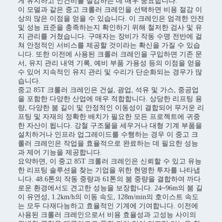
게 유지하고 인건비를 절감하는 데 매우 중요합니다.
이 모델과 같은 중고 크롤러 크레인을 선택하면 비용 절감 이
상의 많은 이점을 얻을 수 있습니다. 이 크레인은 엄격한 안전
및 성능 표준을 충족하는지 확인하기 위해 철저한 검사 및 유
지 관리를 거쳤습니다. 구매자는 장비가 작동 수명 전반에 걸
쳐 안정적인 서비스를 제공할 것이라는 확신을 가질 수 있습
니다. 또한 이전에 사용된 크롤러 크레인을 구입하면 기존 문
서, 유지 관리 내역 기록, 예비 부품 가용성 등의 이점을 얻을
수 있어 지속적인 유지 관리 및 수리가 단순화되는 경우가 많
습니다.
중고 85T 크롤러 크레인은 건설, 광업, 석유 및 가스, 중공업
을 포함한 다양한 산업에 매우 적합합니다. 상당한 리프팅 용
량, 다양한 붐 길이 및 안정적인 이동성이 결합되어 무거운 리
프팅 및 자재의 정확한 배치가 필요한 모든 프로젝트에 귀중
한 자산이 됩니다. 강철 구조물을 세우거나 대형 기계 부품을
설치하거나 인프라 업그레이드를 수행하는 경우 이 중고 크
롤러 크레인은 작업을 효율적으로 완료하는 데 필요한 성능
과 제어 기능을 제공합니다.
요약하면, 이 중고 85T 크롤러 크레인은 신뢰할 수 있고 유능
한 리프팅 솔루션을 찾는 기업을 위한 현명한 투자를 나타냅
니다. 48.6톤의 작동 중량과 61톤의 붐 중량을 결합하여 까다
로운 환경에서도 견고한 성능을 보장합니다. 24~96m의 붐 길
이 유연성, 1.2km/h의 이동 속도, 128m/min의 호이스트 속도
는 모두 다재다능하고 효율적인 기계에 기여합니다. 이전에
사용된 크롤러 크레인으로서 비용 효율성과 고성능 사이의