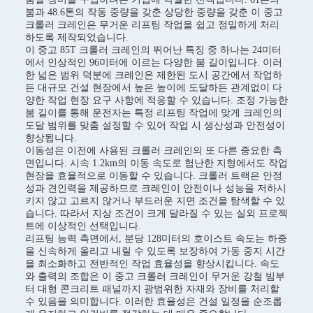
붐과 48.6톤의 작동 중량을 갖춘 상당한 중량을 갖춘 이 중고
크롤러 크레인은 무거운 리프팅 작업을 쉽고 정밀하게 처리
하도록 제작되었습니다.
이 중고 85T 크롤러 크레인의 뛰어난 특징 중 하나는 24미터
에서 인상적인 96미터에 이르는 다양한 붐 길이입니다. 이러
한 넓은 범위 덕분에 크레인은 제한된 도시 공간에서 작업하
든 대규모 건설 현장에서 높은 높이에 도달하든 관계없이 다
양한 작업 현장 요구 사항에 적응할 수 있습니다. 조정 가능한
붐 길이를 통해 운전자는 특정 리프팅 작업에 맞게 크레인의
도달 범위를 맞춤 설정할 수 있어 작업 시 생산성과 안전성이
향상됩니다.
이동성은 이전에 사용된 크롤러 크레인의 또 다른 중요한 측
면입니다. 시속 1.2km의 이동 속도로 험난한 지형에서도 작업
현장을 효율적으로 이동할 수 있습니다. 크롤러 트랙은 안정
성과 견인력을 제공하므로 크레인이 안전이나 성능을 저하시
키지 않고 고르지 않거나 부드러운 지면 조건을 탐색할 수 있
습니다. 따라서 지상 조건이 크게 달라질 수 있는 실외 프로젝
트에 이상적인 선택입니다.
리프팅 능력 측면에서, 분당 128미터의 호이스트 속도는 하중
을 신속하게 올리고 내릴 수 있도록 보장하여 가동 중지 시간
을 최소화하고 전반적인 작업 효율성을 향상시킵니다. 속도
와 출력의 조합은 이 중고 크롤러 크레인이 무거운 강철 빔부
터 대형 콘크리트 패널까지 광범위한 자재와 장비를 처리할
수 있음을 의미합니다. 이러한 효율성은 건설 일정을 순조롭