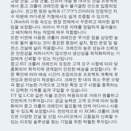
교량 건설, 고층 건물, 인프라 개발 등 대규모 건설 프로젝트
에서 중고 크롤러 크레인은 필수 불가결한 것으로 입증되었
습니다. 견고한 등판 능력과 17.5*3*3.25미터의 안정적인 치
수 덕분에 까다로운 지형에서도 쉽게 조종할 수 있으며,
1.2Km/h의 이동 속도는 현장 전체에서 꾸준하고 제어된 움직
임을 보장합니다. 따라서 무거운 자재를 정밀하게 들어올리
고 배치해야 하는 작업에 매우 적합합니다.
또한 이전에 사용된 크롤러 크레인은 무거운 짐을 상당한 높
이로 들어 올리는 것이 중요한 중장비 설치, 항만 운영 및 발
전소 건설에 널리 적용됩니다. 크레인의 높은 성능과 신뢰성
은 안전성을 저하시키지 않으면서 생산성을 최적화하려는 기
업에게 신뢰할 수 있는 자산입니다.
중고 85T 크롤러 크레인의 포장은 고객 요구 사항에 따라 맞
춤화되어 목적지에 관계없이 안전한 배송을 보장합니다. 주
문 확인에 따라 배송 시간이 조정되므로 프로젝트 계획에 유
연성과 편의성이 제공됩니다. 크레인 한 대의 최소 주문 수량
과 협상 가능한 가격으로 고객은 특정 요구 사항을 충족하는
이 강력한 기계를 쉽게 구입할 수 있습니다.
T/T 및 L/C와 같은 지불 조건이 허용되므로 거래가 원활하고
안전하게 이루어집니다. 공급 능력은 고객 요구에 따라 맞춤
화되어 중고 크롤러 크레인이 필요할 때 언제 어디서나 사용
할 수 있도록 보장합니다. 전반적으로 이 XCMG 크롤러 크레
인은 다양한 건설 및 산업 시나리오에서 고품질의 신뢰할 수
있는 리프팅 솔루션을 찾는 기업을 위한 탁월한 투자입니다.