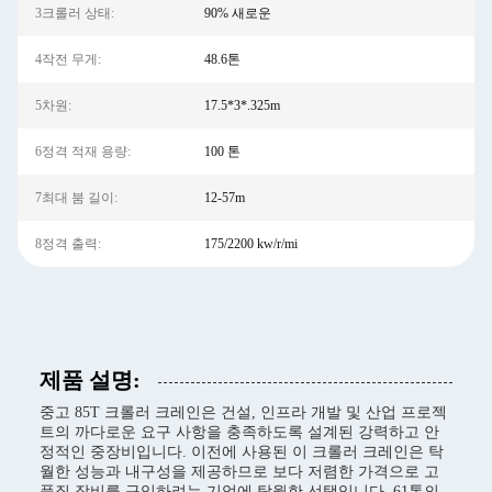
3크롤러 상태:
90% 새로운
4작전 무게:
48.6톤
5차원:
17.5*3*.325m
6정격 적재 용량:
100 톤
7최대 붐 길이:
12-57m
8정격 출력:
175/2200 kw/r/mi
제품 설명:
중고 85T 크롤러 크레인은 건설, 인프라 개발 및 산업 프로젝
트의 까다로운 요구 사항을 충족하도록 설계된 강력하고 안
정적인 중장비입니다. 이전에 사용된 이 크롤러 크레인은 탁
월한 성능과 내구성을 제공하므로 보다 저렴한 가격으로 고
품질 장비를 구입하려는 기업에 탁월한 선택입니다. 61톤의