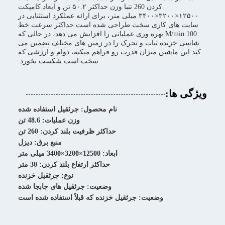
کردن 260 تنبا وزن حداکثر ۵۰.۲ تن و ابعاد کامپکت
۱۲۵۰۰×۳۲۰۰×۳۴۰۰ میلی متر، برای ارائه عملکرد استثنایی در
سایت های کاری سخت طراحی شده است.حداکثر سرعت خط
100 M/min بهره وری عملیاتی را افزایش می دهد، در حالی که
شاسی خزنده ثبات و تحرک را در زمین های مختلف تضمین می
کند.اين ماشين ميزان قدرت رو فراهم ميکنه، دوام و ارزشی که
سخت است شکست بخورد.
ویژگی ها:
نام محصول: جرثقیل استفاده شده
وزن عملیات: 48.6 تن
حداکثر ظرفیت بلند کردن: 260 تن
منبع برق: دیزل
ابعاد: 12500×3200×3400 میلی متر
حداکثر ارتفاع بلند کردن: 30 متر
نوع: جرثقیل خزنده
وضعیت: جرثقیل های جابجا شده
وضعیت: جرثقیل خزنده که قبلاً استفاده شده است