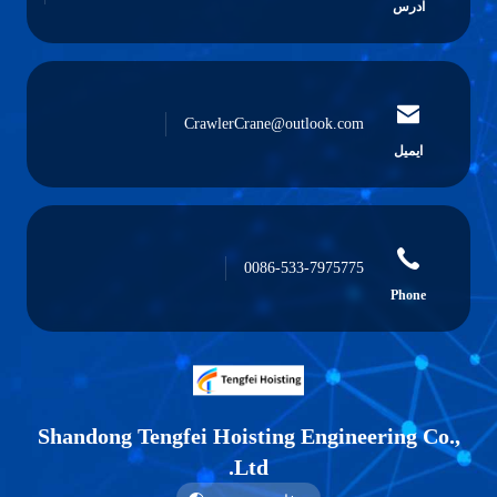
آدرس
CrawlerCrane@outlook.com
ایمیل
0086-533-7975775
Phone
Shandong Tengfei Hoisting Engineering Co.,
Ltd.