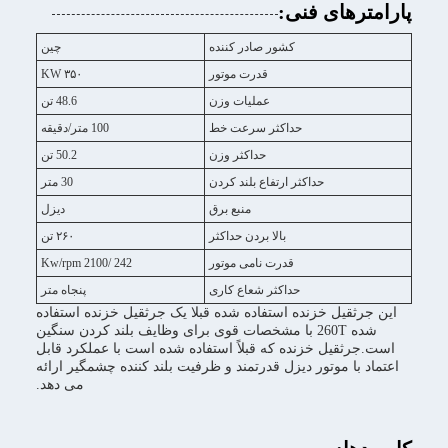
پارامترهای فنی:
کشور صادر کننده
چین
قدرت موتور
۳۵۰ KW
عملیات وزن
48.6 تن
حداکثر سرعت خط
100 متر/دقیقه
حداکثر وزن
50.2 تن
حداکثر ارتفاع بلند کردن
30 متر
منبع برق
دیزل
بالا بردن حداکثر
۲۶۰ تن
قدرت نامی موتور
242 /2100 Kw/rpm
حداکثر شعاع کاری
پنجاه متر
این جرثقیل خزنده استفاده شده قبلا یک جرثقیل خزنده استفاده
شده 260T با مشخصات قوی برای وظایف بلند کردن سنگین
است.جرثقیل خزنده که قبلاً استفاده شده است با عملکرد قابل
اعتماد با موتور دیزل قدرتمند و ظرفیت بلند کننده چشمگیر ارائه
می دهد.