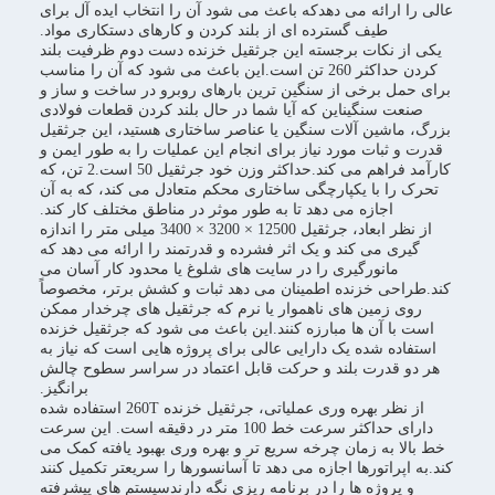
عالی را ارائه می دهدکه باعث می شود آن را انتخاب ایده آل برای
طیف گسترده ای از بلند کردن و کارهای دستکاری مواد.
یکی از نکات برجسته این جرثقیل خزنده دست دوم ظرفیت بلند
کردن حداکثر 260 تن است.این باعث می شود که آن را مناسب
برای حمل برخی از سنگین ترین بارهای روبرو در ساخت و ساز و
صنعت سنگیناین که آیا شما در حال بلند کردن قطعات فولادی
بزرگ، ماشین آلات سنگین یا عناصر ساختاری هستید، این جرثقیل
قدرت و ثبات مورد نیاز برای انجام این عملیات را به طور ایمن و
کارآمد فراهم می کند.حداکثر وزن خود جرثقیل 50 است.2 تن، که
تحرک را با یکپارچگی ساختاری محکم متعادل می کند، که به آن
اجازه می دهد تا به طور موثر در مناطق مختلف کار کند.
از نظر ابعاد، جرثقیل 12500 × 3200 × 3400 میلی متر را اندازه
گیری می کند و یک اثر فشرده و قدرتمند را ارائه می دهد که
مانورگیری را در سایت های شلوغ یا محدود کار آسان می
کند.طراحی خزنده اطمینان می دهد ثبات و کشش برتر، مخصوصاً
روی زمین های ناهموار یا نرم که جرثقیل های چرخدار ممکن
است با آن ها مبارزه کنند.این باعث می شود که جرثقیل خزنده
استفاده شده یک دارایی عالی برای پروژه هایی است که نیاز به
هر دو قدرت بلند و حرکت قابل اعتماد در سراسر سطوح چالش
برانگیز.
از نظر بهره وری عملیاتی، جرثقیل خزنده 260T استفاده شده
دارای حداکثر سرعت خط 100 متر در دقیقه است. این سرعت
خط بالا به زمان چرخه سریع تر و بهره وری بهبود یافته کمک می
کند.به اپراتورها اجازه می دهد تا آسانسورها را سریعتر تکمیل کنند
و پروژه ها را در برنامه ریزی نگه دارندسیستم های پیشرفته