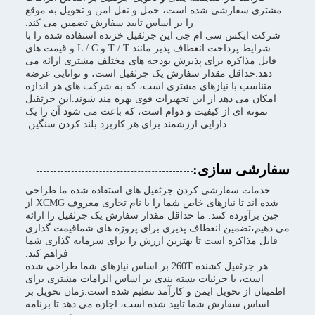
مشتری سفارشی شده است، حمل و نقل امن و تحویل به موقع
را بر اساس تایید سفارش تضمین می کند.
شرکت ایکس سی ام جی این جرثقیل خزنده استفاده شده را با
شرایط پرداخت انعطاف پذیر مانند T / T و L / C و قیمت های
قابل مذاکره برای پذیرش بودجه های مختلف مشتری ارائه می
دهد.حداقل مقدار سفارش یک جرثقیل است، و توانایی عرضه
متناسب با نیازهای مشتری است، که به شرکت های هر اندازه
امکان می دهد از این تجهیزات قوی بهره مند شوند.این جرثقیل
نمونه ای از کیفیت و دوام است، که باعث می شود آن را یک
دارایی ارزشمند برای هر کاربرد بلند کردن سنگین.
سفارشی سازی:
خدمات سفارشی کردن جرثقیل های استفاده شده ما طراحی
شده اند تا نیازهای خاص شما را با نام تجاری معروف XCMG از
چین برآورده کنند. ما حداقل مقدار سفارش یک جرثقیل را ارائه
می دهیم،تضمین انعطاف پذیری برای پروژه های شماقیمت گذاری
قابل مذاکره است تا بهترین ارزش را برای سرمایه گذاری شما
فراهم کند.
هر جرثقیل کشنده 260T بر اساس نیازهای شما طراحی شده
است، با جزئیات بسته بندی بر اساس الزامات مشتری برای
اطمینان از تحویل ایمن و کارآمد تنظیم شده است.زمان تحویل بر
اساس سفارش شما تایید شده است، اجازه می دهد تا برنامه