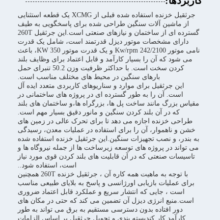
کاربردها:
جرثقیل خزنده استفاده شده قبلی از XCMG یک قطعه استثنایی
از ماشین آلات سنگین طراحی شده برای پاسخگویی به طیف
گسترده ای از ساختمان و نیازهای صنعتی است.اين جرثقیل 260T
دارای مشخصات موتور دیزل قدرتمند است، شامل یک قدرت
نامی موتور 242/2100 Kw/rpm و یک قدرت موتور 350 KW، باعث
می شود که آن را بسیار کارآمد و قابل اعتماد برای وظایف بلند
کردن سخت است. با حداکثر ظرفیت وزن 50.2 تنبرای حمل
بارهای سنگین در محیط های مختلف مناسب است.
این جرثقیل برای موارد و سناریوهای کاربردی متعدد ایده آل
است. آن را به طور گسترده ای در پروژه های ساختمانی در
مقیاس بزرگ مانند ساخت پل ها، بزرگراه ها،و ساختمان های بلند
که در آن بلند کردن سنگین و مانور دقیق بسیار مهم است.
طراحی خزنده اجازه می دهد تا برای تحرک عالی در زمین های
خشن و ناهموار، آن را برای استفاده در عملیات معدن، رسیدگی
به بندر، و نصب تجهیزات سنگین.این جرثقیل خزنده استفاده شده
می تواند در پروژه های توسعه زیرساخت ها از جمله نیروگاه ها و
تاسیسات صنعتی که در آن قابلیت های بلند کردن قوی مورد نیاز
است، استفاده شود..
با توجه به ماهیت همه کاره آن ، جرثقیل خزنده 260T همچنین
برای عملیات بازیابی اورژانسی و پاسخ به بلایای طبیعی مناسب
است ، جایی که انتشار سریع و عملکرد قابل اعتماد ضروری
است.منبع انرژی دیزل آن تضمین می کند که حتی در مکان های
دور افتاده بدون دسترسی مستقیم به برق می تواند به طور
کارآمد کار کندبسته بندی و تحویل جرثقیل بر اساس الزامات