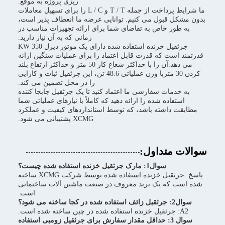
ریزی پروژه به موقع.
ما شرایط پرداخت از جمله T / T و L / C را برای تسهیل معاملات
بدون مشکل قبول می کنیم. توانایی عرضه ما انعطاف پذیر است،
به طور خاص به تقاضای شما برای ارائه تجهیزات مناسب در
زمانی که به آن نیاز دارید.
جرثقیل خزنده استفاده شده دارای یک موتور دیزل 350 KW
قدرتمند است که قدرت قابل اعتماد را برای عملیات سنگین ارائه
می دهد.آن را با حداکثر شعاع کار 50 متر و حداکثر ارتفاع بلند
کردن 30 متربا وزن عملیاتی 48.6 تن، این جرثقیل ثبات و کارایی
را در محل تضمین می کند.
به خدمات سفارشی ما اعتماد کنید تا یک جرثقیل جابجا کننده
استفاده شده را ارائه دهید که کاملاً با نیازهای عملیاتی شما
مطابقت داشته باشد، که توسط استانداردهای کیفیت و عملکرد
XCMG پشتیبانی می شود.
سوالات متداول:
سوال1: مارک جرثقیل خزنده استفاده شده چیست؟
پاسخ: جرثقیل خزنده استفاده شده توسط شرکت XCMG ساخته
شده است که یک برند معروف در صنعت ماشین آلات ساختمانی
است.
سوال2: جرثقیل زائف استفاده شده در کجا ساخته می شود؟
A2: جرثقیل خزنده استفاده شده در چین ساخته شده است.
سوال 3: حداقل مقدار سفارش برای جرثقیل زومبی استفاده