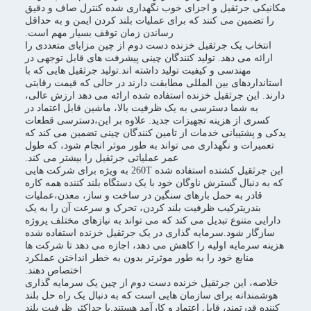
مکانیکی جرثقیل و اجزای خوب نگهداری شده کنترل صاف و دقیق
را تضمین می کنند که برای عملیات بلند کردن ایمن و به حداقل
رساندن زمان توقف بسیار مهم است.
انتخاب یک جرثقیل خزنده دست دوم از چین مزایای متعددی را
ارائه می دهد. تولید کنندگان چینی پیشرفت های قابل توجهی در
مهندسی و کیفیت تولید داشته اند.تولید جرثقیل هایی که با
استانداردهای بین المللی مطابقت دارند در حالی که قیمت رقابتی
دارند. این جرثقیل خزنده استفاده شده ارائه می دهد ارزش عالی،
به شما دسترسی به یک ظرفیت بالا، ماشین قابل اعتماد در
کسری از هزینه تجهیزات جدید. علاوه بر این،دسترسی قطعات
یدکی و پشتیبانی خدمات از تامین کنندگان چینی تضمین می کند که
تعمیرات و نگهداری می تواند به طور موثر انجام شود، که طول
عمر عملیاتی جرثقیل را بیشتر می کند.
این جرثقیل کشنده استفاده شده 260T به ویژه برای شرکت هایی
که به دنبال گسترش ناوگان خود با یک دستگاه بلند کننده همه کاره
قادر به حمل بارهای سنگین در ساخت و ساز، معدن،عملیات
بندریترکیب ظرفیت بلند کردن، تحرک و سرعت آن را به یک
دارایی متنوع تبدیل می کند که می تواند به نیازهای مختلف پروژه
سازگار شود.سرمایه گذاری در یک جرثقیل خزنده استفاده شده
هزینه سرمایه اولیه را کاهش می دهد، اجازه می دهد تا شرکت ها
منابع خود را به طور موثرتر بدون به خطر انداختن عملکرد
اختصاص دهند.
خلاصه، این جرثقیل خزنده دست دوم از چین یک سرمایه گذاری
هوشمندانه برای سازمان هایی است که به دنبال یک راه حل بلند
کننده قدرتمند، قابل اعتماد و کارآمد هستند.با حداکثر ظرفیت بلند