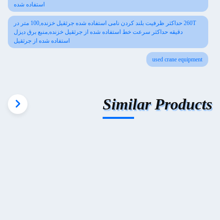
استفاده شده
260T حداکثر ظرفیت بلند کردن نامی استفاده شده جرثقیل خزنده,100 متر در
دقیقه حداکثر سرعت خط استفاده شده از جرثقیل خزنده,منبع برق دیزل
استفاده شده از جرثقیل
used crane equipment
Similar Products