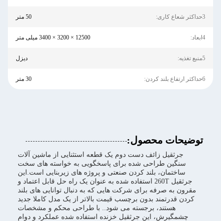
3حداکثر شعاع کاری:
50 متر
4ابعاد:
12500 × 3200 × 3400 میلی متر
5منبع تغذیه:
دیزل
6حداکثر ارتفاع بلند کردن:
30 متر
توضیحات محصول:
جرثقیل زائف دست دوم یک قطعه استثنایی از ماشین آلات
سنگین طراحی شده برای پاسخگویی به خواسته های سخت
ساختمان، بلند کردن صنعتی و پروژه های زیربنایی است.این
جرثقیل 260T استفاده شده به عنوان یک راه حل قابل اعتماد و
مقرون به صرفه برای شرکت هایی که به دنبال توانایی های بلند
کردن قدرتمند بدون برچسب قیمت بالاتر از یک مدل کاملا جدید
هستند، برجسته می شود.. با طراحی محکم و مشخصات
چشمگیرش، این جرثقیل خزنده استفاده شده عملکرد و دوام