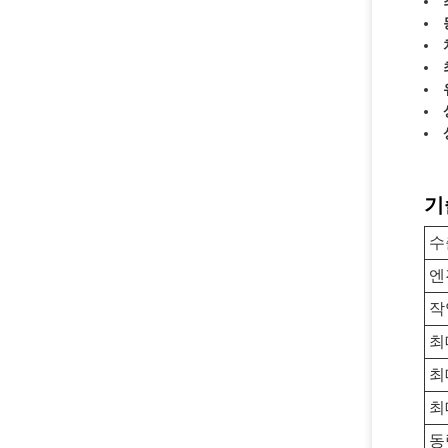
기
수
엔
작
최
최
최
동