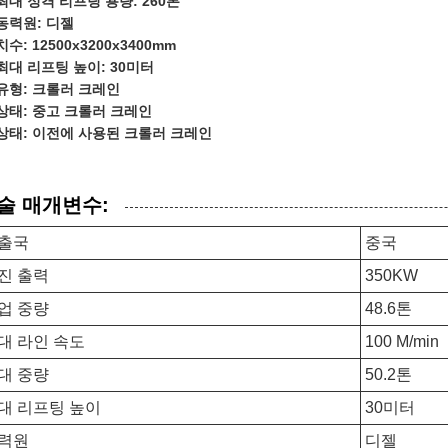
최대 정격 리프팅 용량: 260톤
동력원: 디젤
치수: 12500x3200x3400mm
최대 리프팅 높이: 30미터
유형: 크롤러 크레인
상태: 중고 크롤러 크레인
상태: 이전에 사용된 크롤러 크레인
술 매개변수:
출국
중국
진 출력
350KW
업 중량
48.6톤
대 라인 속도
100 M/min
대 중량
50.2톤
대 리프팅 높이
30미터
력원
디젤