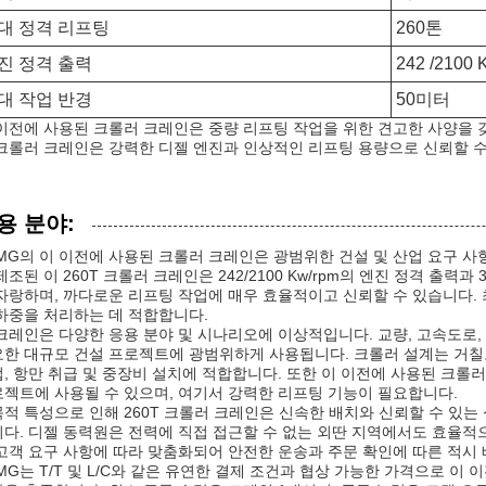
대 정격 리프팅
260톤
진 정격 출력
242 /2100 
대 작업 반경
50미터
이전에 사용된 크롤러 크레인은 중량 리프팅 작업을 위한 견고한 사양을 갖
크롤러 크레인은 강력한 디젤 엔진과 인상적인 리프팅 용량으로 신뢰할 수
용 분야:
MG의 이 이전에 사용된 크롤러 크레인은 광범위한 건설 및 산업 요구 
제조된 이 260T 크롤러 크레인은 242/2100 Kw/rpm의 엔진 정격 출력
자랑하며, 까다로운 리프팅 작업에 매우 효율적이고 신뢰할 수 있습니다. 
하중을 처리하는 데 적합합니다.
크레인은 다양한 응용 분야 및 시나리오에 이상적입니다. 교량, 고속도로,
한 대규모 건설 프로젝트에 광범위하게 사용됩니다. 크롤러 설계는 거칠
, 항만 취급 및 중장비 설치에 적합합니다. 또한 이 이전에 사용된 크롤
젝트에 사용될 수 있으며, 여기서 강력한 리프팅 기능이 필요합니다.
적 특성으로 인해 260T 크롤러 크레인은 신속한 배치와 신뢰할 수 있는
다. 디젤 동력원은 전력에 직접 접근할 수 없는 외딴 지역에서도 효율적으
고객 요구 사항에 따라 맞춤화되어 안전한 운송과 주문 확인에 따른 적시
MG는 T/T 및 L/C와 같은 유연한 결제 조건과 협상 가능한 가격으로 