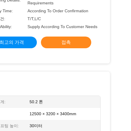
ng Details:
Requirements
y Time:
According To Order Confirmation
건:
T/T,L/C
Ability:
Supply According To Customer Needs
최고의 가격
접촉
게:
50.2 톤
12500 × 3200 × 3400mm
프팅 높이:
30미터