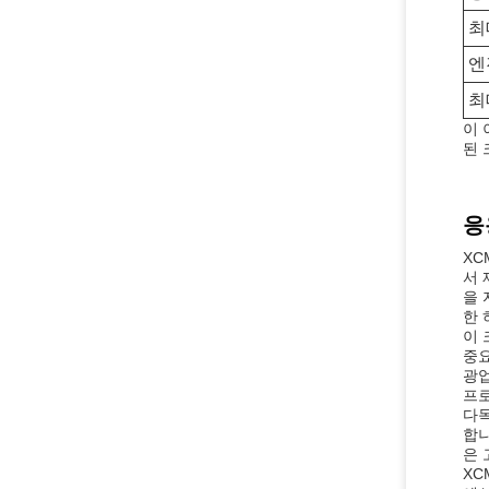
최
엔
최
이 
된 
응
XC
서 
을 
한 
이 
중요
광업
프로
다목
합니
은 
XC