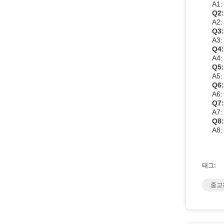
A1
Q2
A2
Q3
A3
Q4
A4
Q5
A5
Q6
A6
Q7
A7
Q8
A8
태그:
중고