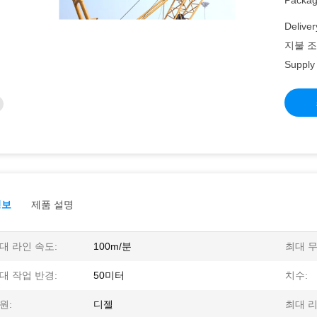
Packagi
Deliver
지불 조
Supply 
정보
제품 설명
대 라인 속도:
100m/분
최대 무
대 작업 반경:
50미터
치수:
원:
디젤
최대 리