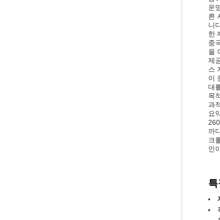
운영
른 
니다
한 
중국
을 
제공
스 
이 
대를
목적
과적
요약
26
까다
크롤
인이
특