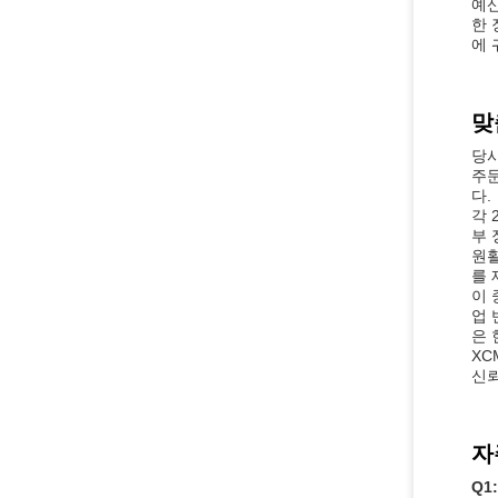
예산
한 
에 
맞
당사
주문
다.
각 
부 
원활
를 
이 
업 
은 
XC
신
자
Q1