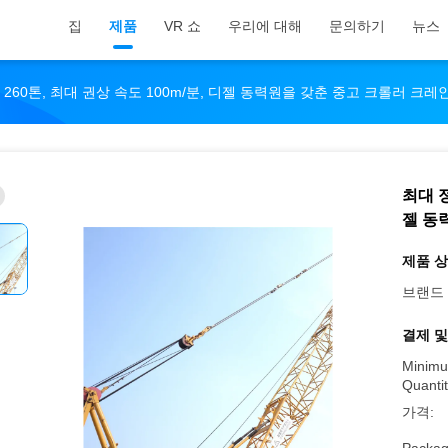
집
제품
VR 쇼
우리에 대해
문의하기
뉴스
260톤, 최대 권상 속도 100m/분, 디젤 동력원을 갖춘 중고 크롤러 크레
최대 정
젤 동
제품 상
브랜드 
결제 및
Minimu
Quantit
가격: