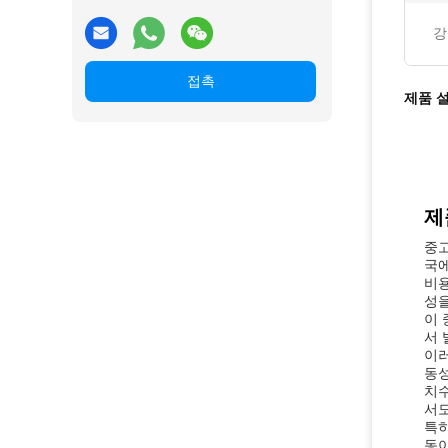
강
접촉
제품 
제
중고
국에
비용
성을
이 
서 
이러
동성
치수
서도
특히
동이