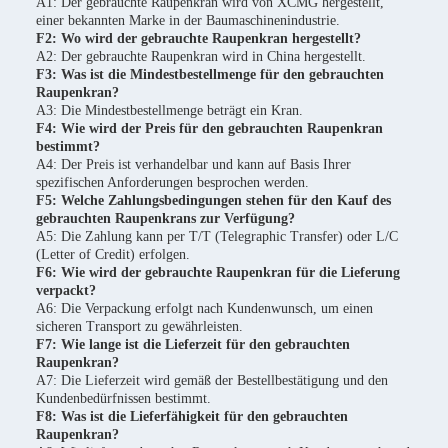
A1: Der gebrauchte Raupenkran wird von XCMG hergestellt,
einer bekannten Marke in der Baumaschinenindustrie.
F2: Wo wird der gebrauchte Raupenkran hergestellt?
A2: Der gebrauchte Raupenkran wird in China hergestellt.
F3: Was ist die Mindestbestellmenge für den gebrauchten
Raupenkran?
A3: Die Mindestbestellmenge beträgt ein Kran.
F4: Wie wird der Preis für den gebrauchten Raupenkran
bestimmt?
A4: Der Preis ist verhandelbar und kann auf Basis Ihrer
spezifischen Anforderungen besprochen werden.
F5: Welche Zahlungsbedingungen stehen für den Kauf des
gebrauchten Raupenkrans zur Verfügung?
A5: Die Zahlung kann per T/T (Telegraphic Transfer) oder L/C
(Letter of Credit) erfolgen.
F6: Wie wird der gebrauchte Raupenkran für die Lieferung
verpackt?
A6: Die Verpackung erfolgt nach Kundenwunsch, um einen
sicheren Transport zu gewährleisten.
F7: Wie lange ist die Lieferzeit für den gebrauchten
Raupenkran?
A7: Die Lieferzeit wird gemäß der Bestellbestätigung und den
Kundenbedürfnissen bestimmt.
F8: Was ist die Lieferfähigkeit für den gebrauchten
Raupenkran?