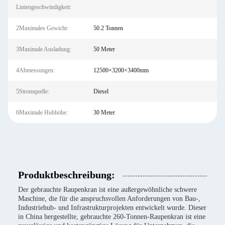
Liniengeschwindigkeit:
2Maximales Gewicht:
50.2 Tonnen
3Maximale Ausladung:
50 Meter
4Abmessungen:
12500×3200×3400mm
5Stromquelle:
Diesel
6Maximale Hubhöhe:
30 Meter
Produktbeschreibung:
Der gebrauchte Raupenkran ist eine außergewöhnliche schwere
Maschine, die für die anspruchsvollen Anforderungen von Bau-,
Industriehub- und Infrastrukturprojekten entwickelt wurde. Dieser
in China hergestellte, gebrauchte 260-Tonnen-Raupenkran ist eine