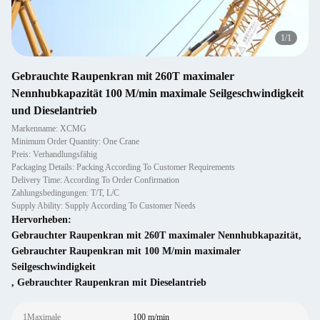
1
/
1
Gebrauchte Raupenkran mit 260T maximaler
Nennhubkapazität 100 M/min maximale Seilgeschwindigkeit
und Dieselantrieb
Markenname: XCMG
Minimum Order Quantity: One Crane
Preis: Verhandlungsfähig
Packaging Details: Packing According To Customer Requirements
Delivery Time: According To Order Confirmation
Zahlungsbedingungen: T/T, L/C
Supply Ability: Supply According To Customer Needs
Hervorheben:
Gebrauchter Raupenkran mit 260T maximaler Nennhubkapazität
,
Gebrauchter Raupenkran mit 100 M/min maximaler
Seilgeschwindigkeit
,
Gebrauchter Raupenkran mit Dieselantrieb
1Maximale
100 m/min