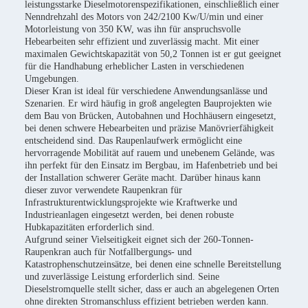
leistungsstarke Dieselmotorenspezifikationen, einschließlich einer
Nenndrehzahl des Motors von 242/2100 Kw/U/min und einer
Motorleistung von 350 KW, was ihn für anspruchsvolle
Hebearbeiten sehr effizient und zuverlässig macht. Mit einer
maximalen Gewichtskapazität von 50,2 Tonnen ist er gut geeignet
für die Handhabung erheblicher Lasten in verschiedenen
Umgebungen.
Dieser Kran ist ideal für verschiedene Anwendungsanlässe und
Szenarien. Er wird häufig in groß angelegten Bauprojekten wie
dem Bau von Brücken, Autobahnen und Hochhäusern eingesetzt,
bei denen schwere Hebearbeiten und präzise Manövrierfähigkeit
entscheidend sind. Das Raupenlaufwerk ermöglicht eine
hervorragende Mobilität auf rauem und unebenem Gelände, was
ihn perfekt für den Einsatz im Bergbau, im Hafenbetrieb und bei
der Installation schwerer Geräte macht. Darüber hinaus kann
dieser zuvor verwendete Raupenkran für
Infrastrukturentwicklungsprojekte wie Kraftwerke und
Industrieanlagen eingesetzt werden, bei denen robuste
Hubkapazitäten erforderlich sind.
Aufgrund seiner Vielseitigkeit eignet sich der 260-Tonnen-
Raupenkran auch für Notfallbergungs- und
Katastrophenschutzeinsätze, bei denen eine schnelle Bereitstellung
und zuverlässige Leistung erforderlich sind. Seine
Dieselstromquelle stellt sicher, dass er auch an abgelegenen Orten
ohne direkten Stromanschluss effizient betrieben werden kann.