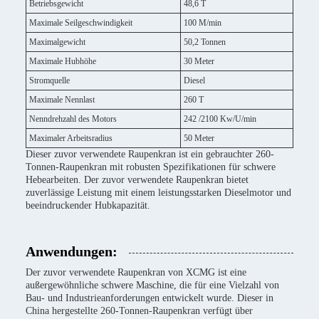
Betriebsgewicht
48,6 T
Maximale Seilgeschwindigkeit
100 M/min
Maximalgewicht
50,2 Tonnen
Maximale Hubhöhe
30 Meter
Stromquelle
Diesel
Maximale Nennlast
260 T
Nenndrehzahl des Motors
242 /2100 Kw/U/min
Maximaler Arbeitsradius
50 Meter
Dieser zuvor verwendete Raupenkran ist ein gebrauchter 260-
Tonnen-Raupenkran mit robusten Spezifikationen für schwere
Hebearbeiten. Der zuvor verwendete Raupenkran bietet
zuverlässige Leistung mit einem leistungsstarken Dieselmotor und
beeindruckender Hubkapazität.
Anwendungen:
Der zuvor verwendete Raupenkran von XCMG ist eine
außergewöhnliche schwere Maschine, die für eine Vielzahl von
Bau- und Industrieanforderungen entwickelt wurde. Dieser in
China hergestellte 260-Tonnen-Raupenkran verfügt über