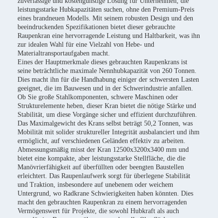
zuverlässige und kostengünstige Lösung für Unternehmen, die
leistungsstarke Hubkapazitäten suchen, ohne den Premium-Preis
eines brandneuen Modells. Mit seinem robusten Design und den
beeindruckenden Spezifikationen bietet dieser gebrauchte
Raupenkran eine hervorragende Leistung und Haltbarkeit, was ihn
zur idealen Wahl für eine Vielzahl von Hebe- und
Materialtransportaufgaben macht.
Eines der Hauptmerkmale dieses gebrauchten Raupenkrans ist
seine beträchtliche maximale Nennhubkapazität von 260 Tonnen.
Dies macht ihn für die Handhabung einiger der schwersten Lasten
geeignet, die im Bauwesen und in der Schwerindustrie anfallen.
Ob Sie große Stahlkomponenten, schwere Maschinen oder
Strukturelemente heben, dieser Kran bietet die nötige Stärke und
Stabilität, um diese Vorgänge sicher und effizient durchzuführen.
Das Maximalgewicht des Krans selbst beträgt 50,2 Tonnen, was
Mobilität mit solider struktureller Integrität ausbalanciert und ihm
ermöglicht, auf verschiedenen Geländen effektiv zu arbeiten.
Abmessungsmäßig misst der Kran 12500x3200x3400 mm und
bietet eine kompakte, aber leistungsstarke Stellfläche, die die
Manövrierfähigkeit auf überfüllten oder beengten Baustellen
erleichtert. Das Raupenlaufwerk sorgt für überlegene Stabilität
und Traktion, insbesondere auf unebenem oder weichem
Untergrund, wo Radkrane Schwierigkeiten haben könnten. Dies
macht den gebrauchten Raupenkran zu einem hervorragenden
Vermögenswert für Projekte, die sowohl Hubkraft als auch