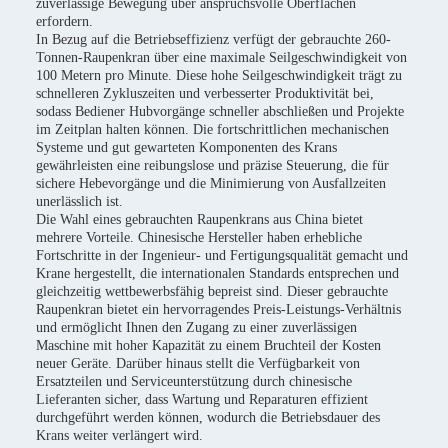
zuverlässige Bewegung über anspruchsvolle Oberflächen
erfordern.
In Bezug auf die Betriebseffizienz verfügt der gebrauchte 260-
Tonnen-Raupenkran über eine maximale Seilgeschwindigkeit von
100 Metern pro Minute. Diese hohe Seilgeschwindigkeit trägt zu
schnelleren Zykluszeiten und verbesserter Produktivität bei,
sodass Bediener Hubvorgänge schneller abschließen und Projekte
im Zeitplan halten können. Die fortschrittlichen mechanischen
Systeme und gut gewarteten Komponenten des Krans
gewährleisten eine reibungslose und präzise Steuerung, die für
sichere Hebevorgänge und die Minimierung von Ausfallzeiten
unerlässlich ist.
Die Wahl eines gebrauchten Raupenkrans aus China bietet
mehrere Vorteile. Chinesische Hersteller haben erhebliche
Fortschritte in der Ingenieur- und Fertigungsqualität gemacht und
Krane hergestellt, die internationalen Standards entsprechen und
gleichzeitig wettbewerbsfähig bepreist sind. Dieser gebrauchte
Raupenkran bietet ein hervorragendes Preis-Leistungs-Verhältnis
und ermöglicht Ihnen den Zugang zu einer zuverlässigen
Maschine mit hoher Kapazität zu einem Bruchteil der Kosten
neuer Geräte. Darüber hinaus stellt die Verfügbarkeit von
Ersatzteilen und Serviceunterstützung durch chinesische
Lieferanten sicher, dass Wartung und Reparaturen effizient
durchgeführt werden können, wodurch die Betriebsdauer des
Krans weiter verlängert wird.