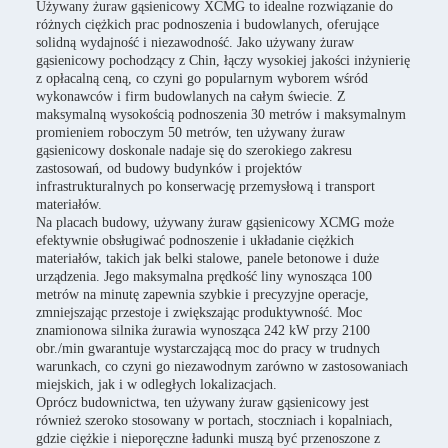
Używany żuraw gąsienicowy XCMG to idealne rozwiązanie do
różnych ciężkich prac podnoszenia i budowlanych, oferujące
solidną wydajność i niezawodność. Jako używany żuraw
gąsienicowy pochodzący z Chin, łączy wysokiej jakości inżynierię
z opłacalną ceną, co czyni go popularnym wyborem wśród
wykonawców i firm budowlanych na całym świecie. Z
maksymalną wysokością podnoszenia 30 metrów i maksymalnym
promieniem roboczym 50 metrów, ten używany żuraw
gąsienicowy doskonale nadaje się do szerokiego zakresu
zastosowań, od budowy budynków i projektów
infrastrukturalnych po konserwację przemysłową i transport
materiałów.
Na placach budowy, używany żuraw gąsienicowy XCMG może
efektywnie obsługiwać podnoszenie i układanie ciężkich
materiałów, takich jak belki stalowe, panele betonowe i duże
urządzenia. Jego maksymalna prędkość liny wynosząca 100
metrów na minutę zapewnia szybkie i precyzyjne operacje,
zmniejszając przestoje i zwiększając produktywność. Moc
znamionowa silnika żurawia wynosząca 242 kW przy 2100
obr./min gwarantuje wystarczającą moc do pracy w trudnych
warunkach, co czyni go niezawodnym zarówno w zastosowaniach
miejskich, jak i w odległych lokalizacjach.
Oprócz budownictwa, ten używany żuraw gąsienicowy jest
również szeroko stosowany w portach, stoczniach i kopalniach,
gdzie ciężkie i nieporęczne ładunki muszą być przenoszone z