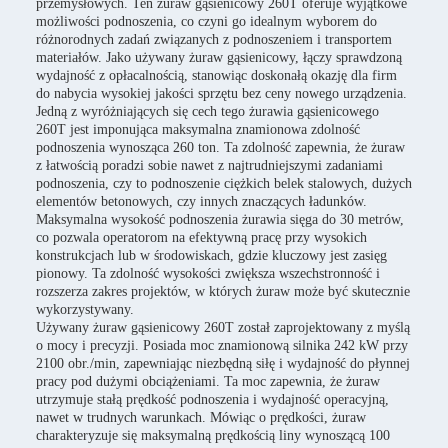
przemysłowych. Ten żuraw gąsienicowy 260T oferuje wyjątkowe
możliwości podnoszenia, co czyni go idealnym wyborem do
różnorodnych zadań związanych z podnoszeniem i transportem
materiałów. Jako używany żuraw gąsienicowy, łączy sprawdzoną
wydajność z opłacalnością, stanowiąc doskonałą okazję dla firm
do nabycia wysokiej jakości sprzętu bez ceny nowego urządzenia.
Jedną z wyróżniających się cech tego żurawia gąsienicowego
260T jest imponująca maksymalna znamionowa zdolność
podnoszenia wynosząca 260 ton. Ta zdolność zapewnia, że żuraw
z łatwością poradzi sobie nawet z najtrudniejszymi zadaniami
podnoszenia, czy to podnoszenie ciężkich belek stalowych, dużych
elementów betonowych, czy innych znaczących ładunków.
Maksymalna wysokość podnoszenia żurawia sięga do 30 metrów,
co pozwala operatorom na efektywną pracę przy wysokich
konstrukcjach lub w środowiskach, gdzie kluczowy jest zasięg
pionowy. Ta zdolność wysokości zwiększa wszechstronność i
rozszerza zakres projektów, w których żuraw może być skutecznie
wykorzystywany.
Używany żuraw gąsienicowy 260T został zaprojektowany z myślą
o mocy i precyzji. Posiada moc znamionową silnika 242 kW przy
2100 obr./min, zapewniając niezbędną siłę i wydajność do płynnej
pracy pod dużymi obciążeniami. Ta moc zapewnia, że żuraw
utrzymuje stałą prędkość podnoszenia i wydajność operacyjną,
nawet w trudnych warunkach. Mówiąc o prędkości, żuraw
charakteryzuje się maksymalną prędkością liny wynoszącą 100