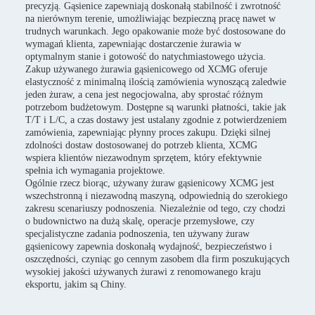
precyzją. Gąsienice zapewniają doskonałą stabilność i zwrotność
na nierównym terenie, umożliwiając bezpieczną pracę nawet w
trudnych warunkach. Jego opakowanie może być dostosowane do
wymagań klienta, zapewniając dostarczenie żurawia w
optymalnym stanie i gotowość do natychmiastowego użycia.
Zakup używanego żurawia gąsienicowego od XCMG oferuje
elastyczność z minimalną ilością zamówienia wynoszącą zaledwie
jeden żuraw, a cena jest negocjowalna, aby sprostać różnym
potrzebom budżetowym. Dostępne są warunki płatności, takie jak
T/T i L/C, a czas dostawy jest ustalany zgodnie z potwierdzeniem
zamówienia, zapewniając płynny proces zakupu. Dzięki silnej
zdolności dostaw dostosowanej do potrzeb klienta, XCMG
wspiera klientów niezawodnym sprzętem, który efektywnie
spełnia ich wymagania projektowe.
Ogólnie rzecz biorąc, używany żuraw gąsienicowy XCMG jest
wszechstronną i niezawodną maszyną, odpowiednią do szerokiego
zakresu scenariuszy podnoszenia. Niezależnie od tego, czy chodzi
o budownictwo na dużą skalę, operacje przemysłowe, czy
specjalistyczne zadania podnoszenia, ten używany żuraw
gąsienicowy zapewnia doskonałą wydajność, bezpieczeństwo i
oszczędności, czyniąc go cennym zasobem dla firm poszukujących
wysokiej jakości używanych żurawi z renomowanego kraju
eksportu, jakim są Chiny.