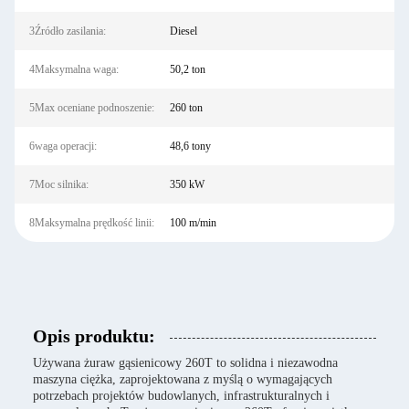
3Źródło zasilania:
Diesel
4Maksymalna waga:
50,2 ton
5Max oceniane podnoszenie:
260 ton
6waga operacji:
48,6 tony
7Moc silnika:
350 kW
8Maksymalna prędkość linii:
100 m/min
Opis produktu:
Używana żuraw gąsienicowy 260T to solidna i niezawodna
maszyna ciężka, zaprojektowana z myślą o wymagających
potrzebach projektów budowlanych, infrastrukturalnych i