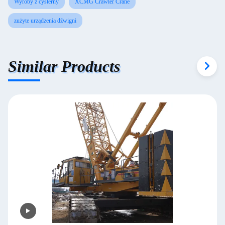
Wyroby z cysterny
XCMG Crawler Crane
zużyte urządzenia dźwigni
Similar Products