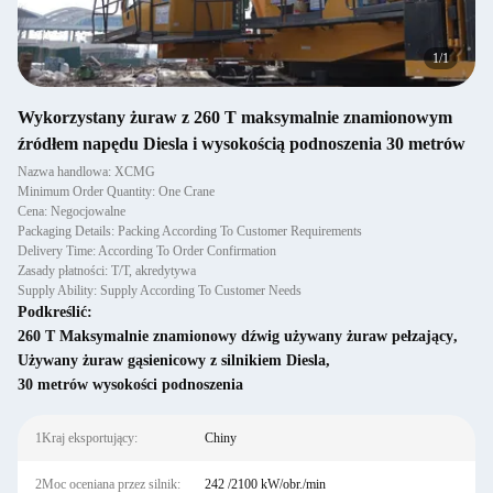
1
/
1
Wykorzystany żuraw z 260 T maksymalnie znamionowym
źródłem napędu Diesla i wysokością podnoszenia 30 metrów
Nazwa handlowa: XCMG
Minimum Order Quantity: One Crane
Cena: Negocjowalne
Packaging Details: Packing According To Customer Requirements
Delivery Time: According To Order Confirmation
Zasady płatności: T/T, akredytywa
Supply Ability: Supply According To Customer Needs
Podkreślić:
260 T Maksymalnie znamionowy dźwig używany żuraw pełzający
,
Używany żuraw gąsienicowy z silnikiem Diesla
,
30 metrów wysokości podnoszenia
1Kraj eksportujący:
Chiny
2Moc oceniana przez silnik:
242 /2100 kW/obr./min