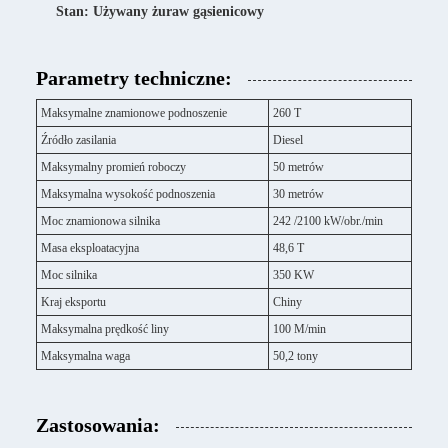
Stan: Używany żuraw gąsienicowy
Parametry techniczne:
Maksymalne znamionowe podnoszenie
260 T
Źródło zasilania
Diesel
Maksymalny promień roboczy
50 metrów
Maksymalna wysokość podnoszenia
30 metrów
Moc znamionowa silnika
242 /2100 kW/obr./min
Masa eksploatacyjna
48,6 T
Moc silnika
350 KW
Kraj eksportu
Chiny
Maksymalna prędkość liny
100 M/min
Maksymalna waga
50,2 tony
Zastosowania: