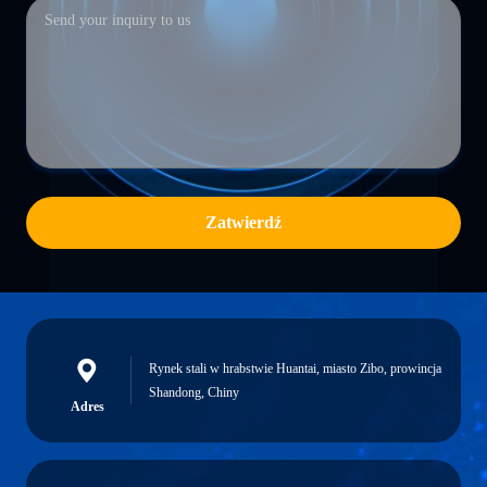
Zatwierdź
Rynek stali w hrabstwie Huantai, miasto Zibo, prowincja
Shandong, Chiny
Adres