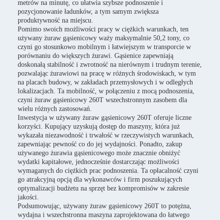
metrów na minutę, co ułatwia szybsze podnoszenie i
pozycjonowanie ładunków, a tym samym zwiększa
produktywność na miejscu.
Pomimo swoich możliwości pracy w ciężkich warunkach, ten
używany żuraw gąsienicowy waży maksymalnie 50,2 tony, co
czyni go stosunkowo mobilnym i łatwiejszym w transporcie w
porównaniu do większych żurawi. Gąsienice zapewniają
doskonałą stabilność i zwrotność na nierównym i trudnym terenie,
pozwalając żurawiowi na pracę w różnych środowiskach, w tym
na placach budowy, w zakładach przemysłowych i w odległych
lokalizacjach. Ta mobilność, w połączeniu z mocą podnoszenia,
czyni żuraw gąsienicowy 260T wszechstronnym zasobem dla
wielu różnych zastosowań.
Inwestycja w używany żuraw gąsienicowy 260T oferuje liczne
korzyści. Kupujący uzyskują dostęp do maszyny, która już
wykazała niezawodność i trwałość w rzeczywistych warunkach,
zapewniając pewność co do jej wydajności. Ponadto, zakup
używanego żurawia gąsienicowego może znacznie obniżyć
wydatki kapitałowe, jednocześnie dostarczając możliwości
wymaganych do ciężkich prac podnoszenia. Ta opłacalność czyni
go atrakcyjną opcją dla wykonawców i firm poszukujących
optymalizacji budżetu na sprzęt bez kompromisów w zakresie
jakości.
Podsumowując, używany żuraw gąsienicowy 260T to potężna,
wydajna i wszechstronna maszyna zaprojektowana do łatwego