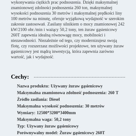
wykonywania ciężkich prac podnoszenia. Dzięki maksymalnej
znamionowej zdolności podnoszenia 260 ton, maksymalnej
wysokości podnoszenia 30 metrów i maksymalnej prędkości liny
100 metrów na minutę, oferuje wyjątkową wydajność w szerokim
zakresie zastosowań. Zasilany silnikiem o mocy znamionowej 242
kW/2100 obr./min i ważący 50,2 tony, ten żuraw gąsienicowy
260T zapewnia idealną równowagę mocy, mobilności i
niezawodności. Niezależnie od tego, czy modernizujesz swoją
flotę, czy rozszerzasz możliwości projektowe, ten używany żuraw
gąsienicowy jest mądrą inwestycją, która zapewnia zarówno
wartość, jak i wydajność.
Cechy:
Nazwa produktu: Używany żuraw gąsienicowy
Maksymalna znamionowa zdolność podnoszenia: 260 T
Źródło zasilania: Diesel
Maksymalna wysokość podnoszenia: 30 metrów
Wymiary: 12500*3200*3400mm
Maksymalna waga: 50,2 tony
Typ: Używany żuraw gąsienicowy
Porównywalny model: Żuraw gąsienicowy 260T