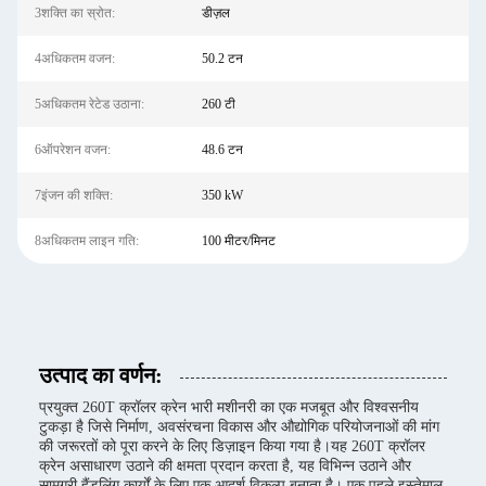
3शक्ति का स्रोत:
डीज़ल
4अधिकतम वजन:
50.2 टन
5अधिकतम रेटेड उठाना:
260 टी
6ऑपरेशन वजन:
48.6 टन
7इंजन की शक्ति:
350 kW
8अधिकतम लाइन गति:
100 मीटर/मिनट
उत्पाद का वर्णन:
प्रयुक्त 260T क्रॉलर क्रेन भारी मशीनरी का एक मजबूत और विश्वसनीय
टुकड़ा है जिसे निर्माण, अवसंरचना विकास और औद्योगिक परियोजनाओं की मांग
की जरूरतों को पूरा करने के लिए डिज़ाइन किया गया है।यह 260T क्रॉलर
क्रेन असाधारण उठाने की क्षमता प्रदान करता है, यह विभिन्न उठाने और
सामग्री हैंडलिंग कार्यों के लिए एक आदर्श विकल्प बनाता है। एक पहले इस्तेमाल