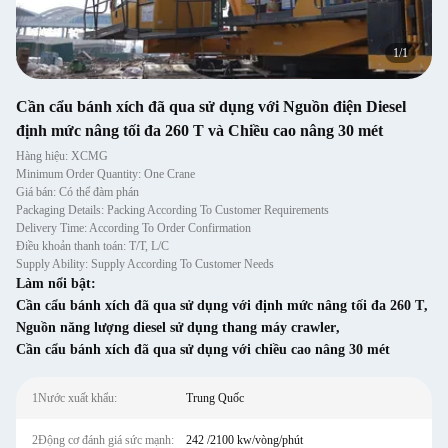
1
/
1
Cần cẩu bánh xích đã qua sử dụng với Nguồn điện Diesel
định mức nâng tối đa 260 T và Chiều cao nâng 30 mét
Hàng hiệu: XCMG
Minimum Order Quantity: One Crane
Giá bán: Có thể đàm phán
Packaging Details: Packing According To Customer Requirements
Delivery Time: According To Order Confirmation
Điều khoản thanh toán: T/T, L/C
Supply Ability: Supply According To Customer Needs
Làm nổi bật:
Cần cẩu bánh xích đã qua sử dụng với định mức nâng tối đa 260 T
,
Nguồn năng lượng diesel sử dụng thang máy crawler
,
Cần cẩu bánh xích đã qua sử dụng với chiều cao nâng 30 mét
1Nước xuất khẩu:
Trung Quốc
2Động cơ đánh giá sức mạnh:
242 /2100 kw/vòng/phút