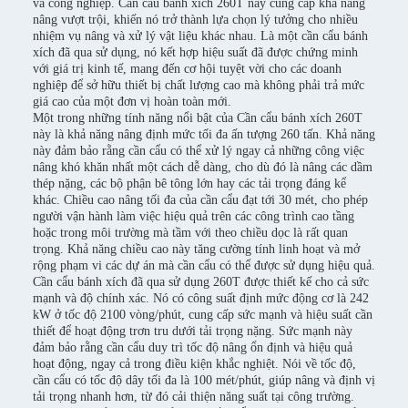
và công nghiệp. Cần cẩu bánh xích 260T này cung cấp khả năng
nâng vượt trội, khiến nó trở thành lựa chọn lý tưởng cho nhiều
nhiệm vụ nâng và xử lý vật liệu khác nhau. Là một cần cẩu bánh
xích đã qua sử dụng, nó kết hợp hiệu suất đã được chứng minh
với giá trị kinh tế, mang đến cơ hội tuyệt vời cho các doanh
nghiệp để sở hữu thiết bị chất lượng cao mà không phải trả mức
giá cao của một đơn vị hoàn toàn mới.
Một trong những tính năng nổi bật của Cần cẩu bánh xích 260T
này là khả năng nâng định mức tối đa ấn tượng 260 tấn. Khả năng
này đảm bảo rằng cần cẩu có thể xử lý ngay cả những công việc
nâng khó khăn nhất một cách dễ dàng, cho dù đó là nâng các dầm
thép nặng, các bộ phận bê tông lớn hay các tải trọng đáng kể
khác. Chiều cao nâng tối đa của cần cẩu đạt tới 30 mét, cho phép
người vận hành làm việc hiệu quả trên các công trình cao tầng
hoặc trong môi trường mà tầm với theo chiều dọc là rất quan
trọng. Khả năng chiều cao này tăng cường tính linh hoạt và mở
rộng phạm vi các dự án mà cần cẩu có thể được sử dụng hiệu quả.
Cần cẩu bánh xích đã qua sử dụng 260T được thiết kế cho cả sức
mạnh và độ chính xác. Nó có công suất định mức động cơ là 242
kW ở tốc độ 2100 vòng/phút, cung cấp sức mạnh và hiệu suất cần
thiết để hoạt động trơn tru dưới tải trọng nặng. Sức mạnh này
đảm bảo rằng cần cẩu duy trì tốc độ nâng ổn định và hiệu quả
hoạt động, ngay cả trong điều kiện khắc nghiệt. Nói về tốc độ,
cần cẩu có tốc độ dây tối đa là 100 mét/phút, giúp nâng và định vị
tải trọng nhanh hơn, từ đó cải thiện năng suất tại công trường.