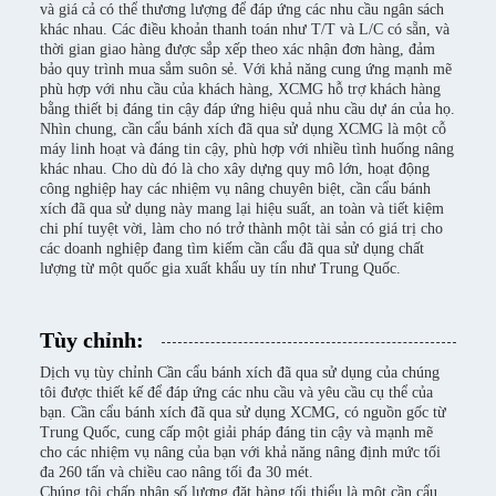
và giá cả có thể thương lượng để đáp ứng các nhu cầu ngân sách
khác nhau. Các điều khoản thanh toán như T/T và L/C có sẵn, và
thời gian giao hàng được sắp xếp theo xác nhận đơn hàng, đảm
bảo quy trình mua sắm suôn sẻ. Với khả năng cung ứng mạnh mẽ
phù hợp với nhu cầu của khách hàng, XCMG hỗ trợ khách hàng
bằng thiết bị đáng tin cậy đáp ứng hiệu quả nhu cầu dự án của họ.
Nhìn chung, cần cẩu bánh xích đã qua sử dụng XCMG là một cỗ
máy linh hoạt và đáng tin cậy, phù hợp với nhiều tình huống nâng
khác nhau. Cho dù đó là cho xây dựng quy mô lớn, hoạt động
công nghiệp hay các nhiệm vụ nâng chuyên biệt, cần cẩu bánh
xích đã qua sử dụng này mang lại hiệu suất, an toàn và tiết kiệm
chi phí tuyệt vời, làm cho nó trở thành một tài sản có giá trị cho
các doanh nghiệp đang tìm kiếm cần cẩu đã qua sử dụng chất
lượng từ một quốc gia xuất khẩu uy tín như Trung Quốc.
Tùy chỉnh:
Dịch vụ tùy chỉnh Cần cẩu bánh xích đã qua sử dụng của chúng
tôi được thiết kế để đáp ứng các nhu cầu và yêu cầu cụ thể của
bạn. Cần cẩu bánh xích đã qua sử dụng XCMG, có nguồn gốc từ
Trung Quốc, cung cấp một giải pháp đáng tin cậy và mạnh mẽ
cho các nhiệm vụ nâng của bạn với khả năng nâng định mức tối
đa 260 tấn và chiều cao nâng tối đa 30 mét.
Chúng tôi chấp nhận số lượng đặt hàng tối thiểu là một cần cẩu,