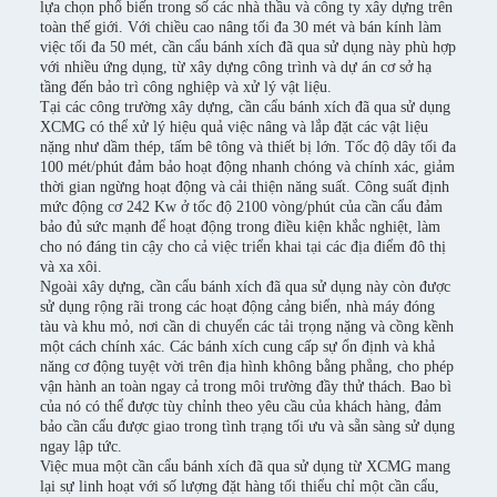
lựa chọn phổ biến trong số các nhà thầu và công ty xây dựng trên
toàn thế giới. Với chiều cao nâng tối đa 30 mét và bán kính làm
việc tối đa 50 mét, cần cẩu bánh xích đã qua sử dụng này phù hợp
với nhiều ứng dụng, từ xây dựng công trình và dự án cơ sở hạ
tầng đến bảo trì công nghiệp và xử lý vật liệu.
Tại các công trường xây dựng, cần cẩu bánh xích đã qua sử dụng
XCMG có thể xử lý hiệu quả việc nâng và lắp đặt các vật liệu
nặng như dầm thép, tấm bê tông và thiết bị lớn. Tốc độ dây tối đa
100 mét/phút đảm bảo hoạt động nhanh chóng và chính xác, giảm
thời gian ngừng hoạt động và cải thiện năng suất. Công suất định
mức động cơ 242 Kw ở tốc độ 2100 vòng/phút của cần cẩu đảm
bảo đủ sức mạnh để hoạt động trong điều kiện khắc nghiệt, làm
cho nó đáng tin cậy cho cả việc triển khai tại các địa điểm đô thị
và xa xôi.
Ngoài xây dựng, cần cẩu bánh xích đã qua sử dụng này còn được
sử dụng rộng rãi trong các hoạt động cảng biển, nhà máy đóng
tàu và khu mỏ, nơi cần di chuyển các tải trọng nặng và cồng kềnh
một cách chính xác. Các bánh xích cung cấp sự ổn định và khả
năng cơ động tuyệt vời trên địa hình không bằng phẳng, cho phép
vận hành an toàn ngay cả trong môi trường đầy thử thách. Bao bì
của nó có thể được tùy chỉnh theo yêu cầu của khách hàng, đảm
bảo cần cẩu được giao trong tình trạng tối ưu và sẵn sàng sử dụng
ngay lập tức.
Việc mua một cần cẩu bánh xích đã qua sử dụng từ XCMG mang
lại sự linh hoạt với số lượng đặt hàng tối thiểu chỉ một cần cẩu,