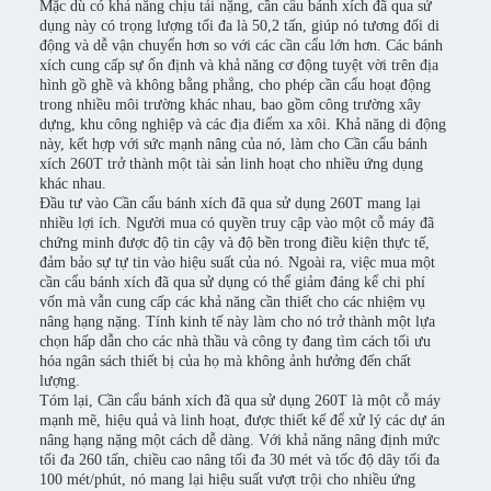
Mặc dù có khả năng chịu tải nặng, cần cẩu bánh xích đã qua sử
dụng này có trọng lượng tối đa là 50,2 tấn, giúp nó tương đối di
động và dễ vận chuyển hơn so với các cần cẩu lớn hơn. Các bánh
xích cung cấp sự ổn định và khả năng cơ động tuyệt vời trên địa
hình gồ ghề và không bằng phẳng, cho phép cần cẩu hoạt động
trong nhiều môi trường khác nhau, bao gồm công trường xây
dựng, khu công nghiệp và các địa điểm xa xôi. Khả năng di động
này, kết hợp với sức mạnh nâng của nó, làm cho Cần cẩu bánh
xích 260T trở thành một tài sản linh hoạt cho nhiều ứng dụng
khác nhau.
Đầu tư vào Cần cẩu bánh xích đã qua sử dụng 260T mang lại
nhiều lợi ích. Người mua có quyền truy cập vào một cỗ máy đã
chứng minh được độ tin cậy và độ bền trong điều kiện thực tế,
đảm bảo sự tự tin vào hiệu suất của nó. Ngoài ra, việc mua một
cần cẩu bánh xích đã qua sử dụng có thể giảm đáng kể chi phí
vốn mà vẫn cung cấp các khả năng cần thiết cho các nhiệm vụ
nâng hạng nặng. Tính kinh tế này làm cho nó trở thành một lựa
chọn hấp dẫn cho các nhà thầu và công ty đang tìm cách tối ưu
hóa ngân sách thiết bị của họ mà không ảnh hưởng đến chất
lượng.
Tóm lại, Cần cẩu bánh xích đã qua sử dụng 260T là một cỗ máy
mạnh mẽ, hiệu quả và linh hoạt, được thiết kế để xử lý các dự án
nâng hạng nặng một cách dễ dàng. Với khả năng nâng định mức
tối đa 260 tấn, chiều cao nâng tối đa 30 mét và tốc độ dây tối đa
100 mét/phút, nó mang lại hiệu suất vượt trội cho nhiều ứng