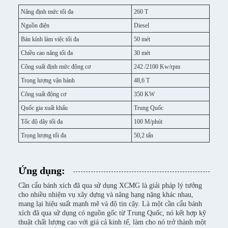
Nâng định mức tối đa
260 T
Nguồn điện
Diesel
Bán kính làm việc tối đa
50 mét
Chiều cao nâng tối đa
30 mét
Công suất định mức động cơ
242 /2100 Kw/rpm
Trọng lượng vận hành
48,6 T
Công suất động cơ
350 KW
Quốc gia xuất khẩu
Trung Quốc
Tốc độ dây tối đa
100 M/phút
Trọng lượng tối đa
50,2 tấn
Ứng dụng:
Cần cẩu bánh xích đã qua sử dụng XCMG là giải pháp lý tưởng
cho nhiều nhiệm vụ xây dựng và nâng hạng nặng khác nhau,
mang lại hiệu suất mạnh mẽ và độ tin cậy. Là một cần cẩu bánh
xích đã qua sử dụng có nguồn gốc từ Trung Quốc, nó kết hợp kỹ
thuật chất lượng cao với giá cả kinh tế, làm cho nó trở thành một