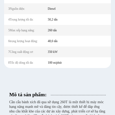
3Nguồn điện:
Diesel
4Trọng lượng tối đa:
50,2 tấn
5Max xếp hạng nâng:
260 tấn
6trọng lượng hoạt động:
48,6 tấn
7Công suất động cơ:
350 kW
8Tốc độ dòng tối đa:
100 m/phút
Mô tả sản phẩm:
Cần cẩu bánh xích đã qua sử dụng 260T là một thiết bị máy móc
hạng nặng mạnh mẽ và đáng tin cậy, được thiết kế để đáp ứng
nhu cầu khắt khe của các dự án xây dựng, phát triển cơ sở hạ tầng