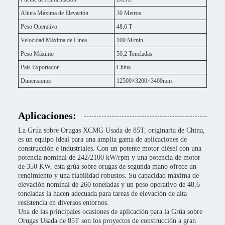
Altura Máxima de Elevación
30 Metros
Peso Operativo
48,6 T
Velocidad Máxima de Línea
100 M/min
Peso Máximo
50,2 Toneladas
País Exportador
China
Dimensiones
12500×3200×3400mm
Aplicaciones:
La Grúa sobre Orugas XCMG Usada de 85T, originaria de China,
es un equipo ideal para una amplia gama de aplicaciones de
construcción e industriales. Con un potente motor diésel con una
potencia nominal de 242/2100 kW/rpm y una potencia de motor
de 350 KW, esta grúa sobre orugas de segunda mano ofrece un
rendimiento y una fiabilidad robustos. Su capacidad máxima de
elevación nominal de 260 toneladas y un peso operativo de 48,6
toneladas la hacen adecuada para tareas de elevación de alta
resistencia en diversos entornos.
Una de las principales ocasiones de aplicación para la Grúa sobre
Orugas Usada de 85T son los proyectos de construcción a gran