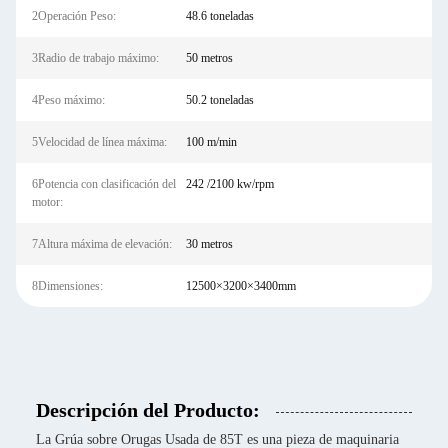
2Operación Peso:
48.6 toneladas
3Radio de trabajo máximo:
50 metros
4Peso máximo:
50.2 toneladas
5Velocidad de línea máxima:
100 m/min
6Potencia con clasificación del
242 /2100 kw/rpm
motor:
7Altura máxima de elevación:
30 metros
8Dimensiones:
12500×3200×3400mm
Descripción del Producto:
La Grúa sobre Orugas Usada de 85T es una pieza de maquinaria