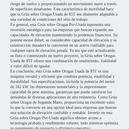
riesgo de vuelco y proporcionando un movimiento suave a través
de superficies desafiantes. Esta característica de movilidad hace
que la Grúa sobre Orugas Usada de 85T sea altamente adaptable a
una variedad de condiciones del sitio de trabajo.
En general, esta Grúa sobre Orugas Pre-Usada representa una
inversión estratégica para las empresas que buscan expandir sus
capacidades de elevación manteniendo la prudencia financiera. Su
potente motor diésel, su considerable capacidad de elevación y su
construcción duradera la convierten en un activo confiable para
cualquier tarea de elevación pesada. Ya sea que esté actualizando
su flota o comenzando un nuevo proyecto, la Grúa sobre Orugas
Usada de 85T ofrece una combinación de rendimiento, fiabilidad
y valor difícil de igualar.
En conclusión, esta Grúa sobre Orugas Usada de 85T es una
máquina versátil y eficiente que combina potencia, estabilidad y
durabilidad. Sus especificaciones, incluida la potencia del motor
de 242 kW, las dimensiones sustanciales y la impresionante
capacidad de peso máxima, garantizan que pueda satisfacer las
demandas de diversas aplicaciones de alta resistencia. Como Grúa
sobre Orugas de Segunda Mano, proporciona un excelente valor,
lo que la convierte en una opción ideal para empresas que buscan
una solución de elevación confiable y rentable. Invertir en esta
Grúa sobre Orugas Pre-Usada significa obtener acceso a
tecnología probada y rendimiento robusto, todo mientras optimiza
su presupuesto de proyecto y eficiencia operativa.