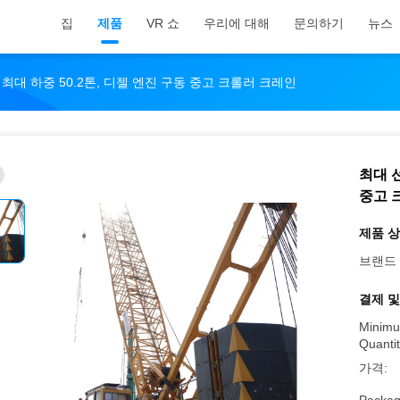
집
제품
VR 쇼
우리에 대해
문의하기
뉴스
, 최대 하중 50.2톤, 디젤 엔진 구동 중고 크롤러 크레인
최대 선
중고 
제품 상
브랜드 
결제 및
Minimu
Quantit
가격: