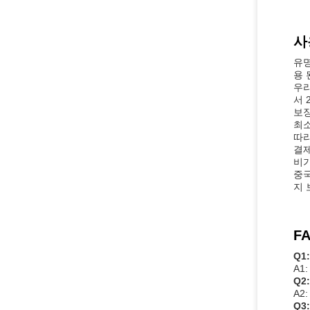
사
유명
용 
우리
서 
보
최소
따라
결제
비가
중국
지 
FA
Q1
A1
Q2
A2
Q3