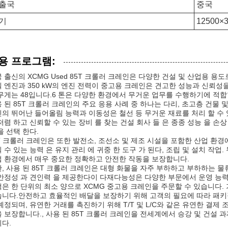
출국
중국
기
12500×
용 프로그램:
 출신의 XCMG Used 85T 크롤러 크레인은 다양한 건설 및 산업용 용도로
 엔진과 350 kW의 엔진 전력이 중고용 크레인은 견고한 성능과 신뢰성을
무게는 48입니다.6 톤은 다양한 환경에서 무거운 업무를 수행하기에 적합
 된 85T 크롤러 크레인의 주요 응용 사례 중 하나는 다리, 초고층 건물
의 뛰어난 들어올림 능력과 이동성은 철선 등 무거운 재료를 처리 할 수 
저렴 하고 신뢰할 수 있는 장비 를 찾는 건설 회사 들 은 종종 성능 을 손
을 선택 한다.
T 크롤러 크레인은 또한 발전소, 조선소 및 제조 시설을 포함한 산업 환경
 수 있는 능력 은 유지 관리 에 귀중 한 도구 가 된다, 조립 및 설치 
 환경에서 매우 중요한 정확하고 안전한 작동을 보장합니다.
, 사용 된 85T 크롤러 크레인은 대형 화물을 자주 부하하고 부하하는 
안정성 과 견인력 을 제공한다이 다재다능성은 다양한 부문에서 운영 능
은 한 단위의 최소 양으로 XCMG 중고용 크레인을 주문할 수 있습니다.
니다.안전하고 효율적인 배달을 보장하기 위해 고객의 필요에 따라 패키
예정되며, 유연한 거래를 촉진하기 위해 T/T 및 L/C와 같은 유연한 결제
 보장합니다., 사용 된 85T 크롤러 크레인을 전세계에서 승강 및 건설 
다.