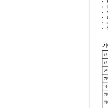
기
엔
엔
전
최
작
최
최