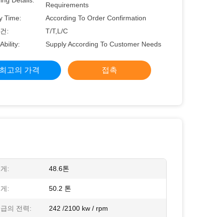
ng Details:
Requirements
y Time:
According To Order Confirmation
건:
T/T,L/C
Ability:
Supply According To Customer Needs
최고의 가격
접촉
게:
48.6톤
게:
50.2 톤
급의 전력:
242 /2100 kw / rpm