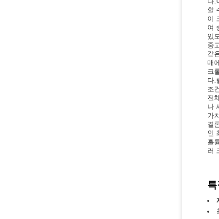
다.
할 
이 
여 
있도
중고
같은
매에
크롤
다.
조건
전체
나 
가치
결론
인 
훌륭
러 
특