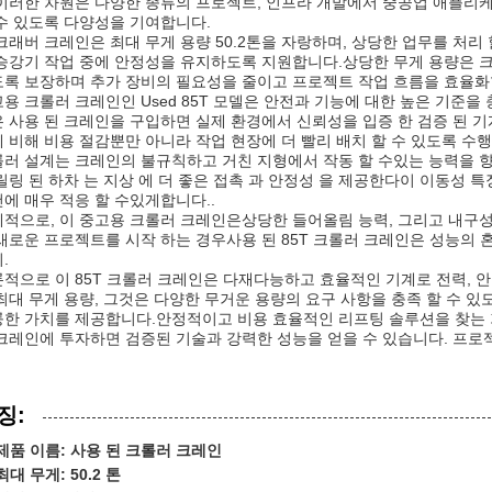
이러한 차원은 다양한 종류의 프로젝트, 인프라 개발에서 중공업 애플리
수 있도록 다양성을 기여합니다.
크래버 크레인은 최대 무게 용량 50.2톤을 자랑하며, 상당한 업무를 처리
승강기 작업 중에 안정성을 유지하도록 지원합니다.상당한 무게 용량은 
록 보장하며 추가 장비의 필요성을 줄이고 프로젝트 작업 흐름을 효율화
용 크롤러 크레인인 Used 85T 모델은 안전과 기능에 대한 높은 기준
 사용 된 크레인을 구입하면 실제 환경에서 신뢰성을 입증 한 검증 된 기
 비해 비용 절감뿐만 아니라 작업 현장에 더 빨리 배치 할 수 있도록 수
러 설계는 크레인의 불규칙하고 거친 지형에서 작동 할 수있는 능력을 
릴링 된 하차 는 지상 에 더 좋은 접촉 과 안정성 을 제공한다이 이동성 특
에 매우 적응 할 수있게합니다..
적으로, 이 중고용 크롤러 크레인은상당한 들어올림 능력, 그리고 내구
새로운 프로젝트를 시작 하는 경우사용 된 85T 크롤러 크레인은 성능의 
.
적으로 이 85T 크롤러 크레인은 다재다능하고 효율적인 기계로 전력, 안
최대 무게 용량, 그것은 다양한 무거운 용량의 요구 사항을 충족 할 수 
한 가치를 제공합니다.안정적이고 비용 효율적인 리프팅 솔루션을 찾는 
크레인에 투자하면 검증된 기술과 강력한 성능을 얻을 수 있습니다. 프로
징:
제품 이름: 사용 된 크롤러 크레인
최대 무게: 50.2 톤