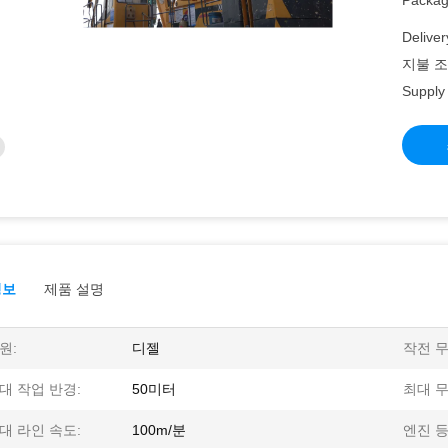
Packagi
Deliver
지불 조
Supply 
정보
제품 설명
원:
디젤
작전 무
대 작업 반경:
50미터
최대 무
대 라인 속도:
100m/분
엔진 등