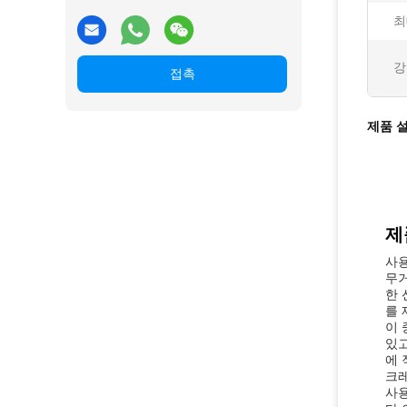
최
강
접촉
제품 
제
사용
무거
한 
를 
이 
있고
에 
크레
사용