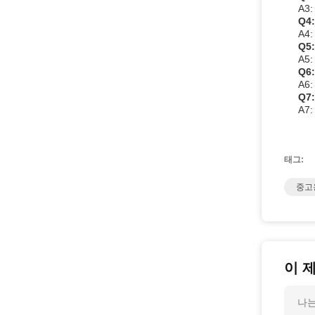
A3
Q4
A4
Q5
A5
Q6
A6
Q7
A7
태그:
중고
이 
나는