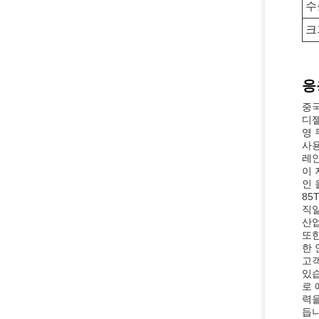
수
크
응
중국
디젤
영 
사용
레인
이 
인 
85
직일
산업
또한
한 
고객
있습
로 
력을
듭니