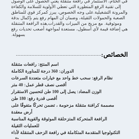
في الختام، الاستثمار في رافعة متنقلة يعني الحصول على الوصول
إلى تقنية الرفع المتطورة التي تعطي الأولوية للسلامة والكفاءة
والمرونة التشغيلية.على وجه الخصوص، يبرز كمركز قوي للمناطق
الصعبة والحمولات الثقيلة، وضمان أن المهام رفع يتم بإكمال بدقة
وموثوقية. مع مزيج من الميزات والقدرات,هذه الرافعة المتنقلة
هي إضافة قيمة لأي أسطول، مستعدة لمواجهة أصعب تحديات رفع
بسهولة.
الخصائص:
اسم المنتج: رافعات متنقلة
الدوران: 360 درجة للمناورة الكاملة
نظام الرفع: سحب خط واحد مع خيارات متعددة السرعات
أقصى نصف قطر عمل: 40 متر
الوزن المضاد: يصل إلى 100 طن لتحسين الاستقرار
أقصى قدرة رفع: 180 طن
مصممة كرافنة متنقلة مزحومة ، تضمن تحركًا متفوقًا على
أرض معقدة
الرافعة المتحركة المتزحلقة الموثوقة والقوية المناسبة
للعمليات الثقيلة
التكنولوجيا المتقدمة المتكاملة في رافعة الزحف المتنقلة لأداء