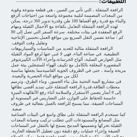
التطبيقات:
الرافعة المتنقلة ، التي تأتي من الصين ، هي قطعة متنوعة وقوية
من المعدات المصممة لتلبية مجموعة واسعة من احتياجات الرفع
والبناء.مع قدرة رفع أقصاها 180 طن وقدرة تدوير 360 درجة، يمكن
لهذه الرافعة المتنقلة التعامل بكفاءة مع الأحمال الثقيلة ومهام
الرفع المعقدة في بيئات مختلفة. سرعة السفر التي تصل إلى 80
كم / ساعة تضمن النقل السريع بين مواقع العمل،تحسين الإنتاجية
وتقليل وقت التوقف.
الرافعة المتنقلة مثالية للعديد من المناسبات والسيناريوهات
التطبيقية. في صناعة البناء، فهي لا غنى عنها لرفع المواد الثقيلة
مثل العوارض الصلبة، ألواح الخرسانة،وأجزاء الآلات الكبيرةيوفر
المقصورة المغلقة بالكامل مع تكييف الهواء للمشغلين بيئة عمل
مريحة وآمنة ، حتى في الظروف الجوية القاسيةمما يجعلها مناسبة
لكل من مواقع البناء الحضرية والبعيدة.
في مشاريع البنية التحتية مثل بناء الجسور، وبناء الطرق، وترميم
محطات الطاقة،قدرة الرافعة المتنقلة على تمديد أقصى نطاقها
إلى 8 أمتار يضمن الاستقرار والسلامة أثناء رفع الأثقالهذه الميزة
حاسمة للحفاظ على التوازن على التضاريس غير المستوية أو
المساحات الضيقة، مما يسمح للرافعة بالعمل بفعالية في ظروف
صعبة.
كما تستخدم الرافعة المتنقلة على نطاق واسع في البيئات الصناعية
مثل المصانع والمستودعات التي تتطلب تركيب وصيانة المعدات
الثقيلة.تحركها وتصميمها المدمج يسمح لها بالتنقل عبر المساحات
الضيقة وإجراء عمليات رفع دقيقة دون تعطيل الأنشطة الجارية.
مع الحد الأدنى لكمية الطلب من رافعة واحدة فقط، يمكن للعملاء