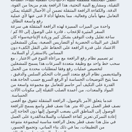
الثقيلة، ومشاريع البنية التحتية، هذا الرافعة يقدم مزيجا من القوة،
الدقة، والكفاءة.الرافعة المتنقلة تضمن أن الأحمال الثقيلة يمكن
التعامل معها بأمان وفعالية، مما يجعلها أداة لا غنى عنها لأي عملية
رفع واسعة النطاق.
واحدة من الميزات المميزة لهذه الرافعة المتنقلة هي سرعة
السفر المثيرة للإعجاب ، قادرة على الوصول إلى 80 كم /
ساعة.تقليل وقت التوقف بشكل كبير وزيادة الإنتاجيةسواء كان
النقل عبر البيئات الحضرية أو التضاريس الصعبة، يمكن للمشغلين
الاعتماد على قدرة الرافعة على الحفاظ على النقل الكفء دون
المساس بالاستقرار أو السلامة.
تم تصميم نظام رفع الرافعة مع مراعاة التنوع في الاعتبار ، مع
سحب خط واحد مع وظيفة متعددة السرعات.هذا يسمح للمشغلين
لتخصيص عمليات رفع وفقا لمتطلبات محددة من الحمل
والبيئةيضمن نظام الرفع متعدد السرعات التحكم السلس والدقيق ،
مما يتيح التوضيحات الحساسة أو الرفع السريع حسب الحاجة.هذه
القدرة على التكيف أمر حاسم للتعامل مع مجموعة واسعة من
المواد والمعدات، من أعمدة الصلب الثقيلة إلى مكونات الآلات
الحساسة.
عندما يتعلق الأمر بالوصول، الرافعة المتنقلة تتفوق مع أقصى
نصف قطر العمل من 40 متر. هذا نصف قطر واسع يسمح للرافعة
الوصول إلى المناطق التي يصعب الوصول إليها دون الحاجة إلى
إعادة التمركز،تعزيز كفاءة العمليات والسلامةالقدرة على العمل
في مثل هذا نصف قطر يجعل الرافعة مناسبة لمجموعة متنوعة
من التطبيقات، بما في ذلك بناء المباني، وتجميع الجسور،