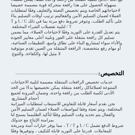
بسهولة الحصول على هذا رافعة متحركة قوية مصممة خصيصا
لاحتياجاتهم الخاصة.ويتم تخصيص التعبئة والتغليف وفقًا لمتطلبات
العملاء لضمان التسليم الآمن والفعاليتم ترتيب أوقات التسليم بناءً
على تأكيد الطلب، وتتوفر شروط دفع مرنة بما في ذلك L / C و T
/ T لتلبية تفضيلات الشراء المختلفة.
يتم تعديل القدرة على التوريد وفقًا لاحتياجات العملاء، مما يضمن
تسليم كل رافعة متنقلة على الفور وتلبية أعلى معايير الجودة
والأداء.سواء لمشاريع البناء على نطاق واسع، التطبيقات الصناعية،
أو مهام رفع متخصصة، الرافعة المتنقلة من الصين تقدم موثوقية
لا مثيل لها، والكفاءة، والتنوع.
التخصيص:
خدمات تخصيص الرافعات المتنقلة مصممة لتلبية الاحتياجات
المتنوعة لعملائناكل رافعة متنقلة يمكن تخصيصها بدءًا من الحد
الأدنى لكمية الطلب من رافعة واحدة، وضمان المرونة لجميع
أحجام المشاريع.
نحن نقدم أسعار قابلة للتفاوض للاستيعاب لمتطلبات الميزانية
المختلفة، ويتم تعبئة وفقا لمواصفات العملاء لضمان التسليم الآمن
والفعال.يتم تحديد وقت التسليم وفقًا لتأكيد الطلبمما يسمح لنا
بمزامنة الإنتاج مع جدولك
شروط الدفع تشمل L / C و T / T ، مما يوفر خيارات آمنة ومريحة
للمعاملات. قدرتنا على التوريد قابلة للتكيف ، وتوفيرها وفقًا