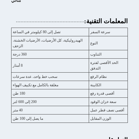
مثالي
المعلمات التقنية:
سرعة السفر
تصل إلى 80 كيلومتر في الساعة
الهيدروليكية، كل الأرضيات، الأرضيات الخشنة،
النوع
الزحف
التناوب
360 درجة
الحد الأقصى لفترة
8 أمتار
التدفق
نظام الرفع
سحب خط واحد، عدة سرعات
الكابينة
مغلقة بالكامل مع تكييف الهواء
أقصى قدرة رفع
180 طن
سعة خزان الوقود
200 إلى 600 لتر
أقصى نصف قطر عمل
40 متر
الوزن المقابل
ما يصل إلى 100 طن