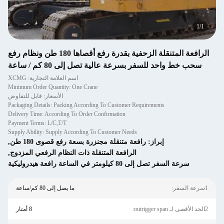
1
/
1
الرافعة المتنقلة الزحفية بقدرة رفع أقصاها 180 طن ونظام رفع
سحب خط واحد للسفر بسرعة عالية تصل إلى 80 كم / ساعة
اسم العلامة التجارية: XCMG
Minimum Order Quantity: One Crane
الأسعار: قابل للتفاوض
Packaging Details: Packing According To Customer Requirements
Delivery Time: According To Order Confirmation
Payment Terms: L/C,T/T
Supply Ability: Supply According To Customer Needs
إبراز:
رافعة متنقلة مجنزرة بسعة رفع قصوى 180 طن
,
الرافعة المتنقلة ذات النظام الرفعي المزدوج
,
سرعة السفر تصل إلى 80 كيلومتر في الساعة رافعة هيدروليكية
1سرعة السفر:
ما يصل إلى 80 كم/ساعة
2الحد الأقصى لـ outrigger span:
8 أمتار