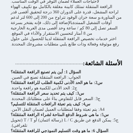
لاحتياجات العملاء لضمان التوفر في الوقت المناسب.
الرافعة المتنقلة تمتلك كابينة مغلقة بالكامل مع تكييف الهواء
لراحة المشغل، قدرة على الدوران 360 درجة لتحقيق أقصى قدر
من المناورة،و سعة خزان الوقود تتراوح من 200 إلى 600 لتر لدعم
أوقات التشغيل الممتدةبالإضافة إلى ذلك، فإنه يفتخر بسرعة
السفر تصل إلى 80 كم / ساعة وحد أقصى مدى العربة الخارجية
من 8 أمتار لتحسين الاستقرار والأداء في الموقع.
اختر خدمات تخصيص الرافعة المتنقلة لدينا للحصول على حلول
رفع موثوقة وفعالة وذات طابع يلبي متطلبات مشروعك المحددة.
الأسئلة الشائعة:
السؤال 1: أين يتم تصنيع الرافعة المتنقلة؟
الجواب: الرافعة المتنقلة تصنع في الصين.
س2: ما هو الحد الأدنى لكمية الطلب للرافعة المتنقلة؟
ج2: الحد الأدنى للكمية هو رافعة واحدة.
س3: كيف يتم تحديد سعر الرافعة المتنقلة؟
ج3: السعر قابل للتفاوض بناءً على متطلباتك المحددة.
س4: كيف يتم تعبئة الرافعات المتنقلة للتسليم؟
A4: يتم تعبئة وفقا لمتطلبات العميل لضمان النقل الآمن.
س5: ما هي شروط الدفع المتاحة لشراء الرافعة المتنقلة؟
ج5: يمكن الدفع عن طريق L / C (رسالة ائتمان) أو T / T (تحويل
تلغرافي).
السؤال 6: ما هو وقت التسليم النموذجي للرافعة المتنقلة؟