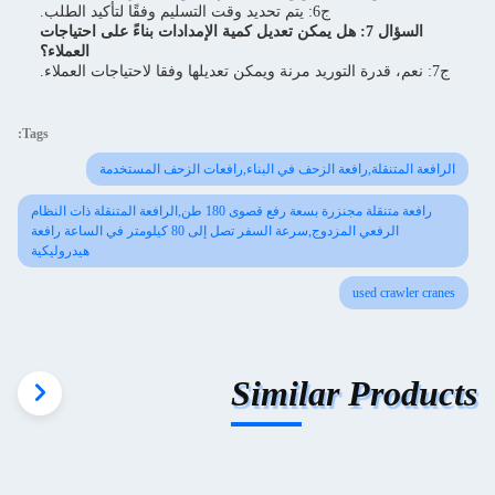
ج6: يتم تحديد وقت التسليم وفقًا لتأكيد الطلب.
السؤال 7: هل يمكن تعديل كمية الإمدادات بناءً على احتياجات
العملاء؟
ج7: نعم، قدرة التوريد مرنة ويمكن تعديلها وفقا لاحتياجات العملاء.
Tags:
الرافعة المتنقلة,رافعة الزحف في البناء,رافعات الزحف المستخدمة
رافعة متنقلة مجنزرة بسعة رفع قصوى 180 طن,الرافعة المتنقلة ذات النظام
الرفعي المزدوج,سرعة السفر تصل إلى 80 كيلومتر في الساعة رافعة
هيدروليكية
used crawler cranes
Similar Products