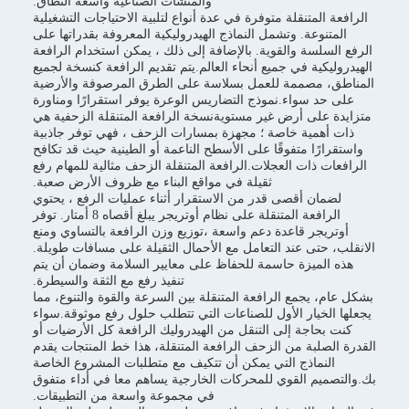
والمنشآت الصناعية واسعة النطاق.
الرافعة المتنقلة متوفرة في عدة أنواع لتلبية الاحتياجات التشغيلية
المتنوعة. وتشمل النماذج الهيدروليكية المعروفة بقدراتها على
الرفع السلسة والقوية. بالإضافة إلى ذلك ، يمكن استخدام الرافعة
الهيدروليكية في جميع أنحاء العالم.يتم تقديم الرافعة كنسخة لجميع
المناطق، مصممة للعمل بسلاسة على الطرق المرصوفة والأرضية
على حد سواء.نموذج التضاريس الوعرة يوفر استقرارًا ومناورة
متزايدة على أرض غير مستويةنسخة الرافعة المتنقلة الزحفية هي
ذات أهمية خاصة ؛ مجهزة بمسارات الزحف ، فهي توفر جاذبية
واستقرارًا متفوقًا على الأسطح الناعمة أو الطينية حيث قد تكافح
الرافعات ذات العجلات.الرافعة المتنقلة الزحف مثالية للمهام رفع
ثقيلة في مواقع البناء مع ظروف الأرض صعبة.
لضمان أقصى قدر من الاستقرار أثناء عمليات الرفع ، يحتوي
الرافعة المتنقلة على نظام أوتريجر يبلغ أقصاه 8 أمتار. توفر
أوتريجر قاعدة دعم واسعة ،توزيع وزن الرافعة بالتساوي ومنع
الانقلب، حتى عند التعامل مع الأحمال الثقيلة على مسافات طويلة.
هذه الميزة حاسمة للحفاظ على معايير السلامة وضمان أن يتم
تنفيذ رفع مع الثقة والسيطرة.
بشكل عام، يجمع الرافعة المتنقلة بين السرعة والقوة والتنوع، مما
يجعلها الخيار الأول للصناعات التي تتطلب حلول رفع موثوقة.سواء
كنت بحاجة إلى التنقل من الهيدروليك الرافعة كل الأرضيات أو
القدرة الصلبة من الزحف الرافعة المتنقلة، هذا خط المنتجات يقدم
النماذج التي يمكن أن تتكيف مع متطلبات المشروع الخاصة
بك.والتصميم القوي للمحركات الخارجية يساهم معا في أداء متفوق
في مجموعة واسعة من التطبيقات.