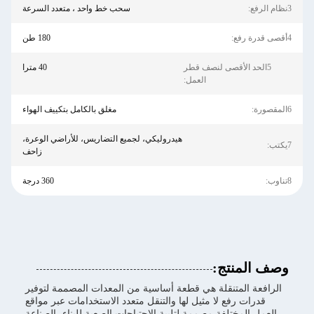
3نظام الرفع:
سحب خط واحد ، متعدد السرعة
4أقصى قدرة رفع:
180 طن
5الحد الأقصى لنصف قطر
40 مترا
العمل:
6المقصورة:
مغلق بالكامل بتكييف الهواء
هيدروليكي، لجميع التضاريس، للأراضي الوعرة،
7يكتب:
زاحف
8تناوب:
360 درجة
وصف المنتج:
الرافعة المتنقلة هي قطعة أساسية من المعدات المصممة لتوفير
قدرات رفع لا مثيل لها والتنقل متعدد الاستخدامات عبر مواقع
العمل المختلفة.مصممة لتلبية الاحتياجات الصعبة للبناء، الصناعة