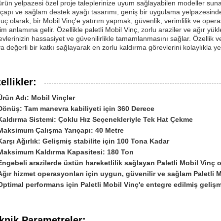
ürün yelpazesi özel proje taleplerinize uyum sağlayabilen modeller suna
ıçapı ve sağlam destek ayağı tasarımı, geniş bir uygulama yelpazesind
uç olarak, bir Mobil Vinç'e yatırım yapmak, güvenlik, verimlilik ve opera
im anlamına gelir. Özellikle paletli Mobil Vinç, zorlu araziler ve ağır yü
evlerinizin hassasiyet ve güvenilirlikle tamamlanmasını sağlar. Özellik ve 
oya değerli bir katkı sağlayarak en zorlu kaldırma görevlerini kolaylıkla y
ellikler:
Ürün Adı: Mobil Vinçler
Dönüş: Tam manevra kabiliyeti için 360 Derece
Kaldırma Sistemi: Çoklu Hız Seçenekleriyle Tek Hat Çekme
Maksimum Çalışma Yarıçapı: 40 Metre
Karşı Ağırlık: Gelişmiş stabilite için 100 Tona Kadar
Maksimum Kaldırma Kapasitesi: 180 Ton
Engebeli arazilerde üstün hareketlilik sağlayan Paletli Mobil Vinç o
Ağır hizmet operasyonları için uygun, güvenilir ve sağlam Paletli 
Optimal performans için Paletli Mobil Vinç'e entegre edilmiş gelişm
knik Parametreler: