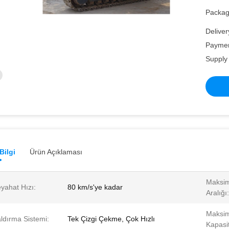
Packagi
Deliver
Paymen
Supply 
Bilgi
Ürün Açıklaması
Maksi
yahat Hızı:
80 km/s'ye kadar
Aralığı:
Maksi
ldırma Sistemi:
Tek Çizgi Çekme, Çok Hızlı
Kapasit