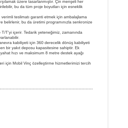
 karşılamak üzere tasarlanmıştır. Çin menşeli her
ilebilir, bu da tüm proje boyutları için esneklik
ve verimli teslimatı garanti etmek için ambalajlama
re belirlenir, bu da üretimi programınızla senkronize
e T/T'yi içerir. Tedarik yeteneğimiz, zamanında
arlanabilir.
evra kabiliyeti için 360 derecelik dönüş kabiliyeti
en bir yakıt deposu kapasitesine sahiptir. Ek
 seyahat hızı ve maksimum 8 metre destek ayağı
eri için Mobil Vinç özelleştirme hizmetlerimizi tercih