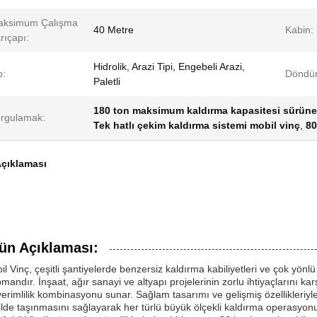
aksimum Çalışma
40 Metre
Kabin:
rıçapı:
Hidrolik, Arazi Tipi, Engebeli Arazi,
p:
Döndü
Paletli
180 ton maksimum kaldırma kapasitesi sürüne
rgulamak:
Tek hatlı çekim kaldırma sistemi mobil vinç
,
80
çıklaması
ün Açıklaması:
il Vinç, çeşitli şantiyelerde benzersiz kaldırma kabiliyetleri ve çok yönl
pmandır. İnşaat, ağır sanayi ve altyapı projelerinin zorlu ihtiyaçlarını k
verimlilik kombinasyonu sunar. Sağlam tasarımı ve gelişmiş özellikleriyle M
ilde taşınmasını sağlayarak her türlü büyük ölçekli kaldırma operasyonu i