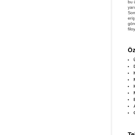
bu 
yar
Son
eriş
gör
fil
Öz
Te