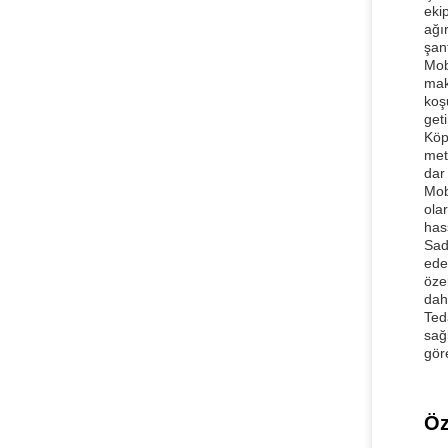
eki
ağı
şant
Mob
mak
koş
geti
Köp
met
dar 
Mob
ola
has
Sad
ede
öze
dah
Ted
sağ
göre
Öz