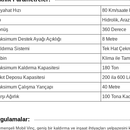
yahat Hızı
80 Km/saate 
p
Hidrolik, Araz
nüş
360 Derece
ksimum Destek Ayağı Açıklığı
8 Metre
ldırma Sistemi
Tek Hat Çekm
bin
Klima ile Ta
ksimum Kaldırma Kapasitesi
180 Ton
kıt Deposu Kapasitesi
200 ila 600 Li
ksimum Çalışma Yarıçapı
40 Metre
rşı Ağırlık
100 Tona Ka
gulamalar:
 menşeli Mobil Vinç, geniş bir kaldırma ve inşaat ihtiyaçları yelpazesin