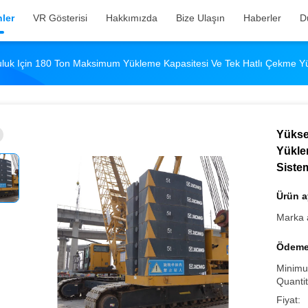
ler
VR Gösterisi
Hakkımızda
Bize Ulaşın
Haberler
D
culuk Için 180 Ton Maksimum Yükleme Kapasitesi Ve Tek Hatlı Çekme Yü
Yükse
Yükle
Siste
Ürün ay
Marka 
Ödeme 
Minimu
Quantit
Fiyat: