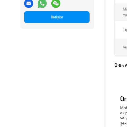
M
Ya
İletişim
Ti
Vu
Ürün A
Ür
Mob
eki
ve 
şek