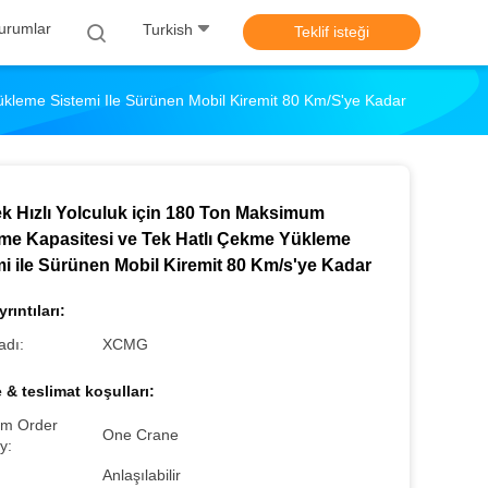
urumlar
Turkish
Teklif isteği
kleme Sistemi Ile Sürünen Mobil Kiremit 80 Km/s'ye Kadar
k Hızlı Yolculuk için 180 Ton Maksimum
me Kapasitesi ve Tek Hatlı Çekme Yükleme
mi ile Sürünen Mobil Kiremit 80 Km/s'ye Kadar
rıntıları:
adı:
XCMG
& teslimat koşulları:
m Order
One Crane
y:
Anlaşılabilir