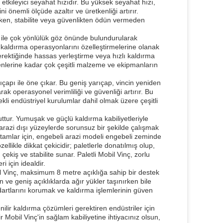
 etkileyici seyahat hızıdır. Bu yüksek seyahat hızı,
i önemli ölçüde azaltır ve üretkenliği artırır.
rken, stabilite veya güvenlikten ödün vermeden
ği ile çok yönlülük göz önünde bulundurularak
 kaldırma operasyonlarını özelleştirmelerine olanak
rektiğinde hassas yerleştirme veya hızlı kaldırma
eşenlerine kadar çok çeşitli malzeme ve ekipmanların
pı ile öne çıkar. Bu geniş yarıçap, vincin yeniden
k operasyonel verimliliği ve güvenliği artırır. Bu
kli endüstriyel kurulumlar dahil olmak üzere çeşitli
uttur. Yumuşak ve güçlü kaldırma kabiliyetleriyle
e arazi dışı yüzeylerde sorunsuz bir şekilde çalışmak
rtamlar için, engebeli arazi modeli engebeli zeminde
ellikle dikkat çekicidir; paletlerle donatılmış olup,
ekiş ve stabilite sunar. Paletli Mobil Vinç, zorlu
i için idealdir.
l Vinç, maksimum 8 metre açıklığa sahip bir destek
n ve geniş açıklıklarda ağır yükler taşınırken bile
ndartlarını korumak ve kaldırma işlemlerinin güven
ilir kaldırma çözümleri gerektiren endüstriler için
i bir Mobil Vinç'in sağlam kabiliyetine ihtiyacınız olsun,