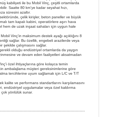
 kabiliyeti ile bu Mobil Vinç, çeşitli ortamlarda
ebilir. Saatte 80 km'ye kadar seyahat hızı,
za süresini azaltır.
sektöründe, çelik kirişler, beton paneller ve büyük
imalı tam kapalı kabini, operatörlere aşırı hava
el hem de uzak inşaat sahaları için uygun hale
de, Mobil Vinç'in maksimum destek ayağı açıklığını 8
liği sağlar. Bu özellik, engebeli arazilerde veya
bir şekilde çalışmasını sağlar.
gerekli olduğu endüstriyel ortamlarda da yaygın
gezinmesine ve devam eden faaliyetleri aksatmadan
nç'i özel ihtiyaçlarına göre kolayca temin
k için ambalajlama müşteri gereksinimlerine göre
tın alma tercihlerine uyum sağlamak için L/C ve T/T
ek kalite ve performans standartlarını karşılamasını
eri, endüstriyel uygulamalar veya özel kaldırma
ve çok yönlülük sunar.