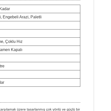
Kadar
i, Engebeli Arazi, Paletli
e, Çoklu Hız
mamen Kapalı
tre
dar
i karşılamak üzere tasarlanmış çok yönlü ve güçlü bir