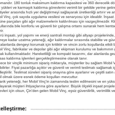
pmandır. 180 tonluk maksimum kaldırma kapasitesi ve 360 derecelik dönüş
r yükleri ve karmaşık kaldırma görevlerini verimli bir şekilde yerine getir
iyeler arasında hızlı yer değiştirmeyi sağlayarak üretkenliği artırır ve arı
il Vinç, çok sayıda uygulama vesilesi ve senaryosu için idealdir. İnşaat 
ine parçaları gibi ağır malzemelerin kaldırılması için vazgeçilmezdir. Kl
ullarında bile konforlu ve güvenli bir çalışma ortamı sunarak hem kents
rir.
rü inşaatı, yol yapımı ve enerji santrali montajı gibi altyapı projelerin
reye kadar uzatma yeteneği, ağır kaldırmalar sırasında stabilite ve güven
alanlarda dengeyi korumak için kritiktir ve vincin zorlu koşullarda etkili 
il Vinç, fabrikalar ve depolar gibi ağır ekipman kurulumu ve bakımının 
rak kullanılmaktadır. Hareketliliği ve kompakt tasarımı, dar alanlarda 
sas kaldırma işlemleri gerçekleştirmesine olanak tanır.
ece bir vinçlik minimum sipariş miktarıyla, müşteriler bu sağlam Mobil Vi
bilirler. Fiyat pazarlığa açıktır ve güvenli ve verimli teslimatı sağlama
lleştirilir. Teslimat süreleri sipariş onayına göre ayarlanır ve çeşitli sa
il olmak üzere esnek ödeme koşulları mevcuttur.
arik yeteneği, her Mobil Vinç'in zamanında teslim edilmesini ve en yüks
layarak müşteri ihtiyaçlarına göre ayarlanır. Büyük ölçekli inşaat projel
vleri için olsun, Çin'den gelen Mobil Vinç, eşsiz güvenilirlik, verimlilik 
elleştirme: