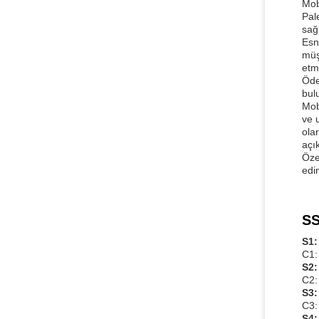
Mob
Pale
sağl
Esn
müş
etm
Öde
bulu
Mob
ve 
ola
açık
Özel
edi
SS
S1:
C1:
S2:
C2: 
S3:
C3:
S4: