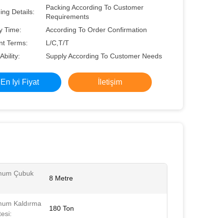
Packing According To Customer
ng Details:
Requirements
y Time:
According To Order Confirmation
t Terms:
L/C,T/T
Ability:
Supply According To Customer Needs
En Iyi Fiyat
İletişim
mum Çubuk
8 Metre
mum Kaldırma
180 Ton
esi: