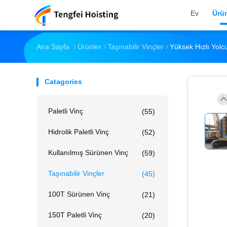
Ev
Ürün
Ana Sayfa
Ürünler
Taşınabilir Vinçler
Yüksek Hızlı Yol
Catagories
Paletli Vinç
(55)
Hidrolik Paletli Vinç
(52)
Kullanılmış Sürünen Vinç
(59)
Taşınabilir Vinçler
(45)
100T Sürünen Vinç
(21)
150T Paletli Vinç
(20)