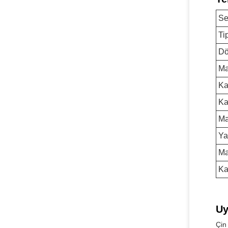
Se
Ti
Dö
Ma
Ka
Ka
Ma
Ya
Ma
Ka
Uy
Çin