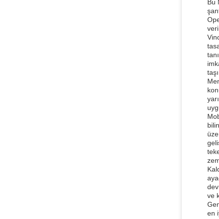
Bu 
şant
Ope
ver
Vin
tas
tan
imk
taşı
Men
kon
yar
uyg
Mob
bil
üze
geli
tek
zem
Kal
ayağ
dev
ve k
Gen
en i