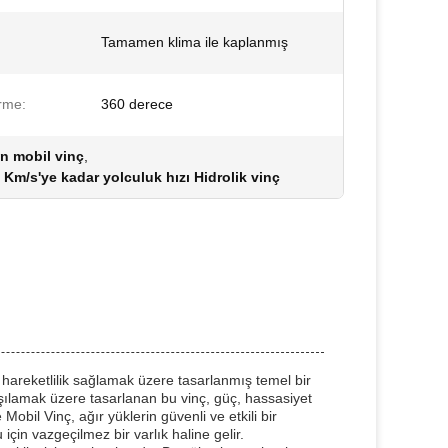
Tamamen klima ile kaplanmış
rme:
360 derece
n mobil vinç
,
 Km/s'ye kadar yolculuk hızı Hidrolik vinç
ü hareketlilik sağlamak üzere tasarlanmış temel bir
arşılamak üzere tasarlanan bu vinç, güç, hassasiyet
obil Vinç, ağır yüklerin güvenli ve etkili bir
çin vazgeçilmez bir varlık haline gelir.