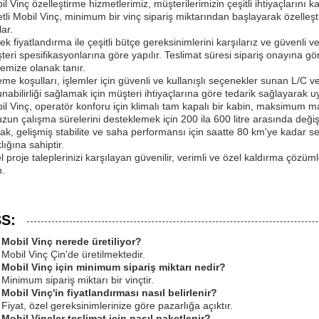
il Vinç özelleştirme hizmetlerimiz, müşterilerimizin çeşitli ihtiyaçlarını
tli Mobil Vinç, minimum bir vinç sipariş miktarından başlayarak özelleştir
ar.
ek fiyatlandırma ile çeşitli bütçe gereksinimlerini karşılarız ve güvenli 
teri spesifikasyonlarına göre yapılır. Teslimat süresi sipariş onayına gö
emize olanak tanır.
me koşulları, işlemler için güvenli ve kullanışlı seçenekler sunan L/C v
nabilirliği sağlamak için müşteri ihtiyaçlarına göre tedarik sağlayarak uy
il Vinç, operatör konforu için klimalı tam kapalı bir kabin, maksimum man
uzun çalışma sürelerini desteklemek için 200 ila 600 litre arasında değiş
rak, gelişmiş stabilite ve saha performansı için saatte 80 km'ye kadar
lığına sahiptir.
 proje taleplerinizi karşılayan güvenilir, verimli ve özel kaldırma çözüml
n.
S:
 Mobil Vinç nerede üretiliyor?
 Mobil Vinç Çin'de üretilmektedir.
 Mobil Vinç için minimum sipariş miktarı nedir?
Minimum sipariş miktarı bir vinçtir.
 Mobil Vinç'in fiyatlandırması nasıl belirlenir?
 Fiyat, özel gereksinimlerinize göre pazarlığa açıktır.
 Mobil Vinçler teslimat için nasıl paketlenir?