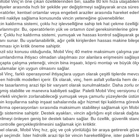
Mobil Vinç'in öne çıkan özelliklerinden biri, saatte 80 km hıza ulaşabilen
iyeler arasında hızlı bir şekilde yer değiştirmeyi sağlayarak arıza süresin
ratörler, kentsel ortamlar veya engebeli araziler arasında hareket ede
imli nakliye sağlama konusunda vincin yeteneğine güvenebilirler.
cin kaldırma sistemi, çoklu hız işlevselliğine sahip tek hat çekme özelli
arlanmıştır. Bu, operatörlerin yük ve ortamın özel gereksinimlerine göre
ır. Çoklu hız kaldırma sistemi, yumuşak ve hassas kontrol sağlayarak ge
anı sunar. Bu uyarlanabilirlik, ağır çelik kirişlerden hassas makine bil
nması için kritik öneme sahiptir.
zil söz konusu olduğunda, Mobil Vinç 40 metre maksimum çalışma yarıça
umlandırma ihtiyacı olmadan ulaşılması zor alanlara erişmesini sağlayara
ıçapta çalışma yeteneği, vincin bina inşaatı, köprü montajı ve büyük ölçe
ulamalar için uygun olmasını sağlar.
il Vinç, farklı operasyonel ihtiyaçlara uygun olarak çeşitli tiplerde mevc
inen hidrolik modelleri içerir. Ek olarak, vinç, hem asfalt yollarda hem d
re tasarlanmış arazi tipi bir varyant olarak sunulmaktadır. Daha zorlu o
şmiş stabilite ve manevra kabiliyeti sağlar. Paletli Mobil Vinç versiyonu öz
erlekli vinçlerin zorlanabileceği yumuşak veya çamurlu yüzeylerde üstün ç
in koşullarına sahip inşaat sahalarında ağır hizmet tipi kaldırma görevler
dırma operasyonları sırasında maksimum stabiliteyi sağlamak için Mobi
ı sistemine sahiptir. Destek ayakları, vincin ağırlığını eşit olarak dağıta
rilmeyi önleyen geniş bir destek tabanı sağlar. Bu özellik, güvenlik sta
ontrolle gerçekleştirilmesini sağlamak için kritiktir.
el olarak, Mobil Vinç hız, güç ve çok yönlülüğü bir araya getirerek güven
yi seçimdir. İster hidrolik arazi tipi bir vincin hareketliliğine, ister paletl