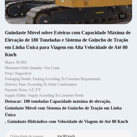
1
/
1
Guindaste Móvel sobre Esteiras com Capacidade Máxima de
Elevação de 180 Toneladas e Sistema de Guincho de Tração
em Linha Única para Viagem em Alta Velocidade de Até 80
Km/h
Marca: XCMG
Minimum Order Quantity: One Crane
Preço: Negociável
Packaging Details: Packing According To Customer Requirements
Delivery Time: According To Order Confirmation
Payment Terms: L/C,T/T
Supply Ability: Supply According To Customer Needs
Destacar:
180 toneladas Capacidade máxima de elevação
,
Guindaste Móvel com Sistema de Guincho de Tração em Linha
Única
,
Guindaste Hidráulico com Velocidade de Viagem de Até 80 Km/h
1Velocidade de viagem:
Até 80 km/h