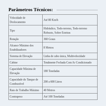
Parâmetros Técnicos:
Velocidade de
Até 80 Km/h
Deslocamento
Hidráulico, Todo-terreno, Todo-terreno
Tipo
Robusto, Sobre Esteiras
Rotação
360 Graus
Alcance Máximo dos
8 Metros
Estabilizadores
Sistema de Elevação
Linha de cabo única, Multivelocidade
Cabine
Totalmente Fechada Com Ar Condicionado
Capacidade Máxima de
180 Toneladas
Elevação
Capacidade do Tanque de
200 a 600 Litros
Combustível
Raio de Trabalho Máximo
40 Metros
Contrapeso
Até 100 Toneladas