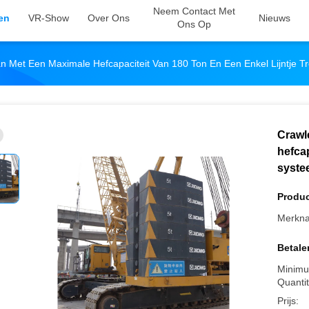
Neem Contact Met
en
VR-Show
Over Ons
Nieuws
Ons Op
n Met Een Maximale Hefcapaciteit Van 180 Ton En Een Enkel Lijntje 
Crawl
hefcap
syste
Produc
Merkn
Betale
Minimu
Quantit
Prijs: