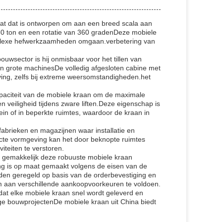
raat dat is ontworpen om aan een breed scala aan
0 ton en een rotatie van 360 gradenDeze mobiele
omplexe hefwerkzaamheden omgaan.verbetering van
bouwsector is hij onmisbaar voor het tillen van
n grote machinesDe volledig afgesloten cabine met
ving, zelfs bij extreme weersomstandigheden.het
apaciteit van de mobiele kraan om de maximale
 en veiligheid tijdens zware liften.Deze eigenschap is
ein of in beperkte ruimtes, waardoor de kraan in
fabrieken en magazijnen waar installatie en
acte vormgeving kan het door beknopte ruimtes
teiten te verstoren.
 gemakkelijk deze robuuste mobiele kraan
ng is op maat gemaakt volgens de eisen van de
orden geregeld op basis van de orderbevestiging en
om aan verschillende aankoopvoorkeuren te voldoen.
dat elke mobiele kraan snel wordt geleverd en
ige bouwprojectenDe mobiele kraan uit China biedt