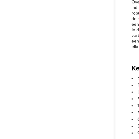
Ove
ind
rob
de 
een
In 
ver
een
elk
Ke