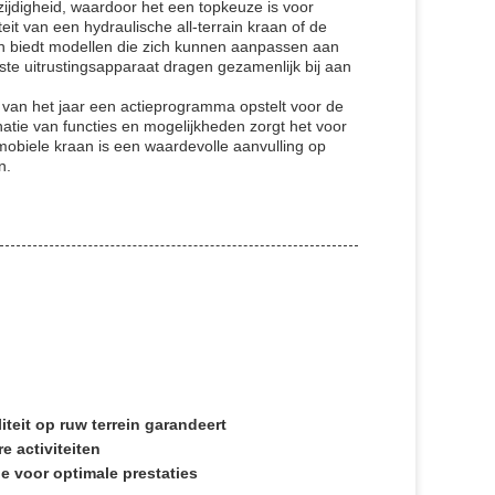
ijdigheid, waardoor het een topkeuze is voor
eit van een hydraulische all-terrain kraan of de
jn biedt modellen die zich kunnen aanpassen aan
ste uitrustingsapparaat dragen gezamenlijk bij aan
p van het jaar een actieprogramma opstelt voor de
natie van functies en mogelijkheden zorgt het voor
biele kraan is een waardevolle aanvulling op
n.
teit op ruw terrein garandeert
 activiteiten
e voor optimale prestaties