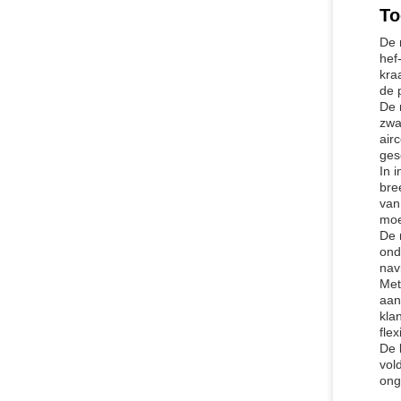
To
De 
hef
kra
de 
De 
zwa
air
ges
In 
bre
van
moe
De 
ond
nav
Met
aan
kla
fle
De 
vol
ong