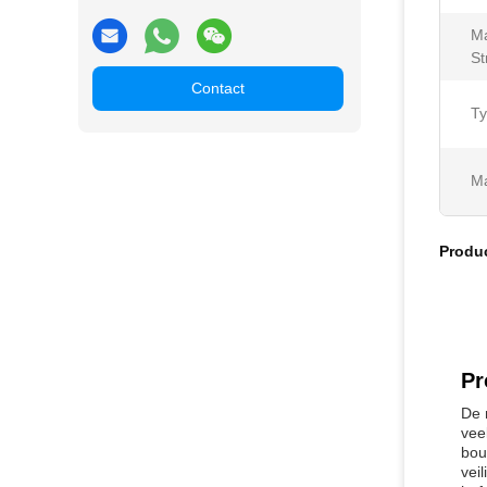
M
St
Contact
Ty
Ma
Produ
Pr
De 
vee
bou
vei