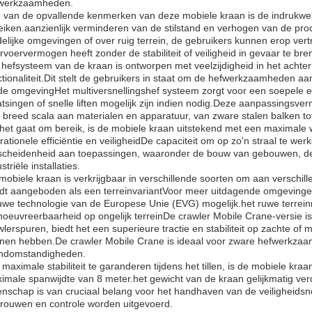
werkzaamheden.
 van de opvallende kenmerken van deze mobiele kraan is de indrukwek
eiken.aanzienlijk verminderen van de stilstand en verhogen van de prod
delijke omgevingen of over ruig terrein, de gebruikers kunnen erop vert
rvoervermogen heeft zonder de stabiliteit of veiligheid in gevaar te bre
 hefsysteem van de kraan is ontworpen met veelzijdigheid in het achter
ctionaliteit.Dit stelt de gebruikers in staat om de hefwerkzaamheden aa
de omgevingHet multiversnellingshef systeem zorgt voor een soepele e
atsingen of snelle liften mogelijk zijn indien nodig.Deze aanpassingsve
 breed scala aan materialen en apparatuur, van zware stalen balken to
 het gaat om bereik, is de mobiele kraan uitstekend met een maximale 
rationele efficiëntie en veiligheidDe capaciteit om op zo'n straal te w
scheidenheid aan toepassingen, waaronder de bouw van gebouwen, d
striële installaties.
mobiele kraan is verkrijgbaar in verschillende soorten om aan verschil
dt aangeboden als een terreinvariantVoor meer uitdagende omgevingen 
uwe technologie van de Europese Unie (EVG) mogelijk.het ruwe terreinmo
oeuvreerbaarheid op ongelijk terreinDe crawler Mobile Crane-versie is 
wlerspuren, biedt het een superieure tractie en stabiliteit op zachte o
nen hebben.De crawler Mobile Crane is ideaal voor zware hefwerkzaa
ndomstandigheden.
maximale stabiliteit te garanderen tijdens het tillen, is de mobiele kr
imale spanwijdte van 8 meter.het gewicht van de kraan gelijkmatig ver
enschap is van cruciaal belang voor het handhaven van de veiligheidsn
trouwen en controle worden uitgevoerd.