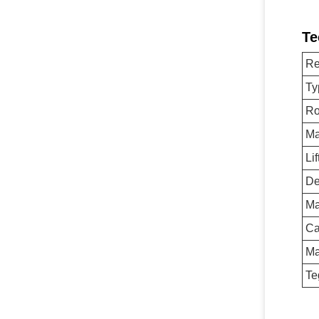
Te
Re
Ty
Ro
Ma
Li
De
Ma
Ca
Ma
Te