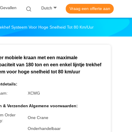
Gevallen
Dutch
Vraag een offerte aan
Trekhef Systeem Voor Hoge Snelheid Tot 80 Km/uur
er mobiele kraan met een maximale
aciteit van 180 ton en een enkel lijntje trekhef
em voor hoge snelheid tot 80 km/uur
tdetails:
aam:
XCMG
n & Verzenden Algemene voorwaarden:
m Order
One Crane
y:
Onderhandelbaar