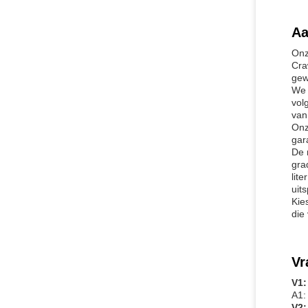
Aa
Onz
Cra
gew
We 
vol
van
Onz
gar
De 
gra
lit
uit
Kie
die
Vr
V1:
A1:
V2: