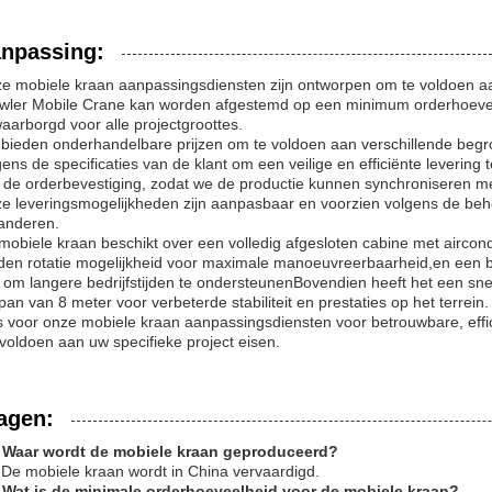
npassing:
e mobiele kraan aanpassingsdiensten zijn ontworpen om te voldoen aa
wler Mobile Crane kan worden afgestemd op een minimum orderhoeveelhe
aarborgd voor alle projectgroottes.
bieden onderhandelbare prijzen om te voldoen aan verschillende begr
gens de specificaties van de klant om een veilige en efficiënte levering
 de orderbevestiging, zodat we de productie kunnen synchroniseren 
e leveringsmogelijkheden zijn aanpasbaar en voorzien volgens de beho
anderen.
mobiele kraan beschikt over een volledig afgesloten cabine met aircond
den rotatie mogelijkheid voor maximale manoeuvreerbaarheid,en een br
er om langere bedrijfstijden te ondersteunenBovendien heeft het een 
span van 8 meter voor verbeterde stabiliteit en prestaties op het terrein.
s voor onze mobiele kraan aanpassingsdiensten voor betrouwbare, eff
 voldoen aan uw specifieke project eisen.
agen:
 Waar wordt de mobiele kraan geproduceerd?
 De mobiele kraan wordt in China vervaardigd.
 Wat is de minimale orderhoeveelheid voor de mobiele kraan?