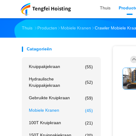
Thuis
Product
Thuis
Producten
Mobiele Kranen
Crawler Mobiele Kraa
Catagorieën
Kruippakjekraan
(55)
Hydraulische
(52)
Kruippakjekraan
Gebruikte Kruipkraan
(59)
Mobiele Kranen
(45)
100T Kruipkraan
(21)
150T Kruippakjekraan
(20)