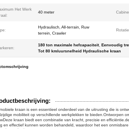
aximum Het Werk
40 meter
Cabine
raal:
Hydraulisch, All-terrain, Ruw
pe:
Rotatie
terrein, Crawler
180 ton maximale hefcapaciteit
,
Eenvoudig tre
rkeren:
Tot 80 km/uursnelheid Hydraulische kraan
ctomschrijving
oductbeschrijving:
mobiele kraan is een essentieel onderdeel van de uitrusting die is 
lzijdige mobiliteit op verschillende werkplekken te bieden.Ontworpen 
wDeze kraan biedt een combinatie van kracht, precisie en efficiëntie.d
lig en effectief kunnen worden behandeld, waardoor het een onmisbare