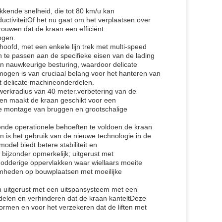
kende snelheid, die tot 80 km/u kan
uctiviteitOf het nu gaat om het verplaatsen over
rouwen dat de kraan een efficiënt
ngen.
hoofd, met een enkele lijn trek met multi-speed
n te passen aan de specifieke eisen van de lading
n nauwkeurige besturing, waardoor delicate
rmogen is van cruciaal belang voor het hanteren van
t delicate machineonderdelen.
werkradius van 40 meter.verbetering van de
erken maakt de kraan geschikt voor een
e montage van bruggen en grootschalige
lende operationele behoeften te voldoen.de kraan
is het gebruik van de nieuwe technologie in de
del biedt betere stabiliteit en
bijzonder opmerkelijk; uitgerust met
f modderige oppervlakken waar wiellaars moeite
mheden op bouwplaatsen met moeilijke
aan uitgerust met een uitspansysteem met een
delen en verhinderen dat de kraan kanteltDeze
ormen en voor het verzekeren dat de liften met