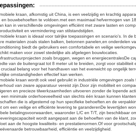
epassingen:
mobiele kraan, afkomstig uit China, is een veelzijdig en krachtig appa
- en bouwbehoeften te voldoen.met een maximaal hefvermogen van 18
an kan in verschillende omgevingen efficiënt met zware lasten en c
productiviteit en vermindering van stilstandstijden.
mobiele kraan is ideaal voor talrijke toepassingen en scenario's. In de 
re materialen zoals stalen balken, betonnen panelen,en onderdelen va
conditioning biedt de gebruikers een comfortabele en veilige werkomge
chikt maken voor zowel stedelijke als afgelegen bouwlocaties.
infrastructuurprojecten zoals bruggen, wegen en energiecentralesDe c
edte van de buitengraat tot 8 meter uit te breiden, zorgt voor stabiliteit
 cruciaal belang voor het handhaven van het evenwicht op ongelijk terr
ilijke omstandigheden effectief kan werken.
mobiele kraan wordt ook veel gebruikt in industriële omgevingen zoals 
erhoud van zware apparatuur vereist zijn.Door zijn mobiliteit en comp
igeren en precieze tilwerkzaamheden uitvoeren zonder de lopende activi
 een minimale orderhoeveelheid van slechts één kraan kunnen klanten
schaffen die is afgestemd op hun specifieke behoeften.en de verpakki
nt om een veilige en efficiënte levering te garanderenDe levertijden w
xibele betalingsvoorwaarden, waaronder L/C en T/T, zijn beschikbaar 
leveringscapaciteit wordt aangepast aan de behoeften van de klant, zo
doet aan de hoogste kwaliteits- en prestatienormen.Of voor grootschal
eëvenaarde betrouwbaarheid, efficiëntie en veelzijdigheid.