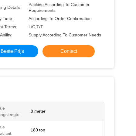
Packing According To Customer
ng Details:
Requirements
y Time:
According To Order Confirmation
t Terms:
L/C,T/T
Ability:
Supply According To Customer Needs
Beste Prijs
Contact
ale
8 meter
lingslengte:
ale
180 ton
citeit: