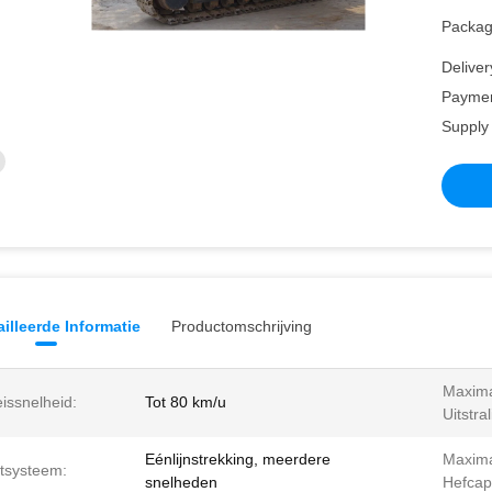
Packagi
Deliver
Paymen
Supply 
illeerde Informatie
Productomschrijving
Maxim
issnelheid:
Tot 80 km/u
Uitstra
Eénlijnstrekking, meerdere
Maxim
ftsysteem:
snelheden
Hefcapa