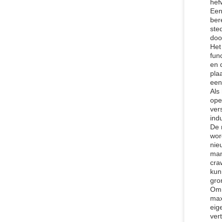
hef
Een
ber
ste
doo
Het
fun
en 
pla
een
Als
ope
ver
indu
De 
wor
nie
man
cra
kun
gro
Om 
max
eig
ver