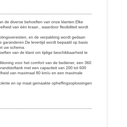
n de diverse behoeften van onze klanten.Elke
id van één kraan., waardoor flexibiliteit wordt
otingsvereisten, en de verpakking wordt gedaan
 te garanderen.De levertijd wordt bepaald op basis
met uw schema.
eften van de klant om tijdige beschikbaarheid te
itioning voor het comfort van de bediener, een 360
andstoftank met een capaciteit van 200 tot 600
snelheid van maximaal 80 km/u en een maximale
iciënte en op maat gemaakte opheffingsoplossingen