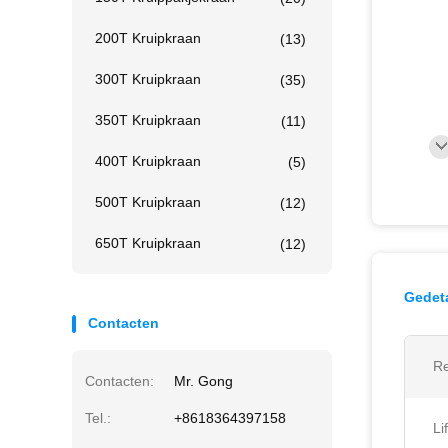
200T Kruipkraan
(13)
300T Kruipkraan
(35)
350T Kruipkraan
(11)
400T Kruipkraan
(5)
500T Kruipkraan
(12)
650T Kruipkraan
(12)
Gedeta
Contacten
Re
Contacten:
Mr. Gong
Tel.:
+8618364397158
Li