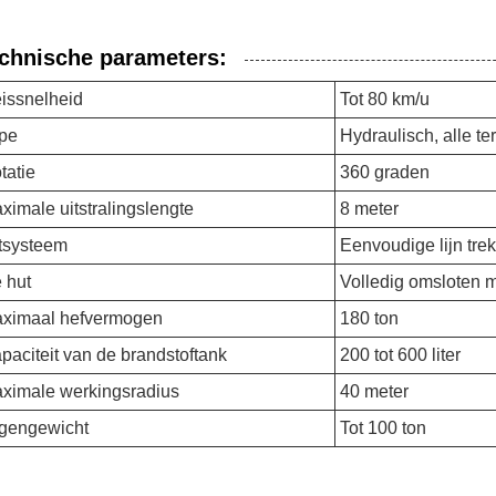
chnische parameters:
issnelheid
Tot 80 km/u
pe
Hydraulisch, alle ter
tatie
360 graden
ximale uitstralingslengte
8 meter
ftsysteem
Eenvoudige lijn tre
 hut
Volledig omsloten m
ximaal hefvermogen
180 ton
paciteit van de brandstoftank
200 tot 600 liter
ximale werkingsradius
40 meter
gengewicht
Tot 100 ton