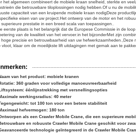
r het algemeen combineert de mobiele kraan snelheid, sterkte en veelz
ustrieën die betrouwbare tiloplossingen nodig hebben.Of u nu de mobilit
uuste capaciteit van een kruipende mobiele kraan nodigDeze productli
specifieke eisen van uw project.Het ontwerp van de motor en het robuu
 superieure prestatie in een breed scala van toepassingen..
de eerste plaats is het belangrijk dat de Europese Commissie in de loo
betering van de kwaliteit van het vervoer.in het bijzonderMet zijn combi
 hoge precisie en betrouwbaarheid van uw hefwerkzaamheden.,Deze mo
e vloot, klaar om de moeilijkste lift uitdagingen met gemak aan te pakke
nmerken:
Naam van het product: mobiele kranen
Rotatie: 360 graden voor volledige manoeuvreerbaarheid
Liftsysteem: éénlijnstrekking met versnellingsopties
Maximale werkingsradius: 40 meter
Tegengewicht: tot 100 ton voor een betere stabiliteit
Maximaal hefvermogen: 180 ton
Ontworpen als een Crawler Mobile Crane, die een superieure mobili
Betrouwbare en robuuste Crawler Mobile Crane geschikt voor zware
Geavanceerde technologie geïntegreerd in de Crawler Mobile Cran