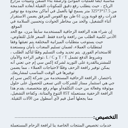
مناسبة أيضًا لعمليات الموانئ وأرصفة بناء السفن وتثبيتات مزارع
الرياح ، حيث يتطلب رفع دقيق للمكونات الثقيلة.أبعاده المدمجة
من 17.5*3*325 متر يسمح لها بالعمل في أماكن محدودة مع توفير
قدرات رفع قوية.وزن 61 طن مع القوس المرفق يضمن الاستقرار
أثناء التشغيل، والحد من مخاطر الحوادث وتحسين السلامة في
الموقع.
إن شراء هذه الرافعة الزحافية المستخدمة سابقاً مرن، مع الحد
الأدنى لكمية الطلب من رافعة واحدة فقط. السعر قابل للتفاوض،
حيث يستوعب متطلبات الميزانية المختلفة.يتم تعبئتها وفقا
لمتطلبات العملاء، لضمان تسليم المعدات بأمان ومستعدة
للاستخدام الفوري. يتم تحديد وقت التسليم وفقًا لتأكيد الطلب ،
وشروط الدفع تشمل T / T و L / C ،توفير الراحة والأمان
للمشترينالقدرة على التوريد لشركة إكس سي إم جي تعني أنه
يمكن توفير رافعة الزحف وفقًا لاحتياجات العملاء ، مما يضمن
توفيرها في الوقت المناسب لمشاريعك.
باختصار، الرافعة الزحافية المستخدمة من شركة إكس سي إم
جي هي استثمار ممتاز للشركات التي تسعى للحصول على حلول
موثوقة وفعالة من حيث التكلفةأو مهام رفع متخصصة، يقدم هذا
الرافعة الزحفية مستعملة 85T التنوع والمتانة، وكفاءة التشغيل،
مما يجعلها أصل قيم لأي أسطول من الآلات الثقيلة.
التخصيص:
خدمات تخصيص المنتجات الخاصة بنا لرافعة الزحام المستعملة