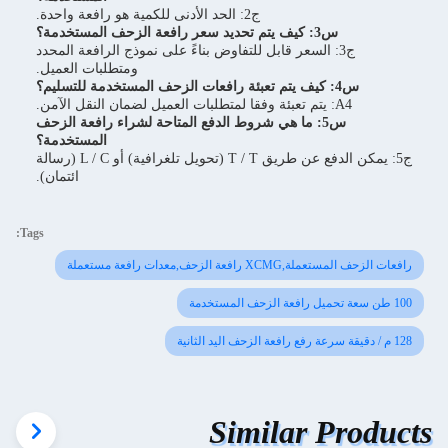
ج2: الحد الأدنى للكمية هو رافعة واحدة.
س3: كيف يتم تحديد سعر رافعة الزحف المستخدمة؟
ج3: السعر قابل للتفاوض بناءً على نموذج الرافعة المحدد
ومتطلبات العميل.
س4: كيف يتم تعبئة رافعات الزحف المستخدمة للتسليم؟
A4: يتم تعبئة وفقا لمتطلبات العميل لضمان النقل الآمن.
س5: ما هي شروط الدفع المتاحة لشراء رافعة الزحف
المستخدمة؟
ج5: يمكن الدفع عن طريق T / T (تحويل تلغرافية) أو L / C (رسالة
ائتمان).
Tags:
رافعات الزحف المستعملة,XCMG رافعة الزحف,معدات رافعة مستعملة
100 طن سعة تحميل رافعة الزحف المستخدمة
128 م / دقيقة سرعة رفع رافعة الزحف اليد الثانية
Similar Products