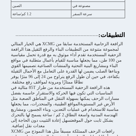
مصنوعة في
الصين
سرعة السفر
1.2 كم/ساعة
التطبيقات:
الرافعة الزحامية المستخدمة سابقا من XCMG هي الخيار المثالي
لمجموعة متنوعة من التطبيقات البناء والرفع الثقيل.هذا الرافعة
الزحفية المستخدمة تقدم أداء موثوق به مع قدرة تحمل مقياسية
من 100 طن، مما يجعلها مناسبة للقيام بأعمال متطلبة في مواقع
البناء ومشاريع البنية التحتية والمنشآت الصناعية.تصميمها القوي
وبناءها الصلب يضمن لها القدرة على التعامل مع الأحمال الثقيلة
بكفاءة، في حين أن طول الرفع يتراوح من 24 إلى 96 مترًا يوفر
نطاقًا ممتازًا ومرونة لمواقف رفع مختلفة.
هذه الرافعة الزحفية المستخدمة من طراز 85T مثالية في
المناسبات التي تكون فيها الحركة والاستقرار حاسمة بفضل
مسارات الزحف يمكنها بسهولة التنقل في المناطق الصعبة مثل
الأرض غير المستويةالمواقع الطينية، والمنحدرات، مما يجعلها
مناسبة للاستخدام في عمليات التعدين، وبناء الجسور، ومشاريع
الهندسة المدنية واسعة النطاق.2 كم / ساعة يسمح لها بالتحرك
بشكل ثابت حول الموقعتسهل إعادة التثبيت دون الحاجة إلى
معدات نقل إضافية.
رافعات الزحف الممتلكة مسبقاً مثل هذا النموذج من XCMG