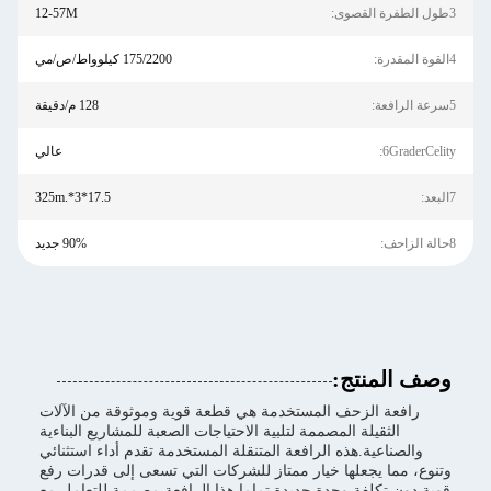
3طول الطفرة القصوى:
12-57M
4القوة المقدرة:
175/2200 كيلوواط/ص/مي
5سرعة الرافعة:
128 م/دقيقة
6GraderCelity:
عالي
7البعد:
17.5*3*.325m
8حالة الزاحف:
90% جديد
وصف المنتج:
رافعة الزحف المستخدمة هي قطعة قوية وموثوقة من الآلات
الثقيلة المصممة لتلبية الاحتياجات الصعبة للمشاريع البناءية
والصناعية.هذه الرافعة المتنقلة المستخدمة تقدم أداء استثنائي
وتنوع، مما يجعلها خيار ممتاز للشركات التي تسعى إلى قدرات رفع
قوية دون تكلفة وحدة جديدة تماما.هذا الرافعة مصممة للتعامل مع