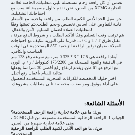
تضمن أن كل رافعة زحام مستعملة تلبي متطلباتك الخاصةالعلامة
التجارية XCMG من الصين، نحن نقدم حلول مصممة لتتناسب مع
احتياجاتك التشغيلية.
نحن نقبل الحد الأدنى للكمية الطلب من رافعة واحدة، مع الأسعار
قابلة للتفاوض على أساس تخصيص وحجم الطلب.يتم تعبئتها وفقًا
لمتطلبات العملاء لضمان التسليم الآمن والفعال.
يتم ترتيب وقت التسليم وفقًا لتأكيد الطلب ، و شروط الدفع مرنة ،
تقبل طرق T / T و L / C. قدرتنا على التوريد تتكيف مع احتياجات
العملاء ،ضمان توفير الرافعة الزحفية 85T المستخدمة في الوقت
المناسب والكافي.
أبعاد الرافعة هي 17.5 * 3 * 0.325 متر، مع سرعة رفع 128 متر
في الدقيقة والقوة المسجلة من 175/2200 كيلوواط / ر / م. الوزن
مع الرفع هو 61 طن،ويقدم ارتفاع رفع أقصى 30 مترامما يجعلها
مثالية للقيام بأعمال رفع أثقل.
اختر حلولنا المخصصة للكرانات السحرية المستخدمة للحصول
على أداء موثوق ومواصفات مخصصة تلبي متطلبات مشروعك.
الأسئلة الشائعة:
س1: ما هي علامة تجارية رافعة الزحف المستخدمة؟
الجواب 1: الرافعة الزحافية المستخدمة مصنوعة من قبل XCMG ،
وهي علامة تجارية شهيرة من الصين.
س2: ما هو الحد الأدنى لكمية الطلب للرافعة الزحفية
المستخدمة؟