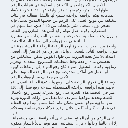
الأحمال الكبيرةلضمان الكفاءة والسلامة في عمليات الرفع.
طولها 17.5 متر، وعرضها 3 متر، وارتفاعها 0.325 متر، فالأبعاد
المدمجة لهذه الرافعة الزاحفة تسمح لها بالتنقل بفعالية في بيئات
مختلفة في موقع العمل.على الرغم من حجمها المدمج نسبياً، فإنه
يفتخر بوزن تشغيل مثير للإعجاب من 48.6 طن، مما يسهم في
استقراره وقوته خلال مهام رفع أثقل.هذا التوازن بين الحجم
والوزن يجعلها مناسبة لمجموعة واسعة من التطبيقات، من مشاريع
البناء على نطاق واسع إلى صيانة البنية التحتية.
واحدة من الميزات المميزة لهذه الرافعة الزحافية المستخدمة هي
طول الرافعة القابل للتعديل ، والذي يتراوح من 24 مترًا إلى أقصى
امتداد 96 مترًا.هذه المرونة في طول القوس تمكن المشغلين من
تخصيص مدى رافعة وفقا لمتطلبات المشروع المحددة، وتعزيز
الإنتاجية وكفاءة التشغيل. سواء كان رفع المواد إلى ارتفاعات كبيرة
أو العمل في أماكن محدودة،تتيح قدرة الرافعة المتنوعة على
التكيف مع مختلف سيناريوهات الرفع.
بالإضافة إلى قدرتها الرائعة على الرفع والقاعدة القابلة للتعديل، تم
تجهيز هذه الرافعة الزاحفة المستعملة بسرعة رفع تصل إلى 128
متر في الدقيقة.هذه القدرة على رفع السرعة تضمن رفع الأحمال
الثقيلة وتحديد موقعها بسرعة، مما يقلل من أوقات الدورة ويزيد
من إنتاجية موقع العمل بشكل عام. كما تسهم آلية الرفع الفعالة
في عمليات أكثر أمانًا من خلال توفير حركات رفع سلسة ومتحكم
فيها.
على الرغم من أن المنتج يصنف على أنه رافعة زحف مستعملة ،
إلا أن حالتها وأدائها لا تزال استثنائية ، مما يوفر بديلاً بأسعار معقولة