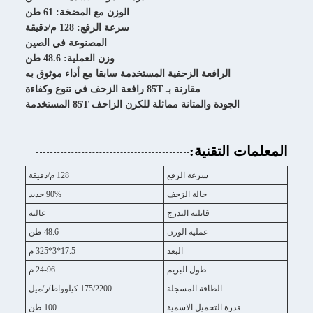
الوزن مع المضخة: 61 طن
سرعة الرفع: 128 م/دقيقة
المصنوعة في الصين
وزن العملية: 48.6 طن
الرافعة الزحفية المستخدمة سابقا مع أداء موثوق به
مقارنة بـ 85T رافعة الزحف في تنوع وكفاءة
الجودة والمتانة مماثلة للكرن الزاحف 85T المستخدمة
المعلمات التقنية:
سرعة الرفع
128 م/دقيقة
حالة الزحف
90% جديد
قابلية التدرج
عالية
عملية الوزن
48.6 طن
البعد
17.5*3*325 م
طول البريم
24-96 م
الطاقة المسجلة
175/2200 كيلوواط/ر/ميل
قدرة التحميل الاسمية
100 طن