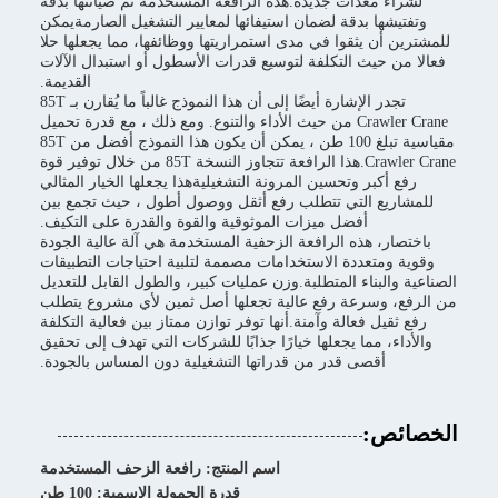
لشراء معدات جديدة.هذه الرافعة المستخدمة تم صيانتها بدقة
وتفتيشها بدقة لضمان استيفائها لمعايير التشغيل الصارمةيمكن
للمشترين أن يثقوا في مدى استمراريتها ووظائفها، مما يجعلها حلا
فعالا من حيث التكلفة لتوسيع قدرات الأسطول أو استبدال الآلات
القديمة.
تجدر الإشارة أيضًا إلى أن هذا النموذج غالباً ما يُقارن بـ 85T
Crawler Crane من حيث الأداء والتنوع. ومع ذلك ، مع قدرة تحميل
مقياسية تبلغ 100 طن ، يمكن أن يكون هذا النموذج أفضل من 85T
Crawler Crane.هذا الرافعة تتجاوز النسخة 85T من خلال توفير قوة
رفع أكبر وتحسين المرونة التشغيليةهذا يجعلها الخيار المثالي
للمشاريع التي تتطلب رفع أثقل ووصول أطول ، حيث تجمع بين
أفضل ميزات الموثوقية والقوة والقدرة على التكيف.
باختصار، هذه الرافعة الزحفية المستخدمة هي آلة عالية الجودة
وقوية ومتعددة الاستخدامات مصممة لتلبية احتياجات التطبيقات
الصناعية والبناء المتطلبة.وزن عمليات كبير، والطول القابل للتعديل
من الرفع، وسرعة رفع عالية تجعلها أصل ثمين لأي مشروع يتطلب
رفع ثقيل فعالة وآمنة.أنها توفر توازن ممتاز بين فعالية التكلفة
والأداء، مما يجعلها خيارًا جذابًا للشركات التي تهدف إلى تحقيق
أقصى قدر من قدراتها التشغيلية دون المساس بالجودة.
الخصائص:
اسم المنتج: رافعة الزحف المستخدمة
قدرة الحمولة الاسمية: 100 طن