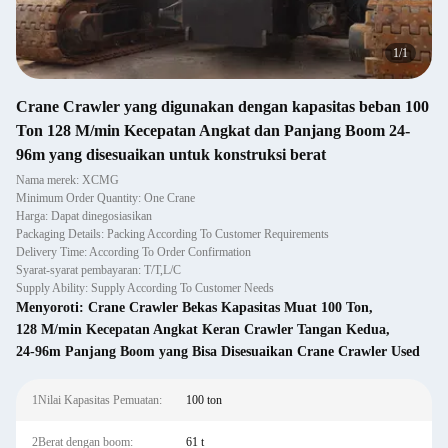
1
/
1
Crane Crawler yang digunakan dengan kapasitas beban 100
Ton 128 M/min Kecepatan Angkat dan Panjang Boom 24-
96m yang disesuaikan untuk konstruksi berat
Nama merek: XCMG
Minimum Order Quantity: One Crane
Harga: Dapat dinegosiasikan
Packaging Details: Packing According To Customer Requirements
Delivery Time: According To Order Confirmation
Syarat-syarat pembayaran: T/T,L/C
Supply Ability: Supply According To Customer Needs
Menyoroti:
Crane Crawler Bekas Kapasitas Muat 100 Ton
,
128 M/min Kecepatan Angkat Keran Crawler Tangan Kedua
,
24-96m Panjang Boom yang Bisa Disesuaikan Crane Crawler Used
1Nilai Kapasitas Pemuatan:
100 ton
2Berat dengan boom:
61 t