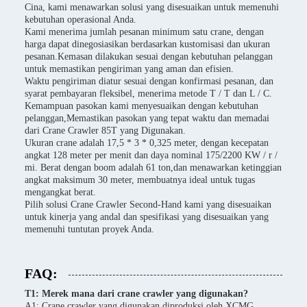
Cina, kami menawarkan solusi yang disesuaikan untuk memenuhi
kebutuhan operasional Anda.
Kami menerima jumlah pesanan minimum satu crane, dengan
harga dapat dinegosiasikan berdasarkan kustomisasi dan ukuran
pesanan.Kemasan dilakukan sesuai dengan kebutuhan pelanggan
untuk memastikan pengiriman yang aman dan efisien.
Waktu pengiriman diatur sesuai dengan konfirmasi pesanan, dan
syarat pembayaran fleksibel, menerima metode T / T dan L / C.
Kemampuan pasokan kami menyesuaikan dengan kebutuhan
pelanggan,Memastikan pasokan yang tepat waktu dan memadai
dari Crane Crawler 85T yang Digunakan.
Ukuran crane adalah 17,5 * 3 * 0,325 meter, dengan kecepatan
angkat 128 meter per menit dan daya nominal 175/2200 KW / r /
mi. Berat dengan boom adalah 61 ton,dan menawarkan ketinggian
angkat maksimum 30 meter, membuatnya ideal untuk tugas
mengangkat berat.
Pilih solusi Crane Crawler Second-Hand kami yang disesuaikan
untuk kinerja yang andal dan spesifikasi yang disesuaikan yang
memenuhi tuntutan proyek Anda.
FAQ:
T1: Merek mana dari crane crawler yang digunakan?
A1: Crane crawler yang digunakan diproduksi oleh XCMG,