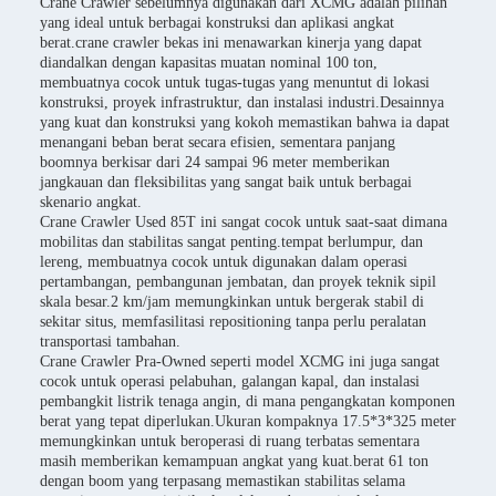
Crane Crawler sebelumnya digunakan dari XCMG adalah pilihan
yang ideal untuk berbagai konstruksi dan aplikasi angkat
berat.crane crawler bekas ini menawarkan kinerja yang dapat
diandalkan dengan kapasitas muatan nominal 100 ton,
membuatnya cocok untuk tugas-tugas yang menuntut di lokasi
konstruksi, proyek infrastruktur, dan instalasi industri.Desainnya
yang kuat dan konstruksi yang kokoh memastikan bahwa ia dapat
menangani beban berat secara efisien, sementara panjang
boomnya berkisar dari 24 sampai 96 meter memberikan
jangkauan dan fleksibilitas yang sangat baik untuk berbagai
skenario angkat.
Crane Crawler Used 85T ini sangat cocok untuk saat-saat dimana
mobilitas dan stabilitas sangat penting.tempat berlumpur, dan
lereng, membuatnya cocok untuk digunakan dalam operasi
pertambangan, pembangunan jembatan, dan proyek teknik sipil
skala besar.2 km/jam memungkinkan untuk bergerak stabil di
sekitar situs, memfasilitasi repositioning tanpa perlu peralatan
transportasi tambahan.
Crane Crawler Pra-Owned seperti model XCMG ini juga sangat
cocok untuk operasi pelabuhan, galangan kapal, dan instalasi
pembangkit listrik tenaga angin, di mana pengangkatan komponen
berat yang tepat diperlukan.Ukuran kompaknya 17.5*3*325 meter
memungkinkan untuk beroperasi di ruang terbatas sementara
masih memberikan kemampuan angkat yang kuat.berat 61 ton
dengan boom yang terpasang memastikan stabilitas selama