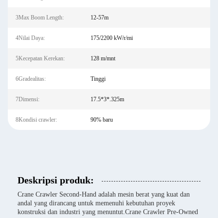
3Max Boom Length:
12-57m
4Nilai Daya:
175/2200 kW/r/mi
5Kecepatan Kerekan:
128 m/mnt
6Gradealitas:
Tinggi
7Dimensi:
17.5*3*.325m
8Kondisi crawler:
90% baru
Deskripsi produk:
Crane Crawler Second-Hand adalah mesin berat yang kuat dan
andal yang dirancang untuk memenuhi kebutuhan proyek
konstruksi dan industri yang menuntut.Crane Crawler Pre-Owned