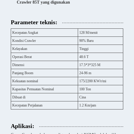
Crawler 85T yang digunakan
Parameter teknis:
Kecepatan Angkat
128 M/menit
Kondisi Crawler
90% Baru
Kelayakan
Tinggi
Operasi Berat
48.6 T
Dimensi
17.5*3*325 M
Panjang Boom
24-96 m
Kekuatan nominal
175/2200 KW/r/mi
Kapasitas Pemuatan Nominal
100 Ton
Dibuat di
Cina
Kecepatan Perjalanan
1.2 Km/jam
Aplikasi: