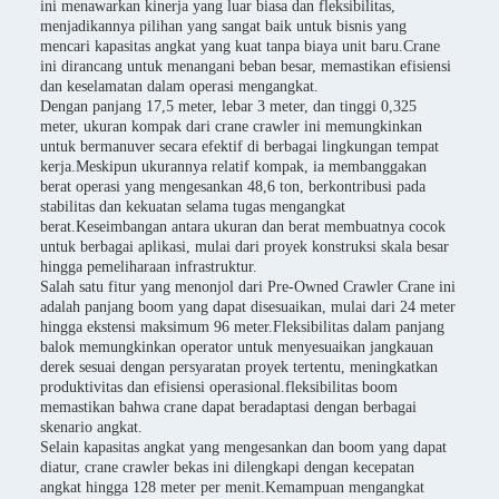
ini menawarkan kinerja yang luar biasa dan fleksibilitas,
menjadikannya pilihan yang sangat baik untuk bisnis yang
mencari kapasitas angkat yang kuat tanpa biaya unit baru.Crane
ini dirancang untuk menangani beban besar, memastikan efisiensi
dan keselamatan dalam operasi mengangkat.
Dengan panjang 17,5 meter, lebar 3 meter, dan tinggi 0,325
meter, ukuran kompak dari crane crawler ini memungkinkan
untuk bermanuver secara efektif di berbagai lingkungan tempat
kerja.Meskipun ukurannya relatif kompak, ia membanggakan
berat operasi yang mengesankan 48,6 ton, berkontribusi pada
stabilitas dan kekuatan selama tugas mengangkat
berat.Keseimbangan antara ukuran dan berat membuatnya cocok
untuk berbagai aplikasi, mulai dari proyek konstruksi skala besar
hingga pemeliharaan infrastruktur.
Salah satu fitur yang menonjol dari Pre-Owned Crawler Crane ini
adalah panjang boom yang dapat disesuaikan, mulai dari 24 meter
hingga ekstensi maksimum 96 meter.Fleksibilitas dalam panjang
balok memungkinkan operator untuk menyesuaikan jangkauan
derek sesuai dengan persyaratan proyek tertentu, meningkatkan
produktivitas dan efisiensi operasional.fleksibilitas boom
memastikan bahwa crane dapat beradaptasi dengan berbagai
skenario angkat.
Selain kapasitas angkat yang mengesankan dan boom yang dapat
diatur, crane crawler bekas ini dilengkapi dengan kecepatan
angkat hingga 128 meter per menit.Kemampuan mengangkat