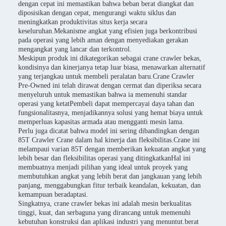
dengan cepat ini memastikan bahwa beban berat diangkat dan
diposisikan dengan cepat, mengurangi waktu siklus dan
meningkatkan produktivitas situs kerja secara
keseluruhan.Mekanisme angkat yang efisien juga berkontribusi
pada operasi yang lebih aman dengan menyediakan gerakan
mengangkat yang lancar dan terkontrol.
Meskipun produk ini dikategorikan sebagai crane crawler bekas,
kondisinya dan kinerjanya tetap luar biasa, menawarkan alternatif
yang terjangkau untuk membeli peralatan baru.Crane Crawler
Pre-Owned ini telah dirawat dengan cermat dan diperiksa secara
menyeluruh untuk memastikan bahwa ia memenuhi standar
operasi yang ketatPembeli dapat mempercayai daya tahan dan
fungsionalitasnya, menjadikannya solusi yang hemat biaya untuk
memperluas kapasitas armada atau mengganti mesin lama.
Perlu juga dicatat bahwa model ini sering dibandingkan dengan
85T Crawler Crane dalam hal kinerja dan fleksibilitas.Crane ini
melampaui varian 85T dengan memberikan kekuatan angkat yang
lebih besar dan fleksibilitas operasi yang ditingkatkanHal ini
membuatnya menjadi pilihan yang ideal untuk proyek yang
membutuhkan angkat yang lebih berat dan jangkauan yang lebih
panjang, menggabungkan fitur terbaik keandalan, kekuatan, dan
kemampuan beradaptasi.
Singkatnya, crane crawler bekas ini adalah mesin berkualitas
tinggi, kuat, dan serbaguna yang dirancang untuk memenuhi
kebutuhan konstruksi dan aplikasi industri yang menuntut.berat