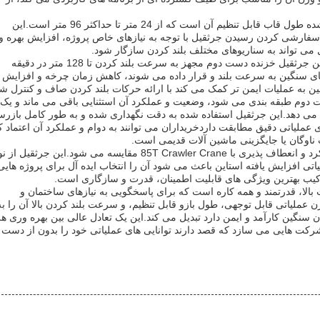
یکی از ویژگی های برجسته این جرثقیل خزنده استفاده شده طول قاب قابل تنظیم آن است که از 24 متر تا حداکثر 96 متر است.این
ه سفارشی کردن رسیدن جرثقیل با توجه به نیازهای خاص پروژه، افزایش بهره 
 می تواند به سناریوهای مختلف بلند کردن سازگار شود.
علاوه بر ظرفیت بلند کردن چشمگیر و بوم قابل تنظیم، این جرثقیل خزنده دست دوم مجهز به سرعت بلند کردن تا 128 متر در دقیقه
های سنگین به سرعت بلند و قرار داده می شوند، کاهش زمان چرخه و افزایش
ین به عملیات ایمن تر کمک می کند با ارائه حرکات بلند کردن صاف و کنترل شد
 دوم طبقه بندی می شود، وضعیت و عملکرد آن استثنایی باقی می ماند و یک
 می دهد.این جرثقیل استفاده شده به دقت نگهداری شده و به طور کامل بازر
عملیاتی دقیق مطابقت داردخریداران می توانند به دوام و عملکرد آن اعتماد کن
اوگان یا جایگزینی ماشین آلات قدیمی است.
همچنین لازم به ذکر است که این مدل اغلب از نظر عملکرد و انعطاف پذیری با 85T Crawler Crane مقایسه می شود.این جرثقیل 
ملیاتی افزایش یافته استاین باعث می شود آن را انتخاب ایده آل برای پروژه هایی
ترکیب بهترین ویژگی های قابلیت اطمینان، قدرت و سازگاری است.
الا، قدرتمند و همه کاره است که برای پاسخگویی به نیازهای ساختمان و
ملیاتی قابل توجهی، طول بازو قابل تنظیم، و سرعت بلند کردن بالا آن را به
ن سنگین کارآمد و ایمن دارد تبدیل می کند.این یک تعادل عالی بین بهره وری هز
شرکت هایی می سازد که قصد دارند توانایی های عملیاتی خود را بدون از دست