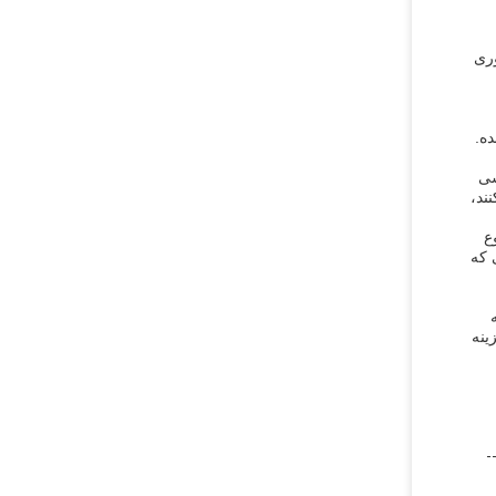
وری
ه.
سی
ند،
از نوع
 که
ینه