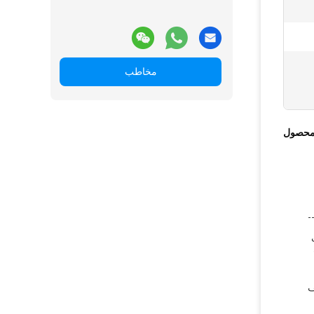
مخاطب
محصول
لف