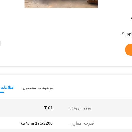
Supp
توضیحات محصول
اطلاعات 
وزن با رونق:
61 T
قدرت امتیازی:
175/2200 kw/r/mi