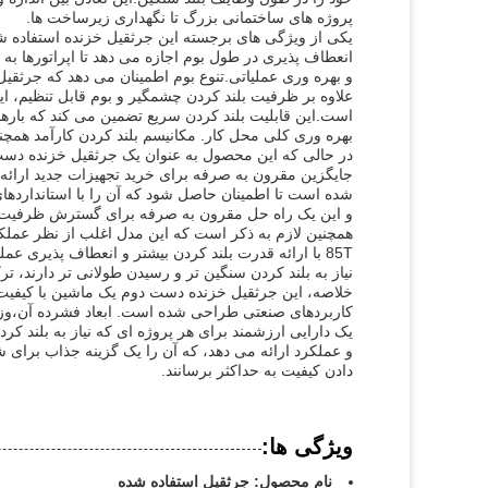
پروژه های ساختمانی بزرگ تا نگهداری زیرساخت ها.
انعطاف پذیری در طول بوم اجازه می دهد تا اپراتورها ب
و بهره وری عملیاتی.تنوع بوم اطمینان می دهد که جرثقیل
است.این قابلیت بلند کردن سریع تضمین می کند که بار
بهره وری کلی محل کار. مکانیسم بلند کردن کارآمد همچن
در حالی که این محصول به عنوان یک جرثقیل خزنده دست
جایگزین مقرون به صرفه برای خرید تجهیزات جدید ارائه
شده است تا اطمینان حاصل شود که آن را با استانداردهای 
و این یک راه حل مقرون به صرفه برای گسترش ظرفیت ن
85T با ارائه قدرت بلند کردن بیشتر و انعطاف پذیری ع
نیاز به بلند کردن سنگین تر و رسیدن طولانی تر دارند، 
خلاصه، این جرثقیل خزنده دست دوم یک ماشین با کیفیت ب
کاربردهای صنعتی طراحی شده است. ابعاد فشرده آن،وزن ع
یک دارایی ارزشمند برای هر پروژه ای که نیاز به بلند کرد
و عملکرد ارائه می دهد، که آن را یک گزینه جذاب برای 
دادن کیفیت به حداکثر برسانند.
ویژگی ها:
نام محصول: جرثقیل استفاده شده