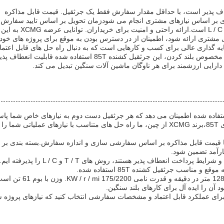
طاف پذیر است، با حداقل مقدار سفارش فقط یک جرثقیل. قیمت قابل مذاکره
دی بر اساس نیازهای مشتری انجام می شودزمان تحویل بر اساس تایید سفارش
برنامه ریزی شده است و شرایط پرداخت شامل T / T و L / C است.ارائه راحتی و امنیت برای خریداران. توانایی عرضه XCMG به این
 مشتری ارائه شود، اطمینان از در دسترس بودن به موقع برای پروژه های خود 
قیل خزنده استفاده شده XCMG یک سرمایه گذاری عالی برای کسب و کارهایی است که به دنبال راه حل های قابل اعتم
مقرون به صرفه برای بلند کردن سنگین هستند.یا وظایف مخصوص بلند کردن، این جرثقیل کشنده 85T استفاده شده قابلیت 
ک دارایی ارزشمند برای هر ناوگان ماشین آلات سنگین تبدیل می کند.
ده شده اطمینان می دهد که هر جرثقیل دست دوم به نیازهای خاص شما پاس
می دهد. به عنوان یک تامین کننده قابل اعتماد جرثقیل های 85T،برند XCMG از چین، ما راه حل های متناسب با نیازهای عملیاتی شما را
ا قیمت قابل مذاکره بر اساس سفارشی سازی و اندازه سفارش.بسته بندی بر
ارآمد تضمین شود.
زمان تحویل با توجه به تایید سفارش ترتیب داده می شود و شرایط پرداخت انعطاف پذیر هستند، روش های T / T و L / C را پذیرفته ایم
ناسب جرثقیل کشنده 85T استفاده شده.
ابعاد جرثقیل 17.5 * 3 * 0.325 متر است، با سرعت بلند 128 متر در دقیقه و قدرت نامی 5/2200
ای عملکرد قابل اعتماد و مشخصات سفارشی انتخاب کنید که نیازهای پروژه 