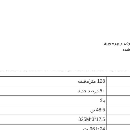
128 متر/دقیقه
۹۰ درصد جدید
بالا
48.6 تن
17.5*3*325M
24 تا 96 متر