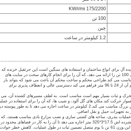
175/2200 KW/r/mi
100 تن
چین
1.2 کیلومتر در ساعت
 استفاده شده از XCMG یک انتخاب ایده آل برای انواع ساختمان و استفاده های سنگین است.این جرثقیل خزنده که ق
در اختیار شما بود عملکرد قابل اعتماد با ظرفیت بارگذاری 100 تن را ارائه می دهد، که آن را برای انجام کارهای سخت در سایت های
ناسب می کند.طراحی محکم و ساخت محکم آن باعث می شود که بتواند بار
سنگین را به طور موثری تحمل کند، در حالی که طول بوم آن از 24 تا 96 متر فراهم می کند دسترسی عالی و انعطاف پذیری برای
برای مواقعی که تحرک و ثبات بسیار مهم است مناسب است. به لطف مسیرهای کشنده آن، می
اهموار حرکت کند.مکان های گل آلود، و شیب ها، که آن را برای استفاده در عملی
معدن، ساخت پل و پروژه های مهندسی عمران در مقیاس بزرگ مناسب می کند.2 کیلومتر در ساعت اجازه می دهد تا به طور پیوسته د
 به تجهیزات حمل و نقل اضافی.
ش ساخته مانند این مدل XCMG نیز برای عملیات بندری، ساحه های کشتی سازی و نصب مزارع بادی مناسب هستند، که
آن بلند کردن دقیق قطعات سنگین مورد نیاز است.ابعاد فشرده اش 17.5*3*325 متر اجازه می دهد تا آن را به کار در فضاهای محدود در
حالی که هنوز هم ارائه قابلیت های بلند قدرتمند. علاوه بر این،وزن 61 تن با بوم متصل تضمین ثبات در طول عملیات، کاهش خطر حوا