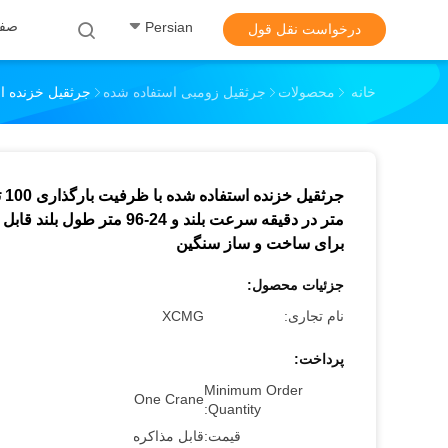
صفح
Persian
درخواست نقل قول
خانه
محصولات
جرثقیل زومبی استفاده شده
جرثقیل خزنده استفاده شده با ظرفیت بارگذاری 
متر در دقیقه سرعت بلند و 24-96 متر طول بلن
برای ساخت و ساز سنگین
جزئیات محصول:
نام تجاری:
XCMG
پرداخت:
Minimum Order
One Crane
Quantity:
قیمت:
قابل مذاکره