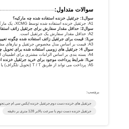
سوالات متداول:
سوال1: جرثقیل خزنده استفاده شده چه مارکیه؟
A1: جرثقیل خزنده استفاده شده توسط XCMG، یک مارک معتبر از چین ساخته شده است.
سوال2: حداقل مقدار سفارش برای جرثقیل زائف استفاده شده چیست؟
A2: حداقل مقدار سفارش یک جرثقیل است.
س3: قیمت برای جرثقیل زائف استفاده شده چگونه تعیین می شود؟
A3: قیمت بر اساس مدل مخصوص جرثقیل و نیازهای مشتری قابل مذاکره است.
سوال 4: جرثقیل های زومبی استفاده شده برای تحویل چگونه بسته بندی می شوند؟
A4: بسته بندی بر اساس الزامات مشتری برای اطمینان از حمل و نقل ایمن انجام می شود.
س5: شرایط پرداخت موجود برای خرید جرثقیل خزنده استفاده شده چیست؟
A5: پرداخت می تواند از طریق T / T (تحويل تلگراف) یا L / C (خط اعتباری) انجام شود.
برچسب:
جرثقیل های خزنده دست دوم,جرثقیل خزنده ایکس سی ام جی,تجهی
جرثقیل خزنده دست دوم با سرعت بالابر 128 متری بر دقیقه