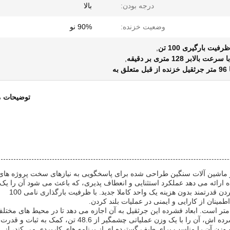
درجه بودن:
بالا
وضعیت خزنده:
90% نو
یت بارگیری 100 تن
,
بر 128 متری بر دقیقه
,
توضیحات 
 ماشین آلات سنگین طراحی شده برای پاسخگویی به نیازهای سخت پروژه های
ارائه می دهد عملکرد استثنایی و انعطاف پذیری، که باعث می شود آن را یک
انتخاب عالی برای کسب و کار به دنبال قابلیت های بلند کردن قدرتمند بدون هزینه یک واحد کاملا جدید. با ظرفیت بارگذاری نامی 100
ینان از کارایی و ایمنی در عملیات بلند کردن.
ول این جرثقیل 17.5 متر، عرض 3 متر و ارتفاع 0.325 متر است. ابعاد فشرده این جرثقیل به آن اجازه می دهد تا در محیط های مخت
محل کار به طور موثر حرکت کند.با وجود اندازه نسبتا فشرده اش، آن را با یک وزن عملیاتی چشمگیر از 48.6 تن، کمک به ثبات و قدرت
و وزن آن را مناسب برای طیف گسترده ای از برنامه های کاربردی می کند، از