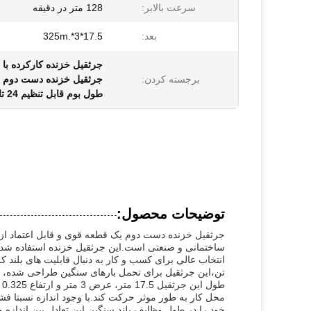
سرعت بالابر:
128 متر در دقیقه
بعد:
17.5*3*.325m
جرثقیل خزنده کارکرده با ظرف
برجسته کردن:
جرثقیل خزنده دست دوم با سرعت بالا
طول بوم قابل تنظیم 24 تا 96 متر جرثقیل خزنده از قبل متعلق به
توضیحات محصول:
جرثقیل خزنده دست دوم یک قطعه قوی و قابل اعتماد از
ساختمانی و صنعتی است.این جرثقیل خزنده استفاده شده 
تن،این جرثقیل برای تحمل بارهای سنگین طراحی شده، اطم
ط
خود را در طول وظایف بلند سنگین.این تعادل بین اندازه 