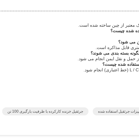
زات جرثقیل استفاده شده
جرثقیل خزنده کارکرده با ظرفیت بارگیری 100 تن