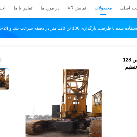
ه اصلی
محصولات
نمایش VR
در مورد ما
تماس با ما
اخبا
100 تن 128 متر در دقیقه سرعت بلند و 24-96 متر طول بلند قابل تنظیم برای ساخت و ساز سنگین
جرثقیل خزنده استفاده شده با ظرفیت بارگذاری 100 تن 128
د قابل تنظیم