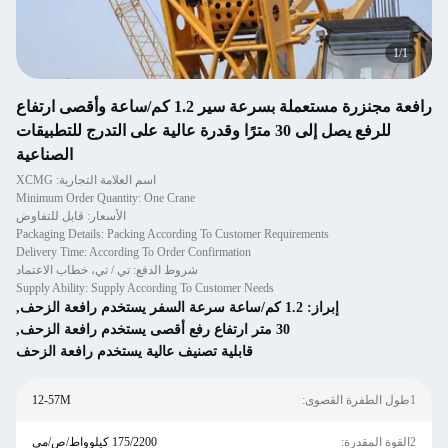
1
/
1
رافعة مجنزرة مستعملة بسرعة سير 1.2 كم/ساعة وأقصى ارتفاع
للرفع يصل إلى 30 مترًا وقدرة عالية على التدرج للتطبيقات
الصناعية
اسم العلامة التجارية: XCMG
Minimum Order Quantity: One Crane
الأسعار: قابل للتفاوض
Packaging Details: Packing According To Customer Requirements
Delivery Time: According To Order Confirmation
شروط الدفع: تي / تي، خطاب الاعتماد
Supply Ability: Supply According To Customer Needs
إبراز:
1.2 كم/ساعة سرعة السفر يستخدم رافعة الزحف
,
30 متر ارتفاع رفع أقصى يستخدم رافعة الزحف
,
قابلية تصنيف عالية يستخدم رافعة الزحف
1طول الطفرة القصوى:
12-57M
2القوة المقدرة:
175/2200 كيلوواط/ص/مي