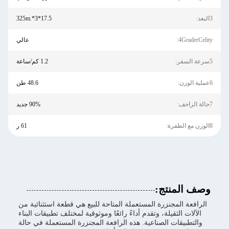
3البعد:
17.5*3*.325m
4GraderCelity:
عالي
5سرعة السفر:
1.2 كم/ساعة
6عملية الوزن:
48.6 طن
7حالة الزاحف:
90% جديد
8الوزن مع الطفرة:
61 ر
وصف المنتج:
الرافعة المجنزرة المستعملة المتاحة للبيع هي قطعة استثنائية من
الآلات الثقيلة، وتقدم أداءً رائعًا وموثوقية لمختلف تطبيقات البناء
والتطبيقات الصناعية. هذه الرافعة المجنزرة المستعملة في حالة