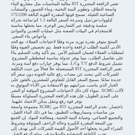
تعتبر الرافعة المجنزرة 85T مثالية للمناسبات مثل مشاريع البناء
واسعة النطاق، وتطوير البنية التحتية، وبناء الجسور، والمنشآت
الصناعية الثقيلة. تسمح قوتها المقدرة القوية البالغة 175/2200
كيلووات/ص/ميل وسرعة السفر البالغة 1.2 كم/ساعة بحركة
سلسة ودقيقة عبر التضاريس الوعرة، مما يجعلها مناسبة
للاستخدام في البيئات الصعبة مثل عمليات التعدين والموانئ
وأحواض بناء السفن.
المنتج متوفر بقدرة توريد مرنة وفقًا لاحتياجات العملاء، مع الحد
الأدنى لكمية الطلب لرافعة واحدة فقط. يتم تخصيص العبوة وفقًا
لمتطلبات العملاء لضمان التسليم الآمن. يتم تأكيد وقت التسليم بناءً
على تفاصيل الطلب، مما يوفر جدولة مناسبة لمخططي المشروع.
تشمل شروط الدفع T/T وL/C، مما يوفر خيارات دفع آمنة ومرنة.
تعتبر الرافعة المجنزرة 85T المستعملة حلاً فعالاً من حيث التكلفة
للشركات التي تبحث عن معدات رفع عالية الجودة دون سعر آلة
جديدة تمامًا. يسمح السعر القابل للتفاوض للمشترين بالعثور على
الخيار الذي يناسب ميزانيتهم ​​مع الاستفادة من الأداء الموثوق به
لآلات XCMG. سواء كان ذلك لاحتياجات المشروع المؤقتة أو النشر
على المدى الطويل، فإن هذه الرافعة المجنزرة المملوكة مسبقًا
توفر قوة رفع وتنقل يمكن الاعتماد عليهما.
باختصار، تخدم الرافعة المجنزرة 85T من XCMG مجموعة واسعة
من مناسبات وسيناريوهات التطبيق، بما في ذلك البناء الثقيل،
والتجميع الصناعي، وصيانة البنية التحتية، ومعالجة المواد. إن الجمع
بين السعة المقدرة الكبيرة وحالة الزاحف الموثوقة وشروط
الشراء المرنة يجعلها أحد الأصول القيمة للشركات التي تهدف إلى
تعزيز الكفاءة التشغيلية والسلامة في مهام الرفع الثقيل.