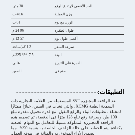
الحد الأقصى لارتفاع الرفع
30 مترا
وزن العملية
48.6 ت
الوزن مع بوم
61 ت
طول الطفرة
24-96 م
أقصى طول بوم
12-57 م
سرعة السفر
1.2 كم/ساعة
البعد
17.5*3*.325 م
القدرة على التدرج
عالي
صنع في
الصين
التطبيقات:
تعد الرافعة المجنزرة 85T المستعملة من العلامة التجارية ذات
السمعة الطيبة XCMG، والتي نشأت في الصين، خيارًا ممتازًا
لمختلف تطبيقات البناء والرفع الثقيل. مع قدرة تحميل مقدرة تبلغ
100 طن وسرعة رفع تبلغ 128 مترًا في الدقيقة، تم تصميم هذه
الرافعة المجنزرة المملوكة مسبقًا للتعامل مع المهام الصعبة
بكفاءة. يتم الحفاظ على حالة الزاحف الخاصة به بنسبة 90%، مما
يضمن الأداء الموثوق به والمتانة في موقع العمل.