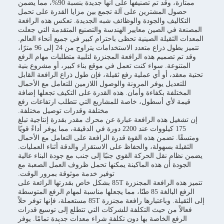
ممتازة، وقد تم تصنيفها على أنها جديدة بنسبة 90%، مما يضمن
حصول المشترين على آلة تجمع بين مزايا القدرة على تحمل
التكاليف والجودة والوظائف شبه الجديدة. تعكس هذه الرافعة
المصنعة في الصين معايير الهندسة والتصنيع المتقدمة التي جعلت
المعدات الثقيلة الصينية تحظى باحترام كبير في جميع أنحاء العالم.
تتميز بطول ذراع متعدد الاستخدامات يتراوح من 24 إلى 96 مترًا،
وقد تم تصميم هذه الرافعة المجنزرة لتلبية متطلبات مهام الرفع
المتنوعة. سواء كنت تعمل في موقع بناء كبير، أو مشروع بنية
تحتية معقد، أو أي عملية رفع ثقيلة، فإن طول ذراع الرافعة القابل
للتعديل يوفر المرونة والوصول اللازمين للتعامل مع الأحمال
المختلفة بكفاءة وأمان. هذه القدرة على التكيف تجعلها إضافة
قيمة لأي أسطول، خاصة للمشاريع التي تتطلب ارتفاعات رفع
مختلفة وقدرات توصيل مختلفة.
إن تشغيل هذه الرافعة عبارة عن محرك مقدر بقدرة إنتاجية تبلغ
175 كيلووات عند 2200 دورة في الدقيقة، مما يوفر أداءً قويًا
ومتسقًا. تضمن هذه القوة قدرة الرافعة على التعامل مع الأحمال
الثقيلة بسهولة، والحفاظ على الاستقرار والدقة أثناء العمليات.
يضمن نظام نقل الحركة القوي جنبًا إلى جنب مع جودة البناء عالية
الجودة أن هذه الماكينة يمكنها تحمل ظروف العمل الصعبة مع
توفير خدمة موثوقة بمرور الوقت.
تتميز هذه الرافعة المجنزرة 85T بشكل خاص بقدرتها الرائعة على
الرفع البالغة 85 طنًا، مما يجعلها مناسبة لمهام الرفع المتوسطة
إلى الثقيلة. وباعتبارها رافعة مجنزرة 85T مستعملة، فإنها توفر حلاً
فعالاً من حيث التكلفة للشركات التي تتطلع إلى توسيع قدرات
الرفع الخاصة بها دون تكلفة شراء معدات جديدة تمامًا. يوفر