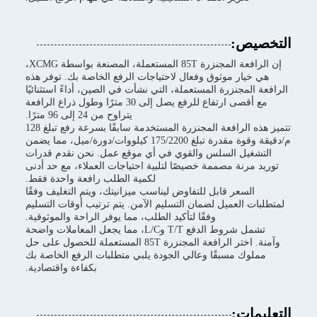
التخصيص:
إن الرافعة المجنزرة 85T المستعملة، المصنعة بواسطة XCMG،
هي خيار موثوق وفعال لاحتياجات الرفع الخاصة بك. توفر هذه
الرافعة المجنزرة المستعملة، التي نشأت في الصين، أداءً استثنائيًا
مع أقصى ارتفاع للرفع يصل إلى 30 مترًا وطول ذراع الرافعة
يتراوح من 24 إلى 96 مترًا.
تتميز هذه الرافعة المجنزرة المستخدمة سابقًا بسرعة رفع تبلغ 128
م/دقيقة وقوة مقدرة تبلغ 175/2200 كيلووات/دورة/ميل، مما يضمن
التشغيل السلس والقوي في أي موقع عمل. نحن نقدم قدرات
توريد مرنة مصممة خصيصًا لتلبية احتياجات العملاء، مع حد أدنى
لكمية الطلب رافعة واحدة فقط.
السعر قابل للتفاوض ليناسب ميزانيتك، ويتم التغليف وفقًا
لمتطلبات العميل لضمان التسليم الآمن. يتم ترتيب أوقات التسليم
وفقًا لتأكيد الطلب، مما يوفر الراحة والموثوقية.
تشمل شروط الدفع T/T وL/C، مما يجعل المعاملات واضحة
وآمنة. اختر الرافعة المجنزرة 85T المستعملة للحصول على حل
مملوك مسبقًا وعالي الجودة يلبي متطلبات الرفع الخاصة بك
بكفاءة واقتصادية.
التعليمات: