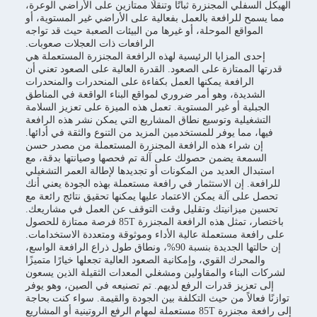
الهيكل السفلي المجنزرة ثباتًا وتنقلًا ممتازين على الأراضي الوعرة،
مما يسمح للرافعة بالعمل بفعالية على الأراضي غير المستوية، أو
المواقع الموحلة، أو غيرها من البيئات الصعبة حيث قد تواجه
الرافعات ذات العجلات صعوبات.
إحدى المزايا الرئيسية لهذه الرافعة المجنزرة المستعملة هي
قدرتها الممتازة على الصعود. القدرة العالية على الصعود تعني أن
الرافعة يمكنها العمل بكفاءة على المنحدرات والمنحدرات
الشديدة، وهو أمر ضروري لمواقع البناء الواقعة في المناطق
الجبلية أو غير المستوية. تعمل هذه الميزة على تعزيز السلامة
التشغيلية وتوسيع نطاق المشاريع التي يمكن نشر هذه الرافعة
فيها، مما يوفر للمستخدمين المزيد من التنوع والثقة في أدائها.
إن شراء هذه الرافعة المجنزرة المستعملة من مصدر حسن
السمعة يضمن حصولك على آلة تم فحصها وصيانتها بدقة، مع
استبدال العديد من المكونات أو تجديدها لإطالة العمر التشغيلي
للرافعة. إن الاستثمار في رافعة مستعملة بهذه الجودة يعني أنك
تحصل على آلة يمكن الاعتماد عليها يمكنها تحقيق نتائج رائعة مع
تحسين ميزانيتك وتقليل وقت التوقف عن العمل في مشاريعك.
باختصار، تمثل هذه الرافعة المجنزرة 85T فرصة ممتازة للحصول
على رافعة مستعملة عالية الأداء وموثوقة ومتعددة الاستخدامات.
إن حالتها الجديدة بنسبة 90%، ونطاق طول ذراع الرافعة الواسع،
والمحرك القوي، وإمكانية الصعود العالية تجعلها خيارًا متميزًا
لشركات البناء والمقاولين ومشغلي المعدات الثقيلة الذين يسعون
إلى تعزيز قدرات الرفع لديهم. تم تصنيعه في الصين، وهو يوفر
توازنًا فعالاً من حيث التكلفة بين الجودة والقيمة. سواء كنت بحاجة
إلى رافعة مجنزرة 85T مستعملة لمهام الرفع الروتينية أو المشاريع