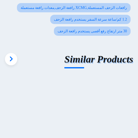
رافعات الزحف المستعملة,XCMG رافعة الزحف,معدات رافعة مستعملة
1.2 كم/ساعة سرعة السفر يستخدم رافعة الزحف
30 متر ارتفاع رفع أقصى يستخدم رافعة الزحف
Similar Products