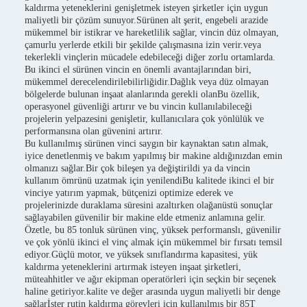
kaldırma yeteneklerini genişletmek isteyen şirketler için uygun
maliyetli bir çözüm sunuyor.Sürünen alt şerit, engebeli arazide
mükemmel bir istikrar ve hareketlilik sağlar, vincin düz olmayan,
çamurlu yerlerde etkili bir şekilde çalışmasına izin verir.veya
tekerlekli vinçlerin mücadele edebileceği diğer zorlu ortamlarda.
Bu ikinci el sürünen vincin en önemli avantajlarından biri,
mükemmel derecelendirilebilirliğidir.Dağlık veya düz olmayan
bölgelerde bulunan inşaat alanlarında gerekli olanBu özellik,
operasyonel güvenliği artırır ve bu vincin kullanılabileceği
projelerin yelpazesini genişletir, kullanıcılara çok yönlülük ve
performansına olan güvenini artırır.
Bu kullanılmış sürünen vinci saygın bir kaynaktan satın almak,
iyice denetlenmiş ve bakım yapılmış bir makine aldığınızdan emin
olmanızı sağlar.Bir çok bileşen ya değiştirildi ya da vincin
kullanım ömrünü uzatmak için yenilendiBu kalitede ikinci el bir
vinciye yatırım yapmak, bütçenizi optimize ederek ve
projelerinizde duraklama süresini azaltırken olağanüstü sonuçlar
sağlayabilen güvenilir bir makine elde etmeniz anlamına gelir.
Özetle, bu 85 tonluk sürünen vinç, yüksek performanslı, güvenilir
ve çok yönlü ikinci el vinç almak için mükemmel bir fırsatı temsil
ediyor.Güçlü motor, ve yüksek sınıflandırma kapasitesi, yük
kaldırma yeteneklerini artırmak isteyen inşaat şirketleri,
müteahhitler ve ağır ekipman operatörleri için seçkin bir seçenek
haline getiriyor.kalite ve değer arasında uygun maliyetli bir denge
sağlarİster rutin kaldırma görevleri için kullanılmış bir 85T