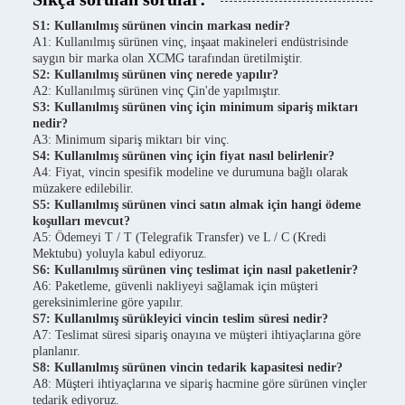
S1: Kullanılmış sürünen vincin markası nedir?
A1: Kullanılmış sürünen vinç, inşaat makineleri endüstrisinde
saygın bir marka olan XCMG tarafından üretilmiştir.
S2: Kullanılmış sürünen vinç nerede yapılır?
A2: Kullanılmış sürünen vinç Çin'de yapılmıştır.
S3: Kullanılmış sürünen vinç için minimum sipariş miktarı
nedir?
A3: Minimum sipariş miktarı bir vinç.
S4: Kullanılmış sürünen vinç için fiyat nasıl belirlenir?
A4: Fiyat, vincin spesifik modeline ve durumuna bağlı olarak
müzakere edilebilir.
S5: Kullanılmış sürünen vinci satın almak için hangi ödeme
koşulları mevcut?
A5: Ödemeyi T / T (Telegrafik Transfer) ve L / C (Kredi
Mektubu) yoluyla kabul ediyoruz.
S6: Kullanılmış sürünen vinç teslimat için nasıl paketlenir?
A6: Paketleme, güvenli nakliyeyi sağlamak için müşteri
gereksinimlerine göre yapılır.
S7: Kullanılmış sürükleyici vincin teslim süresi nedir?
A7: Teslimat süresi sipariş onayına ve müşteri ihtiyaçlarına göre
planlanır.
S8: Kullanılmış sürünen vincin tedarik kapasitesi nedir?
A8: Müşteri ihtiyaçlarına ve sipariş hacmine göre sürünen vinçler
tedarik ediyoruz.