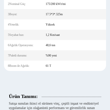
2Nominal Güç:
175/200 kW/r/mi
3Boyut:
17.5*3*.325m
4Yeterlik:
Yüksek
5Seyahat hızı:
1,2 Km/saat
6Ağırlık Operasyonu:
48,6 ton
7Paletli durumu:
%90 yeni
8Boom ile Ağırlık:
61 T
Ürün Tanımı:
Satışa sunulan ikinci el sürünen vinç, çeşitli inşaat ve endüstriyel
uygulamalar için olağanüstü performans ve güvenilirlik sunan