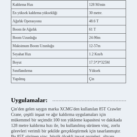
Kaldırma Hızı
128 M/min
En yüksek kaldırma yüksekliği
30 metre.
Ağırlık Operasyonu
48.6 T
Boom ile Ağırlık
61 T
Boom Uzunluğu
24-96m
Maksimum Boom Uzunluğu
12-57m
Seyahat Hızı
1.2 Km/h
Boyut
17.5*3*325M
Sınıflandırma
Yüksek
Yapılmış
Çin
Uygulamalar:
Çin'den gelen saygın marka XCMG'den kullanılan 85T Crawler
Crane, çeşitli inşaat ve ağır kaldırma uygulamaları için
mükemmel bir seçimdir.100 ton yükleme kapasitesi ve dakikada
128 metre kaldırma hızı ile, bu kullanılmış sürünen vinç, zorlu
görevleri verimli bir şekilde gerçekleştirmek için tasarlanmıştır.
Bu 85T sürünen vinç, büyük ölçekli inşaat projeleri, altyapı