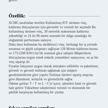
getirir..
Özellik:
XCMG tarafından üretilen Kullanılmış 85T sürünen vinç,
kaldırma ihtiyaçlarınız için güvenilir ve verimli bir seçimdir.Bu
kullanılmış sürünen vinç, 30 metrelik maksimum kaldırma
yüksekliği ve 24 ila 96 metre arasında bir dalga uzunluğu ile
olağanüstü performans sunuyor..
Daha önce kullanılan bu sürükleyici vinç, herhangi bir iş yerinde
sorunsuz ve güçlü çalışmayı sağlayan 128 M/min kaldırma hızına
ve 175/2200 KW/r/mi'lik nominal güce sahiptir.Müşterilerin
ihtiyaçlarına uygun esnek tedarik yetenekleri sunuyoruz, en az bir
vinç siparişi ile.
Fiyatlar bütçenize uygun olarak müzakere edilebilir ve paketleme,
güvenli ve güvenli teslimatı sağlamak için müşteri
gereksinimlerine göre yapılır.Teslimat süreleri sipariş onayına
göre düzenlenir, kolaylık ve güvenilirlik sağlar.
Ödeme şartları T / T ve L / C'yi içerir, işlemleri basit ve güvenli
hale getirir.Yükseltme taleplerinizi verimli ve ekonomik bir
şekilde karşılayan kullanılmış bir çözüm.
Sıkça sorulan sorular: