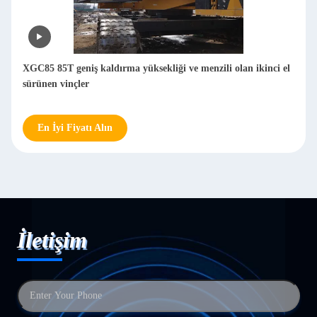
XGC85 85T geniş kaldırma yüksekliği ve menzili olan ikinci el
sürünen vinçler
En İyi Fiyatı Alın
İletişim