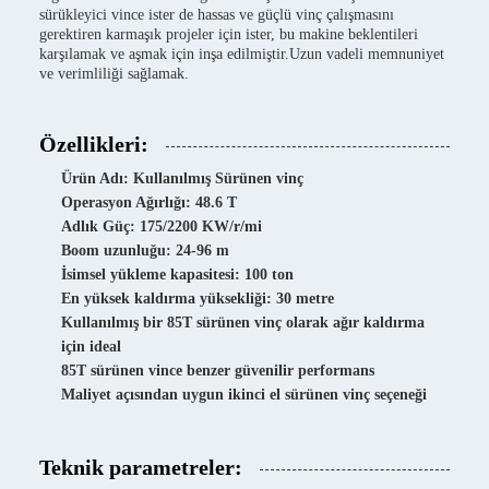
sürükleyici vince ister de hassas ve güçlü vinç çalışmasını
gerektiren karmaşık projeler için ister, bu makine beklentileri
karşılamak ve aşmak için inşa edilmiştir.Uzun vadeli memnuniyet
ve verimliliği sağlamak.
Özellikleri:
Ürün Adı: Kullanılmış Sürünen vinç
Operasyon Ağırlığı: 48.6 T
Adlık Güç: 175/2200 KW/r/mi
Boom uzunluğu: 24-96 m
İsimsel yükleme kapasitesi: 100 ton
En yüksek kaldırma yüksekliği: 30 metre
Kullanılmış bir 85T sürünen vinç olarak ağır kaldırma
için ideal
85T sürünen vince benzer güvenilir performans
Maliyet açısından uygun ikinci el sürünen vinç seçeneği
Teknik parametreler: