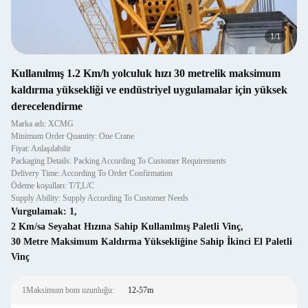
1
/
1
Kullanılmış 1.2 Km/h yolculuk hızı 30 metrelik maksimum
kaldırma yüksekliği ve endüstriyel uygulamalar için yüksek
derecelendirme
Marka adı: XCMG
Minimum Order Quantity: One Crane
Fiyat: Anlaşılabilir
Packaging Details: Packing According To Customer Requirements
Delivery Time: According To Order Confirmation
Ödeme koşulları: T/T,L/C
Supply Ability: Supply According To Customer Needs
Vurgulamak:
1
,
2 Km/sa Seyahat Hızına Sahip Kullanılmış Paletli Vinç
,
30 Metre Maksimum Kaldırma Yüksekliğine Sahip İkinci El Paletli
Vinç
1Maksimum bom uzunluğu:
12-57m