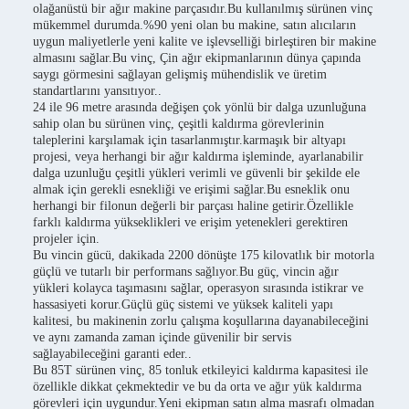
olağanüstü bir ağır makine parçasıdır.Bu kullanılmış sürünen vinç
mükemmel durumda.%90 yeni olan bu makine, satın alıcıların
uygun maliyetlerle yeni kalite ve işlevselliği birleştiren bir makine
almasını sağlar.Bu vinç, Çin ağır ekipmanlarının dünya çapında
saygı görmesini sağlayan gelişmiş mühendislik ve üretim
standartlarını yansıtıyor..
24 ile 96 metre arasında değişen çok yönlü bir dalga uzunluğuna
sahip olan bu sürünen vinç, çeşitli kaldırma görevlerinin
taleplerini karşılamak için tasarlanmıştır.karmaşık bir altyapı
projesi, veya herhangi bir ağır kaldırma işleminde, ayarlanabilir
dalga uzunluğu çeşitli yükleri verimli ve güvenli bir şekilde ele
almak için gerekli esnekliği ve erişimi sağlar.Bu esneklik onu
herhangi bir filonun değerli bir parçası haline getirir.Özellikle
farklı kaldırma yükseklikleri ve erişim yetenekleri gerektiren
projeler için.
Bu vincin gücü, dakikada 2200 dönüşte 175 kilovatlık bir motorla
güçlü ve tutarlı bir performans sağlıyor.Bu güç, vincin ağır
yükleri kolayca taşımasını sağlar, operasyon sırasında istikrar ve
hassasiyeti korur.Güçlü güç sistemi ve yüksek kaliteli yapı
kalitesi, bu makinenin zorlu çalışma koşullarına dayanabileceğini
ve aynı zamanda zaman içinde güvenilir bir servis
sağlayabileceğini garanti eder..
Bu 85T sürünen vinç, 85 tonluk etkileyici kaldırma kapasitesi ile
özellikle dikkat çekmektedir ve bu da orta ve ağır yük kaldırma
görevleri için uygundur.Yeni ekipman satın alma masrafı olmadan