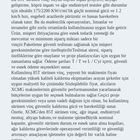
geliştirme, köprü inşaatı ve ağır endüstriyel tesisler gibi durumlar
için idealdir.175/2200 KW/r/mi'lik güçlü nominal gücü ve 1.2
km/h hızı, engebeli arazilerde pürüzsüz ve hassas hareketlere
olanak tanır. Bu da madencilik operasyonları, limanlar ve
tersaneler gibi zorlu ortamlarda kullanılmasına uygun hale getirir.
Ürün, müşteri ihtiyaçlarına göre esnek tedarik yeteneği ile
mevcuttur ve minimum sipariş miktarı sadece bir
vinçtir.Paketleme güvenli teslimatı sağlamak için müşteri
gereksinimlerine göre özelleştirilirTeslimat süresi, sipariş
özelliklerine göre onaylanır ve proje planlayıcıları için uygun bir
zamanlama sağlar. Ödeme şartları T / T ve L / C'yi içerir, güvenli
ve esnek ödeme seçenekleri sunar.
Kullanılmış 85T sürünen vinç, yepyeni bir makinenin fiyatı
olmadan yüksek kaliteli kaldırma ekipmanları arayan şirketler için
uygun maliyetli bir çözümdür.Sözleşilebilir fiyat, alıcıların
XCMG makinelerinin güvenilir performansından yararlanarak
bütçelerine uygun bir seçenek bulmalarını sağlar.Geçici proje
gereksinimleri veya uzun vadeli dağıtım için olsun, bu kullanılmış
sürünen vinç güvenilir kaldırma gücü ve hareketliliği sunar.
Özetle, XCMG'den 85T sürünen vinç, ağır inşaat, endüstriyel
montaj, altyapı bakımı,ve malzeme işlemeBüyük nominal
kapasite, güvenilir sürünen durum,ve esnek satın alma koşulları,
ağır kaldırma görevlerinde operasyonel verimliliği ve güvenliği
artırmayı amaçlayan işletmeler için değerli bir varlık haline