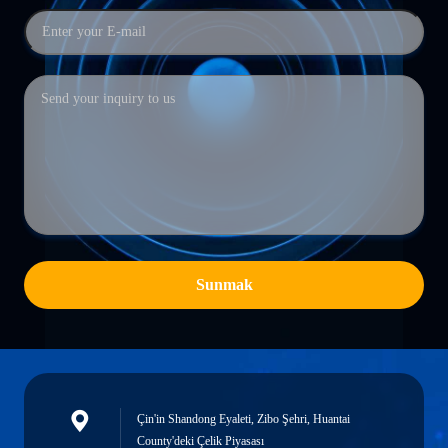
Sunmak
Çin'in Shandong Eyaleti, Zibo Şehri, Huantai
County'deki Çelik Piyasası