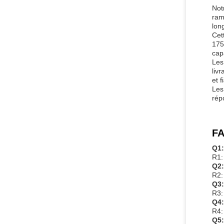
Not
ram
lon
Cet
175
cap
Les
liv
et f
Les
rép
FA
Q1:
R1:
Q2:
R2:
Q3:
R3:
Q4:
R4:
Q5: