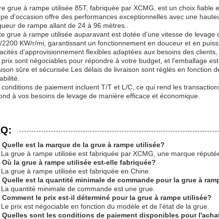
re grue à rampe utilisée 85T, fabriquée par XCMG, est un choix fiable 
pe d'occasion offre des performances exceptionnelles avec une haute
gueur de rampe allant de 24 à 96 mètres..
te grue à rampe utilisée auparavant est dotée d'une vitesse de levage
/2200 KW/r/mi, garantissant un fonctionnement en douceur et en puissa
acités d'approvisionnement flexibles adaptées aux besoins des client
 prix sont négociables pour répondre à votre budget, et l'emballage est 
raison sûre et sécurisée.Les délais de livraison sont réglés en fonctio
iabilité.
 conditions de paiement incluent T/T et L/C, ce qui rend les transaction
ond à vos besoins de levage de manière efficace et économique.
Q:
 Quelle est la marque de la grue à rampe utilisée?
 La grue à rampe utilisée est fabriquée par XCMG, une marque réputée 
 Où la grue à rampe utilisée est-elle fabriquée?
 La grue à rampe utilisée est fabriquée en Chine.
 Quelle est la quantité minimale de commande pour la grue à ramp
 La quantité minimale de commande est une grue.
 Comment le prix est-il déterminé pour la grue à rampe utilisée?
 Le prix est négociable en fonction du modèle et de l'état de la grue.
 Quelles sont les conditions de paiement disponibles pour l'achat