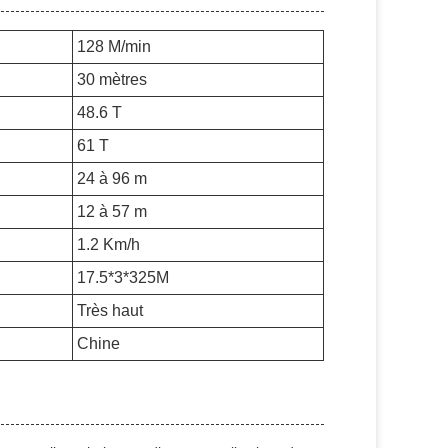
128 M/min
30 mètres
48.6 T
61 T
24 à 96 m
12 à 57 m
1.2 Km/h
17.5*3*325M
Très haut
Chine