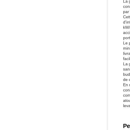
La 
con
par
Cet
d'i
kW/
acc
por
Le 
min
liv
faci
La 
san
bud
de 
En 
con
com
ato
lev
Pe