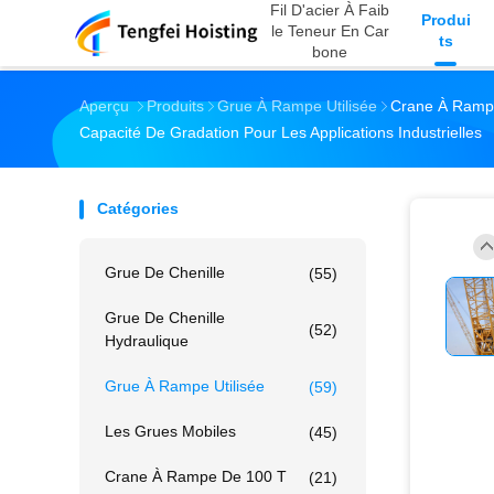
Fil D'acier À Faib
Produi
Le Teneur En Car
Ts
Bone
Aperçu
Produits
Grue À Rampe Utilisée
Crane À Rampe
Capacité De Gradation Pour Les Applications Industrielles
Catégories
Grue De Chenille
(55)
Grue De Chenille
(52)
Hydraulique
Grue À Rampe Utilisée
(59)
Les Grues Mobiles
(45)
Crane À Rampe De 100 T
(21)