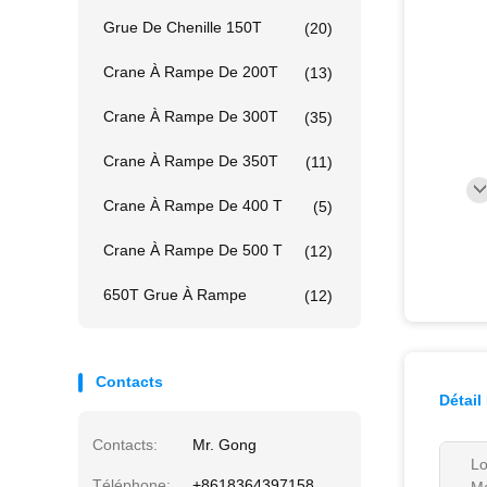
Grue De Chenille 150T
(20)
Crane À Rampe De 200T
(13)
Crane À Rampe De 300T
(35)
Crane À Rampe De 350T
(11)
Crane À Rampe De 400 T
(5)
Crane À Rampe De 500 T
(12)
650T Grue À Rampe
(12)
Contacts
Détail
Contacts:
Mr. Gong
L
Téléphone:
+8618364397158