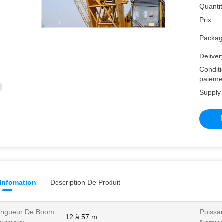
Quantit
Prix:
Packagi
Deliver
Condit
paieme
Supply 
 Infomation
Description De Produit
ongueur De Boom
Puissa
12 à 57 m