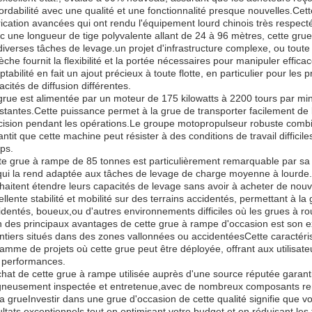
bordabilité avec une qualité et une fonctionnalité presque nouvelles.Cett
rication avancées qui ont rendu l'équipement lourd chinois très respect
c une longueur de tige polyvalente allant de 24 à 96 mètres, cette gr
diverses tâches de levage.un projet d'infrastructure complexe, ou toute
flèche fournit la flexibilité et la portée nécessaires pour manipuler effi
ptabilité en fait un ajout précieux à toute flotte, en particulier pour le
acités de diffusion différentes.
grue est alimentée par un moteur de 175 kilowatts à 2200 tours par min
stantes.Cette puissance permet à la grue de transporter facilement de lo
cision pendant les opérations.Le groupe motopropulseur robuste combin
ntit que cette machine peut résister à des conditions de travail difficiles
ps.
te grue à rampe de 85 tonnes est particulièrement remarquable par sa
qui la rend adaptée aux tâches de levage de charge moyenne à lourde.Il
haitent étendre leurs capacités de levage sans avoir à acheter de nou
ellente stabilité et mobilité sur des terrains accidentés, permettant à l
identés, boueux,ou d'autres environnements difficiles où les grues à rou
n des principaux avantages de cette grue à rampe d'occasion est son exc
ntiers situés dans des zones vallonnées ou accidentéesCette caractérist
gamme de projets où cette grue peut être déployée, offrant aux utilisa
 performances.
chat de cette grue à rampe utilisée auprès d'une source réputée garan
gneusement inspectée et entretenue,avec de nombreux composants rem
la grueInvestir dans une grue d'occasion de cette qualité signifie que 
ultats exceptionnels tout en optimisant votre budget et en réduisant les 