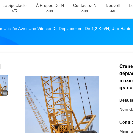
Le Spectacle
À Propos De N
Contactez-N
Nouvell
Le
VR
Ous
Ous
Es
 Utilisée Avec Une Vitesse De Déplacement De 1,2 Km/h, Une Haute
Crane
dépla
maxim
gradat
Détails
Nom de
Condit
Minimu