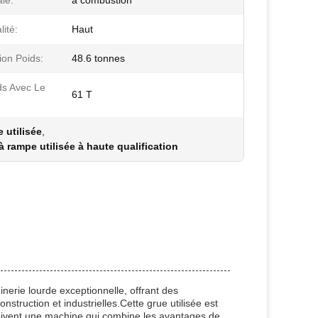
le:
à combustion
ité:
Haut
ion Poids:
48.6 tonnes
ds Avec Le
61 T
 utilisée
,
à rampe utilisée à haute qualification
nerie lourde exceptionnelle, offrant des
struction et industrielles.Cette grue utilisée est
çoivent une machine qui combine les avantages de