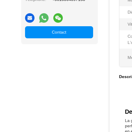
Ma
Di
Vi
Contact
Co
L'
Me
Descri
De
La 
per
en 