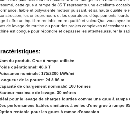
résumé, cette grue à rampe de 85 T représente une excellente occasio
formance, fiable et polyvalente.moteur puissant, et sa haute qualité le 
construction, les entrepreneurs et les opérateurs d'équipements lourds
age.il offre un équilibre rentable entre qualité et valeurQue vous ayez 
hes de levage de routine ou pour des projets complexes nécessitant un 
hine est conçue pour répondre et dépasser les attentes.assurer la satisf
ractéristiques:
Nom du produit: Grue à rampe utilisée
Poids opérationnel: 48,6 T
Puissance nominale: 175/2200 kW/r/mi
Longueur de la poutre: 24 à 96 m
Capacité de chargement nominale: 100 tonnes
Hauteur maximale de levage: 30 mètres
Idéal pour le levage de charges lourdes comme une grue à rampe u
Des performances fiables similaires à celles d'une grue à rampe 8
Option rentable pour les grues à rampe d'occasion