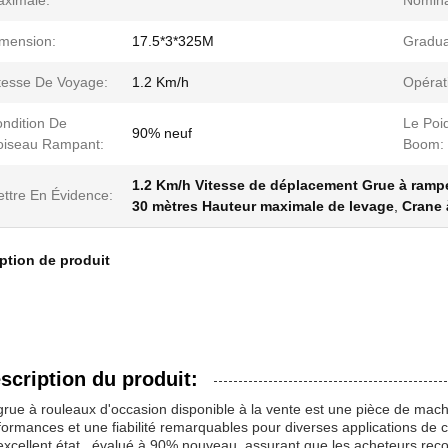
ximale:
Nomina
mension:
17.5*3*325M
Gradual
tesse De Voyage:
1.2 Km/h
Opérat
ndition De
Le Poi
90% neuf
oiseau Rampant:
Boom:
1.2 Km/h Vitesse de déplacement Grue à rampe
ttre En Évidence:
30 mètres Hauteur maximale de levage
,
Crane 
ption de produit
scription du produit:
grue à rouleaux d'occasion disponible à la vente est une pièce de machi
formances et une fiabilité remarquables pour diverses applications de con
excellent état., évalué à 90% nouveau, assurant que les acheteurs re