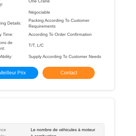
One Crane
y:
Négociable
Packing According To Customer
ng Details:
Requirements
y Time:
According To Order Confirmation
ions de
T/T, L/C
nt:
Ability:
Supply According To Customer Needs
Meilleur Prix
Contact
nce
Le nombre de véhicules à moteur