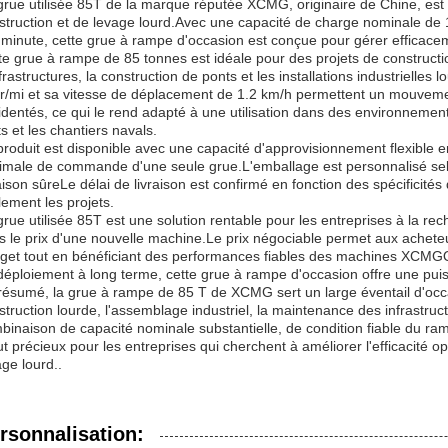
grue utilisée 85T de la marque réputée XCMG, originaire de Chine, est 
struction et de levage lourd.Avec une capacité de charge nominale de
 minute, cette grue à rampe d'occasion est conçue pour gérer efficace
te grue à rampe de 85 tonnes est idéale pour des projets de construct
nfrastructures, la construction de ponts et les installations industriell
r/mi et sa vitesse de déplacement de 1.2 km/h permettent un mouvemen
identés, ce qui le rend adapté à une utilisation dans des environnements 
ts et les chantiers navals.
produit est disponible avec une capacité d'approvisionnement flexible e
imale de commande d'une seule grue.L'emballage est personnalisé selo
raison sûreLe délai de livraison est confirmé en fonction des spécificité
lement les projets.
grue utilisée 85T est une solution rentable pour les entreprises à la r
s le prix d'une nouvelle machine.Le prix négociable permet aux acheteu
get tout en bénéficiant des performances fiables des machines XCMGQu
déploiement à long terme, cette grue à rampe d'occasion offre une puis
résumé, la grue à rampe de 85 T de XCMG sert un large éventail d'occas
struction lourde, l'assemblage industriel, la maintenance des infrastru
binaison de capacité nominale substantielle, de condition fiable du ram
ut précieux pour les entreprises qui cherchent à améliorer l'efficacité o
age lourd..
rsonnalisation: