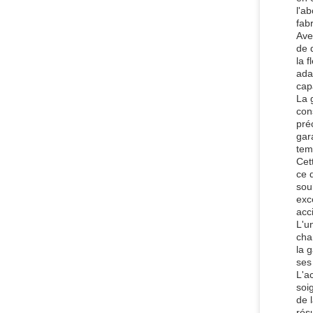
l'a
fab
Ave
de 
la 
ada
cap
La 
con
pré
gara
tem
Cet
ce 
sou
exc
acc
L'u
cha
la 
ses
L'a
soi
de 
rés