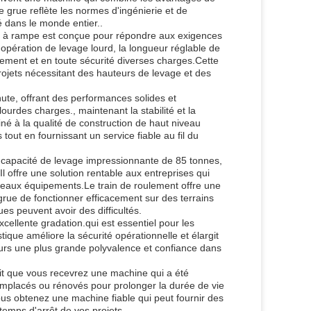
e grue reflète les normes d'ingénierie et de
é dans le monde entier..
ue à rampe est conçue pour répondre aux exigences
 opération de levage lourd, la longueur réglable de
cacement et en toute sécurité diverses charges.Cette
s projets nécessitant des hauteurs de levage et des
ute, offrant des performances solides et
urdes charges., maintenant la stabilité et la
é à la qualité de construction de haut niveau
 tout en fournissant un service fiable au fil du
 capacité de levage impressionnante de 85 tonnes,
 offre une solution rentable aux entreprises qui
veaux équipements.Le train de roulement offre une
a grue de fonctionner efficacement sur des terrains
es peuvent avoir des difficultés.
ellente gradation.qui est essentiel pour les
ique améliore la sécurité opérationnelle et élargit
teurs une plus grande polyvalence et confiance dans
tit que vous recevrez une machine qui a été
placés ou rénovés pour prolonger la durée de vie
vous obtenez une machine fiable qui peut fournir des
temps d'arrêt de vos projets.