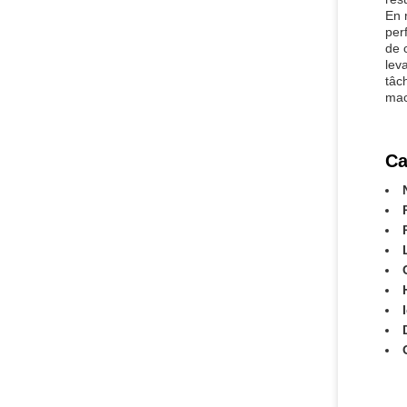
En 
per
de 
lev
tâc
mac
Ca