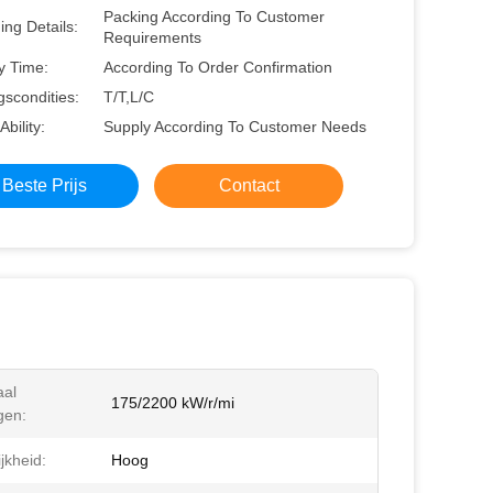
Packing According To Customer
ng Details:
Requirements
y Time:
According To Order Confirmation
gscondities:
T/T,L/C
Ability:
Supply According To Customer Needs
Beste Prijs
Contact
al
175/2200 kW/r/mi
gen:
jkheid:
Hoog