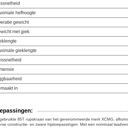
jssnelheid
ximale hefhoogte
eratie gewicht
wicht met giek
eklengte
ximale gieklengte
issnelheid
mensie
ijgbaarheid
maakt in
epassingen:
gebruikte 85T rupskraan van het gerenommeerde merk XCMG, afkomstig
erse constructie- en zware hijstoepassingen. Met een nominaal laadve