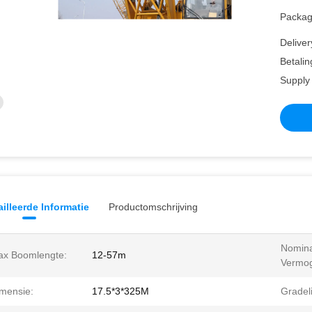
Packagi
Deliver
Betalin
Supply 
illeerde Informatie
Productomschrijving
Nomina
x Boomlengte:
12-57m
Vermo
mensie:
17.5*3*325M
Gradeli