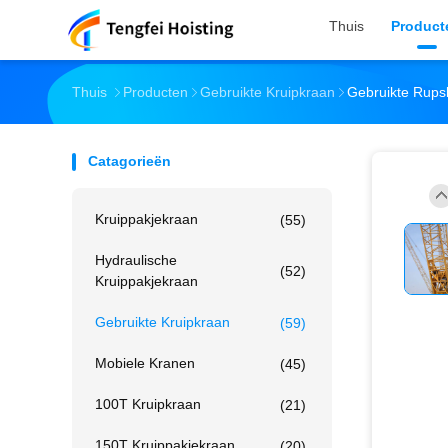
Thuis
Product
Thuis
Producten
Gebruikte Kruipkraan
Gebruikte Rups
Catagorieën
Kruippakjekraan
(55)
Hydraulische
(52)
Kruippakjekraan
Gebruikte Kruipkraan
(59)
Mobiele Kranen
(45)
100T Kruipkraan
(21)
150T Kruippakjekraan
(20)