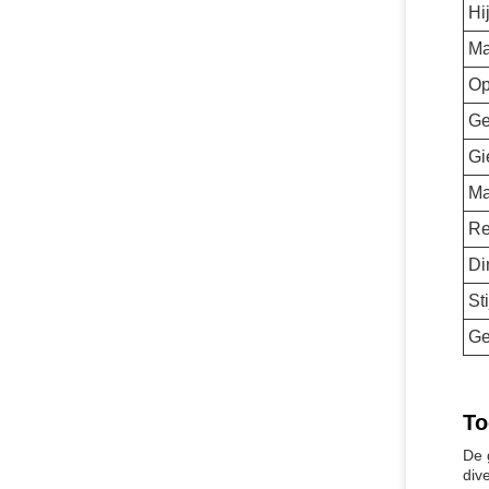
Hi
Ma
Op
Ge
Gi
Ma
Re
Di
St
Ge
To
De 
div