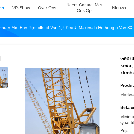
Neem Contact Met
en
VR-Show
Over Ons
Nieuws
Ons Op
kraan Met Een Rijsnelheid Van 1,2 Km/u, Maximale Hefhoogte Van 30 
Gebru
km/u,
klimb
Produc
Merkn
Betale
Minimu
Quantit
Prijs: