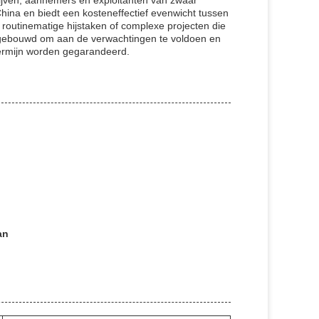
jven, aannemers en exploitanten van zwaar
 China en biedt een kosteneffectief evenwicht tussen
 routinematige hijstaken of complexe projecten die
 gebouwd om aan de verwachtingen te voldoen en
 termijn worden gegarandeerd.
an