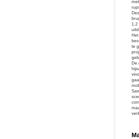
met
rup
Dez
bru
1,2
uit
Het
bes
te 
pro
geb
De 
hij
vin
gaa
mobi
Sam
sce
com
maa
ver
Ma