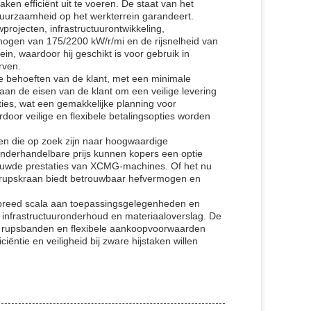
en efficiënt uit te voeren. De staat van het
 duurzaamheid op het werkterrein garandeert.
rojecten, infrastructuurontwikkeling,
mogen van 175/2200 kW/r/mi en de rijsnelheid van
n, waardoor hij geschikt is voor gebruik in
rven.
de behoeften van de klant, met een minimale
n de eisen van de klant om een ​​veilige levering
ties, wat een gemakkelijke planning voor
oor veilige en flexibele betalingsopties worden
ven die op zoek zijn naar hoogwaardige
onderhandelbare prijs kunnen kopers een optie
rtrouwde prestaties van XCMG-machines. Of het nu
ds rupskraan biedt betrouwbaar hefvermogen en
reed scala aan toepassingsgelegenheden en
, infrastructuuronderhoud en materiaaloverslag. De
de rupsbanden en flexibele aankoopvoorwaarden
ëntie en veiligheid bij zware hijstaken willen