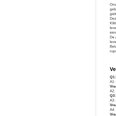
Onz
geb
gie
Dez
KW/
lev
één
De 
lev
Bet
rup
Ve
Q1:
A1:
Vra
A2:
Q3:
A3:
Vra
A4:
Vra