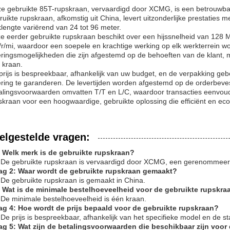
e gebruikte 85T-rupskraan, vervaardigd door XCMG, is een betrouwbar
ruikte rupskraan, afkomstig uit China, levert uitzonderlijke prestatie
klengte variërend van 24 tot 96 meter.
e eerder gebruikte rupskraan beschikt over een hijssnelheid van 12
r/mi, waardoor een soepele en krachtige werking op elk werkterrein w
eringsmogelijkheden die zijn afgestemd op de behoeften van de klant, 
 kraan.
prijs is bespreekbaar, afhankelijk van uw budget, en de verpakking gebe
ering te garanderen. De levertijden worden afgestemd op de orderbeve
alingsvoorwaarden omvatten T/T en L/C, waardoor transacties eenvoudig
skraan voor een hoogwaardige, gebruikte oplossing die efficiënt en ec
elgestelde vragen:
 Welk merk is de gebruikte rupskraan?
 De gebruikte rupskraan is vervaardigd door XCMG, een gerenommeer
ag 2: Waar wordt de gebruikte rupskraan gemaakt?
 De gebruikte rupskraan is gemaakt in China.
 Wat is de minimale bestelhoeveelheid voor de gebruikte rupskra
 De minimale bestelhoeveelheid is één kraan.
ag 4: Hoe wordt de prijs bepaald voor de gebruikte rupskraan?
 De prijs is bespreekbaar, afhankelijk van het specifieke model en de s
ag 5: Wat zijn de betalingsvoorwaarden die beschikbaar zijn voo