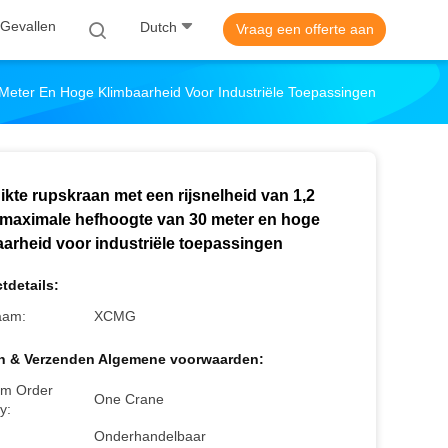
Gevallen
Dutch
Vraag een offerte aan
Meter En Hoge Klimbaarheid Voor Industriële Toepassingen
ikte rupskraan met een rijsnelheid van 1,2
 maximale hefhoogte van 30 meter en hoge
aarheid voor industriële toepassingen
tdetails:
aam:
XCMG
n & Verzenden Algemene voorwaarden:
m Order
One Crane
y:
Onderhandelbaar