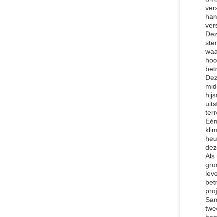
vers
han
ver
Dez
ste
waa
hoo
bet
Dez
mid
hij
uit
ter
Eén
kli
heu
dez
Als
gro
lev
bet
pro
Sam
twe