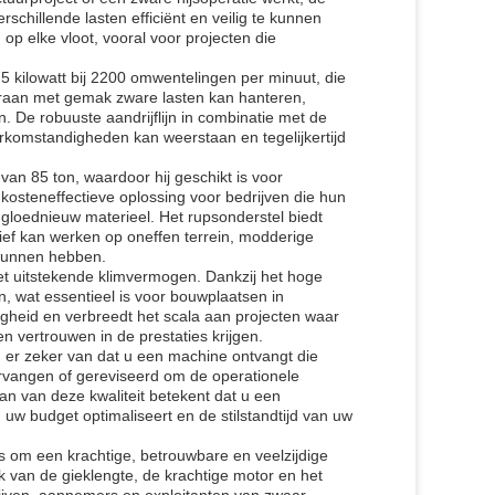
erschillende lasten efficiënt en veilig te kunnen
p elke vloot, vooral voor projecten die
kilowatt bij 2200 omwentelingen per minuut, die
 kraan met gemak zware lasten kan hanteren,
. De robuuste aandrijflijn in combinatie met de
omstandigheden kan weerstaan ​​en tegelijkertijd
van 85 ton, waardoor hij geschikt is voor
 kosteneffectieve oplossing voor bedrijven die hun
 gloednieuw materieel. Het rupsonderstel biedt
ctief kan werken op oneffen terrein, modderige
 kunnen hebben.
t uitstekende klimvermogen. Dankzij het hoge
n, wat essentieel is voor bouwplaatsen in
ligheid en verbreedt het scala aan projecten waar
 vertrouwen in de prestaties krijgen.
 er zeker van dat u een machine ontvangt die
ervangen of gereviseerd om de operationele
n van deze kwaliteit betekent dat u een
u uw budget optimaliseert en de stilstandtijd van uw
m een ​​krachtige, betrouwbare en veelzijdige
 van de gieklengte, de krachtige motor en het