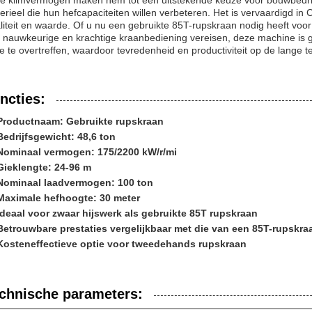
e klimvermogen maken hem tot een uitstekende keuze voor bouwbedri
erieel die hun hefcapaciteiten willen verbeteren. Het is vervaardigd in
liteit en waarde. Of u nu een gebruikte 85T-rupskraan nodig heeft voor
 nauwkeurige en krachtige kraanbediening vereisen, deze machine is
e te overtreffen, waardoor tevredenheid en productiviteit op de lange
ncties:
Productnaam: Gebruikte rupskraan
Bedrijfsgewicht: 48,6 ton
Nominaal vermogen: 175/2200 kW/r/mi
Gieklengte: 24-96 m
Nominaal laadvermogen: 100 ton
Maximale hefhoogte: 30 meter
Ideaal voor zwaar hijswerk als gebruikte 85T rupskraan
Betrouwbare prestaties vergelijkbaar met die van een 85T-rupskra
Kosteneffectieve optie voor tweedehands rupskraan
chnische parameters: