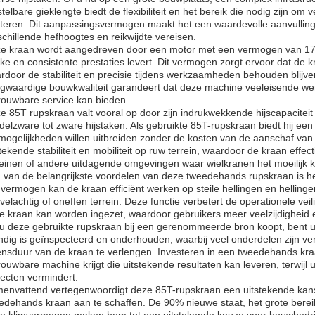
telbare gieklengte biedt de flexibiliteit en het bereik die nodig zijn om v
teren. Dit aanpassingsvermogen maakt het een waardevolle aanvulling o
schillende hefhoogtes en reikwijdte vereisen.
e kraan wordt aangedreven door een motor met een vermogen van 175 
rke en consistente prestaties levert. Dit vermogen zorgt ervoor dat de
rdoor de stabiliteit en precisie tijdens werkzaamheden behouden blijven
gwaardige bouwkwaliteit garandeert dat deze machine veeleisende werk
rouwbare service kan bieden.
e 85T rupskraan valt vooral op door zijn indrukwekkende hijscapaciteit 
delzware tot zware hijstaken. Als gebruikte 85T-rupskraan biedt hij een
smogelijkheden willen uitbreiden zonder de kosten van de aanschaf van
stekende stabiliteit en mobiliteit op ruw terrein, waardoor de kraan effe
reinen of andere uitdagende omgevingen waar wielkranen het moeilijk
 van de belangrijkste voordelen van deze tweedehands rupskraan is he
mvermogen kan de kraan efficiënt werken op steile hellingen en hellinge
velachtig of oneffen terrein. Deze functie verbetert de operationele vei
e kraan kan worden ingezet, waardoor gebruikers meer veelzijdigheid en
 u deze gebruikte rupskraan bij een gerenommeerde bron koopt, bent u
ndig is geïnspecteerd en onderhouden, waarbij veel onderdelen zijn v
ensduur van de kraan te verlengen. Investeren in een tweedehands kraa
rouwbare machine krijgt die uitstekende resultaten kan leveren, terwijl 
jecten vermindert.
envattend vertegenwoordigt deze 85T-rupskraan een uitstekende kans o
edehands kraan aan te schaffen. De 90% nieuwe staat, het grote bereik