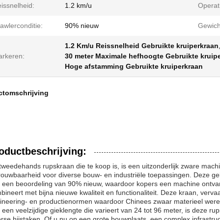
issnelheid:
1.2 km/u
Operat
awlerconditie:
90% nieuw
Gewich
1.2 Km/u Reissnelheid Gebruikte kruiperkraan
rkeren:
30 meter Maximale hefhoogte Gebruikte kruip
Hoge afstamming Gebruikte kruiperkraan
ctomschrijving
oductbeschrijving:
tweedehands rupskraan die te koop is, is een uitzonderlijk zware machi
rouwbaarheid voor diverse bouw- en industriële toepassingen. Deze gebr
 een beoordeling van 90% nieuw, waardoor kopers een machine ontvan
bineert met bijna nieuwe kwaliteit en functionaliteit. Deze kraan, ver
ineering- en productienormen waardoor Chinees zwaar materieel werel
 een veelzijdige gieklengte die varieert van 24 tot 96 meter, is deze 
erse hijstaken. Of u nu op een grote bouwplaats, een complex infrastruc