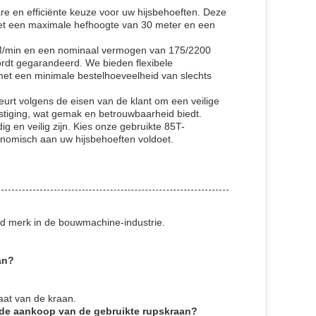
e en efficiënte keuze voor uw hijsbehoeften. Deze
s met een maximale hefhoogte van 30 meter en een
8 M/min en een nominaal vermogen van 175/2200
ordt gegarandeerd. We bieden flexibele
met een minimale bestelhoeveelheid van slechts
urt volgens de eisen van de klant om een ​​veilige
stiging, wat gemak en betrouwbaarheid biedt.
 en veilig zijn. Kies onze gebruikte 85T-
onomisch aan uw hijsbehoeften voldoet.
d merk in de bouwmachine-industrie.
an?
taat van de kraan.
r de aankoop van de gebruikte rupskraan?