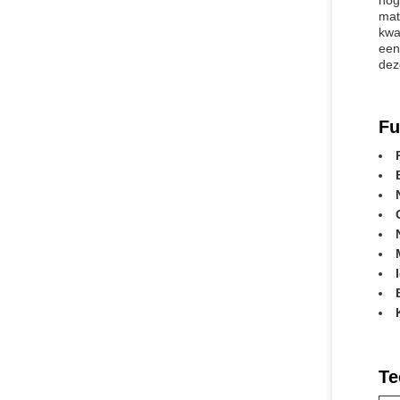
hog
mat
kwa
een
dez
Fu
Te