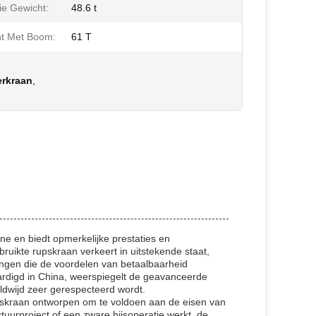
ie Gewicht:
48.6 t
t Met Boom:
61 T
,
erkraan
,
ne en biedt opmerkelijke prestaties en
uikte rupskraan verkeert in uitstekende staat,
gen die de voordelen van betaalbaarheid
vaardigd in China, weerspiegelt de geavanceerde
dwijd zeer gerespecteerd wordt.
rupskraan ontworpen om te voldoen aan de eisen van
tuurproject of een zware hijsoperatie werkt, de