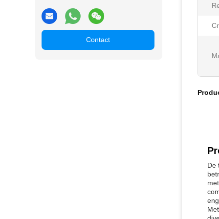
Re
Cr
Contact
Ma
Produ
Pr
De 
bet
met
com
eng
Met
div