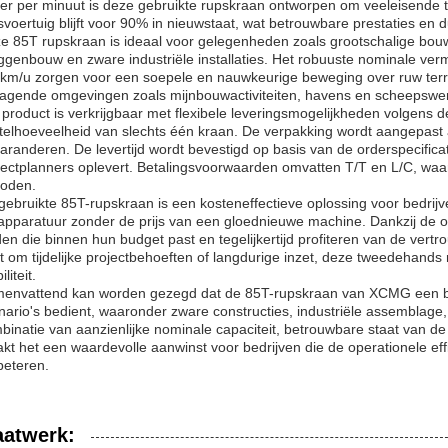
er per minuut is deze gebruikte rupskraan ontworpen om veeleisende tak
svoertuig blijft voor 90% in nieuwstaat, wat betrouwbare prestaties en
e 85T rupskraan is ideaal voor gelegenheden zoals grootschalige bouwp
ggenbouw en zware industriële installaties. Het robuuste nominale ver
 km/u zorgen voor een soepele en nauwkeurige beweging over ruw terrei
dagende omgevingen zoals mijnbouwactiviteiten, havens en scheepswe
 product is verkrijgbaar met flexibele leveringsmogelijkheden volgens 
telhoeveelheid van slechts één kraan. De verpakking wordt aangepast aa
garanderen. De levertijd wordt bevestigd op basis van de orderspecifica
jectplanners oplevert. Betalingsvoorwaarden omvatten T/T en L/C, waard
oden.
gebruikte 85T-rupskraan is een kosteneffectieve oplossing voor bedrij
sapparatuur zonder de prijs van een gloednieuwe machine. Dankzij de 
den die binnen hun budget past en tegelijkertijd profiteren van de ve
t om tijdelijke projectbehoeften of langdurige inzet, deze tweedehan
liteit.
envattend kan worden gezegd dat de 85T-rupskraan van XCMG een b
nario's bedient, waaronder zware constructies, industriële assemblage
binatie van aanzienlijke nominale capaciteit, betrouwbare staat van 
kt het een waardevolle aanwinst voor bedrijven die de operationele effici
beteren.
atwerk: