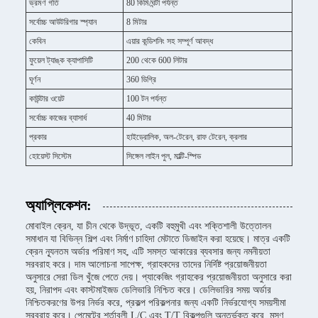
ভ্রমণ গতি
80 কিমি/ঘন্টা পর্যন্ত
সর্বোচ্চ আউটরিগার স্প্যান
8 মিটার
কেবিন
এয়ার কন্ডিশনিং সহ সম্পূর্ণ আবদ্ধ
ফুয়েল ট্যাঙ্ক ক্যাপাসিটি
200 থেকে 600 লিটার
ঘূর্ণন
360 ডিগ্রি
কাউন্টার ওয়েট
100 টন পর্যন্ত
সর্বোচ্চ কাজের ব্যাসার্ধ
40 মিটার
প্রকার
হাইড্রোলিক, অল-টেরেন, রাফ টেরেন, ক্রলার
হোয়েস্ট সিস্টেম
সিঙ্গেল লাইন পুল, মাল্টি-স্পিড
অ্যাপ্লিকেশন:
মোবাইল ক্রেন, যা চীন থেকে উদ্ভূত, একটি বহুমুখী এবং শক্তিশালী উত্তোলন
সমাধান যা বিভিন্ন শিল্প এবং নির্মাণ চাহিদা মেটাতে ডিজাইন করা হয়েছে। মাত্র একটি
ক্রেন ন্যূনতম অর্ডার পরিমাণ সহ, এটি সমস্ত আকারের ব্যবসার জন্য নমনীয়তা
সরবরাহ করে। দাম আলোচনা সাপেক্ষ, গ্রাহকদের তাদের নির্দিষ্ট প্রয়োজনীয়তা
অনুসারে সেরা ডিল খুঁজে পেতে দেয়। প্যাকেজিং গ্রাহকের প্রয়োজনীয়তা অনুসারে করা
হয়, নিরাপদ এবং কাস্টমাইজড ডেলিভারি নিশ্চিত করে। ডেলিভারির সময় অর্ডার
নিশ্চিতকরণের উপর নির্ভর করে, প্রকল্প পরিকল্পনার জন্য একটি নির্ভরযোগ্য সময়সীমা
সরবরাহ করে। পেমেন্টের শর্তাবলী L/C এবং T/T বিকল্পগুলি অন্তর্ভুক্ত করে, মসৃণ