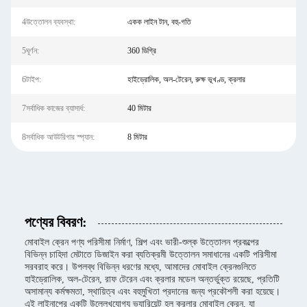
4উত্তোলন ব্যবস্থা:
একক লাইন টান, বহু-গতি
5ঘূর্ণন:
360 ডিগ্রি
6টাইপ:
হাইড্রোলিক, অল-টেরেন, রুক্ষ ভূখণ্ড, ক্রলার
7সর্বাধিক কাজের ব্যাসার্ধ:
40 মিটার
8সর্বাধিক আউটরিগার স্প্যান:
8 মিটার
পণ্যের বিবরণ:
মোবাইল ক্রেন পণ্য পরিসীমা নির্মাণ, শিল্প এবং ভারী-শুল্ক উত্তোলন প্রকল্পের
বিভিন্ন চাহিদা মেটাতে ডিজাইন করা ব্যতিক্রমী উত্তোলন সমাধানের একটি পরিসীমা
সরবরাহ করে। উপলব্ধ বিভিন্ন ধরণের মধ্যে, আমাদের মোবাইল ক্রেনগুলিতে
হাইড্রোলিক, অল-টেরেন, রাফ টেরেন এবং ক্রলার মডেল অন্তর্ভুক্ত রয়েছে, প্রতিটি
অসামান্য কর্মক্ষমতা, স্থায়িত্ব এবং বহুমুখিতা প্রদানের জন্য প্রকৌশলী করা হয়েছে।
এই লাইনাপের একটি উল্লেখযোগ্য ভ্যারিয়েন্ট হল ক্রলার মোবাইল ক্রেন, যা