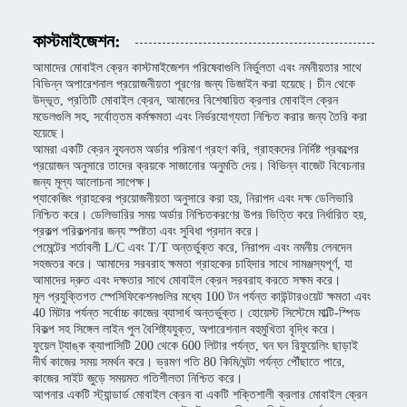
কাস্টমাইজেশন:
আমাদের মোবাইল ক্রেন কাস্টমাইজেশন পরিষেবাগুলি নির্ভুলতা এবং নমনীয়তার সাথে
বিভিন্ন অপারেশনাল প্রয়োজনীয়তা পূরণের জন্য ডিজাইন করা হয়েছে। চীন থেকে
উদ্ভূত, প্রতিটি মোবাইল ক্রেন, আমাদের বিশেষায়িত ক্রলার মোবাইল ক্রেন
মডেলগুলি সহ, সর্বোত্তম কর্মক্ষমতা এবং নির্ভরযোগ্যতা নিশ্চিত করার জন্য তৈরি করা
হয়েছে।
আমরা একটি ক্রেন ন্যূনতম অর্ডার পরিমাণ গ্রহণ করি, গ্রাহকদের নির্দিষ্ট প্রকল্পের
প্রয়োজন অনুসারে তাদের ক্রয়কে সাজানোর অনুমতি দেয়। বিভিন্ন বাজেট বিবেচনার
জন্য মূল্য আলোচনা সাপেক্ষ।
প্যাকেজিং গ্রাহকের প্রয়োজনীয়তা অনুসারে করা হয়, নিরাপদ এবং দক্ষ ডেলিভারি
নিশ্চিত করে। ডেলিভারির সময় অর্ডার নিশ্চিতকরণের উপর ভিত্তি করে নির্ধারিত হয়,
প্রকল্প পরিকল্পনার জন্য স্পষ্টতা এবং সুবিধা প্রদান করে।
পেমেন্টের শর্তাবলী L/C এবং T/T অন্তর্ভুক্ত করে, নিরাপদ এবং নমনীয় লেনদেন
সহজতর করে। আমাদের সরবরাহ ক্ষমতা গ্রাহকের চাহিদার সাথে সামঞ্জস্যপূর্ণ, যা
আমাদের দ্রুত এবং দক্ষতার সাথে মোবাইল ক্রেন সরবরাহ করতে সক্ষম করে।
মূল প্রযুক্তিগত স্পেসিফিকেশনগুলির মধ্যে 100 টন পর্যন্ত কাউন্টারওয়েট ক্ষমতা এবং
40 মিটার পর্যন্ত সর্বোচ্চ কাজের ব্যাসার্ধ অন্তর্ভুক্ত। হোয়েস্ট সিস্টেমে মাল্টি-স্পিড
বিকল্প সহ সিঙ্গেল লাইন পুল বৈশিষ্ট্যযুক্ত, অপারেশনাল বহুমুখিতা বৃদ্ধি করে।
ফুয়েল ট্যাঙ্ক ক্যাপাসিটি 200 থেকে 600 লিটার পর্যন্ত, ঘন ঘন রিফুয়েলিং ছাড়াই
দীর্ঘ কাজের সময় সমর্থন করে। ভ্রমণ গতি 80 কিমি/ঘন্টা পর্যন্ত পৌঁছাতে পারে,
কাজের সাইট জুড়ে সময়মত গতিশীলতা নিশ্চিত করে।
আপনার একটি স্ট্যান্ডার্ড মোবাইল ক্রেন বা একটি শক্তিশালী ক্রলার মোবাইল ক্রেন