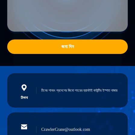
জমা দিন
চীনের শানডং প্রদেশের জিবো শহরের হুয়ানটাই কাউন্টির ইস্পাত বাজার
ঠিকানা
CrawlerCrane@outlook.com