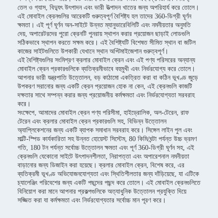
তেল ও গ্যাস, বিদ্যুৎ উৎপাদন এবং ভারী উত্পাদন খাতের জন্য অপরিহার্য করে তোলে।
এই মোবাইল ক্রেনগুলির আরেকটি গুরুত্বপূর্ণ বৈশিষ্ট্য হল তাদের 360-ডিগ্রী ঘূর্ণন
ক্ষমতা। এই পূর্ণ ঘূর্ণন অন-সাইটে উন্নত ম্যানুভারেবিলিটি এবং নমনীয়তার অনুমতি
দেয়, অপারেটরদের পুরো ক্রেনটি পুনরায় স্থাপন করার প্রয়োজন ছাড়াই লোডগুলি
সঠিকভাবে স্থাপন করতে সক্ষম করে। এই বৈশিষ্ট্যটি বিশেষত সীমিত স্থান বা জটিল
কাজের সাইটগুলিতে উপকারী যেখানে স্থান অপ্টিমাইজেশান গুরুত্বপূর্ণ।
এই বৈশিষ্ট্যগুলির সংমিশ্রণ ক্রলার মোবাইল ক্রেন এবং এই পণ্য পরিসরের অন্যান্য
মোবাইল ক্রেন প্রকারগুলিকে ব্যতিক্রমীভাবে বহুমুখী এবং নির্ভরযোগ্য করে তোলে।
আপনার ভারী যন্ত্রপাতি উত্তোলন, বড় কাঠামো একত্রিত করা বা কঠিন ভূখণ্ড জুড়ে
উপকরণ সরানোর জন্য একটি ক্রেন প্রয়োজন হোক না কেন, এই ক্রেনগুলি কাজটি
দক্ষতার সাথে সম্পন্ন করার জন্য প্রয়োজনীয় কর্মক্ষমতা এবং নির্ভরযোগ্যতা সরবরাহ
করে।
সংক্ষেপে, আমাদের মোবাইল ক্রেন পণ্য পরিসীমা, হাইড্রোলিক, অল-টেরেন, রাফ
টেরেন এবং ক্রলার মোবাইল ক্রেন প্রকারগুলি সহ, বিভিন্ন উত্তোলন
অ্যাপ্লিকেশনের জন্য একটি ব্যাপক সমাধান সরবরাহ করে। সিঙ্গেল লাইন পুল এবং
মাল্টি-স্পিড কার্যকারিতা সহ উন্নত হোয়েস্ট সিস্টেম, 80 কিমি/ঘন্টা পর্যন্ত উচ্চ ভ্রমণ
গতি, 180 টন পর্যন্ত সর্বোচ্চ উত্তোলন ক্ষমতা এবং পূর্ণ 360-ডিগ্রী ঘূর্ণন সহ, এই
ক্রেনগুলি যেকোনো সাইটে উৎপাদনশীলতা, নিরাপত্তা এবং অপারেশনাল নমনীয়তা
বাড়ানোর জন্য ডিজাইন করা হয়েছে। ক্রলার মোবাইল ক্রেন, বিশেষ করে, এর
ব্যতিক্রমী ভূখণ্ড অভিযোজনযোগ্যতা এবং স্থিতিশীলতার জন্য দাঁড়িয়েছে, যা এটিকে
চ্যালেঞ্জিং পরিবেশের জন্য একটি পছন্দের পছন্দ করে তোলে। এই মোবাইল ক্রেনগুলিতে
বিনিয়োগ করা মানে আপনার প্রকল্পগুলিকে অত্যাধুনিক উত্তোলন প্রযুক্তি দিয়ে
সজ্জিত করা যা কর্মক্ষমতা এবং নির্ভরযোগ্যতার সর্বোচ্চ মান পূরণ করে।