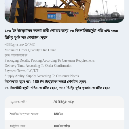
1
/
1
১৮০ টন উত্তোলন ক্ষমতা ভারী লোডের জন্য ৮০ কিলোমিটার/ঘন্টা গতি এবং ৩৬০
ডিগ্রি ঘূর্ণন সহ মোবাইল ক্রেন
পরিচিতিমুলক নাম: XCMG
Minimum Order Quantity: One Crane
মূল্য: আলোচনাযোগ্য
Packaging Details: Packing According To Customer Requirements
Delivery Time: According To Order Confirmation
Payment Terms: L/C,T/T
Supply Ability: Supply According To Customer Needs
বিশেষভাবে তুলে ধরা:
180 টন উত্তোলন ক্ষমতা মোবাইল ক্রেন
,
৮০ কিলোমিটার/ঘন্টা গতির মোবাইল ক্রেন
,
৩৬০ ডিগ্রি ঘূর্ণন ক্রলার মোবাইল ক্রেন
1ভ্রমণের গতি:
80 কিমি/ঘন্টা পর্যন্ত
2সর্বাধিক উত্তোলন ক্ষমতা:
180 টন
3কাউন্টার ওজন:
100 টন পর্যন্ত