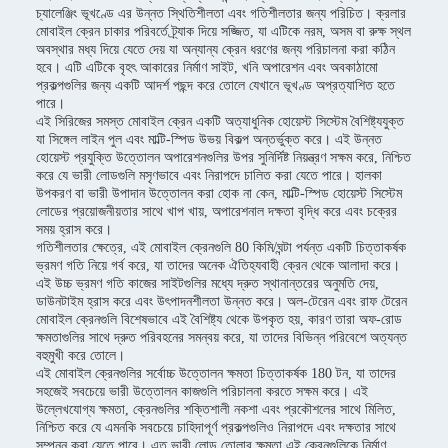
চ্যালেঞ্জিং ভূখণ্ডে এর উন্নত স্থিতিশীলতা এবং গতিশীলতার জন্য পরিচিত। ক্রলার
মোবাইল ক্রেন চাকার পরিবর্তে ট্র্যাক দিয়ে সজ্জিত, যা এটিকে নরম, অসম বা রুক্ষ স্থল
অবস্থার মধ্য দিয়ে যেতে দেয় যা অন্যান্য ক্রেন ধরণের জন্য পরিচালনা করা কঠিন
হবে। এটি এটিকে বৃহৎ আকারের নির্মাণ সাইট, খনি অপারেশন এবং অবকাঠামো
প্রকল্পগুলির জন্য একটি আদর্শ পছন্দ করে তোলে যেখানে ভূখণ্ড অপ্রত্যাশিত হতে
পারে।
এই সিরিজের সমস্ত মোবাইল ক্রেন একটি অত্যাধুনিক হোয়েস্ট সিস্টেম বৈশিষ্ট্যযুক্ত
যা সিঙ্গেল লাইন পুল এবং মাল্টি-স্পিড উভয় বিকল্প অন্তর্ভুক্ত করে। এই উন্নত
হোয়েস্ট প্রযুক্তি উত্তোলন অপারেশনগুলির উপর সুনির্দিষ্ট নিয়ন্ত্রণ সক্ষম করে, নিশ্চিত
করে যে ভারী লোডগুলি মসৃণভাবে এবং নিরাপদে চালিত করা যেতে পারে। হালকা
উপকরণ বা ভারী উপাদান উত্তোলন করা হোক না কেন, মাল্টি-স্পিড হোয়েস্ট সিস্টেম
লোডের প্রয়োজনীয়তার সাথে খাপ খায়, অপারেশনাল দক্ষতা বৃদ্ধি করে এবং চক্রের
সময় হ্রাস করে।
গতিশীলতার ক্ষেত্রে, এই মোবাইল ক্রেনগুলি 80 কিমি/ঘন্টা পর্যন্ত একটি চিত্তাকর্ষক
ভ্রমণ গতি নিয়ে গর্ব করে, যা তাদের অনেক ঐতিহ্যবাহী ক্রেন থেকে আলাদা করে।
এই উচ্চ ভ্রমণ গতি কাজের সাইটগুলির মধ্যে দ্রুত স্থানান্তরের অনুমতি দেয়,
ডাউনটাইম হ্রাস করে এবং উৎপাদনশীলতা উন্নত করে। অল-টেরেন এবং রাফ টেরেন
মোবাইল ক্রেনগুলি বিশেষভাবে এই বৈশিষ্ট্য থেকে উপকৃত হয়, কারণ তারা অফ-রোড
ক্ষমতাগুলির সাথে দ্রুত পরিবহনের সমন্বয় করে, যা তাদের বিভিন্ন পরিবেশে অত্যন্ত
বহুমুখী করে তোলে।
এই মোবাইল ক্রেনগুলির সর্বোচ্চ উত্তোলন ক্ষমতা চিত্তাকর্ষক 180 টন, যা তাদের
সহজেই সবচেয়ে ভারী উত্তোলন কাজগুলি পরিচালনা করতে সক্ষম করে। এই
উল্লেখযোগ্য ক্ষমতা, ক্রেনগুলির শক্তিশালী নকশা এবং প্রকৌশলের সাথে মিলিত,
নিশ্চিত করে যে এমনকি সবচেয়ে চাহিদাপূর্ণ প্রকল্পগুলিও নিরাপদে এবং দক্ষতার সাথে
সম্পন্ন করা যেতে পারে। এত ভারী লোড তোলার ক্ষমতা এই ক্রেনগুলিকে নির্মাণ,