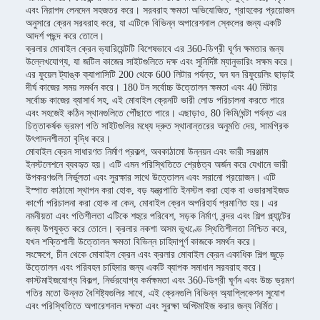
এবং নিরাপদ লেনদেন সহজতর করে। সরবরাহ ক্ষমতা অভিযোজিত, গ্রাহকের প্রয়োজন
অনুসারে ক্রেন সরবরাহ করে, যা এটিকে বিভিন্ন অপারেশনাল স্কেলের জন্য একটি
আদর্শ পছন্দ করে তোলে।
ক্রলার মোবাইল ক্রেন ভ্যারিয়েন্টটি বিশেষভাবে এর 360-ডিগ্রী ঘূর্ণন ক্ষমতার জন্য
উল্লেখযোগ্য, যা জটিল কাজের সাইটগুলিতে দক্ষ এবং সুনির্দিষ্ট ম্যানুভারিং সক্ষম করে।
এর ফুয়েল ট্যাঙ্ক ক্যাপাসিটি 200 থেকে 600 লিটার পর্যন্ত, ঘন ঘন রিফুয়েলিং ছাড়াই
দীর্ঘ কাজের সময় সমর্থন করে। 180 টন সর্বোচ্চ উত্তোলন ক্ষমতা এবং 40 মিটার
সর্বোচ্চ কাজের ব্যাসার্ধ সহ, এই মোবাইল ক্রেনটি ভারী লোড পরিচালনা করতে পারে
এবং সহজেই কঠিন স্থানগুলিতে পৌঁছাতে পারে। এছাড়াও, 80 কিমি/ঘন্টা পর্যন্ত এর
চিত্তাকর্ষক ভ্রমণ গতি সাইটগুলির মধ্যে দ্রুত স্থানান্তরের অনুমতি দেয়, সামগ্রিক
উৎপাদনশীলতা বৃদ্ধি করে।
মোবাইল ক্রেন সাধারণত নির্মাণ প্রকল্প, অবকাঠামো উন্নয়ন এবং ভারী সরঞ্জাম
ইনস্টলেশনে ব্যবহৃত হয়। এটি এমন পরিস্থিতিতে শ্রেষ্ঠত্ব অর্জন করে যেখানে ভারী
উপকরণগুলি নির্ভুলতা এবং সুরক্ষার সাথে উত্তোলন এবং সরানো প্রয়োজন। এটি
ইস্পাত কাঠামো স্থাপন করা হোক, বড় যন্ত্রপাতি ইনস্টল করা হোক বা ওভারসাইজড
কার্গো পরিচালনা করা হোক না কেন, মোবাইল ক্রেন অপরিহার্য প্রমাণিত হয়। এর
নমনীয়তা এবং গতিশীলতা এটিকে শহুরে পরিবেশ, সড়ক নির্মাণ, বন্দর এবং শিল্প প্ল্যান্টের
জন্য উপযুক্ত করে তোলে। ক্রলার নকশা অসম ভূখণ্ডে স্থিতিশীলতা নিশ্চিত করে,
যখন শক্তিশালী উত্তোলন ক্ষমতা বিভিন্ন চাহিদাপূর্ণ কাজকে সমর্থন করে।
সংক্ষেপে, চীন থেকে মোবাইল ক্রেন এবং ক্রলার মোবাইল ক্রেন একাধিক শিল্প জুড়ে
উত্তোলন এবং পরিবহন চাহিদার জন্য একটি ব্যাপক সমাধান সরবরাহ করে।
কাস্টমাইজযোগ্য বিকল্প, নির্ভরযোগ্য কর্মক্ষমতা এবং 360-ডিগ্রী ঘূর্ণন এবং উচ্চ ভ্রমণ
গতির মতো উন্নত বৈশিষ্ট্যগুলির সাথে, এই ক্রেনগুলি বিভিন্ন অ্যাপ্লিকেশন সুযোগ
এবং পরিস্থিতিতে অপারেশনাল দক্ষতা এবং সুরক্ষা অপ্টিমাইজ করার জন্য নির্মিত।