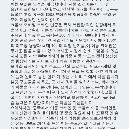
뢰할 수있는 일정을 제공합니다. 지불 조건에는 L / C 및 T / T
옵션이 포함됩니다.원활하고 안전한 거래를 촉진하는 것공급
능력은 고객 요구에 따라 크레인을 제공하여 다양한 운영 규
모에 이상적인 선택이됩니다.
크롤러 모바일 크레인 변종은 특히 복잡한 작업 현장에서 효
율적이고 정확한 기동을 가능하게하는 360도 회전 능력으로
주목된다.연료 탱크 용량은 200 리터 에서 600 리터 까지, 빈
번한 연료 충전 없이 긴 작업 시간을 지원합니다. 최대 180톤
의 리프팅 용량과 최대 40m의 작업 반지름,이 이동 크레인은
무거운 짐을 다룰 수 있고 어려운 지점에 쉽게 도달할 수 있습
니다.또한 시속 80km까지의 놀라운 이동 속도는 전체 생산성
을 향상시키는 사이트 간의 빠른 이동을 허용합니다.
모바일 크레인은 일반적으로 건설 프로젝트, 인프라 개발 및
중장비 설치에 사용됩니다.무거운 물품 을 정확 하고 안전 하
게 들어 올리고 옮길 필요 가 있는 시나리오 에서 탁월 합니다
철강 구조물을 세우고, 큰 기계 장비를 설치하거나, 과대 크기
의 화물을 처리하는 것이든, 모바일 크레인은 필수적입니다.
그 유연성 및 이동성 때문에 도시 환경에 적합합니다.크롤러
설계는 비평한 지형에서 안정성을 보장하며, 견고한 들어올
림 능력은 다양한 까다로운 작업을 지원합니다.
요약하자면, 중국에서 이동 크레인 및 크롤러 이동 크레인은
여러 산업에 걸쳐 들어올림 및 운송 필요에 대한 포괄적 인 솔
루션을 제공합니다. 사용자 정의 가능한 옵션으로,신뢰성 있
는 성능, 360도 회전 및 높은 이동 속도와 같은 고급 기능, 이
러한 크레인은 다양한 응용 기회와 시나리오에서 운영 효율