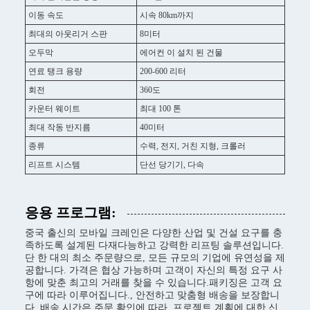
이동 속도
시속 80km까지
최대의 아웃리거 스판
8미터
오두막
에어컨 이 설치 된 건물
연료 탱크 용량
200-600 리터
회전
360도
카운터 웨이트
최대 100 톤
최대 작동 반지름
40미터
종류
수력, 전지, 거친 지형, 크롤러
리프트 시스템
단선 당기기, 다속
응용 프로그램:
중국 출신의 모바일 크레인은 다양한 산업 및 건설 요구를 충
족하도록 설계된 다재다능하고 강력한 리프팅 솔루션입니다.
단 한 대의 최소 주문량으로, 모든 규모의 기업에 유연성을 제
공합니다. 가격은 협상 가능하며 고객이 자신의 특정 요구 사
항에 맞춘 최고의 거래를 찾을 수 있습니다.패키징은 고객 요
구에 따라 이루어집니다., 안전하고 맞춤형 배송을 보장합니
다. 배송 시간은 주문 확인에 따라, 프로젝트 계획에 대한 신