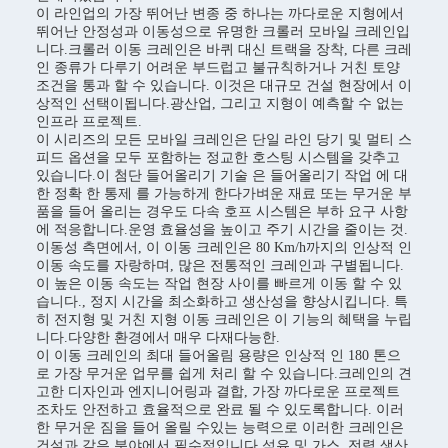
이 라인업의 가장 뛰어난 변종 중 하나는 까다로운 지형에서
뛰어난 안정성과 이동성으로 유명한 크롤러 모바일 크레인입
니다.크롤러 이동 크레인은 바퀴 대신 트랙을 장착, 다른 크레
인 종류가 다루기 어려운 부드럽고 불규칙하거나 거친 토양
조건을 통과 할 수 있습니다. 이것은 대규모 건설 현장에서 이
상적인 선택이됩니다.광산업, 그리고 지형이 예측할 수 없는
인프라 프로젝트.
이 시리즈의 모든 모바일 크레인은 단일 라인 당기 및 멀티 스
피드 옵션을 모두 포함하는 정교한 호스팅 시스템을 갖추고
있습니다.이 첨단 들어올리기 기술 은 들어올리기 작업 에 대
한 정확 한 통제 를 가능하게 한다가벼운 재료 또는 무거운 부
품을 들어 올리는 경우도 다속 호프 시스템은 부하 요구 사항
에 적응합니다.운영 효율성을 높이고 주기 시간을 줄이는 것.
이동성 측면에서, 이 이동 크레인은 80 Km/h까지의 인상적 인
이동 속도를 자랑하며, 많은 전통적인 크레인과 구별됩니다.
이 높은 이동 속도는 작업 현장 사이를 빠르게 이동 할 수 있
습니다., 정지 시간을 최소화하고 생산성을 향상시킵니다. 특
히 전지형 및 거친 지형 이동 크레인은 이 기능의 혜택을 누립
니다.다양한 환경에서 매우 다재다능한.
이 이동 크레인의 최대 들어올림 용량은 인상적 인 180 톤으
로 가장 무거운 업무를 쉽게 처리 할 수 있습니다.크레인의 견
고한 디자인과 엔지니어링과 결합, 가장 까다로운 프로젝트
조차도 안전하고 효율적으로 완료 될 수 있도록합니다. 이러
한 무거운 짐을 들어 올릴 수있는 능력으로 이러한 크레인은
건설과 같은 분야에서 필수적입니다.석유 및 가스, 전력 생산,