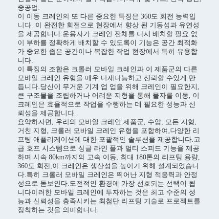
중공업.
이 이동 크레인의 또 다른 중요한 특징은 360도 회전 능력입
니다. 이 완전한 회전으로 현장에서 향상 된 기동성과 유연성
을 제공합니다.운용자가 크레인 전체를 다시 배치할 필요 없
이 부하를 정확하게 배치할 수 있도록이 기능은 공간 최적화
가 중요한 좁은 공간이나 복잡한 작업 현장에서 특히 유용합
니다.
이 특징의 조합은 크롤러 모바일 크레인과 이 제품군의 다른
모바일 크레인 유형을 매우 다재다능하고 신뢰할 수있게 만
듭니다.당신이 무거운 기계 업 업을 위해 크레인이 필요한지,
큰 구조물을 조립하거나 어려운 지형을 통해 물자를 이동, 이
크레인은 효율적으로 작업을 수행하는 데 필요한 성능과 신
뢰성을 제공합니다.
요약하자면, 우리의 모바일 크레인 제품군, 수압, 모든 지형,
거친 지형, 크롤러 모바일 크레인 유형을 포함하여,다양한 리
프팅 애플리케이션에 대한 포괄적인 솔루션을 제공합니다.고
급 호프 시스템으로 싱글 라인 풀과 멀티 스피드 기능을 제공
하며 시속 80km까지의 고속 이동, 최대 180톤의 리프팅 용량,
360도 회전,이 크레인은 생산성을 높이기 위해 설계되었습니
다.특히 크롤러 모바일 크레인은 뛰어난 지형 적응력과 안정
성으로 돋보인다.도전적인 환경에 가장 선호되는 선택이 됩
니다이러한 모바일 크레인에 투자하는 것은 최고 수준의 성
능과 신뢰성을 충족시키는 최첨단 리프팅 기술로 프로젝트를
장착하는 것을 의미합니다.