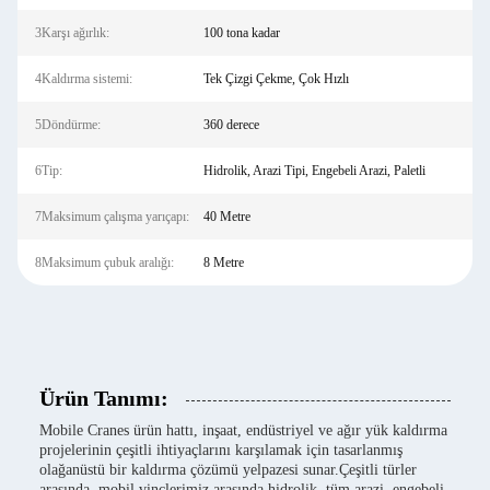
3Karşı ağırlık:
100 tona kadar
4Kaldırma sistemi:
Tek Çizgi Çekme, Çok Hızlı
5Döndürme:
360 derece
6Tip:
Hidrolik, Arazi Tipi, Engebeli Arazi, Paletli
7Maksimum çalışma yarıçapı:
40 Metre
8Maksimum çubuk aralığı:
8 Metre
Ürün Tanımı:
Mobile Cranes ürün hattı, inşaat, endüstriyel ve ağır yük kaldırma
projelerinin çeşitli ihtiyaçlarını karşılamak için tasarlanmış
olağanüstü bir kaldırma çözümü yelpazesi sunar.Çeşitli türler
arasında, mobil vinçlerimiz arasında hidrolik, tüm arazi, engebeli