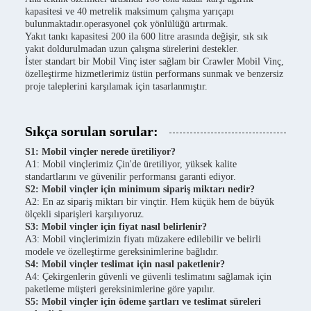
kapasitesi ve 40 metrelik maksimum çalışma yarıçapı
bulunmaktadır.operasyonel çok yönlülüğü artırmak.
Yakıt tankı kapasitesi 200 ila 600 litre arasında değişir, sık sık
yakıt doldurulmadan uzun çalışma sürelerini destekler.
İster standart bir Mobil Vinç ister sağlam bir Crawler Mobil Vinç,
özelleştirme hizmetlerimiz üstün performans sunmak ve benzersiz
proje taleplerini karşılamak için tasarlanmıştır.
Sıkça sorulan sorular:
S1: Mobil vinçler nerede üretiliyor?
A1: Mobil vinçlerimiz Çin'de üretiliyor, yüksek kalite
standartlarını ve güvenilir performansı garanti ediyor.
S2: Mobil vinçler için minimum sipariş miktarı nedir?
A2: En az sipariş miktarı bir vinçtir. Hem küçük hem de büyük
ölçekli siparişleri karşılıyoruz.
S3: Mobil vinçler için fiyat nasıl belirlenir?
A3: Mobil vinçlerimizin fiyatı müzakere edilebilir ve belirli
modele ve özelleştirme gereksinimlerine bağlıdır.
S4: Mobil vinçler teslimat için nasıl paketlenir?
A4: Çekirgenlerin güvenli ve güvenli teslimatını sağlamak için
paketleme müşteri gereksinimlerine göre yapılır.
S5: Mobil vinçler için ödeme şartları ve teslimat süreleri