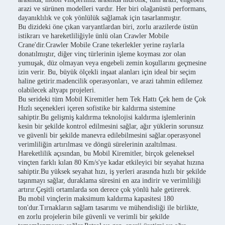
arazi ve sürünen modelleri vardır. Her biri olağanüstü performans,
dayanıklılık ve çok yönlülük sağlamak için tasarlanmıştır.
Bu dizideki öne çıkan varyantlardan biri, zorlu arazilerde üstün
istikrarı ve hareketliliğiyle ünlü olan Crawler Mobile
Crane'dir.Crawler Mobile Crane tekerlekler yerine raylarla
donatılmıştır, diğer vinç türlerinin işleme koyması zor olan
yumuşak, düz olmayan veya engebeli zemin koşullarını geçmesine
izin verir. Bu, büyük ölçekli inşaat alanları için ideal bir seçim
haline getirir.madencilik operasyonları, ve arazi tahmin edilemez
olabilecek altyapı projeleri.
Bu serideki tüm Mobil Kiremitler hem Tek Hattı Çek hem de Çok
Hızlı seçenekleri içeren sofistike bir kaldırma sistemine
sahiptir.Bu gelişmiş kaldırma teknolojisi kaldırma işlemlerinin
kesin bir şekilde kontrol edilmesini sağlar, ağır yüklerin sorunsuz
ve güvenli bir şekilde manevra edilebilmesini sağlar.operasyonel
verimliliğin artırılması ve döngü sürelerinin azaltılması.
Hareketlilik açısından, bu Mobil Kiremitler, birçok geleneksel
vinçten farklı kılan 80 Km/s'ye kadar etkileyici bir seyahat hızına
sahiptir.Bu yüksek seyahat hızı, iş yerleri arasında hızlı bir şekilde
taşınmayı sağlar, duraklama süresini en aza indirir ve verimliliği
artırır.Çeşitli ortamlarda son derece çok yönlü hale getirerek.
Bu mobil vinçlerin maksimum kaldırma kapasitesi 180
ton'dur.Tırnakların sağlam tasarımı ve mühendisliği ile birlikte,
en zorlu projelerin bile güvenli ve verimli bir şekilde