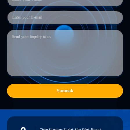
Sunmak
Çin'in Shandong Eyaleti, Zibo Şehri, Huantai