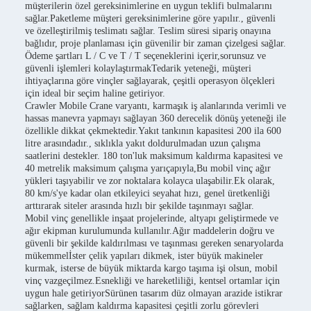
müşterilerin özel gereksinimlerine en uygun teklifi bulmalarını
sağlar.Paketleme müşteri gereksinimlerine göre yapılır., güvenli
ve özelleştirilmiş teslimatı sağlar. Teslim süresi sipariş onayına
bağlıdır, proje planlaması için güvenilir bir zaman çizelgesi sağlar.
Ödeme şartları L / C ve T / T seçeneklerini içerir,sorunsuz ve
güvenli işlemleri kolaylaştırmakTedarik yeteneği, müşteri
ihtiyaçlarına göre vinçler sağlayarak, çeşitli operasyon ölçekleri
için ideal bir seçim haline getiriyor.
Crawler Mobile Crane varyantı, karmaşık iş alanlarında verimli ve
hassas manevra yapmayı sağlayan 360 derecelik dönüş yeteneği ile
özellikle dikkat çekmektedir.Yakıt tankının kapasitesi 200 ila 600
litre arasındadır., sıklıkla yakıt doldurulmadan uzun çalışma
saatlerini destekler. 180 ton'luk maksimum kaldırma kapasitesi ve
40 metrelik maksimum çalışma yarıçapıyla,Bu mobil vinç ağır
yükleri taşıyabilir ve zor noktalara kolayca ulaşabilir.Ek olarak,
80 km/s'ye kadar olan etkileyici seyahat hızı, genel üretkenliği
arttırarak siteler arasında hızlı bir şekilde taşınmayı sağlar.
Mobil vinç genellikle inşaat projelerinde, altyapı geliştirmede ve
ağır ekipman kurulumunda kullanılır.Ağır maddelerin doğru ve
güvenli bir şekilde kaldırılması ve taşınması gereken senaryolarda
mükemmelİster çelik yapıları dikmek, ister büyük makineler
kurmak, isterse de büyük miktarda kargo taşıma işi olsun, mobil
vinç vazgeçilmez.Esnekliği ve hareketliliği, kentsel ortamlar için
uygun hale getiriyorSürünen tasarım düz olmayan arazide istikrar
sağlarken, sağlam kaldırma kapasitesi çeşitli zorlu görevleri