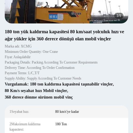
1
/
1
180 ton yük kaldırma kapasitesi 80 km/saat yolculuk hızı ve
ağır yükler için 360 derece dönüşü olan mobil vinçler
Marka adı: XCMG
Minimum Order Quantity: One Crane
Fiyat: Anlaşılabilir
Packaging Details: Packing According To Customer Requirements
Delivery Time: According To Order Confirmation
Payment Terms: L/C,T/T
Supply Ability: Supply According To Customer Needs
Vurgulamak:
180 ton kaldırma kapasitesi taşınabilir vinçler
,
80 Km/s seyahat hızı Mobil vinçler
,
360 derece dönme sürünen mobil vinç
1Seyahat hızı:
80 km/s'ye kadar
2Maksimum kaldırma
180 Ton
kapasitesi: