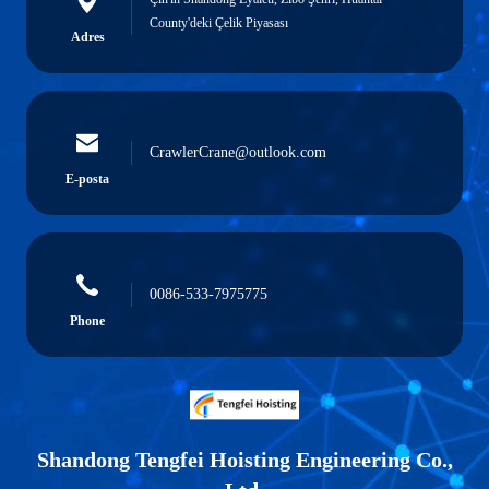
County'deki Çelik Piyasası
Adres
CrawlerCrane@outlook.com
E-posta
0086-533-7975775
Phone
Shandong Tengfei Hoisting Engineering Co.,