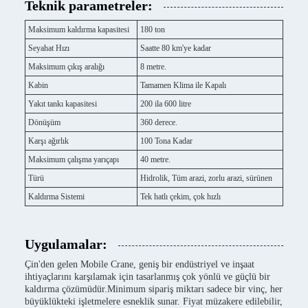
Teknik parametreler:
Maksimum kaldırma kapasitesi
180 ton
Seyahat Hızı
Saatte 80 km'ye kadar
Maksimum çıkış aralığı
8 metre.
Kabin
Tamamen Klima ile Kapalı
Yakıt tankı kapasitesi
200 ila 600 litre
Dönüşüm
360 derece.
Karşı ağırlık
100 Tona Kadar
Maksimum çalışma yarıçapı
40 metre.
Türü
Hidrolik, Tüm arazi, zorlu arazi, sürünen
Kaldırma Sistemi
Tek hatlı çekim, çok hızlı
Uygulamalar:
Çin'den gelen Mobile Crane, geniş bir endüstriyel ve inşaat
ihtiyaçlarını karşılamak için tasarlanmış çok yönlü ve güçlü bir
kaldırma çözümüdür.Minimum sipariş miktarı sadece bir vinç, her
büyüklükteki işletmelere esneklik sunar. Fiyat müzakere edilebilir,