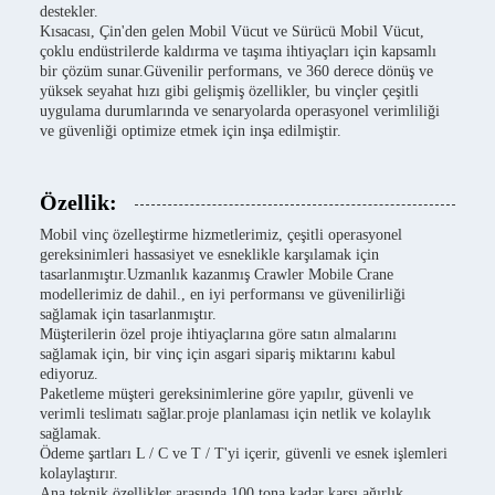
destekler.
Kısacası, Çin'den gelen Mobil Vücut ve Sürücü Mobil Vücut,
çoklu endüstrilerde kaldırma ve taşıma ihtiyaçları için kapsamlı
bir çözüm sunar.Güvenilir performans, ve 360 derece dönüş ve
yüksek seyahat hızı gibi gelişmiş özellikler, bu vinçler çeşitli
uygulama durumlarında ve senaryolarda operasyonel verimliliği
ve güvenliği optimize etmek için inşa edilmiştir.
Özellik:
Mobil vinç özelleştirme hizmetlerimiz, çeşitli operasyonel
gereksinimleri hassasiyet ve esneklikle karşılamak için
tasarlanmıştır.Uzmanlık kazanmış Crawler Mobile Crane
modellerimiz de dahil., en iyi performansı ve güvenilirliği
sağlamak için tasarlanmıştır.
Müşterilerin özel proje ihtiyaçlarına göre satın almalarını
sağlamak için, bir vinç için asgari sipariş miktarını kabul
ediyoruz.
Paketleme müşteri gereksinimlerine göre yapılır, güvenli ve
verimli teslimatı sağlar.proje planlaması için netlik ve kolaylık
sağlamak.
Ödeme şartları L / C ve T / T'yi içerir, güvenli ve esnek işlemleri
kolaylaştırır.
Ana teknik özellikler arasında 100 tona kadar karşı ağırlık