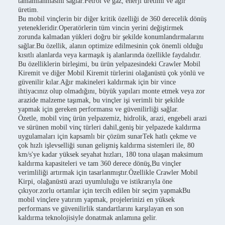
tamamlanmasını sağlar.Petrol ve gaz, enerji üretimi ve ağır
üretim.
Bu mobil vinçlerin bir diğer kritik özelliği de 360 derecelik dönüş
yetenekleridir.Operatörlerin tüm vincin yerini değiştirmek
zorunda kalmadan yükleri doğru bir şekilde konumlandırmalarını
sağlar.Bu özellik, alanın optimize edilmesinin çok önemli olduğu
kısıtlı alanlarda veya karmaşık iş alanlarında özellikle faydalıdır.
Bu özelliklerin birleşimi, bu ürün yelpazesindeki Crawler Mobil
Kiremit ve diğer Mobil Kiremit türlerini olağanüstü çok yönlü ve
güvenilir kılar.Ağır makineleri kaldırmak için bir vince
ihtiyacınız olup olmadığını, büyük yapıları monte etmek veya zor
arazide malzeme taşımak, bu vinçler işi verimli bir şekilde
yapmak için gereken performansı ve güvenilirliği sağlar.
Özetle, mobil vinç ürün yelpazemiz, hidrolik, arazi, engebeli arazi
ve sürünen mobil vinç türleri dahil,geniş bir yelpazede kaldırma
uygulamaları için kapsamlı bir çözüm sunarTek hatlı çekme ve
çok hızlı işlevselliği sunan gelişmiş kaldırma sistemleri ile, 80
km/s'ye kadar yüksek seyahat hızları, 180 tona ulaşan maksimum
kaldırma kapasiteleri ve tam 360 derece dönüş,Bu vinçler
verimliliği artırmak için tasarlanmıştır.Özellikle Crawler Mobil
Kirpi, olağanüstü arazi uyumluluğu ve istikrarıyla öne
çıkıyor.zorlu ortamlar için tercih edilen bir seçim yapmakBu
mobil vinçlere yatırım yapmak, projelerinizi en yüksek
performans ve güvenilirlik standartlarını karşılayan en son
kaldırma teknolojisiyle donatmak anlamına gelir.