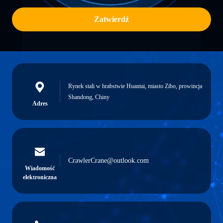
Zatwierdź
Rynek stali w hrabstwie Huantai, miasto Zibo, prowincja
Shandong, Chiny
Adres
CrawlerCrane@outlook.com
Wiadomość
elektroniczna