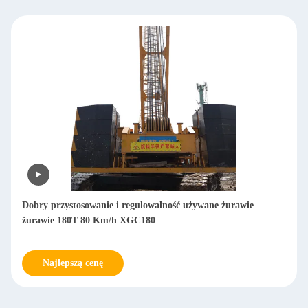
Dobry przystosowanie i regulowalność używane żurawie
żurawie 180T 80 Km/h XGC180
Najlepszą cenę