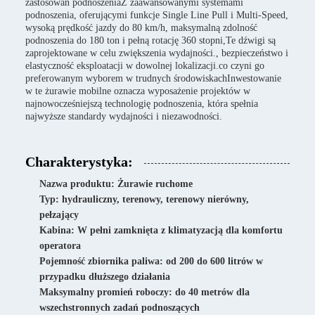
zastosowań podnoszeniaZ zaawansowanymi systemami
podnoszenia, oferującymi funkcje Single Line Pull i Multi-Speed,
wysoką prędkość jazdy do 80 km/h, maksymalną zdolność
podnoszenia do 180 ton i pełną rotację 360 stopni,Te dźwigi są
zaprojektowane w celu zwiększenia wydajności., bezpieczeństwo i
elastyczność eksploatacji w dowolnej lokalizacji.co czyni go
preferowanym wyborem w trudnych środowiskachInwestowanie
w te żurawie mobilne oznacza wyposażenie projektów w
najnowocześniejszą technologię podnoszenia, która spełnia
najwyższe standardy wydajności i niezawodności.
Charakterystyka:
Nazwa produktu: Żurawie ruchome
Typ: hydrauliczny, terenowy, terenowy nierówny,
pełzający
Kabina: W pełni zamknięta z klimatyzacją dla komfortu
operatora
Pojemność zbiornika paliwa: od 200 do 600 litrów w
przypadku dłuższego działania
Maksymalny promień roboczy: do 40 metrów dla
wszechstronnych zadań podnoszących