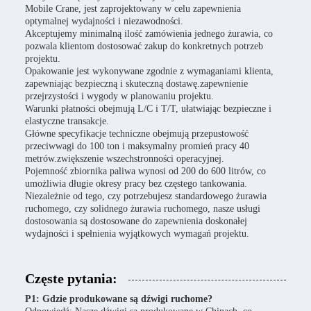
Mobile Crane, jest zaprojektowany w celu zapewnienia
optymalnej wydajności i niezawodności.
Akceptujemy minimalną ilość zamówienia jednego żurawia, co
pozwala klientom dostosować zakup do konkretnych potrzeb
projektu.
Opakowanie jest wykonywane zgodnie z wymaganiami klienta,
zapewniając bezpieczną i skuteczną dostawę.zapewnienie
przejrzystości i wygody w planowaniu projektu.
Warunki płatności obejmują L/C i T/T, ułatwiając bezpieczne i
elastyczne transakcje.
Główne specyfikacje techniczne obejmują przepustowość
przeciwwagi do 100 ton i maksymalny promień pracy 40
metrów.zwiększenie wszechstronności operacyjnej.
Pojemność zbiornika paliwa wynosi od 200 do 600 litrów, co
umożliwia długie okresy pracy bez częstego tankowania.
Niezależnie od tego, czy potrzebujesz standardowego żurawia
ruchomego, czy solidnego żurawia ruchomego, nasze usługi
dostosowania są dostosowane do zapewnienia doskonałej
wydajności i spełnienia wyjątkowych wymagań projektu.
Częste pytania:
P1: Gdzie produkowane są dźwigi ruchome?