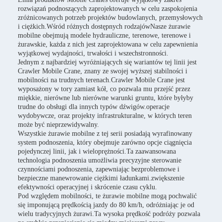
rozwiązań podnoszących zaprojektowanych w celu zaspokojenia
zróżnicowanych potrzeb projektów budowlanych, przemysłowych
i ciężkich.Wśród różnych dostępnych rodzajówNasze żurawie
mobilne obejmują modele hydrauliczne, terenowe, terenowe i
żurawskie, każda z nich jest zaprojektowana w celu zapewnienia
wyjątkowej wydajności, trwałości i wszechstronności.
Jednym z najbardziej wyróżniających się wariantów tej linii jest
Crawler Mobile Crane, znany ze swojej wyższej stabilności i
mobilności na trudnych terenach.Crawler Mobile Crane jest
wyposażony w tory zamiast kół, co pozwala mu przejść przez
miękkie, nierówne lub nierówne warunki gruntu, które byłyby
trudne do obsługi dla innych typów dźwigów.operacje
wydobywcze, oraz projekty infrastrukturalne, w których teren
może być nieprzewidywalny.
Wszystkie żurawie mobilne z tej serii posiadają wyrafinowany
system podnoszenia, który obejmuje zarówno opcje ciągnięcia
pojedynczej linii, jak i wieloprężności.Ta zaawansowana
technologia podnoszenia umożliwia precyzyjne sterowanie
czynnościami podnoszenia, zapewniając bezproblemowe i
bezpieczne manewrowanie ciężkimi ładunkami.zwiększenie
efektywności operacyjnej i skrócenie czasu cyklu.
Pod względem mobilności, te żurawie mobilne mogą pochwalić
się imponującą prędkością jazdy do 80 km/h, odróżniając je od
wielu tradycyjnych żurawi.Ta wysoka prędkość podróży pozwala