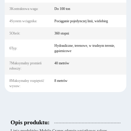
3Kontraktowa waga:
Do 100 ton
4System wciągnika:
Pociąganie pojedynczej linii, wielobieg
5Obrót:
360 stopni
Hydrauliczne, terenowe, w trudnym terenie,
6Typ:
gąsienicowe
7Maksymalny promień
40 metrów
roboczy:
8Maksymalny rozpiętość
8 metrów
wysuw:
Opis produktu:
Linia produktów Mobile Cranes oferuje wyjątkowy zakres