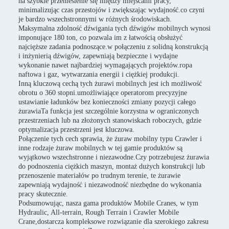
na szybkie przeniesienie się między miejscami pracy,
minimalizując czas przestojów i zwiększając wydajność.co czyni
je bardzo wszechstronnymi w różnych środowiskach.
Maksymalna zdolność dźwigania tych dźwigów mobilnych wynosi
imponujące 180 ton, co pozwala im z łatwością obsłużyć
najcięższe zadania podnoszące.w połączeniu z solidną konstrukcją
i inżynierią dźwigów, zapewniają bezpieczne i wydajne
wykonanie nawet najbardziej wymagających projektów.ropa
naftowa i gaz, wytwarzania energii i ciężkiej produkcji.
Inną kluczową cechą tych żurawi mobilnych jest ich możliwość
obrotu o 360 stopni.umożliwiające operatorom precyzyjne
ustawianie ładunków bez konieczności zmiany pozycji całego
żurawiaTa funkcja jest szczególnie korzystna w ograniczonych
przestrzeniach lub na złożonych stanowiskach roboczych, gdzie
optymalizacja przestrzeni jest kluczowa.
Połączenie tych cech sprawia, że żuraw mobilny typu Crawler i
inne rodzaje żuraw mobilnych w tej gamie produktów są
wyjątkowo wszechstronne i niezawodne.Czy potrzebujesz żurawia
do podnoszenia ciężkich maszyn, montaż dużych konstrukcji lub
przenoszenie materiałów po trudnym terenie, te żurawie
zapewniają wydajność i niezawodność niezbędne do wykonania
pracy skutecznie.
Podsumowując, nasza gama produktów Mobile Cranes, w tym
Hydraulic, All-terrain, Rough Terrain i Crawler Mobile
Crane,dostarcza kompleksowe rozwiązanie dla szerokiego zakresu