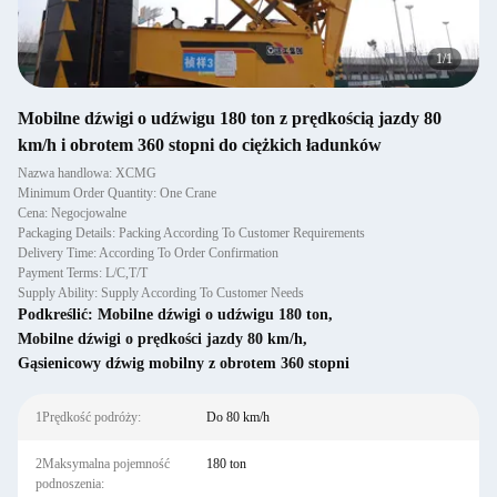
1
/
1
Mobilne dźwigi o udźwigu 180 ton z prędkością jazdy 80
km/h i obrotem 360 stopni do ciężkich ładunków
Nazwa handlowa: XCMG
Minimum Order Quantity: One Crane
Cena: Negocjowalne
Packaging Details: Packing According To Customer Requirements
Delivery Time: According To Order Confirmation
Payment Terms: L/C,T/T
Supply Ability: Supply According To Customer Needs
Podkreślić:
Mobilne dźwigi o udźwigu 180 ton
,
Mobilne dźwigi o prędkości jazdy 80 km/h
,
Gąsienicowy dźwig mobilny z obrotem 360 stopni
1Prędkość podróży:
Do 80 km/h
2Maksymalna pojemność
180 ton
podnoszenia: