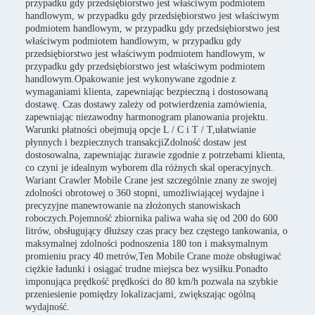
przypadku gdy przedsiębiorstwo jest właściwym podmiotem
handlowym, w przypadku gdy przedsiębiorstwo jest właściwym
podmiotem handlowym, w przypadku gdy przedsiębiorstwo jest
właściwym podmiotem handlowym, w przypadku gdy
przedsiębiorstwo jest właściwym podmiotem handlowym, w
przypadku gdy przedsiębiorstwo jest właściwym podmiotem
handlowym.Opakowanie jest wykonywane zgodnie z
wymaganiami klienta, zapewniając bezpieczną i dostosowaną
dostawę. Czas dostawy zależy od potwierdzenia zamówienia,
zapewniając niezawodny harmonogram planowania projektu.
Warunki płatności obejmują opcje L / C i T / T,ułatwianie
płynnych i bezpiecznych transakcjiZdolność dostaw jest
dostosowalna, zapewniając żurawie zgodnie z potrzebami klienta,
co czyni je idealnym wyborem dla różnych skal operacyjnych.
Wariant Crawler Mobile Crane jest szczególnie znany ze swojej
zdolności obrotowej o 360 stopni, umożliwiającej wydajne i
precyzyjne manewrowanie na złożonych stanowiskach
roboczych.Pojemność zbiornika paliwa waha się od 200 do 600
litrów, obsługujący dłuższy czas pracy bez częstego tankowania, o
maksymalnej zdolności podnoszenia 180 ton i maksymalnym
promieniu pracy 40 metrów,Ten Mobile Crane może obsługiwać
ciężkie ładunki i osiągać trudne miejsca bez wysiłku.Ponadto
imponująca prędkość prędkości do 80 km/h pozwala na szybkie
przeniesienie pomiędzy lokalizacjami, zwiększając ogólną
wydajność.