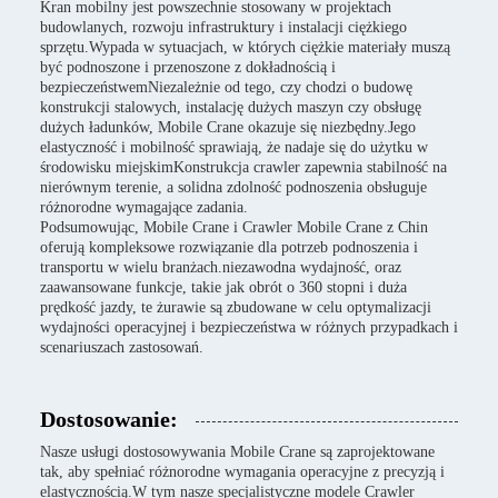
Kran mobilny jest powszechnie stosowany w projektach
budowlanych, rozwoju infrastruktury i instalacji ciężkiego
sprzętu.Wypada w sytuacjach, w których ciężkie materiały muszą
być podnoszone i przenoszone z dokładnością i
bezpieczeństwemNiezależnie od tego, czy chodzi o budowę
konstrukcji stalowych, instalację dużych maszyn czy obsługę
dużych ładunków, Mobile Crane okazuje się niezbędny.Jego
elastyczność i mobilność sprawiają, że nadaje się do użytku w
środowisku miejskimKonstrukcja crawler zapewnia stabilność na
nierównym terenie, a solidna zdolność podnoszenia obsługuje
różnorodne wymagające zadania.
Podsumowując, Mobile Crane i Crawler Mobile Crane z Chin
oferują kompleksowe rozwiązanie dla potrzeb podnoszenia i
transportu w wielu branżach.niezawodna wydajność, oraz
zaawansowane funkcje, takie jak obrót o 360 stopni i duża
prędkość jazdy, te żurawie są zbudowane w celu optymalizacji
wydajności operacyjnej i bezpieczeństwa w różnych przypadkach i
scenariuszach zastosowań.
Dostosowanie:
Nasze usługi dostosowywania Mobile Crane są zaprojektowane
tak, aby spełniać różnorodne wymagania operacyjne z precyzją i
elastycznością.W tym nasze specjalistyczne modele Crawler