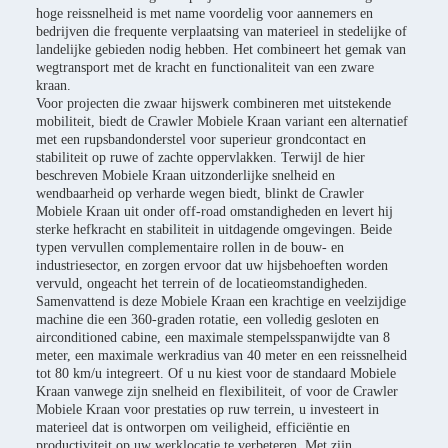
hoge reissnelheid is met name voordelig voor aannemers en
bedrijven die frequente verplaatsing van materieel in stedelijke of
landelijke gebieden nodig hebben. Het combineert het gemak van
wegtransport met de kracht en functionaliteit van een zware
kraan.
Voor projecten die zwaar hijswerk combineren met uitstekende
mobiliteit, biedt de Crawler Mobiele Kraan variant een alternatief
met een rupsbandonderstel voor superieur grondcontact en
stabiliteit op ruwe of zachte oppervlakken. Terwijl de hier
beschreven Mobiele Kraan uitzonderlijke snelheid en
wendbaarheid op verharde wegen biedt, blinkt de Crawler
Mobiele Kraan uit onder off-road omstandigheden en levert hij
sterke hefkracht en stabiliteit in uitdagende omgevingen. Beide
typen vervullen complementaire rollen in de bouw- en
industriesector, en zorgen ervoor dat uw hijsbehoeften worden
vervuld, ongeacht het terrein of de locatieomstandigheden.
Samenvattend is deze Mobiele Kraan een krachtige en veelzijdige
machine die een 360-graden rotatie, een volledig gesloten en
airconditioned cabine, een maximale stempelsspanwijdte van 8
meter, een maximale werkradius van 40 meter en een reissnelheid
tot 80 km/u integreert. Of u nu kiest voor de standaard Mobiele
Kraan vanwege zijn snelheid en flexibiliteit, of voor de Crawler
Mobiele Kraan voor prestaties op ruw terrein, u investeert in
materieel dat is ontworpen om veiligheid, efficiëntie en
productiviteit op uw werklocatie te verbeteren. Met zijn