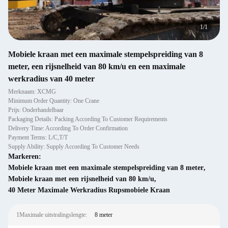
1
/
1
Mobiele kraan met een maximale stempelspreiding van 8
meter, een rijsnelheid van 80 km/u en een maximale
werkradius van 40 meter
Merknaam: XCMG
Minimum Order Quantity: One Crane
Prijs: Onderhandelbaar
Packaging Details: Packing According To Customer Requirements
Delivery Time: According To Order Confirmation
Payment Terms: L/C,T/T
Supply Ability: Supply According To Customer Needs
Markeren:
Mobiele kraan met een maximale stempelspreiding van 8 meter
,
Mobiele kraan met een rijsnelheid van 80 km/u
,
40 Meter Maximale Werkradius Rupsmobiele Kraan
1Maximale uitstralingslengte:
8 meter