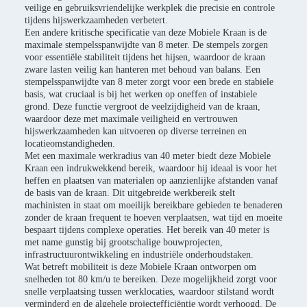
veilige en gebruiksvriendelijke werkplek die precisie en controle
tijdens hijswerkzaamheden verbetert.
Een andere kritische specificatie van deze Mobiele Kraan is de
maximale stempelsspanwijdte van 8 meter. De stempels zorgen
voor essentiële stabiliteit tijdens het hijsen, waardoor de kraan
zware lasten veilig kan hanteren met behoud van balans. Een
stempelsspanwijdte van 8 meter zorgt voor een brede en stabiele
basis, wat cruciaal is bij het werken op oneffen of instabiele
grond. Deze functie vergroot de veelzijdigheid van de kraan,
waardoor deze met maximale veiligheid en vertrouwen
hijswerkzaamheden kan uitvoeren op diverse terreinen en
locatieomstandigheden.
Met een maximale werkradius van 40 meter biedt deze Mobiele
Kraan een indrukwekkend bereik, waardoor hij ideaal is voor het
heffen en plaatsen van materialen op aanzienlijke afstanden vanaf
de basis van de kraan. Dit uitgebreide werkbereik stelt
machinisten in staat om moeilijk bereikbare gebieden te benaderen
zonder de kraan frequent te hoeven verplaatsen, wat tijd en moeite
bespaart tijdens complexe operaties. Het bereik van 40 meter is
met name gunstig bij grootschalige bouwprojecten,
infrastructuurontwikkeling en industriële onderhoudstaken.
Wat betreft mobiliteit is deze Mobiele Kraan ontworpen om
snelheden tot 80 km/u te bereiken. Deze mogelijkheid zorgt voor
snelle verplaatsing tussen werklocaties, waardoor stilstand wordt
verminderd en de algehele projectefficiëntie wordt verhoogd. De