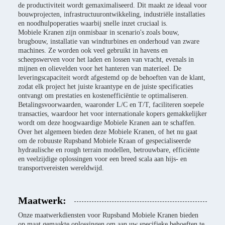
de productiviteit wordt gemaximaliseerd. Dit maakt ze ideaal voor
bouwprojecten, infrastructuurontwikkeling, industriële installaties
en noodhulpoperaties waarbij snelle inzet cruciaal is.
Mobiele Kranen zijn onmisbaar in scenario's zoals bouw,
brugbouw, installatie van windturbines en onderhoud van zware
machines. Ze worden ook veel gebruikt in havens en
scheepswerven voor het laden en lossen van vracht, evenals in
mijnen en olievelden voor het hanteren van materieel. De
leveringscapaciteit wordt afgestemd op de behoeften van de klant,
zodat elk project het juiste kraantype en de juiste specificaties
ontvangt om prestaties en kostenefficiëntie te optimaliseren.
Betalingsvoorwaarden, waaronder L/C en T/T, faciliteren soepele
transacties, waardoor het voor internationale kopers gemakkelijker
wordt om deze hoogwaardige Mobiele Kranen aan te schaffen.
Over het algemeen bieden deze Mobiele Kranen, of het nu gaat
om de robuuste Rupsband Mobiele Kraan of gespecialiseerde
hydraulische en rough terrain modellen, betrouwbare, efficiënte
en veelzijdige oplossingen voor een breed scala aan hijs- en
transportvereisten wereldwijd.
Maatwerk:
Onze maatwerkdiensten voor Rupsband Mobiele Kranen bieden
op maat gemaakte oplossingen om aan uw specifieke behoeften te