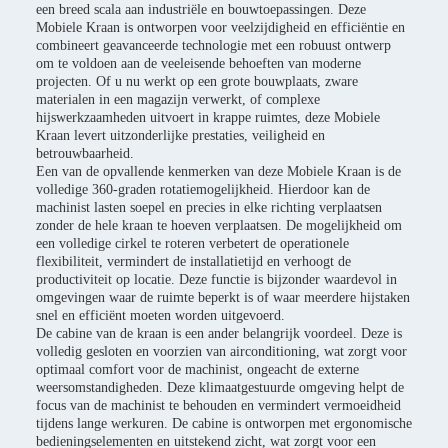
een breed scala aan industriële en bouwtoepassingen. Deze
Mobiele Kraan is ontworpen voor veelzijdigheid en efficiëntie en
combineert geavanceerde technologie met een robuust ontwerp
om te voldoen aan de veeleisende behoeften van moderne
projecten. Of u nu werkt op een grote bouwplaats, zware
materialen in een magazijn verwerkt, of complexe
hijswerkzaamheden uitvoert in krappe ruimtes, deze Mobiele
Kraan levert uitzonderlijke prestaties, veiligheid en
betrouwbaarheid.
Een van de opvallende kenmerken van deze Mobiele Kraan is de
volledige 360-graden rotatiemogelijkheid. Hierdoor kan de
machinist lasten soepel en precies in elke richting verplaatsen
zonder de hele kraan te hoeven verplaatsen. De mogelijkheid om
een volledige cirkel te roteren verbetert de operationele
flexibiliteit, vermindert de installatietijd en verhoogt de
productiviteit op locatie. Deze functie is bijzonder waardevol in
omgevingen waar de ruimte beperkt is of waar meerdere hijstaken
snel en efficiënt moeten worden uitgevoerd.
De cabine van de kraan is een ander belangrijk voordeel. Deze is
volledig gesloten en voorzien van airconditioning, wat zorgt voor
optimaal comfort voor de machinist, ongeacht de externe
weersomstandigheden. Deze klimaatgestuurde omgeving helpt de
focus van de machinist te behouden en vermindert vermoeidheid
tijdens lange werkuren. De cabine is ontworpen met ergonomische
bedieningselementen en uitstekend zicht, wat zorgt voor een