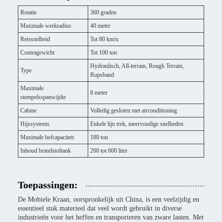
Rotatie
360 graden
Maximale werkradius
40 meter
Reissnelheid
Tot 80 km/u
Contragewicht
Tot 100 ton
Hydraulisch, All-terrain, Rough Terrain,
Type
Rupsband
Maximale
8 meter
stempelsspanwijdte
Cabine
Volledig gesloten met airconditioning
Hijssysteem
Enkele lijn trek, meervoudige snelheden
Maximale hefcapaciteit
180 ton
Inhoud brandstoftank
200 tot 600 liter
Toepassingen:
De Mobiele Kraan, oorspronkelijk uit China, is een veelzijdig en
essentieel stuk materieel dat veel wordt gebruikt in diverse
industrieën voor het heffen en transporteren van zware lasten. Met