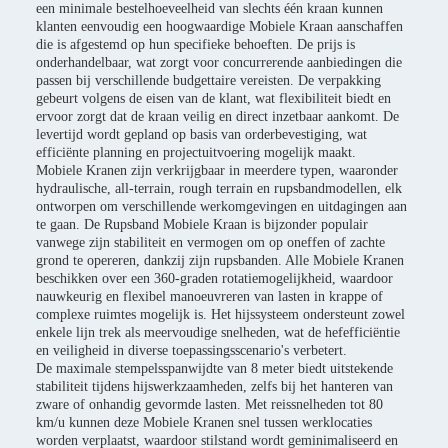
een minimale bestelhoeveelheid van slechts één kraan kunnen
klanten eenvoudig een hoogwaardige Mobiele Kraan aanschaffen
die is afgestemd op hun specifieke behoeften. De prijs is
onderhandelbaar, wat zorgt voor concurrerende aanbiedingen die
passen bij verschillende budgettaire vereisten. De verpakking
gebeurt volgens de eisen van de klant, wat flexibiliteit biedt en
ervoor zorgt dat de kraan veilig en direct inzetbaar aankomt. De
levertijd wordt gepland op basis van orderbevestiging, wat
efficiënte planning en projectuitvoering mogelijk maakt.
Mobiele Kranen zijn verkrijgbaar in meerdere typen, waaronder
hydraulische, all-terrain, rough terrain en rupsbandmodellen, elk
ontworpen om verschillende werkomgevingen en uitdagingen aan
te gaan. De Rupsband Mobiele Kraan is bijzonder populair
vanwege zijn stabiliteit en vermogen om op oneffen of zachte
grond te opereren, dankzij zijn rupsbanden. Alle Mobiele Kranen
beschikken over een 360-graden rotatiemogelijkheid, waardoor
nauwkeurig en flexibel manoeuvreren van lasten in krappe of
complexe ruimtes mogelijk is. Het hijssysteem ondersteunt zowel
enkele lijn trek als meervoudige snelheden, wat de hefefficiëntie
en veiligheid in diverse toepassingsscenario's verbetert.
De maximale stempelsspanwijdte van 8 meter biedt uitstekende
stabiliteit tijdens hijswerkzaamheden, zelfs bij het hanteren van
zware of onhandig gevormde lasten. Met reissnelheden tot 80
km/u kunnen deze Mobiele Kranen snel tussen werklocaties
worden verplaatst, waardoor stilstand wordt geminimaliseerd en