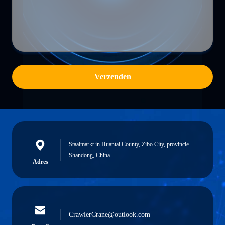
Verzenden
Staalmarkt in Huantai County, Zibo City, provincie
Shandong, China
Adres
CrawlerCrane@outlook.com