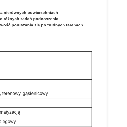
na nierównych powierzchniach
do różnych zadań podnoszenia
twość poruszania się po trudnych terenach
, terenowy, gąsienicowy
imatyzacją
obiegowy