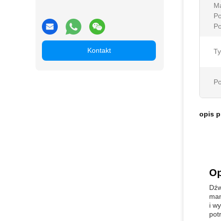
M
P
Po
Kontakt
Ty
Po
opis 
Op
Dźw
man
i w
pot