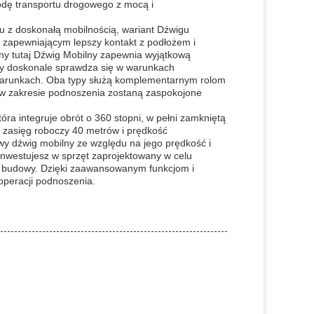
odę transportu drogowego z mocą i
 z doskonałą mobilnością, wariant Dźwigu
zapewniającym lepszy kontakt z podłożem i
ny tutaj Dźwig Mobilny zapewnia wyjątkową
wy doskonale sprawdza się w warunkach
 warunkach. Oba typy służą komplementarnym rolom
 w zakresie podnoszenia zostaną zaspokojone
ra integruje obrót o 360 stopni, w pełni zamkniętą
 zasięg roboczy 40 metrów i prędkość
wy dźwig mobilny ze względu na jego prędkość i
inwestujesz w sprzęt zaprojektowany w celu
u budowy. Dzięki zaawansowanym funkcjom i
 operacji podnoszenia.