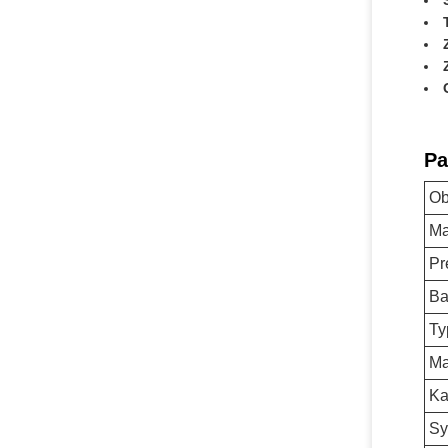
Pa
Ob
Ma
Pr
Ba
Ty
Ma
Ka
Sy