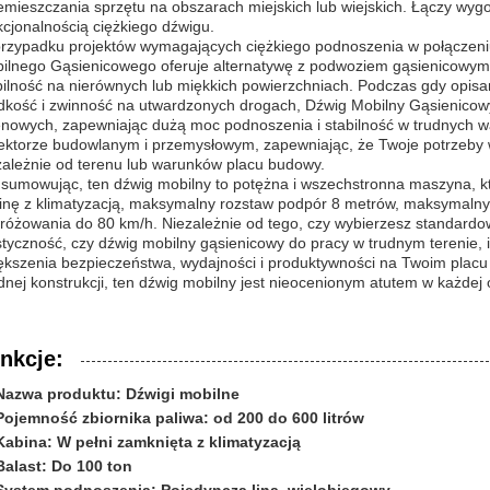
emieszczania sprzętu na obszarach miejskich lub wiejskich. Łączy wyg
kcjonalnością ciężkiego dźwigu.
rzypadku projektów wymagających ciężkiego podnoszenia w połączeniu
ilnego Gąsienicowego oferuje alternatywę z podwoziem gąsienicowym 
bilność na nierównych lub miękkich powierzchniach. Podczas gdy opisa
dkość i zwinność na utwardzonych drogach, Dźwig Mobilny Gąsienico
enowych, zapewniając dużą moc podnoszenia i stabilność w trudnych
ektorze budowlanym i przemysłowym, zapewniając, że Twoje potrzeby
zależnie od terenu lub warunków placu budowy.
sumowując, ten dźwig mobilny to potężna i wszechstronna maszyna, któ
inę z klimatyzacją, maksymalny rozstaw podpór 8 metrów, maksymalny
różowania do 80 km/h. Niezależnie od tego, czy wybierzesz standardo
styczność, czy dźwig mobilny gąsienicowy do pracy w trudnym terenie, 
ększenia bezpieczeństwa, wydajności i produktywności na Twoim plac
idnej konstrukcji, ten dźwig mobilny jest nieocenionym atutem w każdej
nkcje:
Nazwa produktu: Dźwigi mobilne
Pojemność zbiornika paliwa: od 200 do 600 litrów
Kabina: W pełni zamknięta z klimatyzacją
Balast: Do 100 ton