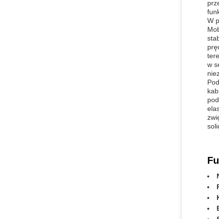
prz
fun
W p
Mob
sta
prę
ter
w s
nie
Pod
kab
pod
ela
zwi
sol
Fu