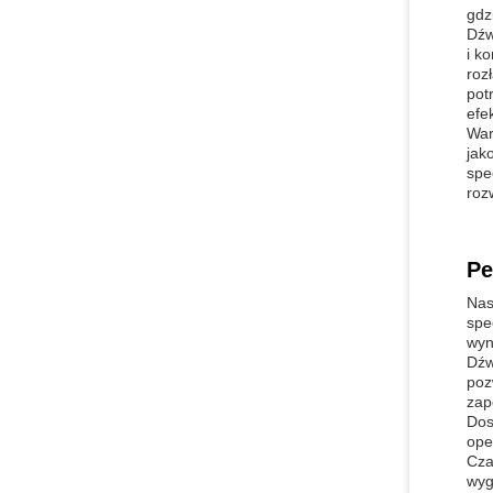
gdz
Dźw
i k
roz
pot
efe
War
jak
spe
roz
Pe
Nas
spe
wyn
Dźw
poz
zap
Dos
ope
Cza
wyg