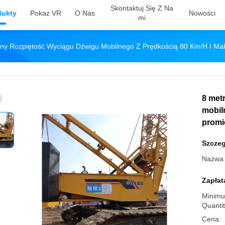
Skontaktuj Się Z Na
dukty
Pokaz VR
O Nas
Nowości
Mi
ny Rozpiętość Wyciągu Dźwigu Mobilnego Z Prędkością 80 Km/h I M
8 met
mobil
promi
Szczeg
Nazwa 
Zapłat
Minimu
Quantit
Cena: