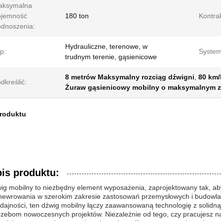
aksymalna
ojemność
180 ton
Kontra
dnoszenia:
Hydrauliczne, terenowe, w
p:
System
trudnym terenie, gąsienicowe
8 metrów Maksymalny rozciąg dźwigni
,
80 km/
dkreślić:
Żuraw gąsienicowy mobilny o maksymalnym z
produktu
is produktu:
ig mobilny to niezbędny element wyposażenia, zaprojektowany tak, a
ewrowania w szerokim zakresie zastosowań przemysłowych i budowlan
ydajności, ten dźwig mobilny łączy zaawansowaną technologię z solidn
rzebom nowoczesnych projektów. Niezależnie od tego, czy pracujesz n