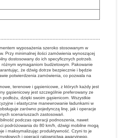
elementem wyposażenia szeroko stosowanym w
w. Przy minimalnej ilości zamówienia wynoszącej
ilny dostosowany do ich specyficznych potrzeb.
ące różnym wymaganiom budżetowym. Pakowanie
rantując, że dźwig dotrze bezpiecznie i będzie
awie potwierdzenia zamówienia, co pozwala na
nowe, terenowe i gąsienicowe, z których każdy jest
ny gąsienicowy jest szczególnie preferowany ze
m podłożu, dzięki swoim gąsienicom. Wszystkie
ecyzyjne i elastyczne manewrowanie ładunkami w
sługuje zarówno pojedynczą linę, jak i operacje
żnych scenariuszach zastosowań.
ilność podczas operacji podnoszenia, nawet
ści podróżowania do 80 km/h, dźwigi mobilne mogą
e i maksymalizując produktywność. Czyni to je
emysłowych i operacji ratownictwa awaryjnego,