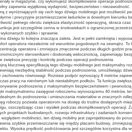
eriały w magazynie, czy wykonujesz skomplikowane operacje podnosze
ilny zapewnia wyjątkową wydajność, bezpieczeństwo i niezawodność.
ną z wyróżniających się cech tego dźwigu mobilnego jest możliwość pe
płynne i precyzyjne przemieszczanie ładunków w dowolnym kierunku be
liwość pełnego obrotu zwiększa elastyczność operacyjną, skraca czas 
funkcja jest szczególnie cenna w środowiskach o ograniczonej przestrz
 wykonanych szybko i sprawnie.
ina dźwigu to kolejna znacząca zaleta. Jest w pełni zamknięta i wypo
fort operatora niezależnie od warunków pogodowych na zewnątrz. To
centrację operatora i zmniejsza zmęczenie podczas długich godzin pra
onomicznymi sterownikami i doskonałą widocznością, zapewniając bezpi
re zwiększa precyzję i kontrolę podczas operacji podnoszenia.
ejną kluczową specyfikacją tego dźwigu mobilnego jest maksymalny r
ewniają niezbędną stabilność podczas podnoszenia, umożliwiając dźwi
y zachowaniu równowagi. Rozstaw podpór wynoszący 8 metrów zapewnia
czas pracy na nierównym lub niestabilnym podłożu. Ta funkcja zwięks
onywanie podnoszenia z maksymalnym bezpieczeństwem i pewnością n
ęki maksymalnemu zasięgowi roboczemu wynoszącemu 40 metrów, ten d
idealnym do podnoszenia i umieszczania materiałów w znacznych odle
ięg roboczy pozwala operatorom na dostęp do trudno dostępnych miej
igu, oszczędzając czas i wysiłek podczas skomplikowanych operacji. Z
ych projektach budowlanych, rozwoju infrastruktury i zadaniach konser
 względem mobilności, ten dźwig mobilny jest zaprojektowany do porus
ewnia szybkie przemieszczanie się między placami budowy, zmniejszają
jektu. Wysoka prędkość podróżowania jest szczególnie korzystna dla 