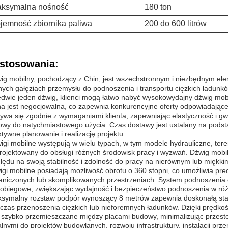
ksymalna nośność
180 ton
jemność zbiornika paliwa
200 do 600 litrów
stosowania:
ig mobilny, pochodzący z Chin, jest wszechstronnym i niezbędnym 
nych gałęziach przemysłu do podnoszenia i transportu ciężkich ładunkó
edwie jeden dźwig, klienci mogą łatwo nabyć wysokowydajny dźwig mob
a jest negocjowalna, co zapewnia konkurencyjne oferty odpowiadaj
ywa się zgodnie z wymaganiami klienta, zapewniając elastyczność i gwa
owy do natychmiastowego użycia. Czas dostawy jest ustalany na podst
ktywne planowanie i realizację projektu.
igi mobilne występują w wielu typach, w tym modele hydrauliczne, tere
rojektowany do obsługi różnych środowisk pracy i wyzwań. Dźwig mobil
lędu na swoją stabilność i zdolność do pracy na nierównym lub miękki
igi mobilne posiadają możliwość obrotu o 360 stopni, co umożliwia pr
aniczonych lub skomplikowanych przestrzeniach. System podnoszenia ob
lobiegowe, zwiększając wydajność i bezpieczeństwo podnoszenia w ró
symalny rozstaw podpór wynoszący 8 metrów zapewnia doskonałą stab
czas przenoszenia ciężkich lub nieforemnych ładunków. Dzięki prędko
 szybko przemieszczane między placami budowy, minimalizując przestoj
alnymi do projektów budowlanych, rozwoju infrastruktury, instalacji prz