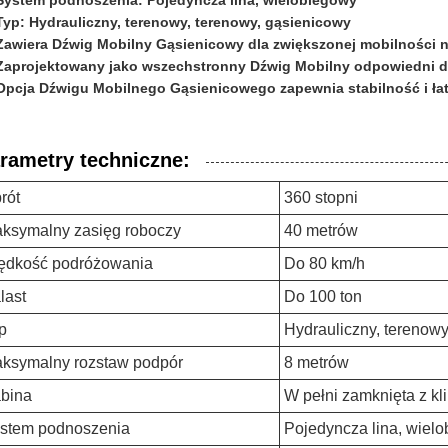
System podnoszenia: Pojedyncza lina, wielobiegowy
Typ: Hydrauliczny, terenowy, terenowy, gąsienicowy
Zawiera Dźwig Mobilny Gąsienicowy dla zwiększonej mobilności 
Zaprojektowany jako wszechstronny Dźwig Mobilny odpowiedni 
Opcja Dźwigu Mobilnego Gąsienicowego zapewnia stabilność i ła
rametry techniczne:
rót
360 stopni
ksymalny zasięg roboczy
40 metrów
ędkość podróżowania
Do 80 km/h
last
Do 100 ton
p
Hydrauliczny, terenowy
ksymalny rozstaw podpór
8 metrów
bina
W pełni zamknięta z kl
stem podnoszenia
Pojedyncza lina, wiel