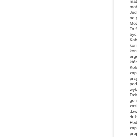
mat
mob
Jed
na 
Moż
Ta 
być
Kab
kom
kon
erg
któ
Kol
zap
prz
pod
wyk
Dzi
go 
zas
dźw
duż
Pod
zap
pro