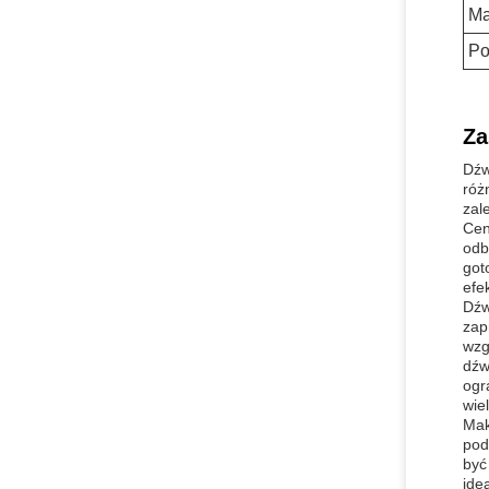
Ma
Po
Za
Dźw
róż
zal
Cen
odb
got
efe
Dźw
zap
wzg
dźw
ogr
wie
Mak
pod
być
ide