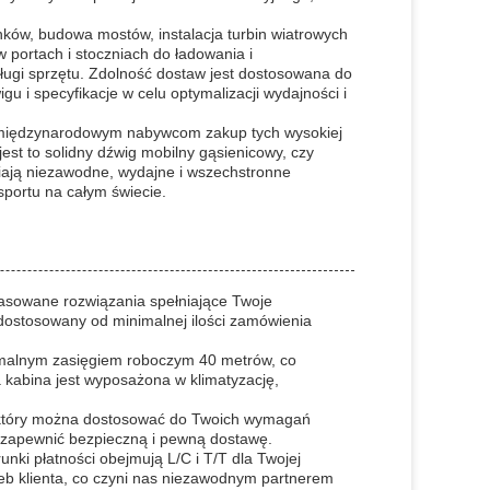
ków, budowa mostów, instalacja turbin wiatrowych
 portach i stoczniach do ładowania i
ługi sprzętu. Zdolność dostaw jest dostosowana do
gu i specyfikacje w celu optymalizacji wydajności i
jąc międzynarodowym nabywcom zakup tych wysokiej
jest to solidny dźwig mobilny gąsienicowy, czy
niają niezawodne, wydajne i wszechstronne
sportu na całym świecie.
pasowane rozwiązania spełniające Twoje
dostosowany od minimalnej ilości zamówienia
ymalnym zasięgiem roboczym 40 metrów, co
kabina jest wyposażona w klimatyzację,
 który można dostosować do Twoich wymagań
 zapewnić bezpieczną i pewną dostawę.
nki płatności obejmują L/C i T/T dla Twojej
zeb klienta, co czyni nas niezawodnym partnerem