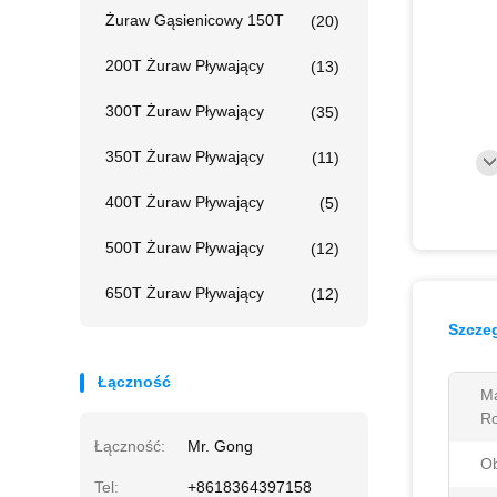
Żuraw Gąsienicowy 150T
(20)
200T Żuraw Pływający
(13)
300T Żuraw Pływający
(35)
350T Żuraw Pływający
(11)
400T Żuraw Pływający
(5)
500T Żuraw Pływający
(12)
650T Żuraw Pływający
(12)
Szczeg
Łączność
M
Ro
Łączność:
Mr. Gong
Ob
Tel:
+8618364397158