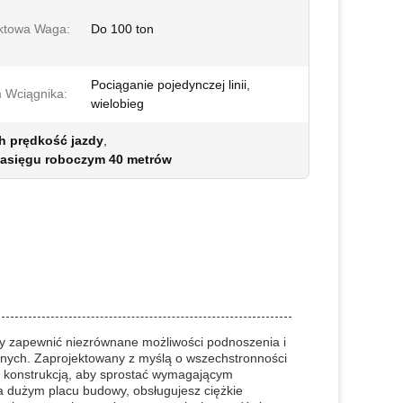
ktowa Waga:
Do 100 ton
Pociąganie pojedynczej linii,
 Wciągnika:
wielobieg
h prędkość jazdy
,
asięgu roboczym 40 metrów
by zapewnić niezrównane możliwości podnoszenia i
ych. Zaprojektowany z myślą o wszechstronności
ą konstrukcją, aby sprostać wymagającym
a dużym placu budowy, obsługujesz ciężkie