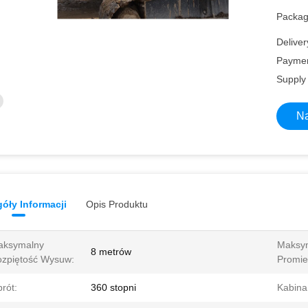
Packagi
Deliver
Paymen
Supply 
Na
óły Informacji
Opis Produktu
aksymalny
Maksy
8 metrów
zpiętość Wysuw:
Promie
rót:
360 stopni
Kabina