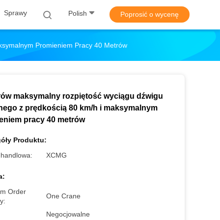
Sprawy
Polish
Poprosić o wycenę
aksymalnym Promieniem Pracy 40 Metrów
rów maksymalny rozpiętość wyciągu dźwigu
nego z prędkością 80 km/h i maksymalnym
eniem pracy 40 metrów
óły Produktu:
handlowa:
XCMG
a:
m Order
One Crane
y:
Negocjowalne