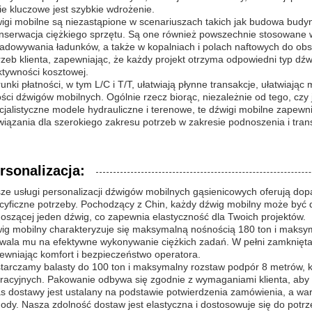
ie kluczowe jest szybkie wdrożenie.
igi mobilne są niezastąpione w scenariuszach takich jak budowa budyn
onserwacja ciężkiego sprzętu. Są one również powszechnie stosowane w
ładowywania ładunków, a także w kopalniach i polach naftowych do obs
rzeb klienta, zapewniając, że każdy projekt otrzyma odpowiedni typ dźwi
ktywności kosztowej.
unki płatności, w tym L/C i T/T, ułatwiają płynne transakcje, ułatwia
ości dźwigów mobilnych. Ogólnie rzecz biorąc, niezależnie od tego, czy 
cjalistyczne modele hydrauliczne i terenowe, te dźwigi mobilne zapew
wiązania dla szerokiego zakresu potrzeb w zakresie podnoszenia i tran
rsonalizacja:
ze usługi personalizacji dźwigów mobilnych gąsienicowych oferują do
cyficzne potrzeby. Pochodzący z Chin, każdy dźwig mobilny może być 
oszącej jeden dźwig, co zapewnia elastyczność dla Twoich projektów.
ig mobilny charakteryzuje się maksymalną nośnością 180 ton i maks
wala mu na efektywne wykonywanie ciężkich zadań. W pełni zamknięta 
ewniając komfort i bezpieczeństwo operatora.
tarczamy balasty do 100 ton i maksymalny rozstaw podpór 8 metrów,
racyjnych. Pakowanie odbywa się zgodnie z wymaganiami klienta, aby
s dostawy jest ustalany na podstawie potwierdzenia zamówienia, a waru
ody. Nasza zdolność dostaw jest elastyczna i dostosowuje się do potr