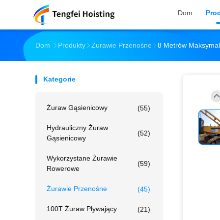
Dom
Pro
Dom
Produkty
Żurawie Przenośne
8 Metrów Maksymal
Kategorie
Żuraw Gąsienicowy
(55)
Hydrauliczny Żuraw
(52)
Gąsienicowy
Wykorzystane Żurawie
(59)
Rowerowe
Żurawie Przenośne
(45)
100T Żuraw Pływający
(21)