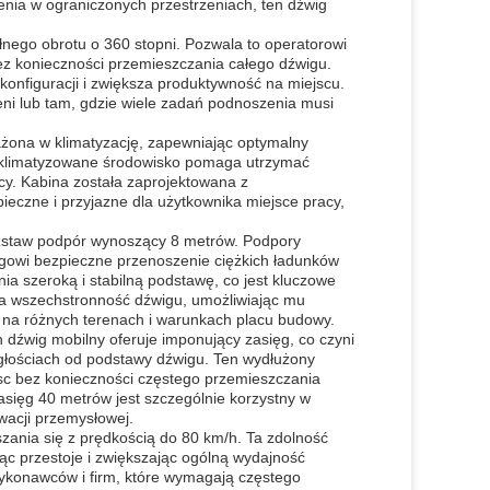
nia w ograniczonych przestrzeniach, ten dźwig
łnego obrotu o 360 stopni. Pozwala to operatorowi
z konieczności przemieszczania całego dźwigu.
konfiguracji i zwiększa produktywność na miejscu.
eni lub tam, gdzie wiele zadań podnoszenia musi
sażona w klimatyzację, zapewniając optymalny
 klimatyzowane środowisko pomaga utrzymać
cy. Kabina została zaprojektowana z
eczne i przyjazne dla użytkownika miejsce pracy,
ozstaw podpór wynoszący 8 metrów. Podpory
gowi bezpieczne przenoszenie ciężkich ładunków
 szeroką i stabilną podstawę, co jest kluczowe
za wszechstronność dźwigu, umożliwiając mu
a różnych terenach i warunkach placu budowy.
źwig mobilny oferuje imponujący zasięg, co czyni
głościach od podstawy dźwigu. Ten wydłużony
sc bez konieczności częstego przemieszczania
asięg 40 metrów jest szczególnie korzystny w
wacji przemysłowej.
zania się z prędkością do 80 km/h. Ta zdolność
c przestoje i zwiększając ogólną wydajność
wykonawców i firm, które wymagają częstego