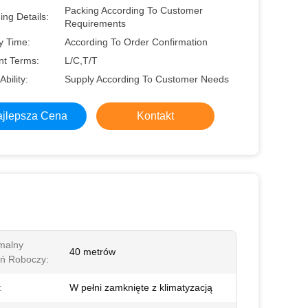
Packing According To Customer
ng Details:
Requirements
y Time:
According To Order Confirmation
t Terms:
L/C,T/T
Ability:
Supply According To Customer Needs
jlepsza Cena
Kontakt
malny
40 metrów
ń Roboczy:
:
W pełni zamknięte z klimatyzacją