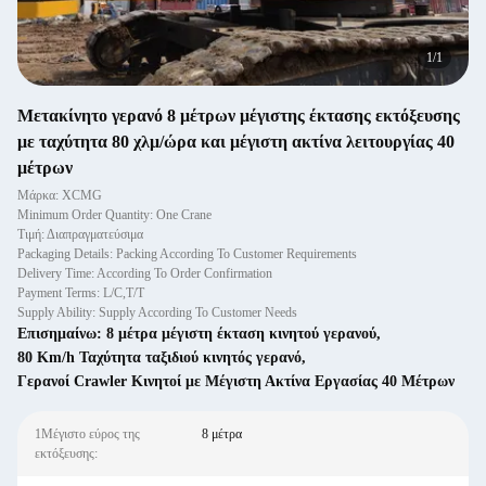
1
/
1
Μετακίνητο γερανό 8 μέτρων μέγιστης έκτασης εκτόξευσης
με ταχύτητα 80 χλμ/ώρα και μέγιστη ακτίνα λειτουργίας 40
μέτρων
Μάρκα: XCMG
Minimum Order Quantity: One Crane
Τιμή: Διαπραγματεύσιμα
Packaging Details: Packing According To Customer Requirements
Delivery Time: According To Order Confirmation
Payment Terms: L/C,T/T
Supply Ability: Supply According To Customer Needs
Επισημαίνω:
8 μέτρα μέγιστη έκταση κινητού γερανού
,
80 Km/h Ταχύτητα ταξιδιού κινητός γερανό
,
Γερανοί Crawler Κινητοί με Μέγιστη Ακτίνα Εργασίας 40 Μέτρων
1Μέγιστο εύρος της
8 μέτρα
εκτόξευσης: