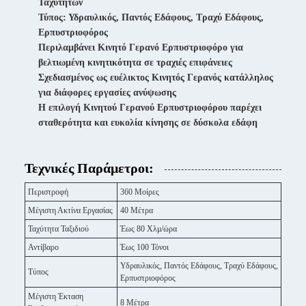
Ταχυτήτων
Τύπος: Υδραυλικός, Παντός Εδάφους, Τραχύ Εδάφους,
Ερπυστριοφόρος
Περιλαμβάνει Κινητό Γερανό Ερπυστριοφόρο για
βελτιωμένη κινητικότητα σε τραχιές επιφάνειες
Σχεδιασμένος ως ευέλικτος Κινητός Γερανός κατάλληλος
για διάφορες εργασίες ανύψωσης
Η επιλογή Κινητού Γερανού Ερπυστριοφόρου παρέχει
σταθερότητα και ευκολία κίνησης σε δύσκολα εδάφη
Τεχνικές Παράμετροι:
Περιστροφή
360 Μοίρες
Μέγιστη Ακτίνα Εργασίας
40 Μέτρα
Ταχύτητα Ταξιδιού
Έως 80 Χλμ/ώρα
Αντίβαρο
Έως 100 Τόνοι
Υδραυλικός, Παντός Εδάφους, Τραχύ Εδάφους,
Τύπος
Ερπυστριοφόρος
Μέγιστη Έκταση
8 Μέτρα