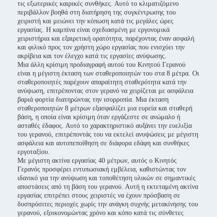
τις εξωτερικές καιρικές συνθήκες. Αυτό το κλιματιζόμενο
περιβάλλον βοηθά στη διατήρηση της συγκέντρωσης του
χειριστή και μειώνει την κόπωση κατά τις μεγάλες ώρες
εργασίας. Η καμπίνα είναι σχεδιασμένη με εργονομικά
χειριστήρια και εξαιρετική ορατότητα, παρέχοντας έναν ασφαλή
και φιλικό προς τον χρήστη χώρο εργασίας που ενισχύει την
ακρίβεια και τον έλεγχο κατά τις εργασίες ανύψωσης.
Μια άλλη κρίσιμη προδιαγραφή αυτού του Κινητού Γερανού
είναι η μέγιστη έκταση των σταθεροποιητών του στα 8 μέτρα. Οι
σταθεροποιητές παρέχουν απαραίτητη σταθερότητα κατά την
ανύψωση, επιτρέποντας στον γερανό να χειρίζεται με ασφάλεια
βαριά φορτία διατηρώντας την ισορροπία. Μια έκταση
σταθεροποιητών 8 μέτρων εξασφαλίζει μια ευρεία και σταθερή
βάση, η οποία είναι κρίσιμη όταν εργάζεστε σε ανώμαλο ή
ασταθές έδαφος. Αυτό το χαρακτηριστικό αυξάνει την ευελιξία
του γερανού, επιτρέποντάς του να εκτελεί ανυψώσεις με μέγιστη
ασφάλεια και αυτοπεποίθηση σε διάφορα εδάφη και συνθήκες
εργοταξίου.
Με μέγιστη ακτίνα εργασίας 40 μέτρων, αυτός ο Κινητός
Γερανός προσφέρει εντυπωσιακή εμβέλεια, καθιστώντας τον
ιδανικό για την ανύψωση και τοποθέτηση υλικών σε σημαντικές
αποστάσεις από τη βάση του γερανού. Αυτή η εκτεταμένη ακτίνα
εργασίας επιτρέπει στους χειριστές να έχουν πρόσβαση σε
δυσπρόσιτες περιοχές χωρίς την ανάγκη συχνής μετακίνησης του
γερανού, εξοικονομώντας χρόνο και κόπο κατά τις σύνθετες