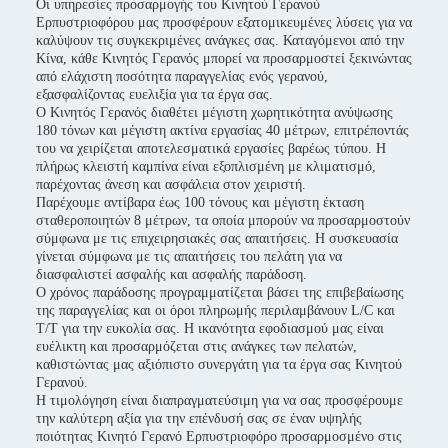
Οι υπηρεσίες προσαρμογής του Κινητού Γερανού
Ερπυστριοφόρου μας προσφέρουν εξατομικευμένες λύσεις για να
καλύψουν τις συγκεκριμένες ανάγκες σας. Καταγόμενοι από την
Κίνα, κάθε Κινητός Γερανός μπορεί να προσαρμοστεί ξεκινώντας
από ελάχιστη ποσότητα παραγγελίας ενός γερανού,
εξασφαλίζοντας ευελιξία για τα έργα σας.
Ο Κινητός Γερανός διαθέτει μέγιστη χωρητικότητα ανύψωσης
180 τόνων και μέγιστη ακτίνα εργασίας 40 μέτρων, επιτρέποντάς
του να χειρίζεται αποτελεσματικά εργασίες βαρέως τύπου. Η
πλήρως κλειστή καμπίνα είναι εξοπλισμένη με κλιματισμό,
παρέχοντας άνεση και ασφάλεια στον χειριστή.
Παρέχουμε αντίβαρα έως 100 τόνους και μέγιστη έκταση
σταθεροποιητών 8 μέτρων, τα οποία μπορούν να προσαρμοστούν
σύμφωνα με τις επιχειρησιακές σας απαιτήσεις. Η συσκευασία
γίνεται σύμφωνα με τις απαιτήσεις του πελάτη για να
διασφαλιστεί ασφαλής και ασφαλής παράδοση.
Ο χρόνος παράδοσης προγραμματίζεται βάσει της επιβεβαίωσης
της παραγγελίας και οι όροι πληρωμής περιλαμβάνουν L/C και
T/T για την ευκολία σας. Η ικανότητα εφοδιασμού μας είναι
ευέλικτη και προσαρμόζεται στις ανάγκες των πελατών,
καθιστώντας μας αξιόπιστο συνεργάτη για τα έργα σας Κινητού
Γερανού.
Η τιμολόγηση είναι διαπραγματεύσιμη για να σας προσφέρουμε
την καλύτερη αξία για την επένδυσή σας σε έναν υψηλής
ποιότητας Κινητό Γερανό Ερπυστριοφόρο προσαρμοσμένο στις