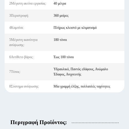
2Μέγιστη ακτίνα εργασίας:
40 μέτρα
3Περιστροφή:
360 μοίρες
4Καμπίνα:
Πλήρως κλειστό με κλιματισμό
5Μέγιστη ικανότητα
180 τόνοι
ανύψωσης:
6Αντίθετο βάρος:
Έως 100 τόνοι
Υδραυλικό, Παντός εδάφους, Ανώμαλο
7Τύπος:
Έδαφος, Ανιχνευτής
8Σύστημα ανύψωσης:
Μία γραμμή έλξης, πολλαπλές ταχύτητες
Περιγραφή Προϊόντος: