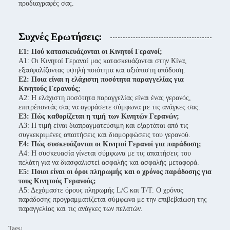
προδιαγραφές σας.
Συχνές Ερωτήσεις:
Ε1: Πού κατασκευάζονται οι Κινητοί Γερανοί;
Α1: Οι Κινητοί Γερανοί μας κατασκευάζονται στην Κίνα,
εξασφαλίζοντας υψηλή ποιότητα και αξιόπιστη απόδοση.
Ε2: Ποια είναι η ελάχιστη ποσότητα παραγγελίας για
Κινητούς Γερανούς;
Α2: Η ελάχιστη ποσότητα παραγγελίας είναι ένας γερανός,
επιτρέποντάς σας να αγοράσετε σύμφωνα με τις ανάγκες σας.
Ε3: Πώς καθορίζεται η τιμή των Κινητών Γερανών;
Α3: Η τιμή είναι διαπραγματεύσιμη και εξαρτάται από τις
συγκεκριμένες απαιτήσεις και διαμορφώσεις του γερανού.
Ε4: Πώς συσκευάζονται οι Κινητοί Γερανοί για παράδοση;
Α4: Η συσκευασία γίνεται σύμφωνα με τις απαιτήσεις του
πελάτη για να διασφαλιστεί ασφαλής και ασφαλής μεταφορά.
Ε5: Ποιοι είναι οι όροι πληρωμής και ο χρόνος παράδοσης για
τους Κινητούς Γερανούς;
Α5: Δεχόμαστε όρους πληρωμής L/C και T/T. Ο χρόνος
παράδοσης προγραμματίζεται σύμφωνα με την επιβεβαίωση της
παραγγελίας και τις ανάγκες των πελατών.
Tags: