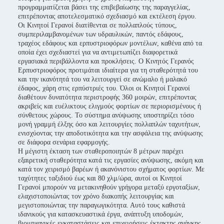
προγραμματίζεται βάσει της επιβεβαίωσης της παραγγελίας,
επιτρέποντας αποτελεσματικό σχεδιασμό και εκτέλεση έργου.
Οι Κινητοί Γερανοί διατίθενται σε πολλαπλούς τύπους,
συμπεριλαμβανομένων των υδραυλικών, παντός εδάφους,
τραχέος εδάφους και ερπυστριοφόρων μοντέλων, καθένα από τα
οποία έχει σχεδιαστεί για να αντιμετωπίζει διαφορετικά
εργασιακά περιβάλλοντα και προκλήσεις. Ο Κινητός Γερανός
Ερπυστριοφόρος προτιμάται ιδιαίτερα για τη σταθερότητά του
και την ικανότητά του να λειτουργεί σε ανώμαλο ή μαλακό
έδαφος, χάρη στις ερπύστριές του. Όλοι οι Κινητοί Γερανοί
διαθέτουν δυνατότητα περιστροφής 360 μοιρών, επιτρέποντας
ακριβείς και ευέλικτους ελιγμούς φορτίων σε περιορισμένους ή
σύνθετους χώρους. Το σύστημα ανύψωσης υποστηρίζει τόσο
μονή γραμμή έλξης όσο και λειτουργίες πολλαπλών ταχυτήτων,
ενισχύοντας την αποδοτικότητα και την ασφάλεια της ανύψωσης
σε διάφορα σενάρια εφαρμογής.
Η μέγιστη έκταση των σταθεροποιητών 8 μέτρων παρέχει
εξαιρετική σταθερότητα κατά τις εργασίες ανύψωσης, ακόμη και
κατά τον χειρισμό βαρέων ή ακανόνιστου σχήματος φορτίων. Με
ταχύτητες ταξιδιού έως και 80 χλμ/ώρα, αυτοί οι Κινητοί
Γερανοί μπορούν να μετακινηθούν γρήγορα μεταξύ εργοταξίων,
ελαχιστοποιώντας τον χρόνο διακοπής λειτουργίας και
μεγιστοποιώντας την παραγωγικότητα. Αυτό τους καθιστά
ιδανικούς για κατασκευαστικά έργα, ανάπτυξη υποδομών,
βιομηχανικές εγκαταστάσεις και επιχειρήσεις έκτακτης ανάγκης