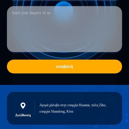
υποβολή
Αγορά χάλυβα στην επαρχία Huantai, πόλη Zibo,
επαρχία Shandong, Κίνα
Διεύθυνση