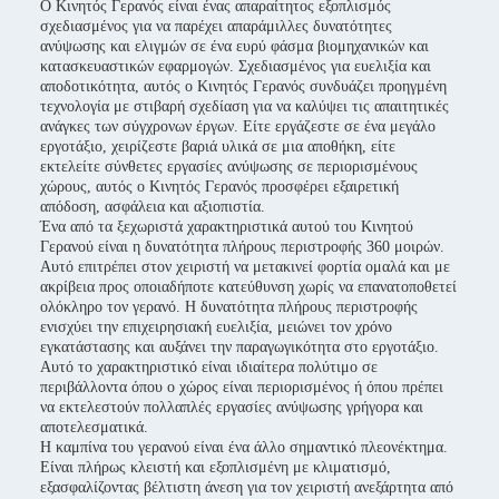
Ο Κινητός Γερανός είναι ένας απαραίτητος εξοπλισμός
σχεδιασμένος για να παρέχει απαράμιλλες δυνατότητες
ανύψωσης και ελιγμών σε ένα ευρύ φάσμα βιομηχανικών και
κατασκευαστικών εφαρμογών. Σχεδιασμένος για ευελιξία και
αποδοτικότητα, αυτός ο Κινητός Γερανός συνδυάζει προηγμένη
τεχνολογία με στιβαρή σχεδίαση για να καλύψει τις απαιτητικές
ανάγκες των σύγχρονων έργων. Είτε εργάζεστε σε ένα μεγάλο
εργοτάξιο, χειρίζεστε βαριά υλικά σε μια αποθήκη, είτε
εκτελείτε σύνθετες εργασίες ανύψωσης σε περιορισμένους
χώρους, αυτός ο Κινητός Γερανός προσφέρει εξαιρετική
απόδοση, ασφάλεια και αξιοπιστία.
Ένα από τα ξεχωριστά χαρακτηριστικά αυτού του Κινητού
Γερανού είναι η δυνατότητα πλήρους περιστροφής 360 μοιρών.
Αυτό επιτρέπει στον χειριστή να μετακινεί φορτία ομαλά και με
ακρίβεια προς οποιαδήποτε κατεύθυνση χωρίς να επανατοποθετεί
ολόκληρο τον γερανό. Η δυνατότητα πλήρους περιστροφής
ενισχύει την επιχειρησιακή ευελιξία, μειώνει τον χρόνο
εγκατάστασης και αυξάνει την παραγωγικότητα στο εργοτάξιο.
Αυτό το χαρακτηριστικό είναι ιδιαίτερα πολύτιμο σε
περιβάλλοντα όπου ο χώρος είναι περιορισμένος ή όπου πρέπει
να εκτελεστούν πολλαπλές εργασίες ανύψωσης γρήγορα και
αποτελεσματικά.
Η καμπίνα του γερανού είναι ένα άλλο σημαντικό πλεονέκτημα.
Είναι πλήρως κλειστή και εξοπλισμένη με κλιματισμό,
εξασφαλίζοντας βέλτιστη άνεση για τον χειριστή ανεξάρτητα από