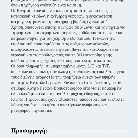
όπου η γρήγορη ανάπτυξη είναι κρίσιμη.
Οι Κινητοί Γερανοί είναι απαραίτητοι σε σενάρια όπως η
κατασκευή κτιρίων, η ανέγερση γεφυρών, η εγκατάσταση
ανεμογεννητριών και η συντήρηση βαρέως εξοπλισμού.
Χρησιμοποιούνται επίσης συνήθως σε λιμάνια και ναυπηγεία για
τη φόρτωση και εκφόρτωση φορτίων, καθώς και σε ορυχεία και
πετρελαιοπηγές για τον χειρισμό εξοπλισμού. Η ικανότητα
εφοδιασμού προσαρμόζεται στις ανάγκες των πελατών,
διασφαλίζοντας ότι κάθε έργο λαμβάνει τον κατάλληλο τύπο
γερανού και τις προδιαγραφές για τη βελτιστοποίηση της
απόδοσης και της σχέσης κόστους-αποτελεσματικότητας.
Οι όροι πληρωμής, συμπεριλαμβανομένων L/C και T/T,
διευκολύνουν ομαλές συναλλαγές, καθιστώντας ευκολότερη για
τους διεθνείς αγοραστές την προμήθεια αυτών των υψηλής
ποιότητας Κινητών Γερανών. Συνολικά, είτε πρόκειται για τον
στιβαρό Κινητό Γερανό Ερπυστριοφόρο είτε για εξειδικευμένα
υδραυλικά μοντέλα και μοντέλα τραχέος εδάφους, αυτοί οι
Κινητοί Γερανοί παρέχουν αξιόπιστες, αποδοτικές και ευέλικτες
λύσεις για ένα ευρύ φάσμα απαιτήσεων ανύψωσης και
μεταφοράς παγκοσμίως.
Προσαρμογή: