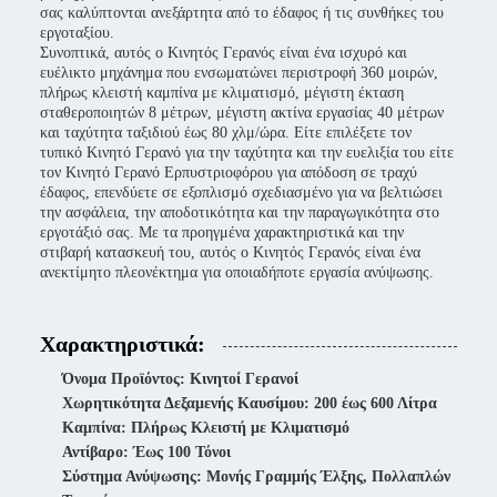
σας καλύπτονται ανεξάρτητα από το έδαφος ή τις συνθήκες του
εργοταξίου.
Συνοπτικά, αυτός ο Κινητός Γερανός είναι ένα ισχυρό και
ευέλικτο μηχάνημα που ενσωματώνει περιστροφή 360 μοιρών,
πλήρως κλειστή καμπίνα με κλιματισμό, μέγιστη έκταση
σταθεροποιητών 8 μέτρων, μέγιστη ακτίνα εργασίας 40 μέτρων
και ταχύτητα ταξιδιού έως 80 χλμ/ώρα. Είτε επιλέξετε τον
τυπικό Κινητό Γερανό για την ταχύτητα και την ευελιξία του είτε
τον Κινητό Γερανό Ερπυστριοφόρου για απόδοση σε τραχύ
έδαφος, επενδύετε σε εξοπλισμό σχεδιασμένο για να βελτιώσει
την ασφάλεια, την αποδοτικότητα και την παραγωγικότητα στο
εργοτάξιό σας. Με τα προηγμένα χαρακτηριστικά και την
στιβαρή κατασκευή του, αυτός ο Κινητός Γερανός είναι ένα
ανεκτίμητο πλεονέκτημα για οποιαδήποτε εργασία ανύψωσης.
Χαρακτηριστικά:
Όνομα Προϊόντος: Κινητοί Γερανοί
Χωρητικότητα Δεξαμενής Καυσίμου: 200 έως 600 Λίτρα
Καμπίνα: Πλήρως Κλειστή με Κλιματισμό
Αντίβαρο: Έως 100 Τόνοι
Σύστημα Ανύψωσης: Μονής Γραμμής Έλξης, Πολλαπλών