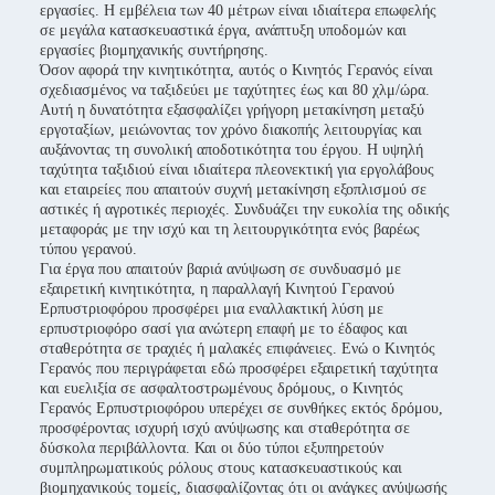
εργασίες. Η εμβέλεια των 40 μέτρων είναι ιδιαίτερα επωφελής
σε μεγάλα κατασκευαστικά έργα, ανάπτυξη υποδομών και
εργασίες βιομηχανικής συντήρησης.
Όσον αφορά την κινητικότητα, αυτός ο Κινητός Γερανός είναι
σχεδιασμένος να ταξιδεύει με ταχύτητες έως και 80 χλμ/ώρα.
Αυτή η δυνατότητα εξασφαλίζει γρήγορη μετακίνηση μεταξύ
εργοταξίων, μειώνοντας τον χρόνο διακοπής λειτουργίας και
αυξάνοντας τη συνολική αποδοτικότητα του έργου. Η υψηλή
ταχύτητα ταξιδιού είναι ιδιαίτερα πλεονεκτική για εργολάβους
και εταιρείες που απαιτούν συχνή μετακίνηση εξοπλισμού σε
αστικές ή αγροτικές περιοχές. Συνδυάζει την ευκολία της οδικής
μεταφοράς με την ισχύ και τη λειτουργικότητα ενός βαρέως
τύπου γερανού.
Για έργα που απαιτούν βαριά ανύψωση σε συνδυασμό με
εξαιρετική κινητικότητα, η παραλλαγή Κινητού Γερανού
Ερπυστριοφόρου προσφέρει μια εναλλακτική λύση με
ερπυστριοφόρο σασί για ανώτερη επαφή με το έδαφος και
σταθερότητα σε τραχιές ή μαλακές επιφάνειες. Ενώ ο Κινητός
Γερανός που περιγράφεται εδώ προσφέρει εξαιρετική ταχύτητα
και ευελιξία σε ασφαλτοστρωμένους δρόμους, ο Κινητός
Γερανός Ερπυστριοφόρου υπερέχει σε συνθήκες εκτός δρόμου,
προσφέροντας ισχυρή ισχύ ανύψωσης και σταθερότητα σε
δύσκολα περιβάλλοντα. Και οι δύο τύποι εξυπηρετούν
συμπληρωματικούς ρόλους στους κατασκευαστικούς και
βιομηχανικούς τομείς, διασφαλίζοντας ότι οι ανάγκες ανύψωσής