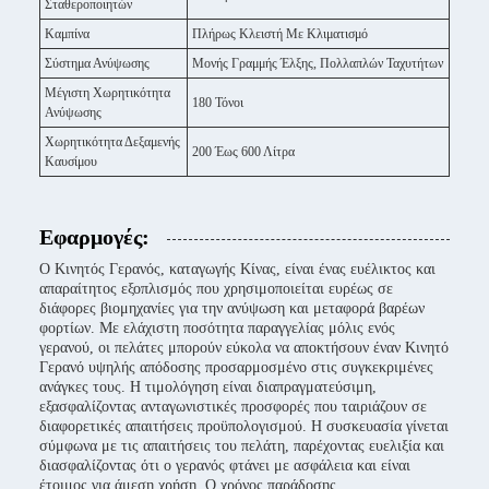
Σταθεροποιητών
Καμπίνα
Πλήρως Κλειστή Με Κλιματισμό
Σύστημα Ανύψωσης
Μονής Γραμμής Έλξης, Πολλαπλών Ταχυτήτων
Μέγιστη Χωρητικότητα
180 Τόνοι
Ανύψωσης
Χωρητικότητα Δεξαμενής
200 Έως 600 Λίτρα
Καυσίμου
Εφαρμογές:
Ο Κινητός Γερανός, καταγωγής Κίνας, είναι ένας ευέλικτος και
απαραίτητος εξοπλισμός που χρησιμοποιείται ευρέως σε
διάφορες βιομηχανίες για την ανύψωση και μεταφορά βαρέων
φορτίων. Με ελάχιστη ποσότητα παραγγελίας μόλις ενός
γερανού, οι πελάτες μπορούν εύκολα να αποκτήσουν έναν Κινητό
Γερανό υψηλής απόδοσης προσαρμοσμένο στις συγκεκριμένες
ανάγκες τους. Η τιμολόγηση είναι διαπραγματεύσιμη,
εξασφαλίζοντας ανταγωνιστικές προσφορές που ταιριάζουν σε
διαφορετικές απαιτήσεις προϋπολογισμού. Η συσκευασία γίνεται
σύμφωνα με τις απαιτήσεις του πελάτη, παρέχοντας ευελιξία και
διασφαλίζοντας ότι ο γερανός φτάνει με ασφάλεια και είναι
έτοιμος για άμεση χρήση. Ο χρόνος παράδοσης