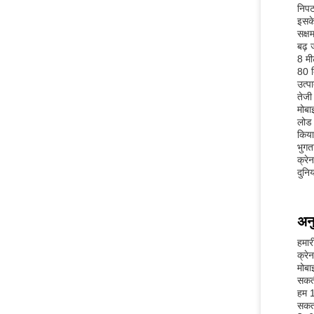
निपट
इसके
सक्ष
बढ़ 
8 मी
80 क
उत्प
तेजी 
मोबा
लोड 
किया
भुगत
क्रे
दुनि
अन
हमार
क्रे
मोबा
सकती
हम 1
सकता