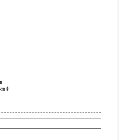
या
रता है