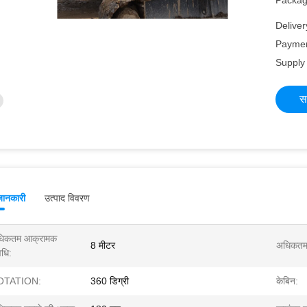
Packagi
Deliver
Paymen
Supply 
स
जानकारी
उत्पाद विवरण
िकतम आक्रामक
8 मीटर
अधिकतम क
धि:
OTATION:
360 डिग्री
केबिन: