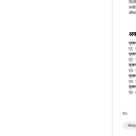
डिली
लचील
कीमत
अक्
प्रश
ए1: 
प्रश
ए2: 
प्रश
ए3: 
प्रश
ए4: 
प्रश
ए5: 
टैग:
मोबाइ