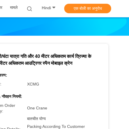
ार
मामले
Hindi
एक बोली का अनुरोध
/घंटा यात्रा गति और 40 मीटर अधिकतम कार्य त्रिज्या के
मीटर अधिकतम आउट्रिगर स्पैन मोबाइल क्रेन
िवरण:
म:
XCMG
 नौवहन नियमों:
m Order
One Crane
y:
बातचीत योग्य
Packing According To Customer