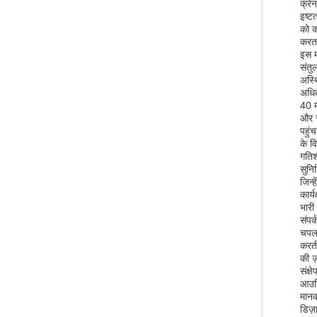
क्रे
इष्ट
को क
करता
इस म
संतु
अस्थ
अधिक
40 म
और र
पहुं
के व
गतिश
सुनि
जिन्
कार्
भारी
संपर
चपलत
करती
की ज़
संक्
आउट्
मानक
डिज़