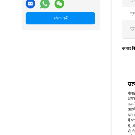
अध
प्
संपर्क करें
प्र
उत्पाद व
उत्
मोबा
आवश्
तकनी
उठान
इस म
में 
है, 
से क