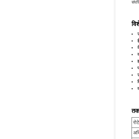
संपत्
विश
व
तक
रो
अधि