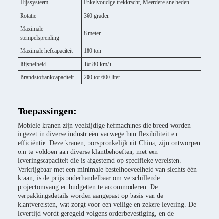
Hijssysteem
Enkelvoudige trekkracht, Meerdere snelheden
Rotatie
360 graden
Maximale
8 meter
stempelspreiding
Maximale hefcapaciteit
180 ton
Rijsnelheid
Tot 80 km/u
Brandstoftankcapaciteit
200 tot 600 liter
Toepassingen:
Mobiele kranen zijn veelzijdige hefmachines die breed worden
ingezet in diverse industrieën vanwege hun flexibiliteit en
efficiëntie. Deze kranen, oorspronkelijk uit China, zijn ontworpen
om te voldoen aan diverse klantbehoeften, met een
leveringscapaciteit die is afgestemd op specifieke vereisten.
Verkrijgbaar met een minimale bestelhoeveelheid van slechts één
kraan, is de prijs onderhandelbaar om verschillende
projectomvang en budgetten te accommoderen. De
verpakkingsdetails worden aangepast op basis van de
klantvereisten, wat zorgt voor een veilige en zekere levering. De
levertijd wordt geregeld volgens orderbevestiging, en de