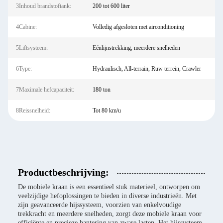
3Inhoud brandstoftank:
200 tot 600 liter
4Cabine:
Volledig afgesloten met airconditioning
5Liftsysteem:
Eénlijnstrekking, meerdere snelheden
6Type:
Hydraulisch, All-terrain, Ruw terrein, Crawler
7Maximale hefcapaciteit:
180 ton
8Reissnelheid:
Tot 80 km/u
Productbeschrijving:
De mobiele kraan is een essentieel stuk materieel, ontworpen om
veelzijdige hefoplossingen te bieden in diverse industrieën. Met
zijn geavanceerde hijssysteem, voorzien van enkelvoudige
trekkracht en meerdere snelheden, zorgt deze mobiele kraan voor
efficiënte en precieze hantering van zware lasten. Het hijssysteem