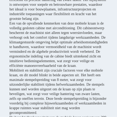
is ontworpen voor soepele en betrouwbare prestaties, waardoor
het ideaal is voor bouwplaatsen, infrastructuurprojecten en
industriële toepassingen waar flexibiliteit en kracht van het
grootste belang zijn.
Een van de opvallende kenmerken van deze mobiele kraan is de
volledig gesloten cabine met airconditioning. Dit cabineontwerp
beschermt de machinist niet alleen tegen weersinvloeden, maar
verhoogt ook het comfort tijdens langdurige werkzaamheden. De
klimaatgestuurde omgeving helpt optimale arbeidsomstandigheden
te handhaven, waardoor vermoeidheid van de machinist wordt
verminderd en de algehele productiviteit wordt verbeterd. De
ergonomische indeling van de cabine biedt uitstekend zicht en
intuïtieve bedieningselementen, wat zorgt voor veilige en
efficiënte manoeuvreerbaarheid van de kraan.
Mobiliteit en stabiliteit zijn cruciale factoren voor elke mobiele
kraan, en dit model blinkt in beide aspecten uit. Het heeft een
maximale stempelspreiding van 8 meter, wat zorgt voor
uitzonderlijke stabiliteit tijdens hefwerkzaamheden. De stempels
kunnen snel worden uitgezet om de kraan op zijn plaats te
beveiligen, wat zorgt voor veilige hantering van zware lasten,
zelfs op oneffen terrein. Deze brede stempelspreiding is bijzonder
voordelig bij complexe hijswerkzaamheden of werkzaamheden in
krappe ruimtes waar stabiliteit niet mag worden
gecompromitteerd.