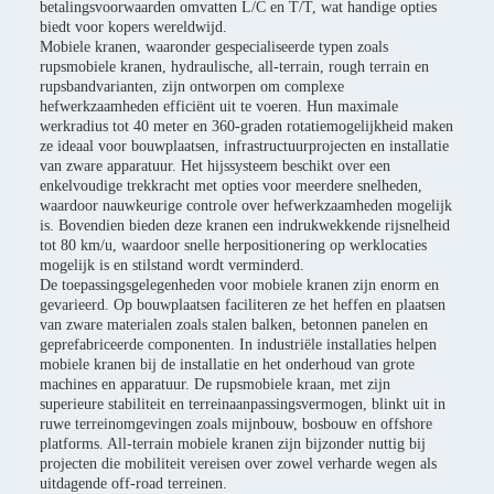
betalingsvoorwaarden omvatten L/C en T/T, wat handige opties
biedt voor kopers wereldwijd.
Mobiele kranen, waaronder gespecialiseerde typen zoals
rupsmobiele kranen, hydraulische, all-terrain, rough terrain en
rupsbandvarianten, zijn ontworpen om complexe
hefwerkzaamheden efficiënt uit te voeren. Hun maximale
werkradius tot 40 meter en 360-graden rotatiemogelijkheid maken
ze ideaal voor bouwplaatsen, infrastructuurprojecten en installatie
van zware apparatuur. Het hijssysteem beschikt over een
enkelvoudige trekkracht met opties voor meerdere snelheden,
waardoor nauwkeurige controle over hefwerkzaamheden mogelijk
is. Bovendien bieden deze kranen een indrukwekkende rijsnelheid
tot 80 km/u, waardoor snelle herpositionering op werklocaties
mogelijk is en stilstand wordt verminderd.
De toepassingsgelegenheden voor mobiele kranen zijn enorm en
gevarieerd. Op bouwplaatsen faciliteren ze het heffen en plaatsen
van zware materialen zoals stalen balken, betonnen panelen en
geprefabriceerde componenten. In industriële installaties helpen
mobiele kranen bij de installatie en het onderhoud van grote
machines en apparatuur. De rupsmobiele kraan, met zijn
superieure stabiliteit en terreinaanpassingsvermogen, blinkt uit in
ruwe terreinomgevingen zoals mijnbouw, bosbouw en offshore
platforms. All-terrain mobiele kranen zijn bijzonder nuttig bij
projecten die mobiliteit vereisen over zowel verharde wegen als
uitdagende off-road terreinen.