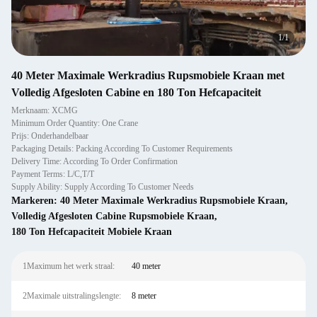
1
/
1
40 Meter Maximale Werkradius Rupsmobiele Kraan met
Volledig Afgesloten Cabine en 180 Ton Hefcapaciteit
Merknaam: XCMG
Minimum Order Quantity: One Crane
Prijs: Onderhandelbaar
Packaging Details: Packing According To Customer Requirements
Delivery Time: According To Order Confirmation
Payment Terms: L/C,T/T
Supply Ability: Supply According To Customer Needs
Markeren:
40 Meter Maximale Werkradius Rupsmobiele Kraan
,
Volledig Afgesloten Cabine Rupsmobiele Kraan
,
180 Ton Hefcapaciteit Mobiele Kraan
1Maximum het werk straal:
40 meter
2Maximale uitstralingslengte:
8 meter