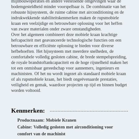
mijnbouwoperaties en andere veeleisende omgevingen waar de
bodemgesteldheid minder voorspelbaar is. De combinatie van het
robuuste hijssysteem, de ruime cabine met airconditioning en de
indrukwekkende stabiliteitskenmerken maken de rupsmobiele
kraan een veelzijdige en betrouwbare oplossing voor het heffen
van zware materialen onder zware omstandigheden.
Over het algemeen combineert deze mobiele kraan krachtige
hefcapaciteit met geavanceerde technologische functies om een
betrouwbare en efficiënte oplossing te bieden voor diverse
hefbehoeften. Het hijssysteem met meerdere snelheden, de
comfortabele volledig gesloten cabine, de brede stempelspreiding,
de royale brandstoftankcapaciteit en de hoge rijsnelheid maken het
tot een onmisbaar gereedschap voor aannemers, ingenieurs en
machinisten. Of het nu wordt ingezet als standaard mobiele kraan
of als rupsmobiele kraan, het biedt ongeëvenaarde prestaties,
veiligheid en gemak, waardoor projecten op tijd en binnen budget
worden voltooid.
Kenmerken:
Productnaam: Mobiele Kranen
Cabine: Volledig gesloten met airconditioning voor
comfort van de machinist