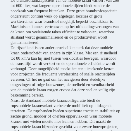
De brandstoftankcapaciteit van de mobiele kraan varieert van 200
tot 600 liter, wat langere operationele tijden biedt zonder de
noodzaak van frequent bijtanken. Deze grote brandstofcapaciteit
ondersteunt continu werk op afgelegen locaties of grote
werkterreinen waar brandstof mogelijk beperkt beschikbaar is.
Machinisten kunnen vertrouwen op het uithoudingsvermogen van
de kraan om veeleisende taken efficiënt te voltooien, waardoor
stilstand wordt geminimaliseerd en de productiviteit wordt
gemaximaliseerd.
De rijsnelheid is een ander cruciaal kenmerk dat deze mobiele
kraan onderscheidt van andere in zijn klasse. Met een rijsnelheid
tot 80 km/u kan hij snel tussen werklocaties bewegen, waardoor
de transittijd wordt verkort en de operationele efficiëntie wordt
verhoogd. Deze mogelijkheid maakt het een uitstekende keuze
voor projecten die frequente verplaatsing of snelle reactietijden
vereisen. Of het nu gaat om het navigeren door stedelijke
omgevingen of ruige bouwzones, de snelheid en wendbaarheid
van de mobiele kraan zorgen ervoor dat deze snel en veilig zijn
bestemming bereikt.
Naast de standaard mobiele kraanconfiguratie biedt de
rupsmobiele kraanvariant verbeterde mobiliteit op uitdagende
terreinen. De rupsbanden bieden superieure tractie en stabiliteit op
zachte grond, modder of oneffen oppervlakken waar mobiele
kranen met wielen moeite mee kunnen hebben. Dit maakt de
rupsmobiele kraan bijzonder geschikt voor zware bouwprojecten,