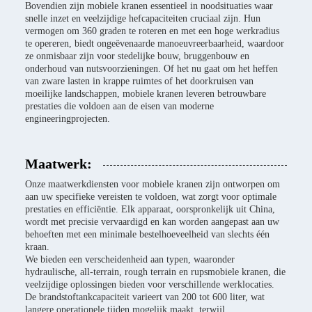
Bovendien zijn mobiele kranen essentieel in noodsituaties waar
snelle inzet en veelzijdige hefcapaciteiten cruciaal zijn. Hun
vermogen om 360 graden te roteren en met een hoge werkradius
te opereren, biedt ongeëvenaarde manoeuvreerbaarheid, waardoor
ze onmisbaar zijn voor stedelijke bouw, bruggenbouw en
onderhoud van nutsvoorzieningen. Of het nu gaat om het heffen
van zware lasten in krappe ruimtes of het doorkruisen van
moeilijke landschappen, mobiele kranen leveren betrouwbare
prestaties die voldoen aan de eisen van moderne
engineeringprojecten.
Maatwerk:
Onze maatwerkdiensten voor mobiele kranen zijn ontworpen om
aan uw specifieke vereisten te voldoen, wat zorgt voor optimale
prestaties en efficiëntie. Elk apparaat, oorspronkelijk uit China,
wordt met precisie vervaardigd en kan worden aangepast aan uw
behoeften met een minimale bestelhoeveelheid van slechts één
kraan.
We bieden een verscheidenheid aan typen, waaronder
hydraulische, all-terrain, rough terrain en rupsmobiele kranen, die
veelzijdige oplossingen bieden voor verschillende werklocaties.
De brandstoftankcapaciteit varieert van 200 tot 600 liter, wat
langere operationele tijden mogelijk maakt, terwijl