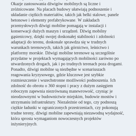
Okazje zastosowania dźwigów mobilnych są liczne i
zróżnicowane. Na placach budowy ułatwiają podnoszenie i
układanie ciężkich materiałów, takich jak belki stalowe, panele
betonowe i elementy prefabrykowane. W zakładach
przemysłowych dźwigi mobilne pomagają w instalacji i
konserwacji dużych maszyn i urządzeń. Dźwig mobilny
gąsienicowy, dzięki swojej doskonałej stabilności i zdolności
adaptacji do terenu, doskonale sprawdza się w trudnych
warunkach terenowych, takich jak górnictwo, leśnictwo i
platformy morskie. Dźwigi mobilne terenowe są szczególnie
przydatne w projektach wymagających mobilności zarówno po
utwardzonych drogach, jak i po trudnych terenach poza drogami.
Ponadto, dźwigi mobilne są niezbędne w scenariuszach
reagowania kryzysowego, gdzie kluczowe jest szybkie
rozmieszczenie i wszechstronne możliwości podnoszenia. Ich
zdolność do obrotu o 360 stopni i pracy z dużym zasięgiem
roboczym zapewnia niezrównaną manewrowość, czyniąc je
nieodzownymi w budownictwie miejskim, budowie mostów i
utrzymaniu infrastruktury. Niezależnie od tego, czy podnoszą
ciężkie ładunki w ograniczonych przestrzeniach, czy pokonują
trudne tereny, dźwigi mobilne zapewniają niezawodną wydajność,
która sprosta wymaganiom nowoczesnych projektów
inżynieryjnych.