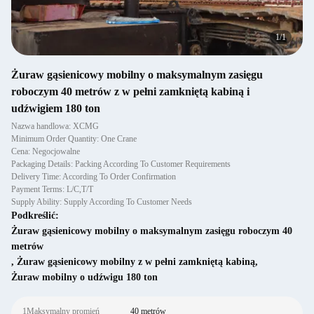
1
/
1
Żuraw gąsienicowy mobilny o maksymalnym zasięgu
roboczym 40 metrów z w pełni zamkniętą kabiną i
udźwigiem 180 ton
Nazwa handlowa: XCMG
Minimum Order Quantity: One Crane
Cena: Negocjowalne
Packaging Details: Packing According To Customer Requirements
Delivery Time: According To Order Confirmation
Payment Terms: L/C,T/T
Supply Ability: Supply According To Customer Needs
Podkreślić:
Żuraw gąsienicowy mobilny o maksymalnym zasięgu roboczym 40
metrów
,
Żuraw gąsienicowy mobilny z w pełni zamkniętą kabiną
,
Żuraw mobilny o udźwigu 180 ton
1Maksymalny promień
40 metrów