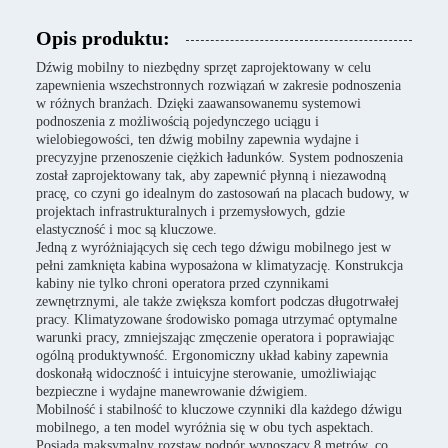
Opis produktu:
Dźwig mobilny to niezbędny sprzęt zaprojektowany w celu
zapewnienia wszechstronnych rozwiązań w zakresie podnoszenia
w różnych branżach. Dzięki zaawansowanemu systemowi
podnoszenia z możliwością pojedynczego uciągu i
wielobiegowości, ten dźwig mobilny zapewnia wydajne i
precyzyjne przenoszenie ciężkich ładunków. System podnoszenia
został zaprojektowany tak, aby zapewnić płynną i niezawodną
pracę, co czyni go idealnym do zastosowań na placach budowy, w
projektach infrastrukturalnych i przemysłowych, gdzie
elastyczność i moc są kluczowe.
Jedną z wyróżniających się cech tego dźwigu mobilnego jest w
pełni zamknięta kabina wyposażona w klimatyzację. Konstrukcja
kabiny nie tylko chroni operatora przed czynnikami
zewnętrznymi, ale także zwiększa komfort podczas długotrwałej
pracy. Klimatyzowane środowisko pomaga utrzymać optymalne
warunki pracy, zmniejszając zmęczenie operatora i poprawiając
ogólną produktywność. Ergonomiczny układ kabiny zapewnia
doskonałą widoczność i intuicyjne sterowanie, umożliwiając
bezpieczne i wydajne manewrowanie dźwigiem.
Mobilność i stabilność to kluczowe czynniki dla każdego dźwigu
mobilnego, a ten model wyróżnia się w obu tych aspektach.
Posiada maksymalny rozstaw podpór wynoszący 8 metrów, co