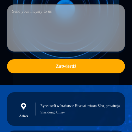
Zatwierdź
Rynek stali w hrabstwie Huantai, miasto Zibo, prowincja
Shandong, Chiny
Adres