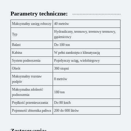
Parametry techniczne:
Maksymalny zasięg roboczy
40 metrów
Hydrauliczny, terenowy, terenowy terenowy,
Typ
gąsienicowy
Balast
Do 100 ton
Kabina
W pełni zamknięta z klimatyzacją
System podnoszenia
Pojedynczy uciąg, wielobiegowy
Obrót
360 stopni
Maksymalny rozstaw
8 metrów
podpór
Maksymalna zdolność
180 ton
podnoszenia
Prędkość przemieszczania
Do 80 km/h
Pojemność zbiornika paliwa
200 do 600 litrów
Zastosowania: