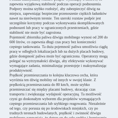
zapewnia wyjątkową stabilność podczas operacji podnoszenia.
Podpory można szybko rozłożyć, aby zabezpieczyć dźwig na
miejscu, zapewniając bezpieczne przenoszenie ciężkich ładunków
nawet na nierównym terenie. Ten szeroki rozstaw podpór jest
szczególnie korzystny podczas wykonywania skomplikowanych
podnoszeń lub pracy w ograniczonych przestrzeniach, gdzie
stabilność nie może być zagrożona.
Pojemność zbiornika paliwa dźwigu mobilnego wynosi od 200 do
600 litrów, co zapewnia długi czas pracy bez konieczności
częstego tankowania. Ta duża pojemność paliwa umożliwia ciągłą
pracę w odległych lokalizacjach lub na dużych placach budowy,
gdzie dostępność paliwa może być ograniczona. Operatorzy mogą
polegać na wytrzymałości dźwigu, aby efektywnie wykonywać
wymagające zadania, minimalizując przestojeje i maksymalizując
produktywność.
Prędkość przemieszczania to kolejna kluczowa cecha, która
wyróżnia ten dźwig mobilny od innych w swojej klasie. Z
prędkością przemieszczania do 80 km/h, może szybko
przemieszczać się między placami budowy, skracając czas
transportu i zwiększając wydajność operacyjną. Ta możliwość
czyni go doskonałym wyborem dla projektów wymagających
częstego przemieszczania lub szybkiego reagowania. Niezależnie
od tego, czy porusza się po środowiskach miejskich, czy po
trudnych terenach budowlanych, prędkość i zwinność dźwigu
mobilnego zapewniają, że dotrze on do celu szybko i bezpiecznie.