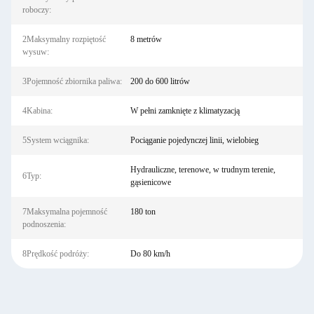
roboczy:
2Maksymalny rozpiętość
8 metrów
wysuw:
3Pojemność zbiornika paliwa:
200 do 600 litrów
4Kabina:
W pełni zamknięte z klimatyzacją
5System wciągnika:
Pociąganie pojedynczej linii, wielobieg
Hydrauliczne, terenowe, w trudnym terenie,
6Typ:
gąsienicowe
7Maksymalna pojemność
180 ton
podnoszenia:
8Prędkość podróży:
Do 80 km/h