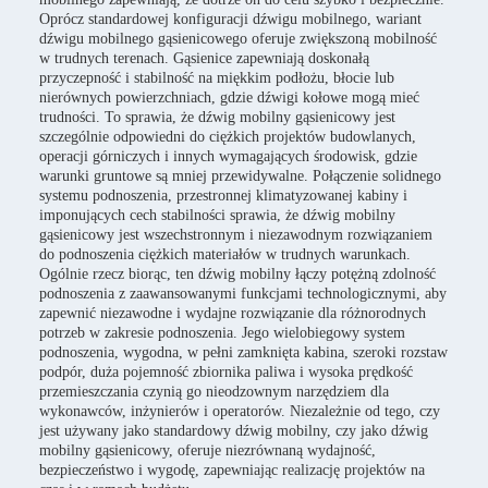
Oprócz standardowej konfiguracji dźwigu mobilnego, wariant
dźwigu mobilnego gąsienicowego oferuje zwiększoną mobilność
w trudnych terenach. Gąsienice zapewniają doskonałą
przyczepność i stabilność na miękkim podłożu, błocie lub
nierównych powierzchniach, gdzie dźwigi kołowe mogą mieć
trudności. To sprawia, że dźwig mobilny gąsienicowy jest
szczególnie odpowiedni do ciężkich projektów budowlanych,
operacji górniczych i innych wymagających środowisk, gdzie
warunki gruntowe są mniej przewidywalne. Połączenie solidnego
systemu podnoszenia, przestronnej klimatyzowanej kabiny i
imponujących cech stabilności sprawia, że dźwig mobilny
gąsienicowy jest wszechstronnym i niezawodnym rozwiązaniem
do podnoszenia ciężkich materiałów w trudnych warunkach.
Ogólnie rzecz biorąc, ten dźwig mobilny łączy potężną zdolność
podnoszenia z zaawansowanymi funkcjami technologicznymi, aby
zapewnić niezawodne i wydajne rozwiązanie dla różnorodnych
potrzeb w zakresie podnoszenia. Jego wielobiegowy system
podnoszenia, wygodna, w pełni zamknięta kabina, szeroki rozstaw
podpór, duża pojemność zbiornika paliwa i wysoka prędkość
przemieszczania czynią go nieodzownym narzędziem dla
wykonawców, inżynierów i operatorów. Niezależnie od tego, czy
jest używany jako standardowy dźwig mobilny, czy jako dźwig
mobilny gąsienicowy, oferuje niezrównaną wydajność,
bezpieczeństwo i wygodę, zapewniając realizację projektów na