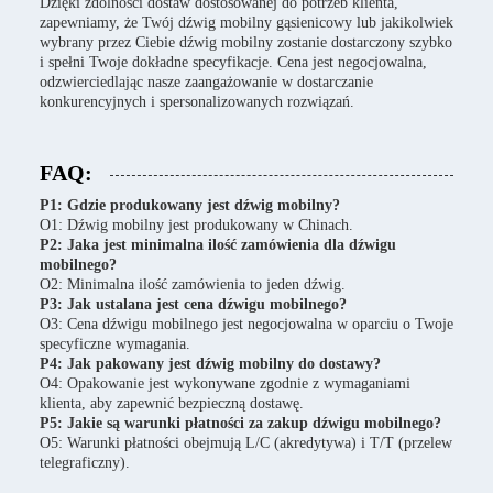
Dzięki zdolności dostaw dostosowanej do potrzeb klienta,
zapewniamy, że Twój dźwig mobilny gąsienicowy lub jakikolwiek
wybrany przez Ciebie dźwig mobilny zostanie dostarczony szybko
i spełni Twoje dokładne specyfikacje. Cena jest negocjowalna,
odzwierciedlając nasze zaangażowanie w dostarczanie
konkurencyjnych i spersonalizowanych rozwiązań.
FAQ:
P1: Gdzie produkowany jest dźwig mobilny?
O1: Dźwig mobilny jest produkowany w Chinach.
P2: Jaka jest minimalna ilość zamówienia dla dźwigu
mobilnego?
O2: Minimalna ilość zamówienia to jeden dźwig.
P3: Jak ustalana jest cena dźwigu mobilnego?
O3: Cena dźwigu mobilnego jest negocjowalna w oparciu o Twoje
specyficzne wymagania.
P4: Jak pakowany jest dźwig mobilny do dostawy?
O4: Opakowanie jest wykonywane zgodnie z wymaganiami
klienta, aby zapewnić bezpieczną dostawę.
P5: Jakie są warunki płatności za zakup dźwigu mobilnego?
O5: Warunki płatności obejmują L/C (akredytywa) i T/T (przelew
telegraficzny).