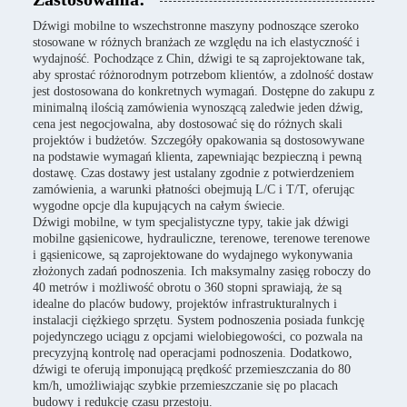
Dźwigi mobilne to wszechstronne maszyny podnoszące szeroko
stosowane w różnych branżach ze względu na ich elastyczność i
wydajność. Pochodzące z Chin, dźwigi te są zaprojektowane tak,
aby sprostać różnorodnym potrzebom klientów, a zdolność dostaw
jest dostosowana do konkretnych wymagań. Dostępne do zakupu z
minimalną ilością zamówienia wynoszącą zaledwie jeden dźwig,
cena jest negocjowalna, aby dostosować się do różnych skali
projektów i budżetów. Szczegóły opakowania są dostosowywane
na podstawie wymagań klienta, zapewniając bezpieczną i pewną
dostawę. Czas dostawy jest ustalany zgodnie z potwierdzeniem
zamówienia, a warunki płatności obejmują L/C i T/T, oferując
wygodne opcje dla kupujących na całym świecie.
Dźwigi mobilne, w tym specjalistyczne typy, takie jak dźwigi
mobilne gąsienicowe, hydrauliczne, terenowe, terenowe terenowe
i gąsienicowe, są zaprojektowane do wydajnego wykonywania
złożonych zadań podnoszenia. Ich maksymalny zasięg roboczy do
40 metrów i możliwość obrotu o 360 stopni sprawiają, że są
idealne do placów budowy, projektów infrastrukturalnych i
instalacji ciężkiego sprzętu. System podnoszenia posiada funkcję
pojedynczego uciągu z opcjami wielobiegowości, co pozwala na
precyzyjną kontrolę nad operacjami podnoszenia. Dodatkowo,
dźwigi te oferują imponującą prędkość przemieszczania do 80
km/h, umożliwiając szybkie przemieszczanie się po placach
budowy i redukcję czasu przestoju.