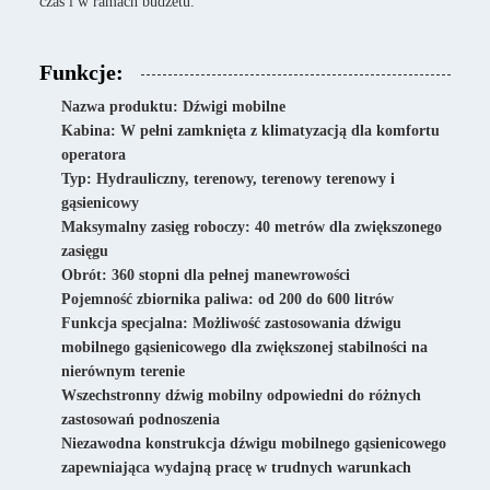
czas i w ramach budżetu.
Funkcje:
Nazwa produktu: Dźwigi mobilne
Kabina: W pełni zamknięta z klimatyzacją dla komfortu
operatora
Typ: Hydrauliczny, terenowy, terenowy terenowy i
gąsienicowy
Maksymalny zasięg roboczy: 40 metrów dla zwiększonego
zasięgu
Obrót: 360 stopni dla pełnej manewrowości
Pojemność zbiornika paliwa: od 200 do 600 litrów
Funkcja specjalna: Możliwość zastosowania dźwigu
mobilnego gąsienicowego dla zwiększonej stabilności na
nierównym terenie
Wszechstronny dźwig mobilny odpowiedni do różnych
zastosowań podnoszenia
Niezawodna konstrukcja dźwigu mobilnego gąsienicowego
zapewniająca wydajną pracę w trudnych warunkach