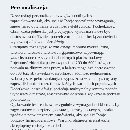
Personalizacja:
Nasze usługi personalizacji dźwigów mobilnych są
zaprojektowane tak, aby spełnić Twoje specyficzne wymagania,
zapewniając optymalną wydajność i efektywność. Pochodzące z
Chin, każda jednostka jest precyzyjnie wykonana i może być
dostosowana do Twoich potrzeb z minimalną ilością zamówienia
wynoszącą zaledwie jeden dźwig.
Oferujemy różne typy, w tym dźwigi mobilne hydrauliczne,
terenowe, terenowe terenowe i gąsienicowe, zapewniając
wszechstronne rozwiązania dla różnych placów budowy.
Pojemność zbiornika paliwa wynosi od 200 do 600 litrów, co
pozwala na dłuższy czas pracy, a balasty mogą być dostosowane
do 100 ton, aby zwiększyć stabilność i zdolność podnoszenia.
Kabina jest w pełni zamknięta i wyposażona w klimatyzację, aby
zapewnić komfort operatora w każdych warunkach pogodowych.
Dodatkowo, nasze dźwigi posiadają maksymalny rozstaw podpór
wynoszący 8 metrów, aby zapewnić doskonałe wyważenie podczas
podnoszenia.
Opakowanie jest realizowane zgodnie z wymaganiami klienta, aby
zagwarantować bezpieczną dostawę, a czasy dostawy są ustalane
zgodnie z potwierdzeniem zamówienia, aby spełnić Twoje
potrzeby harmonogramowe. Warunki płatności są elastyczne,
akceptujemy metody L/C i T/T.