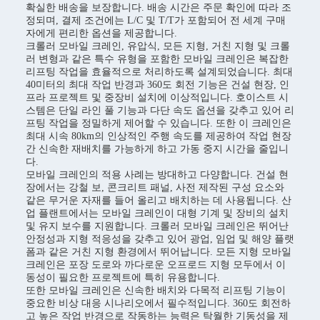
확실한 배송을 보장합니다. 배송 시간은 주문 확인에 따라 조
정되며, 결제 조건에는 L/C 및 T/T가 포함되어 전 세계 구매
자에게 편리한 옵션을 제공합니다.
크롤러 모바일 크레인, 유압식, 모든 지형, 거친 지형 및 크롤
러 변형과 같은 특수 유형을 포함한 모바일 크레인은 복잡한
리프팅 작업을 효율적으로 처리하도록 설계되었습니다. 최대
40미터의 최대 작업 반경과 360도 회전 기능은 건설 현장, 인
프라 프로젝트 및 중장비 설치에 이상적입니다. 호이스트 시
스템은 단일 라인 풀 기능과 다단 속도 옵션을 갖추고 있어 리
프팅 작업을 정밀하게 제어할 수 있습니다. 또한 이 크레인은
최대 시속 80km의 인상적인 주행 속도를 제공하여 작업 현장
간 신속한 재배치를 가능하게 하고 가동 중지 시간을 줄입니
다.
모바일 크레인의 적용 사례는 방대하고 다양합니다. 건설 현
장에서는 강철 보, 콘크리트 패널, 사전 제작된 구성 요소와
같은 무거운 자재를 들어 올리고 배치하는 데 사용됩니다. 산
업 플랜트에서는 모바일 크레인이 대형 기계 및 장비의 설치
및 유지 보수를 지원합니다. 크롤러 모바일 크레인은 뛰어난
안정성과 지형 적응성을 갖추고 있어 광업, 임업 및 해양 플랫
폼과 같은 거친 지형 환경에서 뛰어납니다. 모든 지형 모바일
크레인은 포장 도로와 까다로운 오프로드 지형 모두에서 이
동성이 필요한 프로젝트에 특히 유용합니다.
또한 모바일 크레인은 신속한 배치와 다목적 리프팅 기능이
중요한 비상 대응 시나리오에서 필수적입니다. 360도 회전하
고 높은 작업 반경으로 작동하는 능력은 탁월한 기동성을 제