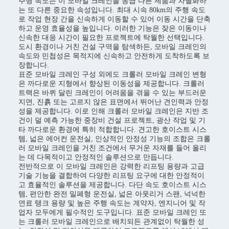
주행 속도는 이 모바일 크레인을 동급 다른 제품과 차별화하
는 또 다른 중요한 속성입니다. 최대 시속 80km의 주행 속도
로 작업 현장 간을 신속하게 이동할 수 있어 이동 시간을 단축
하고 운영 효율성을 높입니다. 이러한 기능은 잦은 이동이나
신속한 대응 시간이 필요한 프로젝트에 탁월한 선택입니다.
도시 환경이나 거친 건설 구역을 탐색하든, 모바일 크레인의
속도와 민첩성은 목적지에 신속하고 안전하게 도착하도록 보
장합니다.
표준 모바일 크레인 구성 외에도 크롤러 모바일 크레인 변형
은 까다로운 지형에서 향상된 이동성을 제공합니다. 크롤러
트랙은 바퀴 달린 크레인이 어려움을 겪을 수 있는 부드러운
지면, 진흙 또는 고르지 않은 표면에서 뛰어난 견인력과 안정
성을 제공합니다. 이로 인해 크롤러 모바일 크레인은 지반 조
건이 덜 예측 가능한 중장비 건설 프로젝트, 광산 작업 및 기
타 까다로운 환경에 특히 적합합니다. 견고한 호이스트 시스
템, 넓은 에어컨 운전실, 인상적인 안정성 기능의 조합은 크롤
러 모바일 크레인을 거친 조건에서 무거운 자재를 들어 올리
는 데 다목적이고 안정적인 솔루션으로 만듭니다.
전반적으로 이 모바일 크레인은 강력한 리프팅 용량과 고급
기술 기능을 결합하여 다양한 리프팅 요구에 대한 안정적이
고 효율적인 솔루션을 제공합니다. 다단 속도 호이스트 시스
템, 편안한 완전 밀폐형 운전실, 넓은 아웃리거 스팬, 넉넉한
연료 탱크 용량 및 높은 주행 속도는 계약자, 엔지니어 및 작
업자 모두에게 필수적인 도구입니다. 표준 모바일 크레인 또
는 크롤러 모바일 크레인으로 배치되든 관계없이 탁월한 성