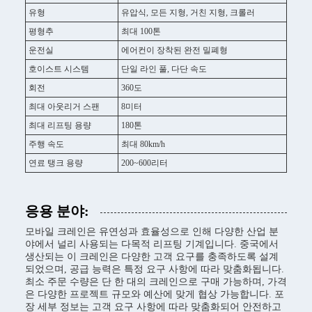
유형
유압식, 모든 지형, 거친 지형, 크롤러
평형추
최대 100톤
운전실
에어컨이 장착된 완전 밀폐형
호이스트 시스템
단일 라인 풀, 다단 속도
회전
360도
최대 아웃리거 스팬
8미터
최대 리프팅 용량
180톤
주행 속도
최대 80km/h
연료 탱크 용량
200~600리터
응용 분야:
모바일 크레인은 유연성과 효율성으로 인해 다양한 산업 분
야에서 널리 사용되는 다목적 리프팅 기계입니다. 중국에서
생산되는 이 크레인은 다양한 고객 요구를 충족하도록 설계
되었으며, 공급 능력은 특정 요구 사항에 따라 맞춤화됩니다.
최소 주문 수량은 단 한 대의 크레인으로 구매 가능하며, 가격
은 다양한 프로젝트 규모와 예산에 맞게 협상 가능합니다. 포
장 세부 정보는 고객 요구 사항에 따라 맞춤화되어 안전하고