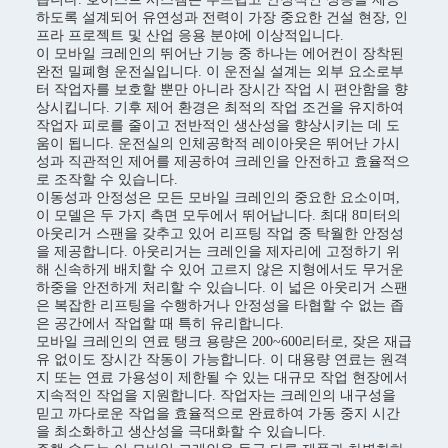
하도록 설계되어 유연성과 전력이 가장 중요한 건설 현장, 인
프라 프로젝트 및 산업 응용 분야에 이상적입니다.
이 모바일 크레인의 뛰어난 기능 중 하나는 에어컨이 장착된
완전 밀폐형 운전실입니다. 이 운전실 설계는 외부 요소로부
터 작업자를 보호할 뿐만 아니라 장시간 작업 시 편안함을 향
상시킵니다. 기후 제어 환경은 최적의 작업 조건을 유지하여
작업자 피로를 줄이고 전반적인 생산성을 향상시키는 데 도
움이 됩니다. 운전실의 인체공학적 레이아웃은 뛰어난 가시
성과 직관적인 제어를 제공하여 크레인을 안전하고 효율적으
로 조작할 수 있습니다.
이동성과 안정성은 모든 모바일 크레인의 중요한 요소이며,
이 모델은 두 가지 측면 모두에서 뛰어납니다. 최대 8미터의
아웃리거 스팬을 갖추고 있어 리프팅 작업 중 탁월한 안정성
을 제공합니다. 아웃리거는 크레인을 제자리에 고정하기 위
해 신속하게 배치할 수 있어 고르지 않은 지형에서도 무거운
하중을 안전하게 처리할 수 있습니다. 이 넓은 아웃리거 스팬
은 복잡한 리프팅을 수행하거나 안정성을 타협할 수 없는 좁
은 공간에서 작업할 때 특히 유리합니다.
모바일 크레인의 연료 탱크 용량은 200~600리터로, 잦은 재급
유 없이도 장시간 작동이 가능합니다. 이 대용량 연료는 원격
지 또는 연료 가용성이 제한될 수 있는 대규모 작업 현장에서
지속적인 작업을 지원합니다. 작업자는 크레인의 내구성을
믿고 까다로운 작업을 효율적으로 완료하여 가동 중지 시간
을 최소화하고 생산성을 극대화할 수 있습니다.