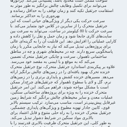
سوخت ممکن است محدود باشد، پشتیبانی می‌کند. اپراتورها
می‌توانند برای تکمیل وظایف چالش برانگیز به طور موثر به
استقامت جرثقیل تکیه کنند و زمان توقف را به حداقل رسانده و
بهره‌وری را به حداکثر برسانند.
سرعت حرکت یکی دیگر از ویژگی‌های حیاتی است که این
جرثقیل متحرک را از سایرین در کلاس خود متمایز می‌کند. با
سرعت حرکت تا 80 کیلومتر در ساعت، می‌تواند به سرعت بین
سایت‌های کاری جابجا شود و زمان حمل و نقل را کاهش داده و
کارایی عملیاتی را افزایش دهد. این قابلیت آن را به گزینه‌ای عالی
برای پروژه‌هایی تبدیل می‌کند که نیاز به جابجایی مکرر یا زمان
پاسخگویی سریع دارند. چه در محیط‌های شهری و چه در مناطق
ساختمانی ناهموار، سرعت و چابکی جرثقیل متحرک تضمین
می‌کند که به موقع و با ایمنی به مقصد خود می‌رسد.
علاوه بر پیکربندی استاندارد جرثقیل متحرک، نوع جرثقیل متحرک
خزنده تحرک بهبود یافته‌ای را در زمین‌های چالش برانگیز ارائه
می‌دهد. مسیرهای خزنده کشش و پایداری برتری را در زمین‌های
نرم، گل و لای یا سطوح ناهموار که جرثقیل‌های چرخ‌دار ممکن
است با مشکل مواجه شوند، فراهم می‌کنند. این امر جرثقیل
متحرک خزنده را به ویژه برای پروژه‌های ساختمانی سنگین،
عملیات معدن و سایر محیط‌های چالش برانگیز که شرایط زمین
غیرقابل پیش‌بینی‌تر است، مناسب می‌سازد. ترکیب سیستم بالابر
قوی، کابین جادار تهویه مطبوع و ویژگی‌های پایداری چشمگیر،
جرثقیل متحرک خزنده را به راه حلی متنوع و قابل اعتماد برای
بالابری مواد سنگین در شرایط دشوار تبدیل می‌کند.
به طور کلی، این جرثقیل متحرک ظرفیت بالابری قدرتمند را با