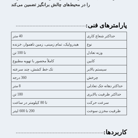
را در محیط‌های چالش برانگیز تضمین می‌کند
پارامترهای فنی:
حداکثر شعاع کاری
40 متر
نوع
هیدرولیک، تمام زمینی، زمین ناهموار، خزنده
وزنه تعادل
تا 100 تن
کابین
کاملاً محصور با تهویه مطبوع
سیستم بالابر
تک خط کشش، چند سرعته
چرخش
360 درجه
حداکثر دهانه جک تعادلی
8 متر
حداکثر ظرفیت بالابری
180 تن
سرعت حرکت
تا 80 کیلومتر در ساعت
ظرفیت مخزن سوخت
200 تا 600 لیتر
کاربردها: