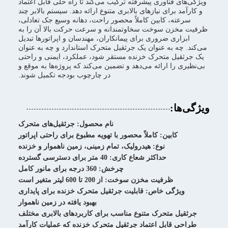
ویژگی‌های فناوری پیشرفته ترکیب می‌کند تا راه حلی قابل اعتماد
و کارآمد برای نیازهای بالابری متنوع ارائه دهد. سیستم بالابر چند
سرعته، کابین کاملاً محصور راحت، دهانه وسیع جک تعادلی،
ظرفیت مخزن سوخت سخاوتمندانه و سرعت حرکت بالا آن را به
ابزاری ضروری برای پیمانکاران، مهندسان و اپراتورها تبدیل
می‌کند. چه به عنوان یک جرثقیل متحرک استاندارد و چه به عنوان
یک جرثقیل متحرک خزنده مستقر شود، عملکرد، ایمنی و راحتی
بی‌نظیری را ارائه می‌دهد و تضمین می‌کند که پروژه‌ها به موقع و
در چارچوب بودجه تکمیل شوند.
ویژگی‌ها:
نام محصول: جرثقیل‌های متحرک
کابین: کاملاً محصور با تهویه مطبوع برای راحتی اپراتور
نوع: هیدرولیک، تمام زمینی، زمین ناهموار و خزنده
حداکثر شعاع کاری: 40 متر برای دسترسی گسترده
چرخش: 360 درجه برای مانور کامل
ظرفیت مخزن سوخت: از 200 تا 600 لیتر متغیر است
ویژگی خاص: قابلیت جرثقیل متحرک خزنده برای پایداری
بهبود یافته در زمین ناهموار
جرثقیل متحرک متنوع مناسب برای کاربردهای بالابری مختلف
طراحی قابل اعتماد جرثقیل متحرک خزنده که عملیات کارآمد