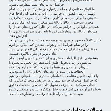
ساخته می‌شود و می‌تواند با حداقل تعداد سفارش فقط یک
جرثقیل به نیازهای شما سفارشی شود.
ما انواع مختلفی از جمله جرثقیل‌های متحرک هیدرولیک، تمام
زمینی، زمین ناهموار و خزنده را ارائه می‌دهیم که راه‌حل‌های
متنوعی را برای سایت‌های کاری مختلف ارائه می‌دهند. ظرفیت
مخزن سوخت از 200 تا 600 لیتر متغیر است که امکان زمان
عملیاتی طولانی را فراهم می‌کند، در حالی که وزنه‌های تعادل را
می‌توان تا 100 تن سفارشی کرد تا پایداری و ظرفیت بالابری را
افزایش دهد.
کابین کاملاً محصور و مجهز به تهویه مطبوع است تا راحتی اپراتور
را در تمام شرایط آب و هوایی تضمین کند. علاوه بر این،
جرثقیل‌های ما دارای حداکثر دهانه جک تعادلی 8 متر برای ایجاد
تعادل برتر در طول بالابری هستند.
بسته‌بندی طبق الزامات مشتری برای تضمین تحویل ایمن انجام
می‌شود و زمان تحویل طبق تأیید سفارش تعیین می‌شود تا
نیازهای برنامه‌ریزی شما را برآورده کند. شرایط پرداخت
انعطاف‌پذیر است و روش‌های L/C و T/T را می‌پذیرد.
با قابلیت تأمین متناسب با تقاضای مشتری، ما اطمینان می‌دهیم
که جرثقیل متحرک خزنده شما یا هر جرثقیل متحرک دیگری که
انتخاب می‌کنید، به سرعت تحویل داده شده و مشخصات دقیق
شما را برآورده می‌کند. قیمت قابل مذاکره است و منعکس کننده
تعهد ما به ارائه راه‌حل‌های رقابتی و سفارشی است.
سوالات متداول: