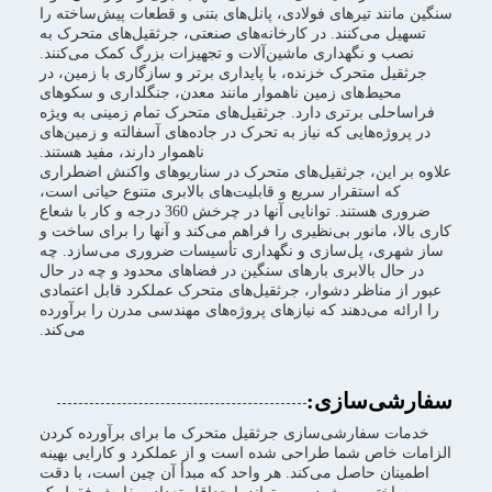
سنگین مانند تیرهای فولادی، پانل‌های بتنی و قطعات پیش‌ساخته را
تسهیل می‌کنند. در کارخانه‌های صنعتی، جرثقیل‌های متحرک به
نصب و نگهداری ماشین‌آلات و تجهیزات بزرگ کمک می‌کنند.
جرثقیل متحرک خزنده، با پایداری برتر و سازگاری با زمین، در
محیط‌های زمین ناهموار مانند معدن، جنگلداری و سکوهای
فراساحلی برتری دارد. جرثقیل‌های متحرک تمام زمینی به ویژه
در پروژه‌هایی که نیاز به تحرک در جاده‌های آسفالته و زمین‌های
ناهموار دارند، مفید هستند.
علاوه بر این، جرثقیل‌های متحرک در سناریوهای واکنش اضطراری
که استقرار سریع و قابلیت‌های بالابری متنوع حیاتی است،
ضروری هستند. توانایی آنها در چرخش 360 درجه و کار با شعاع
کاری بالا، مانور بی‌نظیری را فراهم می‌کند و آنها را برای ساخت و
ساز شهری، پل‌سازی و نگهداری تأسیسات ضروری می‌سازد. چه
در حال بالابری بارهای سنگین در فضاهای محدود و چه در حال
عبور از مناظر دشوار، جرثقیل‌های متحرک عملکرد قابل اعتمادی
را ارائه می‌دهند که نیازهای پروژه‌های مهندسی مدرن را برآورده
می‌کند.
سفارشی‌سازی:
خدمات سفارشی‌سازی جرثقیل متحرک ما برای برآورده کردن
الزامات خاص شما طراحی شده است و از عملکرد و کارایی بهینه
اطمینان حاصل می‌کند. هر واحد که مبدأ آن چین است، با دقت