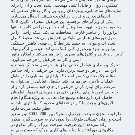
عملکردی روان و قابل اعتماد مهندسی شده است و آن را برای
سایت‌های ساختمانی، پروژه‌های زیربنایی و کاربردهای صنعتی که
انعطاف‌پذیری و قدرت در اولویت هستند، ایده‌آل می‌سازد.
یکی از ویژگی‌های برجسته این جرثقیل متحرک، کابین کاملاً
محصور مجهز به تهویه مطبوع آن است. این طراحی کابین نه تنها
اپراتور را از عناصر خارجی محافظت می‌کند، بلکه راحتی را در
طول دوره‌های عملیاتی طولانی افزایش می‌دهد. محیط کنترل
شده آب و هوایی به حفظ شرایط کاری بهینه، کاهش خستگی
اپراتور و بهبود بهره‌وری کلی کمک می‌کند. چیدمان ارگونومیک
کابین دید عالی و کنترل‌های بصری را فراهم می‌کند و امکان مانور
ایمن و کارآمد جرثقیل را فراهم می‌آورد.
تحرک و پایداری عوامل حیاتی برای هر جرثقیل متحرک هستند و
این مدل در هر دو جنبه برتری دارد. این جرثقیل دارای حداکثر
دهانه جک تعادلی 8 متر است که پایداری استثنایی را در طول
عملیات بالابری فراهم می‌کند. جک‌های تعادلی را می‌توان به
سرعت برای ایمن کردن جرثقیل در جای خود مستقر کرد و از
جابجایی ایمن بارهای سنگین حتی در زمین‌های ناهموار اطمینان
حاصل کرد. این دهانه وسیع جک تعادلی به ویژه هنگام انجام
بالابری‌های پیچیده یا کار در فضاهای محدود که پایداری نباید به
خطر بیفتد، مزیت دارد.
ظرفیت مخزن سوخت جرثقیل متحرک بین 200 تا 600 لیتر متغیر
است و زمان عملیاتی طولانی را بدون نیاز به سوخت‌گیری مکرر
ارائه می‌دهد. این ظرفیت سوخت بزرگ از کار مداوم در
مکان‌های دورافتاده یا سایت‌های کاری بزرگ که دسترسی به