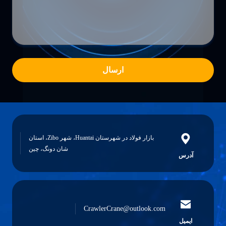
ارسال
بازار فولاد در شهرستان Huantai، شهر Zibo، استان
شان دونگ، چین
آدرس
CrawlerCrane@outlook.com
ایمیل