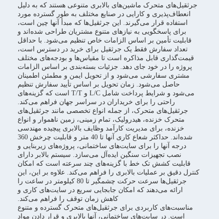
جرثقیل‌های متحرک ماشین‌های بالابری متنوعی هستند که به دلیل
انعطاف‌پذیری و کارایی در صنایع مختلف به طور گسترده مورد
استفاده قرار می‌گیرند. این جرثقیل‌ها که مبدأ آنها چین است،
برای پاسخگویی به نیازهای متنوع مشتریان طراحی شده‌اند و
قابلیت تأمین بر اساس الزامات خاص تنظیم می‌شود. با حداقل
تعداد سفارش فقط یک جرثقیل برای خرید در دسترس است،
قیمت‌گذاری قابل مذاکره است تا مقیاس‌ها و بودجه‌های مختلف
پروژه را در خود جای دهد. جزئیات بسته‌بندی بر اساس الزامات
مشتری سفارشی می‌شود و از تحویل ایمن و مطمئن اطمینان
حاصل می‌شود. زمان تحویل بر اساس تأیید سفارش تنظیم
می‌شود و شرایط پرداخت شامل L/C و T/T است که گزینه‌های
راحتی را برای خریداران در سراسر جهان فراهم می‌کند.
جرثقیل‌های متحرک، از جمله انواع تخصصی مانند جرثقیل‌های
متحرک خزنده، هیدرولیک، تمام زمینی، زمین ناهموار و انواع
خزنده، برای مدیریت کارآمد وظایف بالابری پیچیده مهندسی
شده‌اند. حداکثر شعاع کاری آنها تا 40 متر و قابلیت چرخش 360
درجه آنها را برای سایت‌های ساختمانی، پروژه‌های زیربنایی و
نصب تجهیزات سنگین ایده‌آل می‌سازد. سیستم بالابر دارای
قابلیت کشش تک خط با گزینه‌های چند سرعته است که امکان
کنترل دقیق بر عملیات بالابری را فراهم می‌کند. علاوه بر این، این
جرثقیل‌ها سرعت حرکت چشمگیر تا 80 کیلومتر در ساعت را
ارائه می‌دهند که امکان جابجایی سریع در سایت‌های کاری و
کاهش زمان توقف را فراهم می‌کند.
مناسبت‌های کاربردی برای جرثقیل‌های متحرک گسترده و متنوع
است. در سایت‌های ساختمانی، آنها بالابری و قرار دادن مواد