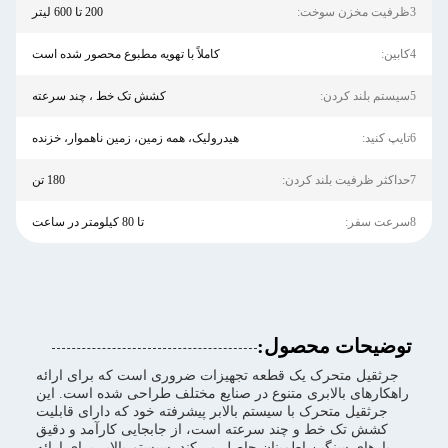
3ظرفیت مخزن سوخت:
200 تا 600 لیتر
4کابین:
کاملاً با تهویه مطبوع محصور شده است
5سیستم بلند کردن:
کشش تک خط ، چند سرعته
6تایپ کنید:
هیدرولیک، همه زمین، زمین ناهموار، خزنده
7حداکثر ظرفیت بلند کردن:
180 تن
8سرعت سفر:
تا 80 کیلومتر در ساعت
توضیحات محصول:
جرثقیل متحرک یک قطعه تجهیزات ضروری است که برای ارائه
راهکارهای بالابری متنوع در صنایع مختلف طراحی شده است. این
جرثقیل متحرک با سیستم بالابر پیشرفته خود که دارای قابلیت
کشش تک خط و چند سرعته است، از جابجایی کارآمد و دقیق
بارهای سنگین اطمینان حاصل می‌کند. سیستم بالابر برای ارائه