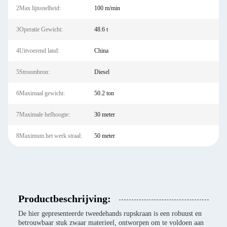
2Max lijnsnelheid:
100 m/min
3Operatie Gewicht:
48.6 t
4Uitvoerend land:
China
5Stroombron:
Diesel
6Maximaal gewicht:
50.2 ton
7Maximale hefhoogte:
30 meter
8Maximum het werk straal:
50 meter
Productbeschrijving:
De hier gepresenteerde tweedehands rupskraan is een robuust en
betrouwbaar stuk zwaar materieel, ontworpen om te voldoen aan