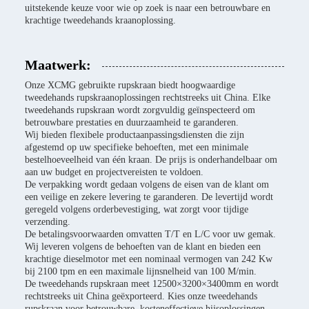
uitstekende keuze voor wie op zoek is naar een betrouwbare en
krachtige tweedehands kraanoplossing.
Maatwerk:
Onze XCMG gebruikte rupskraan biedt hoogwaardige
tweedehands rupskraanoplossingen rechtstreeks uit China. Elke
tweedehands rupskraan wordt zorgvuldig geïnspecteerd om
betrouwbare prestaties en duurzaamheid te garanderen.
Wij bieden flexibele productaanpassingsdiensten die zijn
afgestemd op uw specifieke behoeften, met een minimale
bestelhoeveelheid van één kraan. De prijs is onderhandelbaar om
aan uw budget en projectvereisten te voldoen.
De verpakking wordt gedaan volgens de eisen van de klant om
een veilige en zekere levering te garanderen. De levertijd wordt
geregeld volgens orderbevestiging, wat zorgt voor tijdige
verzending.
De betalingsvoorwaarden omvatten T/T en L/C voor uw gemak.
Wij leveren volgens de behoeften van de klant en bieden een
krachtige dieselmotor met een nominaal vermogen van 242 Kw
bij 2100 tpm en een maximale lijnsnelheid van 100 M/min.
De tweedehands rupskraan meet 12500×3200×3400mm en wordt
rechtstreeks uit China geëxporteerd. Kies onze tweedehands
rupskraan voor betrouwbare, kosteneffectieve hijsoplossingen,