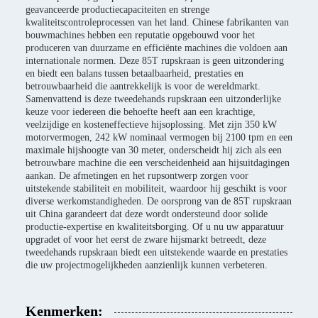
geavanceerde productiecapaciteiten en strenge
kwaliteitscontroleprocessen van het land. Chinese fabrikanten van
bouwmachines hebben een reputatie opgebouwd voor het
produceren van duurzame en efficiënte machines die voldoen aan
internationale normen. Deze 85T rupskraan is geen uitzondering
en biedt een balans tussen betaalbaarheid, prestaties en
betrouwbaarheid die aantrekkelijk is voor de wereldmarkt.
Samenvattend is deze tweedehands rupskraan een uitzonderlijke
keuze voor iedereen die behoefte heeft aan een krachtige,
veelzijdige en kosteneffectieve hijsoplossing. Met zijn 350 kW
motorvermogen, 242 kW nominaal vermogen bij 2100 tpm en een
maximale hijshoogte van 30 meter, onderscheidt hij zich als een
betrouwbare machine die een verscheidenheid aan hijsuitdagingen
aankan. De afmetingen en het rupsontwerp zorgen voor
uitstekende stabiliteit en mobiliteit, waardoor hij geschikt is voor
diverse werkomstandigheden. De oorsprong van de 85T rupskraan
uit China garandeert dat deze wordt ondersteund door solide
productie-expertise en kwaliteitsborging. Of u nu uw apparatuur
upgradet of voor het eerst de zware hijsmarkt betreedt, deze
tweedehands rupskraan biedt een uitstekende waarde en prestaties
die uw projectmogelijkheden aanzienlijk kunnen verbeteren.
Kenmerken: