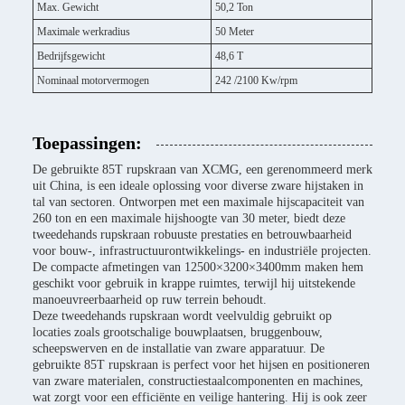
Max. Gewicht
50,2 Ton
Maximale werkradius
50 Meter
Bedrijfsgewicht
48,6 T
Nominaal motorvermogen
242 /2100 Kw/rpm
Toepassingen:
De gebruikte 85T rupskraan van XCMG, een gerenommeerd merk
uit China, is een ideale oplossing voor diverse zware hijstaken in
tal van sectoren. Ontworpen met een maximale hijscapaciteit van
260 ton en een maximale hijshoogte van 30 meter, biedt deze
tweedehands rupskraan robuuste prestaties en betrouwbaarheid
voor bouw-, infrastructuurontwikkelings- en industriële projecten.
De compacte afmetingen van 12500×3200×3400mm maken hem
geschikt voor gebruik in krappe ruimtes, terwijl hij uitstekende
manoeuvreerbaarheid op ruw terrein behoudt.
Deze tweedehands rupskraan wordt veelvuldig gebruikt op
locaties zoals grootschalige bouwplaatsen, bruggenbouw,
scheepswerven en de installatie van zware apparatuur. De
gebruikte 85T rupskraan is perfect voor het hijsen en positioneren
van zware materialen, constructiestaalcomponenten en machines,
wat zorgt voor een efficiënte en veilige hantering. Hij is ook zeer