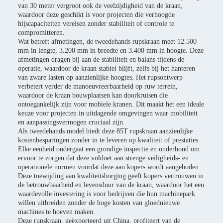
van 30 meter vergroot ook de veelzijdigheid van de kraan,
waardoor deze geschikt is voor projecten die verhoogde
hijscapaciteiten vereisen zonder stabiliteit of controle te
compromitteren.
Wat betreft afmetingen, de tweedehands rupskraan meet 12.500
mm in lengte, 3.200 mm in breedte en 3.400 mm in hoogte. Deze
afmetingen dragen bij aan de stabiliteit en balans tijdens de
operatie, waardoor de kraan stabiel blijft, zelfs bij het hanteren
van zware lasten op aanzienlijke hoogtes. Het rupsontwerp
verbetert verder de manoeuvreerbaarheid op ruw terrein,
waardoor de kraan bouwplaatsen kan doorkruisen die
ontoegankelijk zijn voor mobiele kranen. Dit maakt het een ideale
keuze voor projecten in uitdagende omgevingen waar mobiliteit
en aanpassingsvermogen cruciaal zijn.
Als tweedehands model biedt deze 85T rupskraan aanzienlijke
kostenbesparingen zonder in te leveren op kwaliteit of prestaties.
Elke eenheid ondergaat een grondige inspectie en onderhoud om
ervoor te zorgen dat deze voldoet aan strenge veiligheids- en
operationele normen voordat deze aan kopers wordt aangeboden.
Deze toewijding aan kwaliteitsborging geeft kopers vertrouwen in
de betrouwbaarheid en levensduur van de kraan, waardoor het een
waardevolle investering is voor bedrijven die hun machinepark
willen uitbreiden zonder de hoge kosten van gloednieuwe
machines te hoeven maken.
Deze rupskraan, geëxporteerd uit China, profiteert van de