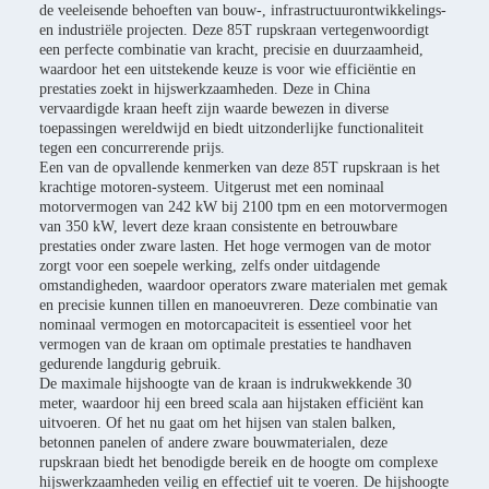
de veeleisende behoeften van bouw-, infrastructuurontwikkelings-
en industriële projecten. Deze 85T rupskraan vertegenwoordigt
een perfecte combinatie van kracht, precisie en duurzaamheid,
waardoor het een uitstekende keuze is voor wie efficiëntie en
prestaties zoekt in hijswerkzaamheden. Deze in China
vervaardigde kraan heeft zijn waarde bewezen in diverse
toepassingen wereldwijd en biedt uitzonderlijke functionaliteit
tegen een concurrerende prijs.
Een van de opvallende kenmerken van deze 85T rupskraan is het
krachtige motoren-systeem. Uitgerust met een nominaal
motorvermogen van 242 kW bij 2100 tpm en een motorvermogen
van 350 kW, levert deze kraan consistente en betrouwbare
prestaties onder zware lasten. Het hoge vermogen van de motor
zorgt voor een soepele werking, zelfs onder uitdagende
omstandigheden, waardoor operators zware materialen met gemak
en precisie kunnen tillen en manoeuvreren. Deze combinatie van
nominaal vermogen en motorcapaciteit is essentieel voor het
vermogen van de kraan om optimale prestaties te handhaven
gedurende langdurig gebruik.
De maximale hijshoogte van de kraan is indrukwekkende 30
meter, waardoor hij een breed scala aan hijstaken efficiënt kan
uitvoeren. Of het nu gaat om het hijsen van stalen balken,
betonnen panelen of andere zware bouwmaterialen, deze
rupskraan biedt het benodigde bereik en de hoogte om complexe
hijswerkzaamheden veilig en effectief uit te voeren. De hijshoogte