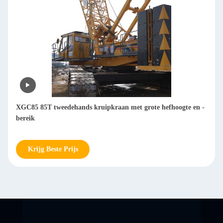
XGC85 85T tweedehands kruipkraan met grote hefhoogte en -
bereik
Krijg Beste Prijs