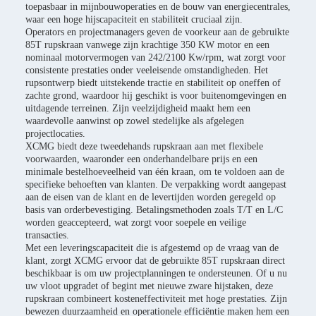
toepasbaar in mijnbouwoperaties en de bouw van energiecentrales,
waar een hoge hijscapaciteit en stabiliteit cruciaal zijn.
Operators en projectmanagers geven de voorkeur aan de gebruikte
85T rupskraan vanwege zijn krachtige 350 KW motor en een
nominaal motorvermogen van 242/2100 Kw/rpm, wat zorgt voor
consistente prestaties onder veeleisende omstandigheden. Het
rupsontwerp biedt uitstekende tractie en stabiliteit op oneffen of
zachte grond, waardoor hij geschikt is voor buitenomgevingen en
uitdagende terreinen. Zijn veelzijdigheid maakt hem een
waardevolle aanwinst op zowel stedelijke als afgelegen
projectlocaties.
XCMG biedt deze tweedehands rupskraan aan met flexibele
voorwaarden, waaronder een onderhandelbare prijs en een
minimale bestelhoeveelheid van één kraan, om te voldoen aan de
specifieke behoeften van klanten. De verpakking wordt aangepast
aan de eisen van de klant en de levertijden worden geregeld op
basis van orderbevestiging. Betalingsmethoden zoals T/T en L/C
worden geaccepteerd, wat zorgt voor soepele en veilige
transacties.
Met een leveringscapaciteit die is afgestemd op de vraag van de
klant, zorgt XCMG ervoor dat de gebruikte 85T rupskraan direct
beschikbaar is om uw projectplanningen te ondersteunen. Of u nu
uw vloot upgradet of begint met nieuwe zware hijstaken, deze
rupskraan combineert kosteneffectiviteit met hoge prestaties. Zijn
bewezen duurzaamheid en operationele efficiëntie maken hem een