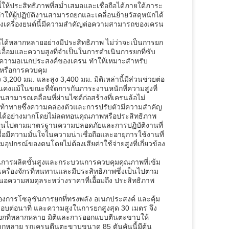
นี้ให้ประสิทธิภาพที่สม่ำเสมอและเชื่อถือได้ภายใต้ภาระ
ำให้ผู้ปฏิบัติงานสามารถยกและเคลื่อนย้ายวัสดุหนักได้
งเครื่องยนต์นี้มีความสำคัญต่อความสามารถของเครน
กได้หลากหลายอย่างมีประสิทธิภาพ ไม่ว่าจะเป็นการยก
เอื้อมและความสูงที่จำเป็นในการดำเนินการยกที่ซับ
ิ่มความอเนกประสงค์ของเครน ทำให้เหมาะสำหรับ
รหรือการควบคุม
00 มม. และสูง 3,400 มม. มิติเหล่านี้มีส่วนช่วยต่อ
คงแม้ในขณะที่จัดการกับภาระงานหนักที่ความสูงที่
ามารถเคลื่อนที่ผ่านไซต์ก่อสร้างที่เครนล้อไม่
ี่ท้าทายซึ่งความคล่องตัวและการปรับตัวมีความสำคัญ
ายได้อย่างมากโดยไม่ลดทอนคุณภาพหรือประสิทธิภาพ
าเป็นไปตามมาตรฐานความปลอดภัยและการปฏิบัติงานที่
ซื้อมีความมั่นใจในความน่าเชื่อถือและอายุการใช้งานที่
ุปกรณ์ของตนโดยไม่ต้องเสียค่าใช้จ่ายสูงที่เกี่ยวข้อง
ารผลิตขั้นสูงและกระบวนการควบคุมคุณภาพที่เข้ม
ตเครื่องจักรที่ทนทานและมีประสิทธิภาพซึ่งเป็นไปตาม
อความสมดุลระหว่างราคาที่เอื้อมถึง ประสิทธิภาพ
ต้องการโซลูชันการยกที่ทรงพลัง อเนกประสงค์ และคุ้ม
100 รอบต่อนาที และความสูงในการยกสูงสุด 30 เมตร จึง
การยกที่หลากหลาย มิติและการออกแบบตีนตะขาบให้
หลากหลาย รถเครนตีนตะขาบขนาด 85 ตันคันนี้มีต้น