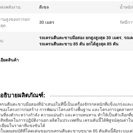
ล่งพลังงาน:
ดีเซล
น้ำหนัก
วามสูงของการยก
30 เมตร
รัศมีก
งสุด:
รถเครนตีนตะขาบมือสอง ยกสูงสูงสุด 30 เมตร
,
รถเค
้น:
รถเครนตีนตะขาบ 85 ตัน ยกได้สูงสุด 85 ตัน
อียดสินค้า
อธิบายผลิตภัณฑ์:
ครนตีนตะขาบมือสองที่นำเสนอในที่นี้เป็นเครื่องจักรกลหนักที่แข็งแกร่งและ
ของโครงการก่อสร้าง การพัฒนาโครงสร้างพื้นฐาน และโครงการอุตสาหกร
นที่ลงตัวระหว่างกำลัง ความแม่นยำ และความทนทาน ทำให้เป็นตัวเลือกที่ยอ
สิทธิผลในการปฏิบัติงานยก ผลิตในประเทศจีน เครนคันนี้ได้พิสูจน์คุณค่า
เยี่ยมในราคาที่แข่งขันได้
่งในคุณสมบัติที่โดดเด่นของรถเครนตีนตะขาบขนาด 85 ตันคันนี้คือระบบเครื่อง