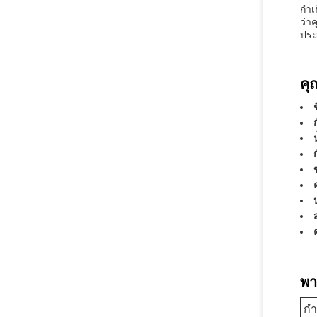
กำเ
ว่า
ประ
คุ
พา
กำ