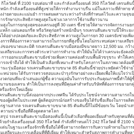
 กิโลวัตต์ ที่ 2100 รอบต่อนาที และกำลังเครื่องยนต์ 350 กิโลวัตต์ เครนคัน
หนัก กำลังเครื่องยนต์ที่สูงช่วยให้การทำงานราบรื่น แม้ในสภาวะที่ท้าทาย ท
างง่ายดายและแม่นยำ การผสมผสานระหว่างกำลังที่กำหนดไว้และความจุขอ
ารรักษาประสิทธิภาพสูงสุดในช่วงเวลาการใช้งานที่ยาวนาน
มสูงในการยกสูงสุดของเครนอยู่ที่ 30 เมตร ซึ่งช่วยให้สามารถจัดการงานย
เหล็ก แผ่นคอนกรีต หรือวัสดุก่อสร้างหนักอื่นๆ รถเครนตีนตะขาบนี้ให้ระยะ
นได้อย่างปลอดภัยและมีประสิทธิภาพ ความสูงในการยก 30 เมตรยังช่วยเพ
งการที่ต้องการความสามารถในการยกที่สูงขึ้นโดยไม่กระทบต่อความเสถีย
ง่ของขนาดและมิติ รถเครนตีนตะขาบมือสองมีขนาดยาว 12,500 มม. กว้าง 3,2
มเสถียรและการทรงตัวระหว่างการทำงาน ทำให้มั่นใจได้ว่าเครนจะยังคงมั่น
 การออกแบบตีนตะขาบยังช่วยเพิ่มความคล่องตัวบนพื้นผิวขรุขระ ทำให้เครนส
ารถเข้าถึงได้ ทำให้เป็นตัวเลือกที่เหมาะสำหรับโครงการในสภาพแวดล้อมท
านะรุ่นมือสอง รถเครนตีนตะขาบขนาด 85 ตันคันนี้ช่วยประหยัดค่าใช้จ่
ละหน่วยจะได้รับการตรวจสอบและบำรุงรักษาอย่างละเอียดเพื่อให้แน่ใจว่
มงวดก่อนที่จะนำเสนอแก่ผู้ซื้อ ความมุ่งมั่นในการรับประกันคุณภาพนี้ทำให้ผู้
นานของเครน ทำให้เป็นการลงทุนที่มีคุณค่าสำหรับบริษัทที่ต้องการขยายกลุ่มอ
ครื่องจักรใหม่เอี่ยม
ครนตีนตะขาบนี้ส่งออกจากประเทศจีน ได้รับประโยชน์จากความสามารถในก
ของผู้ผลิตในประเทศ ผู้ผลิตอุปกรณ์ก่อสร้างของจีนได้รับชื่อเสียงในการผลิ
รฐานสากล รถเครนตีนตะขาบขนาด 85 ตันคันนี้ก็ไม่มีข้อยกเว้น โดยนำเสน
ความน่าเชื่อถือที่ดึงดูดตลาดโลก
สรุป รถเครนตีนตะขาบมือสองคันนี้เป็นตัวเลือกที่ยอดเยี่ยมสำหรับทุกคนที่
 ด้วยกำลังเครื่องยนต์ 350 กิโลวัตต์ กำลังที่กำหนดไว้ 242 กิโลวัตต์ ที่ 2
เด่นในฐานะเครื่องจักรที่เชื่อถือได้ซึ่งสามารถจัดการกับความท้าทายใน
มเสถียรและการเคลื่อนที่ที่ดีเยี่ยม ทำให้เหมาะสำหรับสภาพการทำงานที่