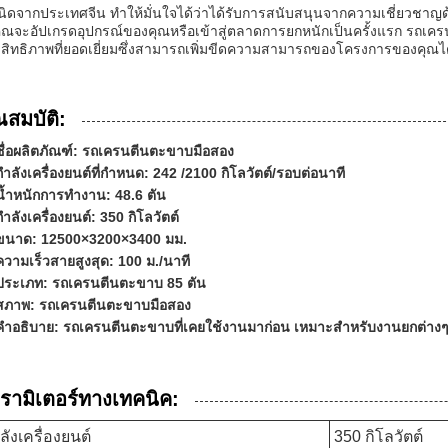
นิดจากประเทศจีน ทำให้มั่นใจได้ว่าได้รับการสนับสนุนจากความเชี่ยวชาญด
คุณจะอัปเกรดอุปกรณ์ของคุณหรือเข้าสู่ตลาดการยกหนักเป็นครั้งแรก รถเค
สิทธิภาพที่ยอดเยี่ยมซึ่งสามารถเพิ่มขีดความสามารถของโครงการของคุณไ
ณสมบัติ:
ชื่อผลิตภัณฑ์: รถเครนตีนตะขาบมือสอง
กำลังเครื่องยนต์ที่กำหนด: 242 /2100 กิโลวัตต์/รอบต่อนาที
น้ำหนักการทำงาน: 48.6 ตัน
กำลังเครื่องยนต์: 350 กิโลวัตต์
ขนาด: 12500×3200×3400 มม.
ความเร็วสายสูงสุด: 100 ม./นาที
ประเภท: รถเครนตีนตะขาบ 85 ตัน
สภาพ: รถเครนตีนตะขาบมือสอง
คำอธิบาย: รถเครนตีนตะขาบที่เคยใช้งานมาก่อน เหมาะสำหรับงานยกต่าง
รามิเตอร์ทางเทคนิค:
ลังเครื่องยนต์
350 กิโลวัตต์