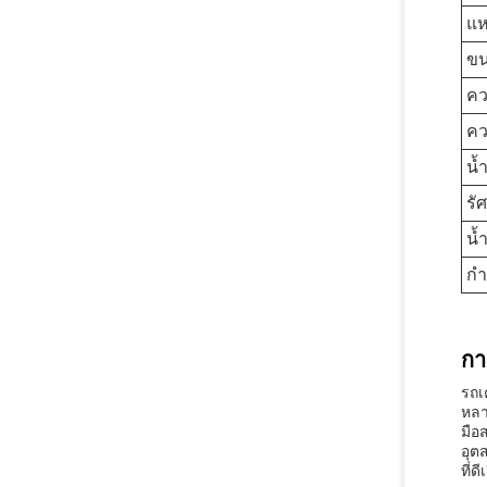
แห
ข
คว
คว
น้
รั
น้
กำ
กา
รถเ
หลา
มือ
อุต
ที่ด