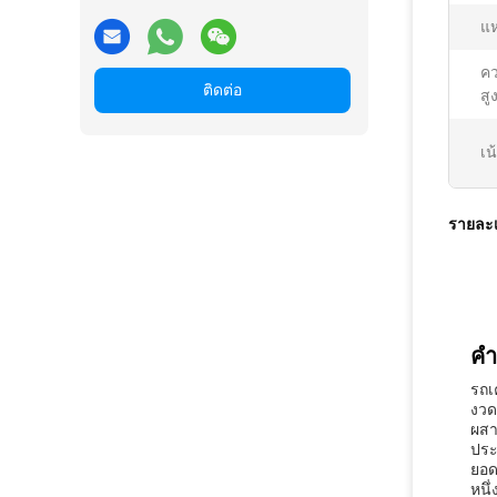
แห
ค
ติดต่อ
สู
เน
รายละเ
คำ
รถเ
งวด
ผสา
ประ
ยอด
หนึ