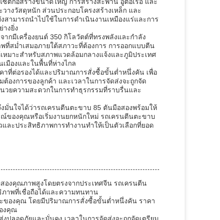
ซต์ก่อสร้างขนาดใหญ่ การสร้างสะพาน อู่ต่อเรือ และ
ะวางวัสดุหนัก ส่วนประกอบโครงสร้างเหล็ก และ
กนี้ยังสามารถนำไปใช้ในการดำเนินงานเหมืองแร่และการ
างยิ่ง
ากมีเครื่องยนต์ 350 กิโลวัตต์ที่ทรงพลังและกำลัง
ิภาพที่สม่ำเสมอภายใต้สภาวะที่ต้องการ การออกแบบตีน
ทำให้เหมาะสำหรับสภาพแวดล้อมกลางแจ้งและภูมิประเทศ
นเมืองและในพื้นที่ห่างไกล
่ต่อรองได้และปริมาณการสั่งซื้อขั้นต่ำหนึ่งคัน เพื่อ
ต้องการของลูกค้า และเวลาในการจัดส่งจะถูกจัด
ื่ออำนวยความสะดวกในการทำธุรกรรมที่ราบรื่นและ
งมั่นใจได้ว่ารถเครนตีนตะขาบ 85 ตันมือสองพร้อมให้
กรณ์ของคุณหรือเริ่มงานยกหนักใหม่ รถเครนตีนตะขาบ
ล้วและประสิทธิภาพการทำงานทำให้เป็นตัวเลือกที่ยอด
สองคุณภาพสูงโดยตรงจากประเทศจีน รถเครนตีน
ิภาพที่เชื่อถือได้และความทนทาน
ะของคุณ โดยมีปริมาณการสั่งซื้อขั้นต่ำหนึ่งคัน ราคา
องคุณ
ส่งปลอดภัยและมั่นคง เวลาในการจัดส่งจะถูกจัดเตรียม