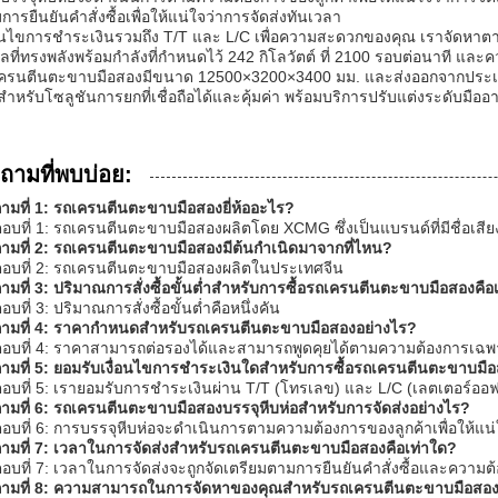
การยืนยันคำสั่งซื้อเพื่อให้แน่ใจว่าการจัดส่งทันเวลา
่อนไขการชำระเงินรวมถึง T/T และ L/C เพื่อความสะดวกของคุณ เราจัดหาต
ซลที่ทรงพลังพร้อมกำลังที่กำหนดไว้ 242 กิโลวัตต์ ที่ 2100 รอบต่อนาที และ
ครนตีนตะขาบมือสองมีขนาด 12500×3200×3400 มม. และส่งออกจากประเ
สำหรับโซลูชันการยกที่เชื่อถือได้และคุ้มค่า พร้อมบริการปรับแต่งระดับมืออ
ถามที่พบบ่อย:
ามที่ 1: รถเครนตีนตะขาบมือสองยี่ห้ออะไร?
อบที่ 1: รถเครนตีนตะขาบมือสองผลิตโดย XCMG ซึ่งเป็นแบรนด์ที่มีชื่อเสีย
ามที่ 2: รถเครนตีนตะขาบมือสองมีต้นกำเนิดมาจากที่ไหน?
อบที่ 2: รถเครนตีนตะขาบมือสองผลิตในประเทศจีน
ามที่ 3: ปริมาณการสั่งซื้อขั้นต่ำสำหรับการซื้อรถเครนตีนตะขาบมือสองคือ
บที่ 3: ปริมาณการสั่งซื้อขั้นต่ำคือหนึ่งคัน
ามที่ 4: ราคากำหนดสำหรับรถเครนตีนตะขาบมือสองอย่างไร?
อบที่ 4: ราคาสามารถต่อรองได้และสามารถพูดคุยได้ตามความต้องการเฉ
ามที่ 5: ยอมรับเงื่อนไขการชำระเงินใดสำหรับการซื้อรถเครนตีนตะขาบมื
อบที่ 5: เรายอมรับการชำระเงินผ่าน T/T (โทรเลข) และ L/C (เลตเตอร์ออฟ
ามที่ 6: รถเครนตีนตะขาบมือสองบรรจุหีบห่อสำหรับการจัดส่งอย่างไร?
อบที่ 6: การบรรจุหีบห่อจะดำเนินการตามความต้องการของลูกค้าเพื่อให้แน
ามที่ 7: เวลาในการจัดส่งสำหรับรถเครนตีนตะขาบมือสองคือเท่าใด?
อบที่ 7: เวลาในการจัดส่งจะถูกจัดเตรียมตามการยืนยันคำสั่งซื้อและความต
ามที่ 8: ความสามารถในการจัดหาของคุณสำหรับรถเครนตีนตะขาบมือสอง