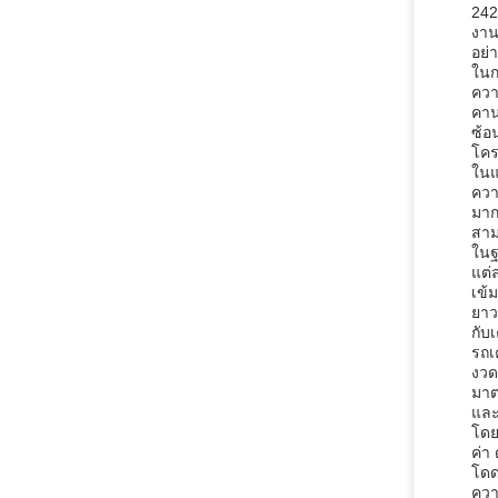
242
งาน
อย่
ในก
ควา
คาน
ซ้อ
โคร
ในแ
ควา
มาก
สาม
ในฐ
แต่
เข้
ยาว
กับเ
รถเ
งวด
มาต
และ
โดย
ค่า
โดด
ควา