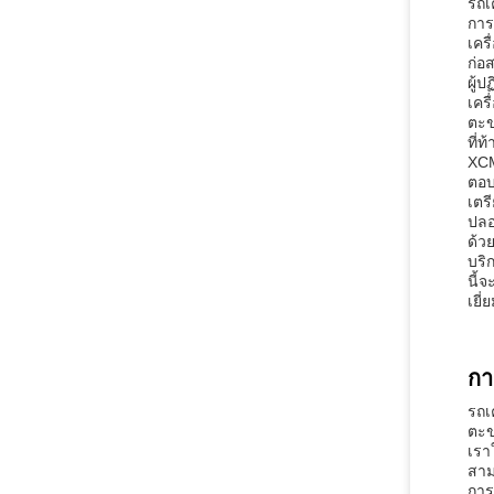
รถเ
การ
เคร
ก่อ
ผู้
เคร
ตะข
ที่
XCM
ตอบ
เตร
ปลอ
ด้ว
บริ
นี้
เยี
กา
รถเ
ตะข
เรา
สาม
การ