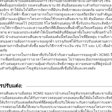
ครนตีนตะขาบมือสองคันนี้มีการใช้งานอย่างแพร่หลายในโอกาสต่างๆ เช่น ไ
ติดตั้งอุปกรณ์หนัก รถเครนตีนตะขาบ 85 ตันมือสองเหมาะสำหรับการยกแล
ื่องจักร ทำให้มั่นใจได้ถึงการจัดการที่มีประสิทธิภาพและปลอดภัย นอกจา
สร้างโรงไฟฟ้า ซึ่งความสามารถในการยกสูงและความเสถียรมีความสำคัญอย่
ปฏิบัติงานและผู้จัดการโครงการนิยมใช้รถเครนตีนตะขาบ 85 ตันมือสอง เนื่องจ
ื่องยนต์ที่กำหนดไว้ 242/2100 กิโลวัตต์/รอบต่อนาที ซึ่งรับประกันประสิทธ
าบให้การยึดเกาะและความเสถียรที่ดีเยี่ยมบนพื้นผิวที่ไม่เรียบหรืออ่อน 
ท้าทาย ความอเนกประสงค์ทำให้เป็นทรัพย์สินที่มีคุณค่าทั้งในสถานที่ก่อสร้างใ
G นำเสนอรถเครนตีนตะขาบมือสองคันนี้พร้อมเงื่อนไขที่ยืดหยุ่น รวมถึงราคาที
สนองความต้องการเฉพาะของลูกค้า บรรจุภัณฑ์ได้รับการปรับแต่งตามความ
ียมตามการยืนยันคำสั่งซื้อ ยอมรับวิธีการชำระเงิน เช่น T/T และ L/C เพ
ดภัย
ยความสามารถในการจัดหาที่ปรับให้เข้ากับความต้องการของลูกค้า XCMG จึ
การเพื่อสนับสนุนตารางเวลาโครงการของคุณ ไม่ว่าคุณจะอัปเกรดกลุ่มอุป
จะสร้างสมดุลระหว่างความคุ้มค่ากับประสิทธิภาพสูง ความทนทานที่พิสูจน์แ
่ยมสำหรับผู้ที่มองหาโซลูชันรถเครนมือสองที่เชื่อถือได้และทรงพลัง
รปรับแต่ง:
ครนตีนตะขาบมือสอง XCMG ของเรานำเสนอโซลูชันรถเครนตีนตะขาบมือ
าบมือสองแต่ละคันได้รับการตรวจสอบอย่างรอบคอบเพื่อให้มั่นใจถึงประสิทธ
ให้บริการปรับแต่งผลิตภัณฑ์ที่ยืดหยุ่นซึ่งปรับให้เหมาะกับความต้องการเฉพา
ารถต่อรองได้เพื่อให้เหมาะกับงบประมาณและความต้องการของโครงการข
บรรจุหีบห่อจะดำเนินการตามความต้องการของลูกค้าเพื่อให้แน่ใจว่าการจัด