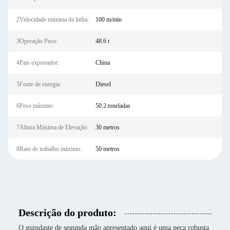
2Velocidade máxima da linha:
100 m/min
3Operação Peso:
48.6 t
4País exportador:
China
5Fonte de energia:
Diesel
6Peso máximo:
50.2 toneladas
7Altura Máxima de Elevação:
30 metros
8Raio de trabalho máximo:
50 metros
Descrição do produto:
O guindaste de segunda mão apresentado aqui é uma peça robusta