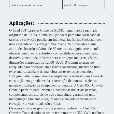
Potência nominal do motor
242 /2100 Kw/rpm
Aplicações:
O Used 85T Crawler Crane da XCMG, uma marca renomada
originária da China, é uma solução ideal para uma variedade de
tarefas de elevação pesada em inúmeras indústrias.Projetado com
uma capacidade de elevação máxima de 260 toneladas e uma
altura de elevação máxima de 30 metros, este guindaste de mão
oferece desempenho robusto e confiabilidade para construção,
desenvolvimento de infraestrutura e projetos industriais.Suas
dimensões compactas de 12500×3200×3400mm tornam-no
adequado para operação em espaços confinados, mantendo uma
excelente capacidade de manobra em terrenos acidentados.
Este guindaste de mão usada é amplamente utilizado em locais de
construção em grande escala, construção de pontes, estaleiros
navais e instalação de equipamentos pesados.O Used 85T Crawler
Crane é perfeito para levantar e posicionar materiais pesados,
componentes estruturais de aço e máquinas, garantindo uma
manipulação eficiente e segura.onde a elevada capacidade de
elevação e a estabilidade são críticas.
Os operadores e os gestores de projetos preferem o Used 85T
Crawler Crane devido ao seu potente motor de 350 kW e potência