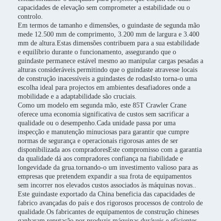
capacidades de elevação sem comprometer a estabilidade ou o
controlo.
Em termos de tamanho e dimensões, o guindaste de segunda mão
mede 12.500 mm de comprimento, 3.200 mm de largura e 3.400
mm de altura.Estas dimensões contribuem para a sua estabilidade
e equilíbrio durante o funcionamento, assegurando que o
guindaste permanece estável mesmo ao manipular cargas pesadas a
alturas consideráveis.permitindo que o guindaste atravesse locais
de construção inacessíveis a guindastes de rodasIsto torna-o uma
escolha ideal para projectos em ambientes desafiadores onde a
mobilidade e a adaptabilidade são cruciais.
Como um modelo em segunda mão, este 85T Crawler Crane
oferece uma economia significativa de custos sem sacrificar a
qualidade ou o desempenho.Cada unidade passa por uma
inspecção e manutenção minuciosas para garantir que cumpre
normas de segurança e operacionais rigorosas antes de ser
disponibilizada aos compradoresEste compromisso com a garantia
da qualidade dá aos compradores confiança na fiabilidade e
longevidade da grua.tornando-o um investimento valioso para as
empresas que pretendem expandir a sua frota de equipamentos
sem incorrer nos elevados custos associados às máquinas novas..
Este guindaste exportado da China beneficia das capacidades de
fabrico avançadas do país e dos rigorosos processos de controlo de
qualidade.Os fabricantes de equipamentos de construção chineses
ganharam reputação por produzir máquinas duráveis e eficientes