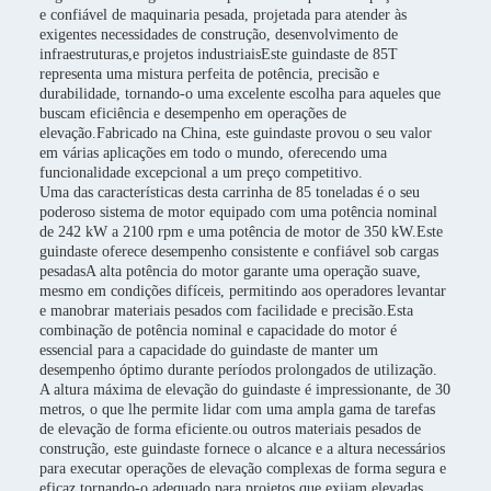
e confiável de maquinaria pesada, projetada para atender às
exigentes necessidades de construção, desenvolvimento de
infraestruturas,e projetos industriaisEste guindaste de 85T
representa uma mistura perfeita de potência, precisão e
durabilidade, tornando-o uma excelente escolha para aqueles que
buscam eficiência e desempenho em operações de
elevação.Fabricado na China, este guindaste provou o seu valor
em várias aplicações em todo o mundo, oferecendo uma
funcionalidade excepcional a um preço competitivo.
Uma das características desta carrinha de 85 toneladas é o seu
poderoso sistema de motor equipado com uma potência nominal
de 242 kW a 2100 rpm e uma potência de motor de 350 kW.Este
guindaste oferece desempenho consistente e confiável sob cargas
pesadasA alta potência do motor garante uma operação suave,
mesmo em condições difíceis, permitindo aos operadores levantar
e manobrar materiais pesados com facilidade e precisão.Esta
combinação de potência nominal e capacidade do motor é
essencial para a capacidade do guindaste de manter um
desempenho óptimo durante períodos prolongados de utilização.
A altura máxima de elevação do guindaste é impressionante, de 30
metros, o que lhe permite lidar com uma ampla gama de tarefas
de elevação de forma eficiente.ou outros materiais pesados de
construção, este guindaste fornece o alcance e a altura necessários
para executar operações de elevação complexas de forma segura e
eficaz.tornando-o adequado para projetos que exijam elevadas