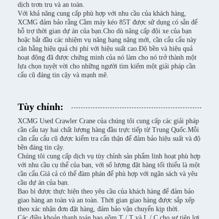
dịch trơn tru và an toàn.
Với khả năng cung cấp phù hợp với nhu cầu của khách hàng,
XCMG đảm bảo rằng Cầm máy kéo 85T được sử dụng có sẵn để
hỗ trợ thời gian dự án của bạn.Cho dù nâng cấp đội xe của bạn
hoặc bắt đầu các nhiệm vụ nâng hạng nặng mới, cần cẩu cẩu này
cân bằng hiệu quả chi phí với hiệu suất cao.Độ bền và hiệu quả
hoạt động đã được chứng minh của nó làm cho nó trở thành một
lựa chọn tuyệt vời cho những người tìm kiếm một giải pháp cần
cẩu cũ đáng tin cậy và mạnh mẽ.
Tùy chỉnh:
XCMG Used Crawler Crane của chúng tôi cung cấp các giải pháp
cần cẩu tay hai chất lượng hàng đầu trực tiếp từ Trung Quốc.Mỗi
cần cẩu cẩu cũ được kiểm tra cẩn thận để đảm bảo hiệu suất và độ
bền đáng tin cậy.
Chúng tôi cung cấp dịch vụ tùy chỉnh sản phẩm linh hoạt phù hợp
với nhu cầu cụ thể của bạn, với số lượng đặt hàng tối thiểu là một
cần cẩu.Giá cả có thể đàm phán để phù hợp với ngân sách và yêu
cầu dự án của bạn.
Bao bì được thực hiện theo yêu cầu của khách hàng để đảm bảo
giao hàng an toàn và an toàn. Thời gian giao hàng được sắp xếp
theo xác nhận đơn đặt hàng, đảm bảo vận chuyển kịp thời.
Các điều khoản thanh toán bao gồm T / T và L / C cho sự tiện lợi