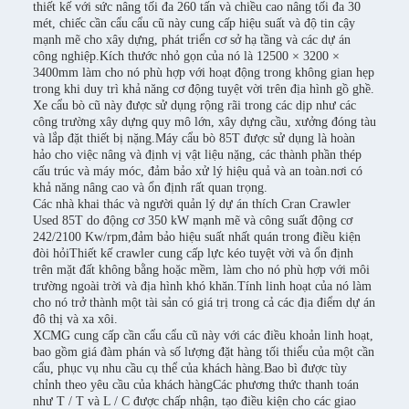
thiết kế với sức nâng tối đa 260 tấn và chiều cao nâng tối đa 30
mét, chiếc cần cẩu cẩu cũ này cung cấp hiệu suất và độ tin cậy
mạnh mẽ cho xây dựng, phát triển cơ sở hạ tầng và các dự án
công nghiệp.Kích thước nhỏ gọn của nó là 12500 × 3200 ×
3400mm làm cho nó phù hợp với hoạt động trong không gian hẹp
trong khi duy trì khả năng cơ động tuyệt vời trên địa hình gồ ghề.
Xe cẩu bò cũ này được sử dụng rộng rãi trong các dịp như các
công trường xây dựng quy mô lớn, xây dựng cầu, xưởng đóng tàu
và lắp đặt thiết bị nặng.Máy cẩu bò 85T được sử dụng là hoàn
hảo cho việc nâng và định vị vật liệu nặng, các thành phần thép
cấu trúc và máy móc, đảm bảo xử lý hiệu quả và an toàn.nơi có
khả năng nâng cao và ổn định rất quan trọng.
Các nhà khai thác và người quản lý dự án thích Cran Crawler
Used 85T do động cơ 350 kW mạnh mẽ và công suất động cơ
242/2100 Kw/rpm,đảm bảo hiệu suất nhất quán trong điều kiện
đòi hỏiThiết kế crawler cung cấp lực kéo tuyệt vời và ổn định
trên mặt đất không bằng hoặc mềm, làm cho nó phù hợp với môi
trường ngoài trời và địa hình khó khăn.Tính linh hoạt của nó làm
cho nó trở thành một tài sản có giá trị trong cả các địa điểm dự án
đô thị và xa xôi.
XCMG cung cấp cần cẩu cẩu cũ này với các điều khoản linh hoạt,
bao gồm giá đàm phán và số lượng đặt hàng tối thiểu của một cần
cẩu, phục vụ nhu cầu cụ thể của khách hàng.Bao bì được tùy
chỉnh theo yêu cầu của khách hàngCác phương thức thanh toán
như T / T và L / C được chấp nhận, tạo điều kiện cho các giao