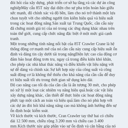
đòi hỏi của xây dựng, phát triển cơ sở hạ tầng,và các dự án công
nghiệpMáy cẩu 85T này đại diện cho sự pha trộn hoàn hảo giữa
sức mạnh, độ chính xác và độ bền, làm cho nó trở thành một lựa
chọn tuyệt vời cho những người tìm kiếm hiệu quả và hiệu suất
trong các hoạt động nâng.Sản xuất tại Trung Quốc, cần cẩu này
đã chứng minh giá trị của nó trong các ứng dụng khác nhau trên
toàn thế giới, cung cấp chức năng đặc biệt ở một mức giá cạnh
tranh.
Một trong những tính năng nổi bật của 85T Crawler Crane là hệ
thống động cơ mạnh mẽ của nó.cần cẩu này cung cấp hiệu suất ổn
định và đáng tin cậy dưới tải trọng nặngĐiện lực cao của động cơ
đảm bảo hoạt động trơn tru, ngay cả trong điều kiện khó khăn,
cho phép các nhà khai thác nâng và điều khiển vật liệu nặng với
sự dễ dàng và chính xác.Sự kết hợp này của công suất và công
suất động cơ là không thể thiếu cho khả năng của cần cẩu để duy
trì hiệu suất tối ưu trong thời gian sử dụng kéo dài.
Độ cao nâng cao tối đa của cần cẩu là ấn tượng 30 mét, cho phép
nó xử lý một loạt các nhiệm vụ nâng hiệu quả.hoặc các vật liệu
xây dựng nặng khác, cần thiết để thực hiện các hoạt động nâng
phức tạp một cách an toàn và hiệu quả.làm cho nó phù hợp với
các dự án đòi hỏi khả năng nâng cao mà không ảnh hưởng đến sự
ổn định hoặc kiểm soát.
Về kích thước và kích thước, Cran Crawler tay thứ hai có chiều
dài 12.500 mm, chiều rộng 3.200 mm và chiều cao 3.400
mm.Kích thước này góp phần vào sự ổn định và cân bằng của nó