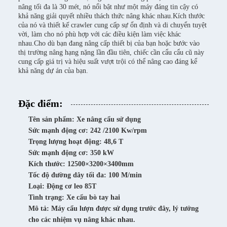
nâng tối đa là 30 mét, nó nổi bật như một máy đáng tin cậy có
khả năng giải quyết nhiều thách thức nâng khác nhau.Kích thước
của nó và thiết kế crawler cung cấp sự ổn định và di chuyển tuyệt
vời, làm cho nó phù hợp với các điều kiện làm việc khác
nhau.Cho dù bạn đang nâng cấp thiết bị của bạn hoặc bước vào
thị trường nâng hạng nặng lần đầu tiên, chiếc cần cẩu cẩu cũ này
cung cấp giá trị và hiệu suất vượt trội có thể nâng cao đáng kể
khả năng dự án của bạn.
Đặc điểm:
Tên sản phẩm: Xe nâng cẩu sử dụng
Sức mạnh động cơ: 242 /2100 Kw/rpm
Trọng lượng hoạt động: 48,6 T
Sức mạnh động cơ: 350 kW
Kích thước: 12500×3200×3400mm
Tốc độ đường dây tối đa: 100 M/min
Loại: Động cơ leo 85T
Tình trạng: Xe cẩu bò tay hai
Mô tả: Máy cẩu lượn được sử dụng trước đây, lý tưởng
cho các nhiệm vụ nâng khác nhau.