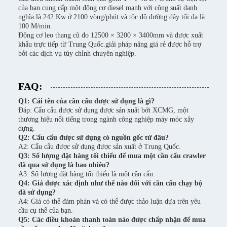
của bạn.cung cấp một động cơ diesel mạnh với công suất danh
nghĩa là 242 Kw ở 2100 vòng/phút và tốc độ đường dây tối đa là
100 M/min.
Động cơ leo thang cũ đo 12500 × 3200 × 3400mm và được xuất
khẩu trực tiếp từ Trung Quốc.giải pháp nâng giá rẻ được hỗ trợ
bởi các dịch vụ tùy chỉnh chuyên nghiệp.
FAQ:
Q1: Cái tên của cần cẩu được sử dụng là gì?
Đáp: Cẩu cẩu được sử dụng được sản xuất bởi XCMG, một
thương hiệu nổi tiếng trong ngành công nghiệp máy móc xây
dựng.
Q2: Cẩu cẩu được sử dụng có nguồn gốc từ đâu?
A2: Cẩu cẩu được sử dụng được sản xuất ở Trung Quốc.
Q3: Số lượng đặt hàng tối thiểu để mua một cần cẩu crawler
đã qua sử dụng là bao nhiêu?
A3: Số lượng đặt hàng tối thiểu là một cần cẩu.
Q4: Giá được xác định như thế nào đối với cần cẩu chạy bộ
đã sử dụng?
A4: Giá có thể đàm phán và có thể được thảo luận dựa trên yêu
cầu cụ thể của bạn.
Q5: Các điều khoản thanh toán nào được chấp nhận để mua