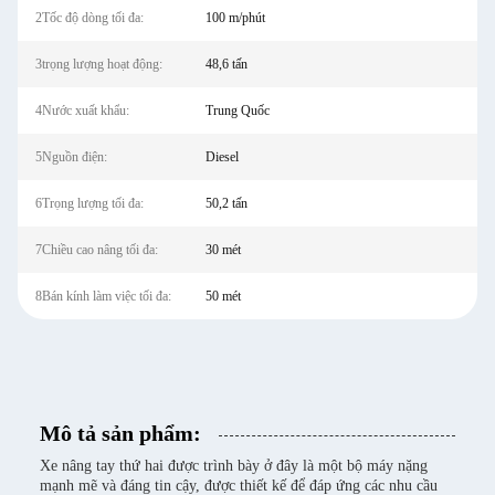
2Tốc độ dòng tối đa:
100 m/phút
3trọng lượng hoạt động:
48,6 tấn
4Nước xuất khẩu:
Trung Quốc
5Nguồn điện:
Diesel
6Trọng lượng tối đa:
50,2 tấn
7Chiều cao nâng tối đa:
30 mét
8Bán kính làm việc tối đa:
50 mét
Mô tả sản phẩm:
Xe nâng tay thứ hai được trình bày ở đây là một bộ máy nặng
mạnh mẽ và đáng tin cậy, được thiết kế để đáp ứng các nhu cầu