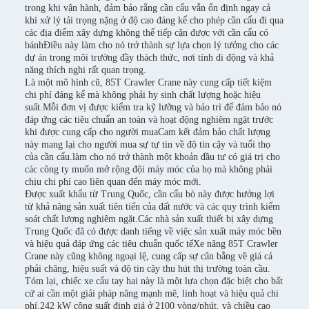
trong khi vận hành, đảm bảo rằng cần cẩu vẫn ổn định ngay cả
khi xử lý tải trọng nặng ở độ cao đáng kể.cho phép cần cẩu đi qua
các địa điểm xây dựng không thể tiếp cận được với cần cẩu có
bánhĐiều này làm cho nó trở thành sự lựa chọn lý tưởng cho các
dự án trong môi trường đầy thách thức, nơi tính di động và khả
năng thích nghi rất quan trọng.
Là một mô hình cũ, 85T Crawler Crane này cung cấp tiết kiệm
chi phí đáng kể mà không phải hy sinh chất lượng hoặc hiệu
suất.Mỗi đơn vị được kiểm tra kỹ lưỡng và bảo trì để đảm bảo nó
đáp ứng các tiêu chuẩn an toàn và hoạt động nghiêm ngặt trước
khi được cung cấp cho người muaCam kết đảm bảo chất lượng
này mang lại cho người mua sự tự tin về độ tin cậy và tuổi thọ
của cần cẩu.làm cho nó trở thành một khoản đầu tư có giá trị cho
các công ty muốn mở rộng đội máy móc của họ mà không phải
chịu chi phí cao liên quan đến máy móc mới.
Được xuất khẩu từ Trung Quốc, cần cẩu bò này được hưởng lợi
từ khả năng sản xuất tiên tiến của đất nước và các quy trình kiểm
soát chất lượng nghiêm ngặt.Các nhà sản xuất thiết bị xây dựng
Trung Quốc đã có được danh tiếng về việc sản xuất máy móc bền
và hiệu quả đáp ứng các tiêu chuẩn quốc tếXe nâng 85T Crawler
Crane này cũng không ngoại lệ, cung cấp sự cân bằng về giá cả
phải chăng, hiệu suất và độ tin cậy thu hút thị trường toàn cầu.
Tóm lại, chiếc xe cẩu tay hai này là một lựa chọn đặc biệt cho bất
cứ ai cần một giải pháp nâng mạnh mẽ, linh hoạt và hiệu quả chi
phí.242 kW công suất định giá ở 2100 vòng/phút, và chiều cao