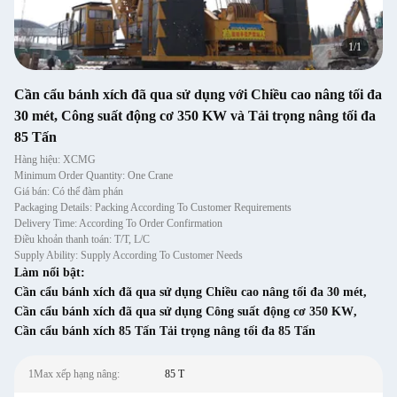
1
/
1
Cần cẩu bánh xích đã qua sử dụng với Chiều cao nâng tối đa
30 mét, Công suất động cơ 350 KW và Tải trọng nâng tối đa
85 Tấn
Hàng hiệu: XCMG
Minimum Order Quantity: One Crane
Giá bán: Có thể đàm phán
Packaging Details: Packing According To Customer Requirements
Delivery Time: According To Order Confirmation
Điều khoản thanh toán: T/T, L/C
Supply Ability: Supply According To Customer Needs
Làm nổi bật:
Cần cẩu bánh xích đã qua sử dụng Chiều cao nâng tối đa 30 mét
,
Cần cẩu bánh xích đã qua sử dụng Công suất động cơ 350 KW
,
Cần cẩu bánh xích 85 Tấn Tải trọng nâng tối đa 85 Tấn
1Max xếp hạng nâng:
85 T