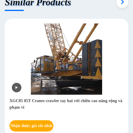
Similar Products
XGC85 85T Cranes crawler tay hai với chiều cao nâng rộng và
phạm vi
Nhận được giá tốt nhất