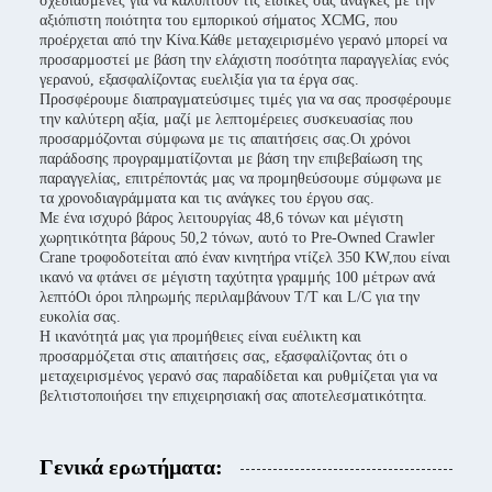
σχεδιασμένες για να καλύπτουν τις ειδικές σας ανάγκες με την
αξιόπιστη ποιότητα του εμπορικού σήματος XCMG, που
προέρχεται από την Κίνα.Κάθε μεταχειρισμένο γερανό μπορεί να
προσαρμοστεί με βάση την ελάχιστη ποσότητα παραγγελίας ενός
γερανού, εξασφαλίζοντας ευελιξία για τα έργα σας.
Προσφέρουμε διαπραγματεύσιμες τιμές για να σας προσφέρουμε
την καλύτερη αξία, μαζί με λεπτομέρειες συσκευασίας που
προσαρμόζονται σύμφωνα με τις απαιτήσεις σας.Οι χρόνοι
παράδοσης προγραμματίζονται με βάση την επιβεβαίωση της
παραγγελίας, επιτρέποντάς μας να προμηθεύσουμε σύμφωνα με
τα χρονοδιαγράμματα και τις ανάγκες του έργου σας.
Με ένα ισχυρό βάρος λειτουργίας 48,6 τόνων και μέγιστη
χωρητικότητα βάρους 50,2 τόνων, αυτό το Pre-Owned Crawler
Crane τροφοδοτείται από έναν κινητήρα ντίζελ 350 KW,που είναι
ικανό να φτάνει σε μέγιστη ταχύτητα γραμμής 100 μέτρων ανά
λεπτόΟι όροι πληρωμής περιλαμβάνουν T/T και L/C για την
ευκολία σας.
Η ικανότητά μας για προμήθειες είναι ευέλικτη και
προσαρμόζεται στις απαιτήσεις σας, εξασφαλίζοντας ότι ο
μεταχειρισμένος γερανό σας παραδίδεται και ρυθμίζεται για να
βελτιστοποιήσει την επιχειρησιακή σας αποτελεσματικότητα.
Γενικά ερωτήματα: