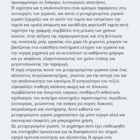
προσαρμόσιμο σε διάφορες λειτουργικές απαιτήσεις.
Η ταχύτητα και η αποδοτικότητα είναι κρίσιμοι παράγοντες στις
λειτουργίες των γερανού, και αυτός ο μεταχειρισμένος γερανό-
γερανό ξεχωρίζει και σε αυτόν τον τομέα.που επιτρέπουν την
ταχεία και ομαλή ανύψωση και κατάθλιψη φορτίωνΗ ταχεία αυτή
ταχύτητα της γραμμής συμβάλλει στη μείωση των χρόνων
κύκλου, στην αύξηση της παραγωγικότητας και στη βελτίωση
της συνολικής ροής εργασίας στο χώρο.Οι χειριστές μπορούν να
βασίζονται στα ευαίσθητα συστήματα ελέγχου του γερανού και
την ισχυρή μηχανική για να εκτελέσουν τα καθήκοντα γρήγορα
και με ασφάλεια, ελαχιστοποιώντας τον χρόνο στάσης και
μεγιστοποιώντας την παραγωγή.
Η πηγή ενέργειας αυτού του μεταχειρισμένου γερανού είναι ένας
αξιόπιστος πετρελαιοκινητήρας, γνωστός για την αντοχή του και
την αποδοτικότητα του καυσίμου.Η κινητικότητα του ντίζελ
εξασφαλίζει σταθερή απόδοση ακόμη και σε δύσκολα
περιβάλλοντα και δυσμενείς καιρικές συνθήκεςΟ ανθεκτικός
σχεδιασμός του κινητήρα υποστηρίζει παρατεταμένες περιόδους
λειτουργίας, μειώνοντας την ανάγκη για συχνές διακοπές
ανεφοδιασμού και συντήρησης.Αυτό καθιστά τον
μεταχειρισμένο γερανό μηχανοκίνητο όχι μόνο ισχυρό αλλά και
οικονομικά επωφελές για μακροχρόνια χρήση.
Ως μεταχειρισμένο γερανό, το μηχάνημα αυτό έχει επιθεωρηθεί
και συντηρηθεί προσεκτικά για να διασφαλιστεί ότι πληροί
υψηλά πρότυπα ποιότητας και αξιοπιστίας.Η αγορά ενός