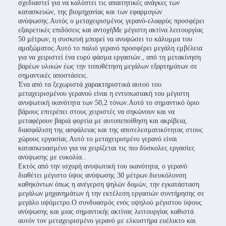
σχεδιαστεί για να καλύπτει τις απαιτητικές ανάγκες των
κατασκευών, της βιομηχανίας και των εφαρμογών
ανύψωσης.Αυτός ο μεταχειρισμένος γερανό-ελαφρύς προσφέρει
εξαιρετικές επιδόσεις και αντοχήΜε μέγιστη ακτίνα λειτουργίας
50 μέτρων, η συσκευή μπορεί να ανυψώσει το κάλυμμα του
αμαξώματος.Αυτό το παλιό γερανό προσφέρει μεγάλη εμβέλεια
για να χειριστεί ένα ευρύ φάσμα εργασιών., από τη μετακίνηση
βαρέων υλικών έως την τοποθέτηση μεγάλων εξαρτημάτων σε
σημαντικές αποστάσεις.
Ένα από τα ξεχωριστά χαρακτηριστικά αυτού του
μεταχειρισμένου γερανού είναι η εντυπωσιακή του μέγιστη
ανυψωτική ικανότητα των 50,2 τόνων.Αυτό το σημαντικό όριο
βάρους επιτρέπει στους χειριστές να σηκώνουν και να
μεταφέρουν βαριά φορτία με αυτοπεποίθηση και ακρίβεια,
διασφάλιση της ασφάλειας και της αποτελεσματικότητας στους
χώρους εργασίας.Αυτό το μεταχειρισμένο γερανό είναι
κατασκευασμένο για να χειρίζεται τις πιο δύσκολες εργασίες
ανύψωσης με ευκολία..
Εκτός από την ισχυρή ανυψωτική του ικανότητα, ο γερανό
διαθέτει μέγιστο ύψος ανύψωσης 30 μέτρων.διευκόλυνση
καθηκόντων όπως η ανέγερση ψηλών δομών, την εγκατάσταση
μεγάλων μηχανημάτων ή την εκτέλεση εργασιών συντήρησης σε
μεγάλο υψόμετρο.Ο συνδυασμός ενός υψηλού μέγιστου ύψους
ανύψωσης και μιας σημαντικής ακτίνας λειτουργίας καθιστά
αυτόν τον μεταχειρισμένο γερανό με ελκυστήρα ευέλικτο και