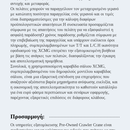
αντοχής και μεταφοράς.
Οι πελάτες μπορούν να παραγγείλουν τον μεταχειρισμένο γερανό
με κατώτατη ποσότητα παραγγελίας ενός γερανού και οι τιμές
είναι διαπραγματεύσιμες για την κάλυψη διαφόρων
προϋπολογιστικών απαιτήσεων.Η συσκευασία προσαρμόζεται
σύμφωνα με τις απαιτήσεις του πελάτη για να εξασφαλιστεί η
ασφαλή παράδοσηΟ χρόνος παράδοσης ρυθμίζεται σύμφωνα με
την επιβεβαίωση της παραγγελίας και υπάρχουν ευέλικτοι όροι
πληρωμής, συμπεριλαμβανομένων των T/T και L/C.Η ικανότητα
εφοδιασμού της XCMG επιτρέπει την εξατομικευμένη βοήθεια
με βάση τις ανάγκες των πελατών, διασφαλίζοντας την έγκαιρη
και αποτελεσματική προμήθεια.
Συνολικά, η χρησιμοποιούμενη καραβίδα σάλιου XCMG,
συμπεριλαμβανομένου του δημοφιλούς μοντέλου καραβίδας
σάλιου, είναι μια εξαιρετική επένδυση για επιχειρήσεις που
αναζητούν αξιόπιστα βαρέα μηχανήματα ανύψωσης.ευελιξία, και
η οικονομική της αποτελεσματικότητα το καθιστούν κατάλληλο
για ένα ευρύ φάσμα περιπτώσεων και σενάριων εφαρμογής,
παρέχοντας εξαιρετικές επιδόσεις σε διάφορους κλάδους.
Προσαρμογή:
Οι υπηρεσίες εξατομίκευσης Pre-Owned Crawler Crane είναι