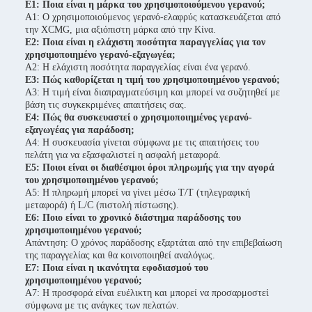
Ε1: Ποια είναι η μάρκα του χρησιμοποιούμενου γερανού;
Α1: Ο χρησιμοποιούμενος γερανό-ελαφρύς κατασκευάζεται από
την XCMG, μια αξιόπιστη μάρκα από την Κίνα.
Ε2: Ποια είναι η ελάχιστη ποσότητα παραγγελίας για τον
χρησιμοποιημένο γερανό-εξαγωγέα;
Α2: Η ελάχιστη ποσότητα παραγγελίας είναι ένα γερανό.
Ε3: Πώς καθορίζεται η τιμή του χρησιμοποιημένου γερανού;
Α3: Η τιμή είναι διαπραγματεύσιμη και μπορεί να συζητηθεί με
βάση τις συγκεκριμένες απαιτήσεις σας.
Ε4: Πώς θα συσκευαστεί ο χρησιμοποιημένος γερανό-
εξαγωγέας για παράδοση;
Α4: Η συσκευασία γίνεται σύμφωνα με τις απαιτήσεις του
πελάτη για να εξασφαλιστεί η ασφαλή μεταφορά.
Ε5: Ποιοι είναι οι διαθέσιμοι όροι πληρωμής για την αγορά
του χρησιμοποιημένου γερανού;
Α5: Η πληρωμή μπορεί να γίνει μέσω T/T (τηλεγραφική
μεταφορά) ή L/C (πιστολή πίστωσης).
Ε6: Ποιο είναι το χρονικό διάστημα παράδοσης του
χρησιμοποιημένου γερανού;
Απάντηση: Ο χρόνος παράδοσης εξαρτάται από την επιβεβαίωση
της παραγγελίας και θα κοινοποιηθεί αναλόγως.
Ε7: Ποια είναι η ικανότητα εφοδιασμού του
χρησιμοποιημένου γερανού;
Α7: Η προσφορά είναι ευέλικτη και μπορεί να προσαρμοστεί
σύμφωνα με τις ανάγκες των πελατών.