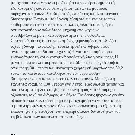
μεταχειρισμένου γερανού με έλκηθρο προσφέρει σημαντική
εξοικονόμηση κόστους σε σύγκριση με τα νέα μοντέλα,
παρέχοντας παράλληλα εξαιρετικές επιδόσεις και λειτουργικές
δυνατότητες.Παρέχει μια ιδανική λύση για τις εταιρείες που
επιθυμούν να επεκτείνουν τον στόλο εξοπλισμού τους ή να
αντικαταστήσουν παλαιότερα μηχανήματα χωρίς να
συμβιβάζονται με τη λειτουργικότητα ή την ασφάλεια.
Συνοπτικά, αυτός ο μεταχειρισμένος γερανοφόρος συνδυάζει
ισχυρή δύναμη ανύψωσης, ευρεία εμβέλεια, υψηλό ύψος
ανύψωσης και αποδοτική ισχύ ντίζελ για να προσφέρει μια
ευπροσάρμοστη και οικονομικά αποδοτική λύση ανύψωσης.Η
μέγιστη ακτίνα λειτουργίας του είναι 50 μέτρα., μέγιστο ύψος
ανύψωσης 30 μέτρων και ικανότητα χειρισμού φορτίων έως 50,2
τόνων το καθιστούν κατάλληλο για ένα ευρύ φάσμα
βιομηχανικών και κατασκευαστικών εφαρμογών.Με μέγιστη
ταχύτητα γραμμής 100 μέτρων ανά λεπτό, εξασφαλίζει ταχεία και
αποτελεσματική λειτουργία, ενώ ο κινητήρας ντίζελ παρέχει
αξιόπιστη ισχύ σε διάφορες συνθήκες.Για όσους ψάχνουν για ένα
αξιόπιστο και καλά συντηρημένο μεταχειρισμένο γερανό, αυτός
ο μεταχειρισμένος γερανοφόρος αντιπροσωπεύει μια εξαιρετική
επιλογή για την ενίσχυση των επιχειρησιακών δυνατοτήτων και
τη βελτίωση των αποτελεσμάτων του έργου.