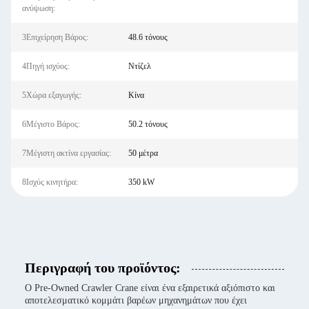
ανύψωση:
3Επιχείρηση Βάρος:
48.6 τόνους
4Πηγή ισχύος:
Ντίζελ
5Χώρα εξαγωγής:
Κίνα
6Μέγιστο Βάρος:
50.2 τόνους
7Μέγιστη ακτίνα εργασίας:
50 μέτρα
8Ισχύς κινητήρα:
350 kW
Περιγραφή του προϊόντος:
Ο Pre-Owned Crawler Crane είναι ένα εξαιρετικά αξιόπιστο και
αποτελεσματικό κομμάτι βαρέων μηχανημάτων που έχει