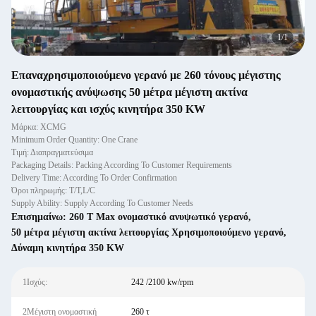
1
/
1
Επαναχρησιμοποιούμενο γερανό με 260 τόνους μέγιστης
ονομαστικής ανύψωσης 50 μέτρα μέγιστη ακτίνα
λειτουργίας και ισχύς κινητήρα 350 KW
Μάρκα: XCMG
Minimum Order Quantity: One Crane
Τιμή: Διαπραγματεύσιμα
Packaging Details: Packing According To Customer Requirements
Delivery Time: According To Order Confirmation
Όροι πληρωμής: T/T,L/C
Supply Ability: Supply According To Customer Needs
Επισημαίνω:
260 T Max ονομαστικό ανυψωτικό γερανό
,
50 μέτρα μέγιστη ακτίνα λειτουργίας Χρησιμοποιούμενο γερανό
,
Δύναμη κινητήρα 350 KW
1Ισχύς:
242 /2100 kw/rpm
2Μέγιστη ονομαστική
260 τ