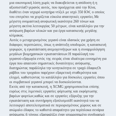
μια οικονομική λύση χωρίς να διακυβεύεται η απόδοση ή η
αξιοπιστίαΟ γερανός αυτός, που προέρχεται από την Κίνα,
διαθέτει έναν ισχυρό κινητήρα ντίζελ με ισχύ 350 KW, ο οποίος
του επιτρέπει να χειρίζεται εύκολα απαιτητικές εργασίες.Με
μέγιστη ονομαστική ανυψωτική ικανότητα 260 τόνων και
μέγιστη ακτίνα λειτουργίας 50 μέτρων, είναι κατάλληλο για την
ανύψωση βαρέων υλικών και για έργα κατασκευής μεγάλης
κλίμακας.
Αυτός ο μεταχειρισμένος γερανό είναι ιδανικός για χρήση σε
διάφορες περιπτώσεις, όπως η ανάπτυξη υποδομών, η κατασκευή
γεφυρών, η εγκατάσταση ανεμογεννήτρων και η συναρμολόγηση
μεγάλων βιομηχανικών εγκαταστάσεων.Η παραλλαγή του
γερανού-εξαγωγέα εντός της σειράς είναι ιδιαίτερα ευνοημένη για
έργα που απαιτούν σημαντικές δυνατότητες ανύψωσης,
διατηρώντας παράλληλα την κινητικότητα σε τραχύ έδαφοςΟι
ράβδοι του τροχαίου παρέχουν εξαιρετική σταθερότητα και
ελιγμό, καθιστώντας το κατάλληλο για δύσκολες εργασίες όπου
οι συμβατικοί γερανοί μπορεί να δυσκολεύονται.
Εκτός από την κατασκευή, η XCMG χρησιμοποιείται επίσης
ευρέως στις λιμενικές εργασίες φόρτωσης και εκφόρτωσης
βαρέων φορτίων,καθώς και σε εργασίες εξόρυξης για την
εγκατάσταση και συντήρηση εξοπλισμούΗ ικανότητά του να
λειτουργεί αποτελεσματικά σε περιορισμένους χώρους και σε
ανώμαλο έδαφος το καθιστά απαραίτητο για περίπλοκα σενάρια
ανύψωσης.6 τόνους εξασφαλίζει έναν ισορροπημένο συνδυασμό