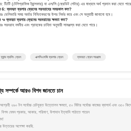
র: টি/টি (টেলিগ্রাফিক ট্রান্সফার) বা এল/সি (ক্রেডিট লেটার) এর মাধ্যমে অর্থ প্রদান করা যেতে পার
্ন 6: ব্যবহৃত ক্রলার ক্রেনের সরবরাহের সময়কাল কত?
রঃ ডেলিভারি সময় অর্ডার নিশ্চিতকরণের উপর নির্ভর করে এবং সে অনুযায়ী জানানো হবে।
্ন ৭ঃ ব্যবহৃত ক্রলার ক্রেনের সরবরাহের ক্ষমতা কত?
রঃ সরবরাহ নমনীয় এবং গ্রাহকের চাহিদা অনুযায়ী সামঞ্জস্য করা যেতে পারে।
 হ্যান্ড ক্রলিং ক্রেন
এক্সসিএমজি ক্রলার ক্রেন
ব্যবহৃত ক্রেন সরঞ্জাম
্য সম্পর্কে আরও বিশদ জানতে চান
গ্রহী ২৬০ টন সর্বোচ্চ রেটযুক্ত উত্তোলন ক্ষমতা, ৫০ মিটার সর্বোচ্চ কাজের ব্যাসার্ধ এবং ৩৫০ কিল
বিশদ যেমন প্রকার, আকার, পরিমাণ, উপাদান ইত্যাদি পাঠাতে পারেন
াদ!
র উত্তরের অপেক্ষা করছি.