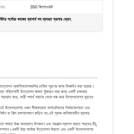
য়ার:
350 কিলোওয়াট
িটার সর্বোচ্চ কাজের ব্যাসার্ধ সহ ব্যবহৃত ক্রলার ক্রেন
,
এবং উত্তোলন অ্যাপ্লিকেশনগুলির চাহিদা পূরণের জন্য ডিজাইন করা হয়েছে।
ছাড়া শক্তিশালী উত্তোলন ক্ষমতা খুঁজছেন যারা জন্য একটি চমৎকার
 সরবরাহ করে, ভারী পদার্থ সরানো থেকে শুরু করে উল্লেখযোগ্য দূরত্বে
া।এই উল্লেখযোগ্য ওজন সীমাবদ্ধতা অপারেটরদের নির্ভরযোগ্যতা এবং
মাণ বা শিল্প রক্ষণাবেক্ষণে জড়িত হন,এই প্রাক-মালিকানাধীন ক্রলার
চতা ক্ষমতা উচ্চ অবস্থানে উপকরণ এবং সরঞ্জাম স্থাপন করতে পারবেন,উঁচু
াজ সম্পাদন।একটি উচ্চ সর্বোচ্চ উত্তোলন উচ্চতা এবং একটি উল্লেখযোগ্য