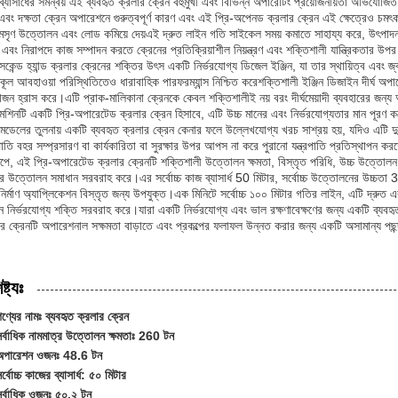
ব্যাসার্ধের সমন্বয় এই ব্যবহৃত ক্রলার ক্রেন বহুমুখী এবং বিভিন্ন অপারেটিং প্রয়োজনীয়তা অভিযোজ
এবং দক্ষতা ক্রেন অপারেশনে গুরুত্বপূর্ণ কারণ এবং এই প্রি-অপেনড ক্রলার ক্রেন এই ক্ষেত্রেও চমৎক
মসৃণ উত্তোলন এবং লোড কমিয়ে দেয়এই দ্রুত লাইন গতি সাইকেল সময় কমাতে সাহায্য করে, উৎপাদন
ত এবং নিরাপদে কাজ সম্পাদন করতে ক্রেনের প্রতিক্রিয়াশীল নিয়ন্ত্রণ এবং শক্তিশালী যান্ত্রিকতার
কেন্ড হ্যান্ড ক্রলার ক্রেনের শক্তির উৎস একটি নির্ভরযোগ্য ডিজেল ইঞ্জিন, যা তার স্থায়িত্ব এবং জ
কূল আবহাওয়া পরিস্থিতিতেও ধারাবাহিক পারফরম্যান্স নিশ্চিত করেশক্তিশালী ইঞ্জিন ডিজাইন দীর্ঘ অপার
়োজন হ্রাস করে।এটি প্রাক-মালিকানা ক্রেনকে কেবল শক্তিশালীই নয় বরং দীর্ঘমেয়াদী ব্যবহারের জন
েশিনটি একটি প্রি-অপারেটেড ক্রলার ক্রেন হিসাবে, এটি উচ্চ মানের এবং নির্ভরযোগ্যতার মান পূরণ করে
 মডেলের তুলনায় একটি ব্যবহৃত ক্রলার ক্রেন কেনার ফলে উল্লেখযোগ্য খরচ সাশ্রয় হয়, যদিও এটি দু
রপাতি বহর সম্প্রসারণ বা কার্যকারিতা বা সুরক্ষার উপর আপস না করে পুরানো যন্ত্রপাতি প্রতিস্থাপন ক
ষেপে, এই প্রি-অপারেটেড ক্রলার ক্রেনটি শক্তিশালী উত্তোলন ক্ষমতা, বিস্তৃত পরিধি, উচ্চ উত্তোলন
যের উত্তোলন সমাধান সরবরাহ করে।এর সর্বোচ্চ কাজ ব্যাসার্ধ 50 মিটার, সর্বোচ্চ উত্তোলনের উচ্চতা 
নির্মাণ অ্যাপ্লিকেশন বিস্তৃত জন্য উপযুক্ত।এক মিনিটে সর্বোচ্চ ১০০ মিটার গতির লাইন, এটি দ্রুত এ
ে নির্ভরযোগ্য শক্তি সরবরাহ করে।যারা একটি নির্ভরযোগ্য এবং ভাল রক্ষণাবেক্ষণের জন্য একটি ব্যব
ার ক্রেনটি অপারেশনাল সক্ষমতা বাড়াতে এবং প্রকল্পের ফলাফল উন্নত করার জন্য একটি অসামান্য পছন
ষ্ট্যঃ
ণ্যের নামঃ ব্যবহৃত ক্রলার ক্রেন
সর্বাধিক নামমাত্র উত্তোলন ক্ষমতাঃ 260 টন
অপারেশন ওজনঃ 48.6 টন
র্বোচ্চ কাজের ব্যাসার্ধ: ৫০ মিটার
সর্বাধিক ওজনঃ ৫০.২ টন