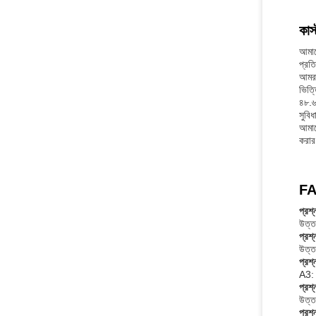
কাস
আমাদ
প্রত
আমরা
ভিত্
৪৮.৬
সুবিধ
আমাদ
করার
FA
প্রশ্
উত্তর
প্রশ
উত্ত
প্রশ্
A3: 
প্রশ
উত্ত
প্রশ্