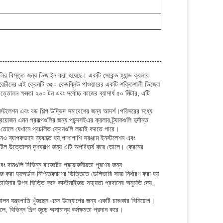
লির বিস্তৃত জন্য ডিজাইন করা হয়েছে। একটি সেকেন্ড হ্যান্ড ক্রলার
 করেচীনের এই ক্রেনটি ৩৫০ কেডব্লিউ পাওয়ারের একটি শক্তিশালী ডিজেল
ত্তোলন ক্ষমতা ২৬০ টন এবং সর্বোচ্চ কাজের ব্যাসার্ধ ৫০ মিটার, এটি
ন ইনস্টলেশন এবং বড় শিল্প উদ্ভিদ সমাবেশের জন্য আদর্শ।পরিসরের মধ্যে
জন এমন প্রকল্পগুলির জন্য পছন্দসইএর ক্রলার ট্র্যাকগুলি দুর্দান্ত
ে তোলে যেখানে প্রচলিত ক্রেনগুলি লড়াই করতে পারে।
ও ব্যাপকভাবে ব্যবহৃত হয়,পাশাপাশি সরঞ্জাম ইনস্টলেশন এবং
টিল উত্তোলন দৃশ্যকল্প জন্য এটি অপরিহার্য করে তোলে। ক্রেনের
বং দামগুলি বিভিন্ন বাজেটের প্রয়োজনীয়তা পূরণের জন্য
 করা হয়অর্ডার নিশ্চিতকরণের ভিত্তিতে ডেলিভারি সময় নির্ধারণ করা হয়
 চাহিদার উপর ভিত্তি করে কাস্টমাইজড সহায়তা প্রদানের অনুমতি দেয়,
োলন যন্ত্রপাতি খুঁজছেন এমন উদ্যোগের জন্য একটি চমৎকার বিনিয়োগ।
, বিভিন্ন শিল্প জুড়ে অসামান্য কর্মক্ষমতা প্রদান করে।