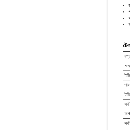
প
অ
ম
টেক
রপ্
মাত্
ইঞ্
পাও
ইঞ্
সর্
অপ
সর্ব