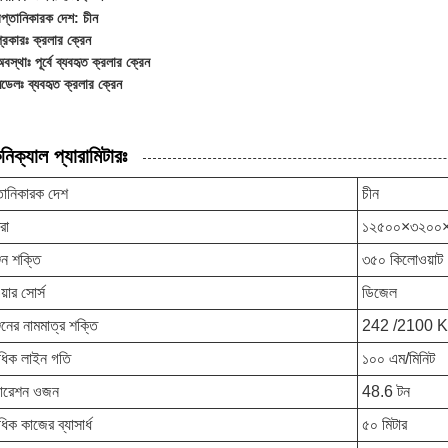
রপ্তানিকারক দেশ: চীন
্রকারঃ ক্রলার ক্রেন
বস্থাঃ পূর্বে ব্যবহৃত ক্রলার ক্রেন
ডেলঃ ব্যবহৃত ক্রলার ক্রেন
নিক্যাল প্যারামিটারঃ
তানিকারক দেশ
চীন
রা
১২৫০০×৩২০০×
জিন শক্তি
৩৫০ কিলোওয়াট
য়ার সোর্স
ডিজেল
জিনের নামমাত্র শক্তি
242 /2100 
বাধিক লাইন গতি
১০০ এম/মিনিট
ারেশন ওজন
48.6 টন
াধিক কাজের ব্যাসার্ধ
৫০ মিটার