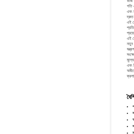
কাজ 
গতি 
এবং 
দ্রু
এই সে
প্রতি
প্রয
এই ম
নতুন
যন্ত্
সংক্
মূল্
এবং 
অধীন
ক্রল
বৈশি
প
স