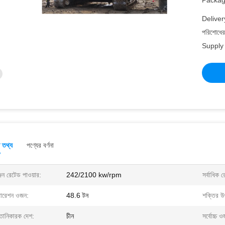
Packagi
Deliver
পরিশোধের 
Supply 
ত তথ্য
পণ্যের বর্ণনা
জিন রেটেড পাওয়ার:
242/2100 kw/rpm
সর্বাধিক
ারেশন ওজন:
48.6 টন
শক্তির উ
্তানিকারক দেশ:
চীন
সর্বোচ্চ 