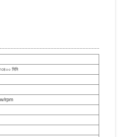
৩৪০০ মিমি
Kw/rpm