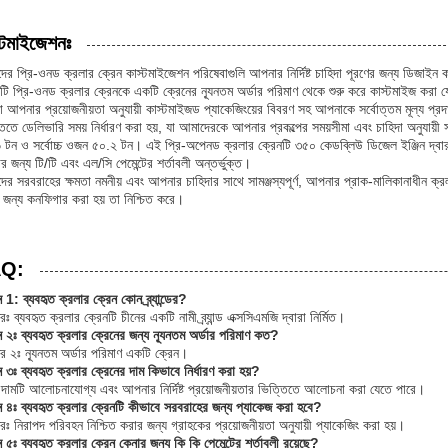
্টমাইজেশনঃ
ের প্রি-ওনড ক্রলার ক্রেন কাস্টমাইজেশন পরিষেবাগুলি আপনার নির্দিষ্ট চাহিদা পূরণের জন্য ডিজাইন 
িটি প্রি-ওনড ক্রলার ক্রেনকে একটি ক্রেনের ন্যূনতম অর্ডার পরিমাণ থেকে শুরু করে কাস্টমাইজ করা য
 আপনার প্রয়োজনীয়তা অনুযায়ী কাস্টমাইজড প্যাকেজিংয়ের বিবরণ সহ আপনাকে সর্বোত্তম মূল্য প্রদ
তিতে ডেলিভারি সময় নির্ধারণ করা হয়, যা আমাদেরকে আপনার প্রকল্পের সময়সীমা এবং চাহিদা অনুযায়
 টন ও সর্বোচ্চ ওজন ৫০.২ টন। এই প্রি-অপেনড ক্রলার ক্রেনটি ৩৫০ কেডব্লিউ ডিজেল ইঞ্জিন দ্বার
ার জন্য টি/টি এবং এল/সি পেমেন্টের শর্তাবলী অন্তর্ভুক্ত।
ের সরবরাহের ক্ষমতা নমনীয় এবং আপনার চাহিদার সাথে সামঞ্জস্যপূর্ণ, আপনার প্রাক-মালিকানাধীন ক
 জন্য কনফিগার করা হয় তা নিশ্চিত করে।
Q:
ন 1: ব্যবহৃত ক্রলার ক্রেন কোন ব্র্যান্ডের?
ঃ ব্যবহৃত ক্রলার ক্রেনটি চীনের একটি নামী ব্র্যান্ড এক্সসিএমজি দ্বারা নির্মিত।
্ন ২ঃ ব্যবহৃত ক্রলার ক্রেনের জন্য ন্যূনতম অর্ডার পরিমাণ কত?
র ২ঃ ন্যূনতম অর্ডার পরিমাণ একটি ক্রেন।
ন ৩ঃ ব্যবহৃত ক্রলার ক্রেনের দাম কিভাবে নির্ধারণ করা হয়?
দামটি আলোচনাযোগ্য এবং আপনার নির্দিষ্ট প্রয়োজনীয়তার ভিত্তিতে আলোচনা করা যেতে পারে।
্ন ৪ঃ ব্যবহৃত ক্রলার ক্রেনটি কীভাবে সরবরাহের জন্য প্যাকেজ করা হবে?
রঃ নিরাপদ পরিবহন নিশ্চিত করার জন্য গ্রাহকের প্রয়োজনীয়তা অনুযায়ী প্যাকেজিং করা হয়।
ন ৫ঃ ব্যবহৃত ক্রলার ক্রেন কেনার জন্য কি কি পেমেন্টের শর্তাবলী রয়েছে?