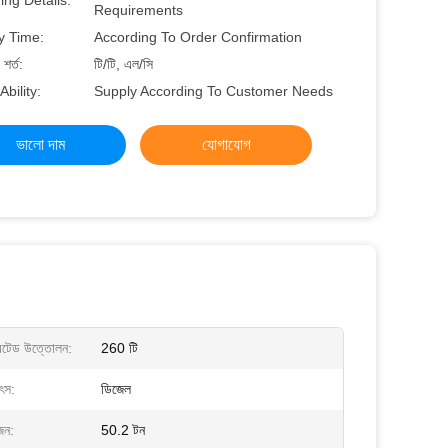
ng Details:
Requirements
y Time:
According To Order Confirmation
শর্ত:
টি/টি, এল/সি
Ability:
Supply According To Customer Needs
ভালো দাম
যোগাযোগ
 রেটেড উত্তোলন:
260 টি
ৎস:
ডিজেল
ওজন:
50.2 টন