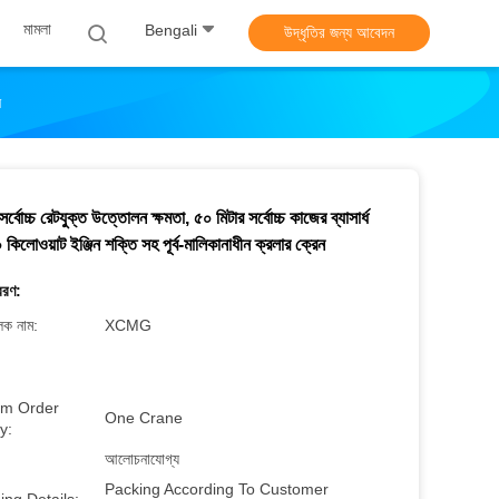
মামলা
Bengali
উদ্ধৃতির জন্য আবেদন
ন
্বোচ্চ রেটযুক্ত উত্তোলন ক্ষমতা, ৫০ মিটার সর্বোচ্চ কাজের ব্যাসার্ধ
কিলোওয়াট ইঞ্জিন শক্তি সহ পূর্ব-মালিকানাধীন ক্রলার ক্রেন
বরণ:
লক নাম:
XCMG
m Order
One Crane
y:
আলোচনাযোগ্য
Packing According To Customer