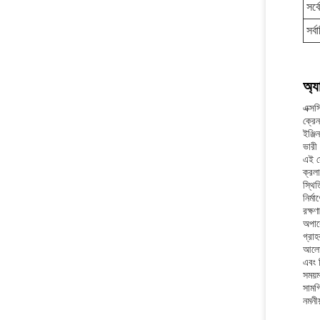
সর্
সর্
অ্য
এক্সস
ক্রে
ইঞ্জ
ভারী
এই সে
ক্রলা
স্থি
নির্
রক্ষ
অপার
গ্রাহ
আলোচ
এবং 
সময়
সামগ
নমনীয