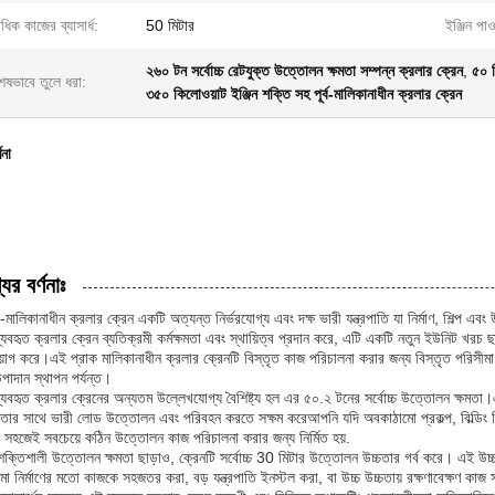
বাধিক কাজের ব্যাসার্ধ:
50 মিটার
ইঞ্জিন পাও
২৬০ টন সর্বোচ্চ রেটযুক্ত উত্তোলন ক্ষমতা সম্পন্ন ক্রলার ক্রেন
,
৫০ ম
েষভাবে তুলে ধরা:
৩৫০ কিলোওয়াট ইঞ্জিন শক্তি সহ পূর্ব-মালিকানাধীন ক্রলার ক্রেন
ণনা
ের বর্ণনাঃ
-মালিকানাধীন ক্রলার ক্রেন একটি অত্যন্ত নির্ভরযোগ্য এবং দক্ষ ভারী যন্ত্রপাতি যা নির্মাণ, শিল্প 
্যবহৃত ক্রলার ক্রেন ব্যতিক্রমী কর্মক্ষমতা এবং স্থায়িত্ব প্রদান করে, এটি একটি নতুন ইউনিট খরচ 
য়োগ করে।এই প্রাক মালিকানাধীন ক্রলার ক্রেনটি বিস্তৃত কাজ পরিচালনা করার জন্য বিস্তৃত পরিসীমা
উপাদান স্থাপন পর্যন্ত।
্যবহৃত ক্রলার ক্রেনের অন্যতম উল্লেখযোগ্য বৈশিষ্ট্য হল এর ৫০.২ টনের সর্বোচ্চ উত্তোলন ক্ষমত
ভুলতার সাথে ভারী লোড উত্তোলন এবং পরিবহন করতে সক্ষম করেআপনি যদি অবকাঠামো প্রকল্প, বিল্ডিং নির্
ন সহজেই সবচেয়ে কঠিন উত্তোলন কাজ পরিচালনা করার জন্য নির্মিত হয়.
শক্তিশালী উত্তোলন ক্ষমতা ছাড়াও, ক্রেনটি সর্বোচ্চ 30 মিটার উত্তোলন উচ্চতার গর্ব করে। এই উচ্
মো নির্মাণের মতো কাজকে সহজতর করা, বড় যন্ত্রপাতি ইনস্টল করা, বা উচ্চ উচ্চতায় রক্ষণাবেক্ষণ ক