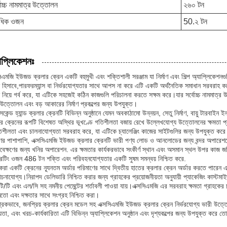
বোচ্চ নামমাত্র উত্তোলন
২৬০ টন
বাধিক ওজন
50.২ টন
াপ্লিকেশনঃ
িএমজি ইউজড ক্রলার ক্রেন একটি বহুমুখী এবং শক্তিশালী সরঞ্জাম যা নির্মাণ এবং শিল্প অ্যাপ্লিকেশনগু
ন হিসাবে,পারফরম্যান্স বা নির্ভরযোগ্যতার সাথে আপস না করে এটি একটি অর্থনৈতিক সমাধান সরবরাহ
িন নিয়ে গর্ব করে, যা এটিকে সহজেই কঠিন কাজগুলি পরিচালনা করতে সক্ষম করে।যার সর্বোচ্চ নামমাত্র উ
 উত্তোলন এবং বড় আকারের নির্মাণ প্রকল্পের জন্য উপযুক্ত।
কেন্ড হ্যান্ড ক্রলার ক্রেনটি বিভিন্ন অনুষ্ঠানে যেমন অবকাঠামো উন্নয়ন, সেতু নির্মাণ, বায়ু টারবাই
র ক্রেনের রূপটি বিশেষত অস্থির ভূখণ্ডে গতিশীলতা বজায় রেখে উল্লেখযোগ্য উত্তোলনের ক্ষমতা প্রয়ো
তিশীলতা এবং চালনাযোগ্যতা সরবরাহ করে, যা এটিকে চ্যালেঞ্জিং কাজের সাইটগুলির জন্য উপযুক্ত কর
মাণের পাশাপাশি, এক্সসিএমজি ইউজড ক্রলার ক্রেনটি ভারী পণ্য লোড ও আনলোডের জন্য বন্দর অপারেশনে
ণাবেক্ষণের জন্য খনির অপারেশন. এর ক্ষমতার কার্যকরভাবে সংকীর্ণ স্থান এবং অসমান স্থল উপর কাজ জ
েটিং ওজন 486 টন শক্তি এবং পরিবহনযোগ্যতার একটি সুষম সমন্বয় নিশ্চিত করে.
করা একটি ক্রেনের ন্যূনতম অর্ডার পরিমাণের সাথে দ্বিতীয় হাতের ক্রলার ক্রেন অর্ডার করতে পারেন এ
নাযোগ্য।নিরাপদ ডেলিভারি নিশ্চিত করার জন্য গ্রাহকের প্রয়োজনীয়তা অনুযায়ী প্যাকেজিং কাস্টমাইজ
টি/টি এবং এল/সি সহ নমনীয় পেমেন্টের শর্তাবলী পাওয়া যায়।এক্সসিএমজি এর সরবরাহ ক্ষমতা গ্রাহকের
মতো এবং দক্ষতার সাথে সংগ্রহ নিশ্চিত করা।
্রিকভাবে, জনপ্রিয় ক্রলার ক্রেন মডেল সহ এক্সসিএমজি ইউজড ক্রলার ক্রেন নির্ভরযোগ্য ভারী উত্ত
়তা, এবং খরচ-কার্যকারিতা এটি বিভিন্ন অ্যাপ্লিকেশন অনুষ্ঠান এবং দৃশ্যকল্পের জন্য উপযুক্ত করে তোলে