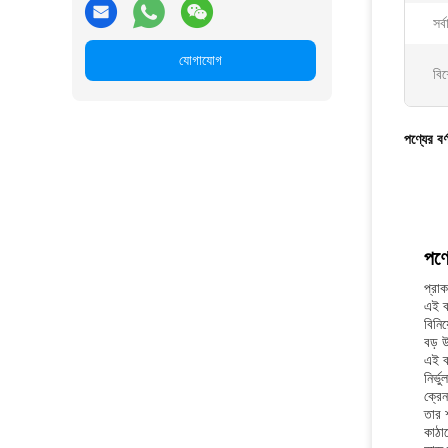
সর্
যোগাযোগ
বিশ
পণ্যের বর্
পণ্য
প্রাক
এই ব
বিনি
বড় 
এই ব
নির্
ক্রে
তার 
কাঠা