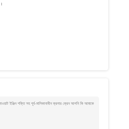
ে।
োওয়াট ইঞ্জিন শক্তি সহ পূর্ব-মালিকানাধীন ক্রলার ক্রেন আপনি কি আমাকে