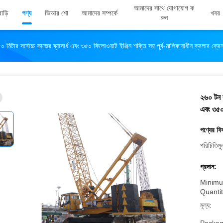
আমাদের সাথে যোগাযোগ ক
বাড়ি
পণ্য
ভিআর শো
আমাদের সম্পর্কে
খবর
রুন
 মিটার সর্বোচ্চ কাজের ব্যাসার্ধ এবং ৩৫০ কিলোওয়াট ইঞ্জিন শক্তি সহ পূর্ব-মালিকানাধীন ক্রলার ক্রে
২৬০ টন সর
এবং ৩৫০ 
পণ্যের বি
পরিচিতিমু
প্রদান:
Minimu
Quantit
মূল্য: