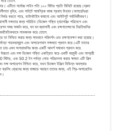
িত করে তোলে.
ার। এটিতে সর্বোচ্চ লাইন গতি ১০০ মিটার প্রতি মিনিটে রয়েছে।দ্রুত
শীলতা বৃদ্ধি, এবং সাইটে সামগ্রিক কাজ প্রবাহ উন্নত।অপারেটররা
 উপর নির্ভর করতে পারে, ডাউনটাইম কমানো এবং আউটপুট সর্বাধিকীকরণ।
্বালানী দক্ষতার জন্য পরিচিত।ডিজেল শক্তি চ্যালেঞ্জিং পরিবেশে এবং
েশন সময় সমর্থন করে, ঘন ঘন জ্বালানী এবং রক্ষণাবেক্ষণের বিরতিগুলির
্য অর্থনৈতিকভাবে লাভজনক করে তোলে.
 তা নিশ্চিত করার জন্য সাবধানে পরিদর্শন এবং রক্ষণাবেক্ষণ করা হয়েছে।
র্দান্ত পারফরম্যান্স এবং অপারেশনাল সক্ষমতা প্রদান করে।এটি তাদের
রতে চায় এমন সংস্থাগুলির জন্য একটি আদর্শ সমাধান প্রদান করে.
 উচ্চতা এবং দক্ষ ডিজেল শক্তি একত্রিত করে একটি বহুমুখী এবং সাশ্রয়ী
30 মিটার, এবং 50.2 টন পর্যন্ত লোড পরিচালনা করার ক্ষমতা এটি শিল্প
বং দক্ষ অপারেশন নিশ্চিত করে, যখন ডিজেল ইঞ্জিন বিভিন্ন অবস্থার
হৃত ক্রলিং ক্রেনের জন্য বাজারে আছেন তাদের জন্য, এই প্রি-অপারেটেড
্দ।