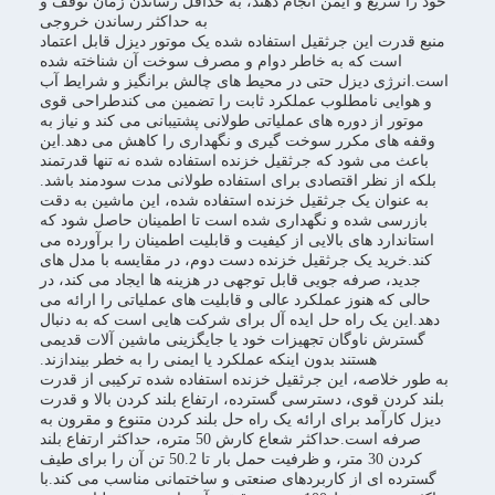
خود را سریع و ایمن انجام دهند، به حداقل رساندن زمان توقف و
به حداکثر رساندن خروجی
منبع قدرت این جرثقیل استفاده شده یک موتور دیزل قابل اعتماد
است که به خاطر دوام و مصرف سوخت آن شناخته شده
است.انرژی دیزل حتی در محیط های چالش برانگیز و شرایط آب
و هوایی نامطلوب عملکرد ثابت را تضمین می کندطراحی قوی
موتور از دوره های عملیاتی طولانی پشتیبانی می کند و نیاز به
وقفه های مکرر سوخت گیری و نگهداری را کاهش می دهد.این
باعث می شود که جرثقیل خزنده استفاده شده نه تنها قدرتمند
بلکه از نظر اقتصادی برای استفاده طولانی مدت سودمند باشد.
به عنوان یک جرثقیل خزنده استفاده شده، این ماشین به دقت
بازرسی شده و نگهداری شده است تا اطمینان حاصل شود که
استاندارد های بالایی از کیفیت و قابلیت اطمینان را برآورده می
کند.خرید یک جرثقیل خزنده دست دوم، در مقایسه با مدل های
جدید، صرفه جویی قابل توجهی در هزینه ها ایجاد می کند، در
حالی که هنوز عملکرد عالی و قابلیت های عملیاتی را ارائه می
دهد.این یک راه حل ایده آل برای شرکت هایی است که به دنبال
گسترش ناوگان تجهیزات خود یا جایگزینی ماشین آلات قدیمی
هستند بدون اینکه عملکرد یا ایمنی را به خطر بیندازند.
به طور خلاصه، این جرثقیل خزنده استفاده شده ترکیبی از قدرت
بلند کردن قوی، دسترسی گسترده، ارتفاع بلند کردن بالا و قدرت
دیزل کارآمد برای ارائه یک راه حل بلند کردن متنوع و مقرون به
صرفه است.حداکثر شعاع کارش 50 متره، حداکثر ارتفاع بلند
کردن 30 متر، و ظرفیت حمل بار تا 50.2 تن آن را برای طیف
گسترده ای از کاربردهای صنعتی و ساختمانی مناسب می کند.با