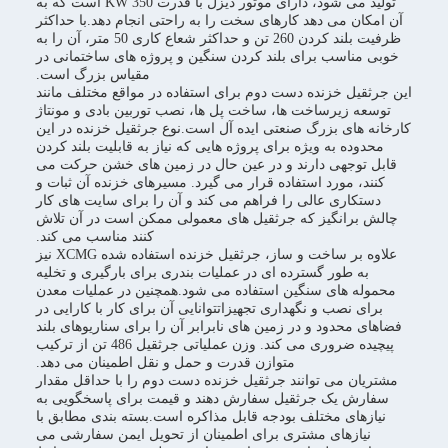
تولید می شود، دارای موتور دیزل با قدرت 350 KW است که به
آن امکان می دهد کارهای سخت را به راحتی انجام دهد.با حداکثر
ظرفیت بلند کردن 260 تن و حداکثر شعاع کاری 50 متر، آن را به
خوبی مناسب برای بلند کردن سنگین و پروژه های ساختمانی در
مقیاس بزرگ است.
این جرثقیل خزنده دست دوم برای استفاده در مواقع مختلف مانند
توسعه زیرساخت ها، ساخت پل ها، نصب توربین بادی و مونتاژ
کارخانه های بزرگ صنعتی ایده آل است.نوع جرثقیل خزنده در این
محدوده به ویژه برای پروژه هایی که نیاز به قابلیت بلند کردن
قابل توجهی دارند و در عین حال در زمین های خشن حرکت می
کنند، مورد استفاده قرار می گیرد. مسیرهای خزنده آن ثبات و
دستکاری عالی را فراهم می کند و آن را برای سایت های کار
چالش برانگیز که جرثقیل های معمولی ممکن است در آن تلاش
کنند مناسب می کند.
علاوه بر ساخت و ساز، جرثقیل خزنده استفاده شده XCMG نیز
به طور گسترده ای در عملیات بندری برای بارگیری و تخلیه
محموله های سنگین استفاده می شود.همچنین در عملیات معدن
برای نصب و نگهداری تجهیزاتتوانایی آن برای کار با کارایی در
فضاهای محدود و در زمین های نابرابر آن را برای سناریوهای بلند
پیچیده ضروری می کند. وزن عملیاتی جرثقیل 486 تن از ترکیب
متوازن قدرت و حمل و نقل اطمینان می دهد.
مشتریان می توانند جرثقیل خزنده دست دوم را با حداقل مقدار
سفارش یک جرثقیل سفارش دهند و قیمت برای پاسخگویی به
نیازهای مختلف بودجه قابل مذاکره است.بسته بندی مطابق با
نیازهای مشتری برای اطمینان از تحویل ایمن سفارشی می