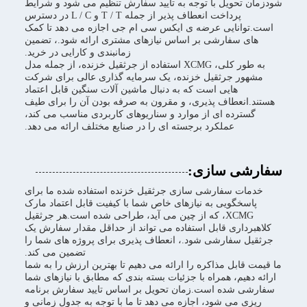
شودزمان تحویل با توجه به تایید سفارش تنظیم می شود و شرایط
پرداخت انعطاف پذیر از جمله T / T و L / C در دسترس
است.توانایی عرضه ی ایکس سی ام جی اجازه می دهد تا کمک
های سفارشی بر اساس نیازهای مشتری ارائه شود.، تضمین
زمانبندی و کارایی در خرید.
به طور کلی، XCMG استفاده از جرثقیل خزنده، از جمله مدل
مشهور جرثقیل خزنده، یک سرمایه گذاری عالی برای شرکت
هایی است که به دنبال ماشین آلات سنگین قابل اعتماد
هستند.انعطاف پذیری، و مقرون به صرفه بودن آن را برای طیف
گسترده ای از موارد و سناریوهای کاربردی مناسب می کند،
عملکرد برجسته ای را در صنایع مختلف ارائه می دهد.
سفارشی سازی:
خدمات سفارشی سازی جرثقیل خزنده استفاده شده ما برای
پاسخگویی به نیازهای خاص شما با کیفیت قابل اعتماد مارک
XCMG، که از چین می آید، طراحی شده است.هر جرثقیل
کلاهبرداری قابل استفاده می تواند از حداقل مقدار سفارش یک
جرثقیل سفارشی شود.، انعطاف پذیری برای پروژه های شما را
تضمین می کند.
ما قیمت قابل مذاکره را ارائه می دهیم تا بهترین ارزش را به شما
ارائه دهیم، همراه با جزئیات بسته بندی که مطابق با نیازهای شما
سفارشی شده است.زمان تحویل بر اساس تایید سفارش برنامه
ریزی می شود، اجازه می دهد تا ما با توجه به جدول زمانی و