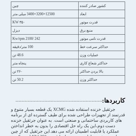
کشور صادر کننده
چین
ابعاد
12500×3200×3400 میلی متر
قدرت موتور
۳۵۰ KW
منبع برق
دیزل
قدرت نامی موتور
242 /2100 Kw/rpm
حداکثر سرعت خط
100 متر/دقیقه
عملیات وزن
48.6 تن
حداکثر شعاع کاری
پنجاه متر
بالا بردن حداکثر
۲۶۰ تن
حداکثر وزن
50.2 تن
کاربردها:
جرثقیل خزنده استفاده شده XCMG یک قطعه بسیار متنوع و
قدرتمند از تجهیزات طراحی شده برای طیف گسترده ای از برنامه
های کاربردی ساختمانی و صنعتی است. به عنوان جرثقیل خزنده
دست دوم،این یک راه حل اقتصادی را بدون به خطر انداختن
عملکرد یا قابلیت اطمینان ارائه می دهد.این جرثقیل که از چین