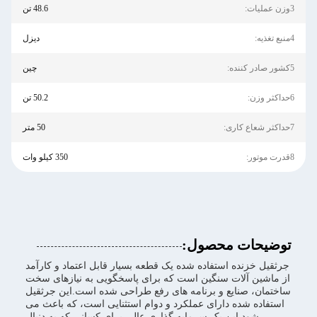
3وزن عملیات:
48.6 تن
4منبع تغذیه:
دیزل
5کشور صادر کننده:
چین
6حداکثر وزن:
50.2 تن
7حداکثر شعاع کاری:
50 متر
8قدرت موتور:
350 کیلو وات
توضیحات محصول:
جرثقیل خزنده استفاده شده یک قطعه بسیار قابل اعتماد و کارآمد
از ماشین آلات سنگین است که برای پاسخگویی به نیازهای سخت
ساختمان، صنایع و برنامه های رفع طراحی شده است.این جرثقیل
استفاده شده دارای عملکرد و دوام استثنایی است، که باعث می
شود این یک سرمایه گذاری عالی برای کسانی که به دنبال