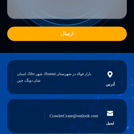
ارسال
بازار فولاد در شهرستان Huantai، شهر Zibo، استان
شان دونگ، چین
آدرس
CrawlerCrane@outlook.com
ایمیل