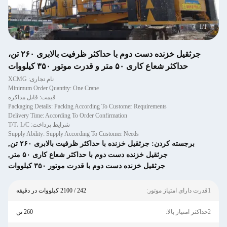
1
/
1
جرثقیل خزنده دست دوم با حداکثر ظرفیت بالابری ۲۶۰ تن،
حداکثر شعاع کاری ۵۰ متر و قدرت موتور ۳۵۰ کیلووات
نام تجاری: XCMG
Minimum Order Quantity: One Crane
قیمت: قابل مذاکره
Packaging Details: Packing According To Customer Requirements
Delivery Time: According To Order Confirmation
شرایط پرداخت: T/T، L/C
Supply Ability: Supply According To Customer Needs
برجسته کردن:
جرثقیل خزنده با حداکثر ظرفیت بالابری ۲۶۰ تن
,
جرثقیل خزنده دست دوم با حداکثر شعاع کاری ۵۰ متر
,
جرثقیل خزنده دست دوم با قدرت موتور ۳۵۰ کیلووات
1قدرت دارای امتیاز موتور:
242 / 2100 کیلووات در دقیقه
2حداکثر امتیاز بالا:
260 تن