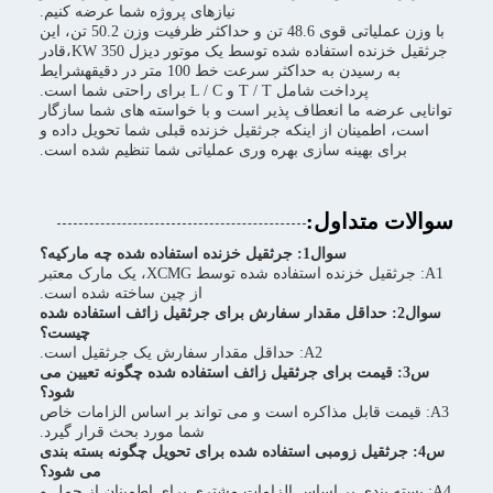
نیازهای پروژه شما عرضه کنیم.
با وزن عملیاتی قوی 48.6 تن و حداکثر ظرفیت وزن 50.2 تن، این
جرثقیل خزنده استفاده شده توسط یک موتور دیزل 350 KW،قادر
به رسیدن به حداکثر سرعت خط 100 متر در دقیقهشرایط
پرداخت شامل T / T و L / C برای راحتی شما است.
توانایی عرضه ما انعطاف پذیر است و با خواسته های شما سازگار
است، اطمینان از اینکه جرثقیل خزنده قبلی شما تحویل داده و
برای بهینه سازی بهره وری عملیاتی شما تنظیم شده است.
سوالات متداول:
سوال1: جرثقیل خزنده استفاده شده چه مارکیه؟
A1: جرثقیل خزنده استفاده شده توسط XCMG، یک مارک معتبر
از چین ساخته شده است.
سوال2: حداقل مقدار سفارش برای جرثقیل زائف استفاده شده
چیست؟
A2: حداقل مقدار سفارش یک جرثقیل است.
س3: قیمت برای جرثقیل زائف استفاده شده چگونه تعیین می
شود؟
A3: قیمت قابل مذاکره است و می تواند بر اساس الزامات خاص
شما مورد بحث قرار گیرد.
س4: جرثقیل زومبی استفاده شده برای تحویل چگونه بسته بندی
می شود؟
A4: بسته بندی بر اساس الزامات مشتری برای اطمینان از حمل و