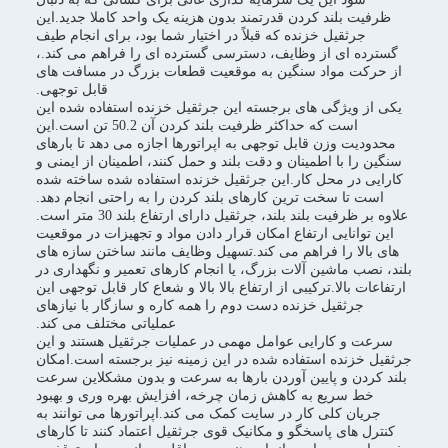
ظرفیت بلند کردن قدرتمند بدون هزینه یک واحد کاملا جدید.این
جرثقیل خزنده که قبلاً در اختیار شما بود، برای انجام طیف
گسترده ای از وظایف، دسترسی گسترده ای را فراهم می کند.،
از حرکت مواد سنگین به موقعیت قطعات بزرگ در مسافت های
قابل توجهی.
یکی از ویژگی های برجسته این جرثقیل خزنده استفاده شده این
است که حداکثر ظرفیت بلند کردن آن 50.2 تن است.این
محدودیت وزن قابل توجهی به اپراتورها اجازه می دهد تا بارهای
سنگین را با اطمینان و دقت بلند و حمل کنند، اطمینان از ایمنی و
کارایی در محل کار.این جرثقیل خزنده استفاده شده ساخته شده
است تا سخت ترین کارهای بلند کردن را به راحتی انجام دهد.
علاوه بر ظرفیت بلند بلند، جرثقیل دارای ارتفاع بلند 30 متر است.
این توانایی ارتفاع امکان قرار دادن مواد و تجهیزات در موقعیت
های بالا را فراهم می کند.تسهیل وظایف مانند ساختن سازه های
بلند، نصب ماشین آلات بزرگ، یا انجام کارهای تعمیر و نگهداری در
ارتفاعات بالا.ترکیبی از ارتفاع بالا بالا و شعاع کار قابل توجهی این
جرثقیل خزنده دست دوم را همه کاره و سازگار با نیازهای
عملیاتی مختلف می کند.
سرعت و کارایی عوامل مهمی در عملیات جرثقیل هستند و این
جرثقیل خزنده استفاده شده در این زمینه نیز برجسته است.امکان
بلند کردن و پایین آوردن بارها به سرعت و بدون مشکلاین سرعت
خط سریع به کاهش زمان چرخه، افزایش بهره وری و بهبود
جریان کلی کار در سایت کمک می کند.اپراتورها می توانند به
کنترل های پاسخگو و مکانیک قوی جرثقیل اعتماد کنند تا کارهای