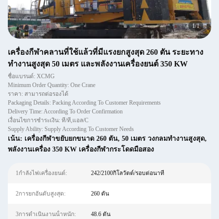
1
/
1
เครื่องกีฬาคลานที่ใช้แล้วที่มีแรงยกสูงสุด 260 ตัน ระยะทาง
ทํางานสูงสุด 50 เมตร และพลังงานเครื่องยนต์ 350 KW
ชื่อแบรนด์: XCMG
Minimum Order Quantity: One Crane
ราคา: สามารถต่อรองได้
Packaging Details: Packing According To Customer Requirements
Delivery Time: According To Order Confirmation
เงื่อนไขการชำระเงิน: ที/ที,แอล/C
Supply Ability: Supply According To Customer Needs
เน้น:
เครื่องกีฬาขยับยกขนาด 260 ตัน
,
50 เมตร วงกลมทํางานสูงสุด
,
พลังงานเครื่อง 350 KW เครื่องกีฬากระโดดมือสอง
1กำลังไฟเครื่องยนต์:
242/2100กิโลวัตต์/รอบต่อนาที
2การยกอันดับสูงสุด:
260 ตัน
3การดําเนินงานน้ําหนัก:
48.6 ตัน