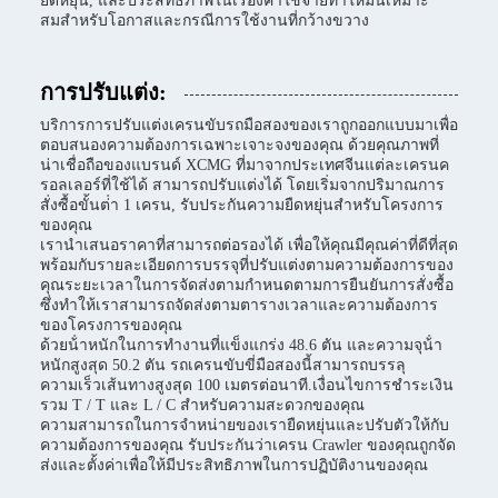
ยืดหยุ่น, และประสิทธิภาพในเรื่องค่าใช้จ่ายทําให้มันเหมาะ
สมสําหรับโอกาสและกรณีการใช้งานที่กว้างขวาง
การปรับแต่ง:
บริการการปรับแต่งเครนขับรถมือสองของเราถูกออกแบบมาเพื่อ
ตอบสนองความต้องการเฉพาะเจาะจงของคุณ ด้วยคุณภาพที่
น่าเชื่อถือของแบรนด์ XCMG ที่มาจากประเทศจีนแต่ละเครนค
รอลเลอร์ที่ใช้ได้ สามารถปรับแต่งได้ โดยเริ่มจากปริมาณการ
สั่งซื้อขั้นต่ํา 1 เครน, รับประกันความยืดหยุ่นสําหรับโครงการ
ของคุณ
เรานําเสนอราคาที่สามารถต่อรองได้ เพื่อให้คุณมีคุณค่าที่ดีที่สุด
พร้อมกับรายละเอียดการบรรจุที่ปรับแต่งตามความต้องการของ
คุณระยะเวลาในการจัดส่งตามกําหนดตามการยืนยันการสั่งซื้อ
ซึ่งทําให้เราสามารถจัดส่งตามตารางเวลาและความต้องการ
ของโครงการของคุณ
ด้วยน้ําหนักในการทํางานที่แข็งแกร่ง 48.6 ตัน และความจุน้ํา
หนักสูงสุด 50.2 ตัน รถเครนขับขี่มือสองนี้สามารถบรรลุ
ความเร็วเส้นทางสูงสุด 100 เมตรต่อนาที.เงื่อนไขการชําระเงิน
รวม T / T และ L / C สําหรับความสะดวกของคุณ
ความสามารถในการจําหน่ายของเรายืดหยุ่นและปรับตัวให้กับ
ความต้องการของคุณ รับประกันว่าเครน Crawler ของคุณถูกจัด
ส่งและตั้งค่าเพื่อให้มีประสิทธิภาพในการปฏิบัติงานของคุณ