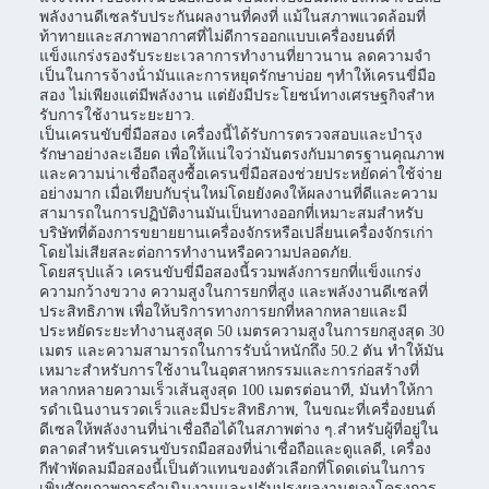
พลังงานดีเซลรับประกันผลงานที่คงที่ แม้ในสภาพแวดล้อมที่
ท้าทายและสภาพอากาศที่ไม่ดีการออกแบบเครื่องยนต์ที่
แข็งแกร่งรองรับระยะเวลาการทํางานที่ยาวนาน ลดความจํา
เป็นในการจ้างน้ํามันและการหยุดรักษาบ่อย ๆทําให้เครนขี่มือ
สอง ไม่เพียงแต่มีพลังงาน แต่ยังมีประโยชน์ทางเศรษฐกิจสําห
รับการใช้งานระยะยาว.
เป็นเครนขับขี่มือสอง เครื่องนี้ได้รับการตรวจสอบและบํารุง
รักษาอย่างละเอียด เพื่อให้แน่ใจว่ามันตรงกับมาตรฐานคุณภาพ
และความน่าเชื่อถือสูงซื้อเครนขี่มือสองช่วยประหยัดค่าใช้จ่าย
อย่างมาก เมื่อเทียบกับรุ่นใหม่โดยยังคงให้ผลงานที่ดีและความ
สามารถในการปฏิบัติงานมันเป็นทางออกที่เหมาะสมสําหรับ
บริษัทที่ต้องการขยายยานเครื่องจักรหรือเปลี่ยนเครื่องจักรเก่า
โดยไม่เสียสละต่อการทํางานหรือความปลอดภัย.
โดยสรุปแล้ว เครนขับขี่มือสองนี้รวมพลังการยกที่แข็งแกร่ง
ความกว้างขวาง ความสูงในการยกที่สูง และพลังงานดีเซลที่
ประสิทธิภาพ เพื่อให้บริการทางการยกที่หลากหลายและมี
ประหยัดระยะทํางานสูงสุด 50 เมตรความสูงในการยกสูงสุด 30
เมตร และความสามารถในการรับน้ําหนักถึง 50.2 ตัน ทําให้มัน
เหมาะสําหรับการใช้งานในอุตสาหกรรมและการก่อสร้างที่
หลากหลายความเร็วเส้นสูงสุด 100 เมตรต่อนาที, มันทําให้กา
รดําเนินงานรวดเร็วและมีประสิทธิภาพ, ในขณะที่เครื่องยนต์
ดีเซลให้พลังงานที่น่าเชื่อถือได้ในสภาพต่าง ๆ.สําหรับผู้ที่อยู่ใน
ตลาดสําหรับเครนขับรถมือสองที่น่าเชื่อถือและดูแลดี, เครื่อง
กีฬาพัดลมมือสองนี้เป็นตัวแทนของตัวเลือกที่โดดเด่นในการ
เพิ่มศักยภาพการดําเนินงานและปรับปรุงผลงานของโครงการ