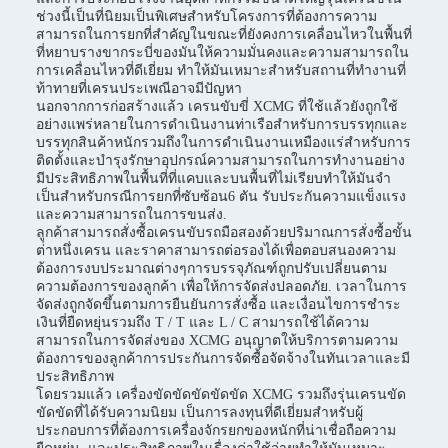
ช่วงนี้เป็นที่นิยมเป็นพิเศษสําหรับโครงการที่ต้องการความ
สามารถในการยกที่สําคัญในขณะที่ยังคงการเคลื่อนไหวในพื้นที่
ที่หยาบรางขากระบี่ของมันให้ความมั่นคงและความสามารถใน
การเคลื่อนไหวที่ดีเยี่ยม ทําให้มันเหมาะสําหรับสถานที่ทํางานที่
ท้าทายที่เครนประเพณีอาจมีปัญหา
นอกจากการก่อสร้างแล้ว เครนขับขี่ XCMG ที่ใช้แล้วยังถูกใช้
อย่างแพร่หลายในการดําเนินงานท่าเรือสําหรับการบรรทุกและ
บรรทุกสินค้าหนักรวมถึงในการดําเนินงานเหมืองแร่สําหรับการ
ติดตั้งและบํารุงรักษาอุปกรณ์ความสามารถในการทํางานอย่าง
มีประสิทธิภาพในพื้นที่ที่แคบและบนพื้นที่ไม่เรียบทําให้มันจํา
เป็นสําหรับกรณีการยกที่ซับซ้อน6 ตัน รับประกันความแข็งแรง
และความสามารถในการขนส่ง.
ลูกค้าสามารถสั่งซื้อเครนขับรถมือสองด้วยปริมาณการสั่งซื้อขั้น
ต่ําหนึ่งเครน และราคาสามารถต่อรองได้เพื่อตอบสนองความ
ต้องการงบประมาณต่างๆการบรรจุภัณฑ์ถูกปรับเปลี่ยนตาม
ความต้องการของลูกค้า เพื่อให้การจัดส่งปลอดภัย. เวลาในการ
จัดส่งถูกจัดขึ้นตามการยืนยันการสั่งซื้อ และเงื่อนไขการชําระ
เงินที่ยืดหยุ่นรวมถึง T / T และ L / C สามารถใช้ได้ความ
สามารถในการจัดส่งของ XCMG อนุญาตให้บริการตามความ
ต้องการของลูกค้าการประกันการจัดซื้อจัดจ้างในทันเวลาและมี
ประสิทธิภาพ
โดยรวมแล้ว เครื่องขัดขัดขัดขัดขัด XCMG รวมถึงรุ่นเครนขัด
ขัดขัดที่ได้รับความนิยม เป็นการลงทุนที่ดีเยี่ยมสําหรับผู้
ประกอบการที่ต้องการเครื่องจักรยกของหนักที่น่าเชื่อถือความ