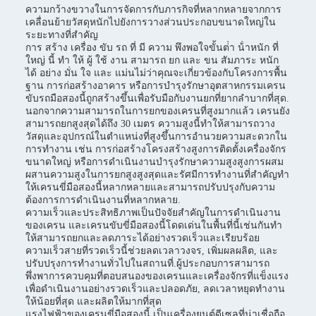
ความกว้างขวางในการจัดการกับภารกิจที่หลากหลายจากการ
เคลื่อนย้ายวัสดุหนักไปยังการวางส่วนประกอบขนาดใหญ่ใน
ระยะทางที่สําคัญ
การ สร้าง เครื่อง ขับ รถ ที่ มี ความ พึงพอใจขั้นต่ํา น้ําหนัก ที่
ใหญ่ นี้ ทํา ให้ ผู้ ใช้ งาน สามารถ ยก และ ขน สัมภาระ หนัก
ได้ อย่าง มั่น ใจ และ แม่นไม่ว่าคุณจะเกี่ยวข้องกับโครงการพื้น
ฐาน การก่อสร้างอาคาร หรือการบํารุงรักษาอุตสาหกรรมเครน
ขับรถมือสองนี้ถูกสร้างขึ้นเพื่อรับมือกับงานยกที่ยากลําบากที่สุด.
นอกจากความสามารถในการยกของเครนที่สูงมากแล้ว เครนยัง
สามารถยกสูงสุดได้ถึง 30 เมตร ความสูงนี้ทําให้สามารถวาง
วัสดุและอุปกรณ์ในตําแหน่งที่สูงขึ้นการอํานวยความสะดวกใน
การทํางาน เช่น การก่อสร้างโครงสร้างสูงการติดตั้งเครื่องจักร
ขนาดใหญ่ หรือการดําเนินงานบํารุงรักษาความสูงสูงการผสม
ผสานความสูงในการยกสูงสูงสุดและรัศมีการทํางานที่สําคัญทํา
ให้เครนขี่มือสองนี้หลากหลายและสามารถปรับปรุงกับความ
ต้องการการดําเนินงานที่หลากหลาย.
ความเร็วและประสิทธิภาพเป็นปัจจัยสําคัญในการดําเนินงาน
ของเครน และเครนขับขี่มือสองนี้โดดเด่นในพื้นที่นี้เช่นกันทํา
ให้สามารถยกและลดภาระได้อย่างรวดเร็วและเรียบร้อย
ความเร็วสายที่รวดเร็วนี้ช่วยลดเวลาวงจร, เพิ่มผลผลิต, และ
ปรับปรุงการทํางานทั่วไปในสถานที่.ผู้ประกอบการสามารถ
พึ่งพาการควบคุมที่ตอบสนองของเครนและเครื่องจักรที่แข็งแรง
เพื่อดําเนินงานอย่างรวดเร็วและปลอดภัย, ลดเวลาหยุดทํางาน
ให้น้อยที่สุด และผลิตให้มากที่สุด
แรงไฟฟ้าของเครนขี่มือสองนี้ เป็นเครื่องยนต์ดีเซลที่น่าเชื่อถือ