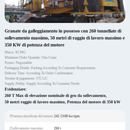
1
/
1
Granate da galleggiamento in possesso con 260 tonnellate di
sollevamento massimo, 50 metri di raggio di lavoro massimo e
350 KW di potenza del motore
Marca: XCMG
Minimum Order Quantity: One Crane
Prezzo: Negoziabile
Packaging Details: Packing According To Customer Requirements
Delivery Time: According To Order Confirmation
Termini di pagamento: T/T, L/C
Supply Ability: Supply According To Customer Needs
Evidenziare:
260 T Max di elevazione nominale di gru da sollevamento
,
50 metri raggio di lavoro massimo
,
Potenza del motore di 350 kW
1Potenza classificata del motore:
242 /2100 kw/rpm
2Sollevamento massimo:
260 t