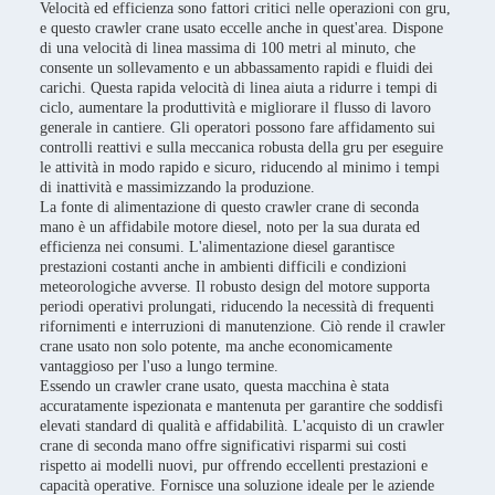
Velocità ed efficienza sono fattori critici nelle operazioni con gru,
e questo crawler crane usato eccelle anche in quest'area. Dispone
di una velocità di linea massima di 100 metri al minuto, che
consente un sollevamento e un abbassamento rapidi e fluidi dei
carichi. Questa rapida velocità di linea aiuta a ridurre i tempi di
ciclo, aumentare la produttività e migliorare il flusso di lavoro
generale in cantiere. Gli operatori possono fare affidamento sui
controlli reattivi e sulla meccanica robusta della gru per eseguire
le attività in modo rapido e sicuro, riducendo al minimo i tempi
di inattività e massimizzando la produzione.
La fonte di alimentazione di questo crawler crane di seconda
mano è un affidabile motore diesel, noto per la sua durata ed
efficienza nei consumi. L'alimentazione diesel garantisce
prestazioni costanti anche in ambienti difficili e condizioni
meteorologiche avverse. Il robusto design del motore supporta
periodi operativi prolungati, riducendo la necessità di frequenti
rifornimenti e interruzioni di manutenzione. Ciò rende il crawler
crane usato non solo potente, ma anche economicamente
vantaggioso per l'uso a lungo termine.
Essendo un crawler crane usato, questa macchina è stata
accuratamente ispezionata e mantenuta per garantire che soddisfi
elevati standard di qualità e affidabilità. L'acquisto di un crawler
crane di seconda mano offre significativi risparmi sui costi
rispetto ai modelli nuovi, pur offrendo eccellenti prestazioni e
capacità operative. Fornisce una soluzione ideale per le aziende