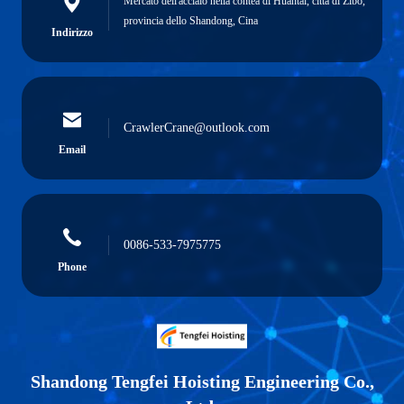
Mercato dell'acciaio nella contea di Huantai, città di Zibo,
provincia dello Shandong, Cina
Indirizzo
CrawlerCrane@outlook.com
Email
0086-533-7975775
Phone
Shandong Tengfei Hoisting Engineering Co.,