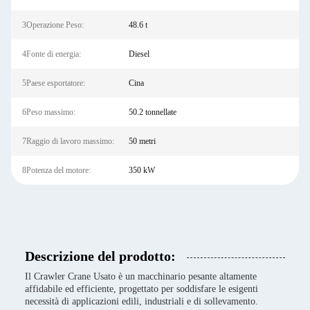
3Operazione Peso:
48.6 t
4Fonte di energia:
Diesel
5Paese esportatore:
Cina
6Peso massimo:
50.2 tonnellate
7Raggio di lavoro massimo:
50 metri
8Potenza del motore:
350 kW
Descrizione del prodotto:
Il Crawler Crane Usato è un macchinario pesante altamente
affidabile ed efficiente, progettato per soddisfare le esigenti
necessità di applicazioni edili, industriali e di sollevamento.