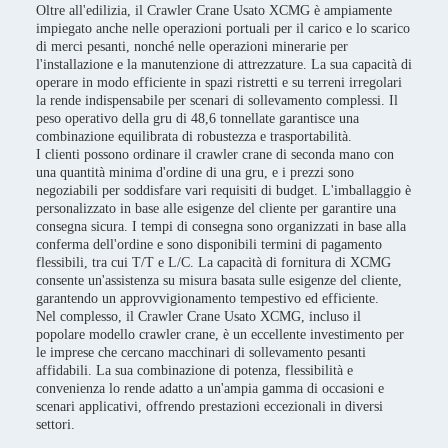
Oltre all'edilizia, il Crawler Crane Usato XCMG è ampiamente
impiegato anche nelle operazioni portuali per il carico e lo scarico
di merci pesanti, nonché nelle operazioni minerarie per
l'installazione e la manutenzione di attrezzature. La sua capacità di
operare in modo efficiente in spazi ristretti e su terreni irregolari
la rende indispensabile per scenari di sollevamento complessi. Il
peso operativo della gru di 48,6 tonnellate garantisce una
combinazione equilibrata di robustezza e trasportabilità.
I clienti possono ordinare il crawler crane di seconda mano con
una quantità minima d'ordine di una gru, e i prezzi sono
negoziabili per soddisfare vari requisiti di budget. L'imballaggio è
personalizzato in base alle esigenze del cliente per garantire una
consegna sicura. I tempi di consegna sono organizzati in base alla
conferma dell'ordine e sono disponibili termini di pagamento
flessibili, tra cui T/T e L/C. La capacità di fornitura di XCMG
consente un'assistenza su misura basata sulle esigenze del cliente,
garantendo un approvvigionamento tempestivo ed efficiente.
Nel complesso, il Crawler Crane Usato XCMG, incluso il
popolare modello crawler crane, è un eccellente investimento per
le imprese che cercano macchinari di sollevamento pesanti
affidabili. La sua combinazione di potenza, flessibilità e
convenienza lo rende adatto a un'ampia gamma di occasioni e
scenari applicativi, offrendo prestazioni eccezionali in diversi
settori.