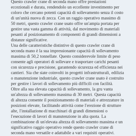
Questo crawler crane di seconda mano offre prestazioni
eccezionali e durata, rendendolo un eccellente investimento per
coloro che cercano potenti capacità di sollevamento senza il costo
di un'unità nuova di zecca. Con un raggio operativo massimo di
50 metri, questo crawler crane usato offre un'ampia portata per
gestire una vasta gamma di attività, dal movimento di materiali
pesanti al posizionamento di componenti di grandi dimensioni a
distanze significative.
Una delle caratteristiche distintive di questo crawler crane di
seconda mano è la sua impressionante capacità di sollevamento
massima di 50,2 tonnellate. Questo considerevole limite di peso
consente agli operatori di sollevare e trasportare carichi pesanti
con sicurezza e precisione, garantendo sicurezza ed efficienza nei
cantieri. Sia che siate coinvolti in progetti infrastrutturali, edilizia
o manutenzione industriale, questo crawler crane usato è costruito
per gestire i lavori di sollevamento più difficili con facilità.
Oltre alla sua elevata capacità di sollevamento, la gru vanta
un'altezza di sollevamento massima di 30 metri. Questa capacità
di altezza consente il posizionamento di materiali e attrezzature in
posizioni elevate, facilitando attività come l'erezione di strutture
alte, l'installazione di macchinari di grandi dimensioni o
l'esecuzione di lavori di manutenzione in alta quota. La
combinazione di un'elevata altezza di sollevamento massima e un
significativo raggio operativo rende questo crawler crane di
seconda mano versatile e adattabile a vari requisiti operativi.