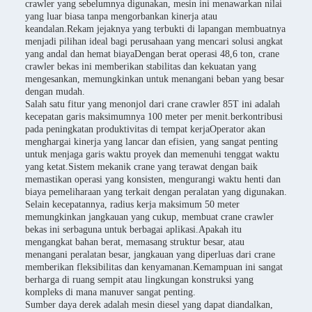
crawler yang sebelumnya digunakan, mesin ini menawarkan nilai
yang luar biasa tanpa mengorbankan kinerja atau
keandalan.Rekam jejaknya yang terbukti di lapangan membuatnya
menjadi pilihan ideal bagi perusahaan yang mencari solusi angkat
yang andal dan hemat biayaDengan berat operasi 48,6 ton, crane
crawler bekas ini memberikan stabilitas dan kekuatan yang
mengesankan, memungkinkan untuk menangani beban yang besar
dengan mudah.
Salah satu fitur yang menonjol dari crane crawler 85T ini adalah
kecepatan garis maksimumnya 100 meter per menit.berkontribusi
pada peningkatan produktivitas di tempat kerjaOperator akan
menghargai kinerja yang lancar dan efisien, yang sangat penting
untuk menjaga garis waktu proyek dan memenuhi tenggat waktu
yang ketat.Sistem mekanik crane yang terawat dengan baik
memastikan operasi yang konsisten, mengurangi waktu henti dan
biaya pemeliharaan yang terkait dengan peralatan yang digunakan.
Selain kecepatannya, radius kerja maksimum 50 meter
memungkinkan jangkauan yang cukup, membuat crane crawler
bekas ini serbaguna untuk berbagai aplikasi.Apakah itu
mengangkat bahan berat, memasang struktur besar, atau
menangani peralatan besar, jangkauan yang diperluas dari crane
memberikan fleksibilitas dan kenyamanan.Kemampuan ini sangat
berharga di ruang sempit atau lingkungan konstruksi yang
kompleks di mana manuver sangat penting.
Sumber daya derek adalah mesin diesel yang dapat diandalkan,