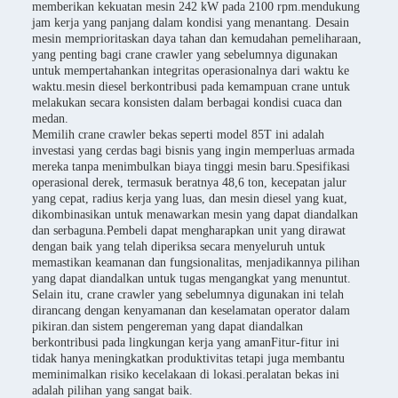
memberikan kekuatan mesin 242 kW pada 2100 rpm.mendukung
jam kerja yang panjang dalam kondisi yang menantang. Desain
mesin memprioritaskan daya tahan dan kemudahan pemeliharaan,
yang penting bagi crane crawler yang sebelumnya digunakan
untuk mempertahankan integritas operasionalnya dari waktu ke
waktu.mesin diesel berkontribusi pada kemampuan crane untuk
melakukan secara konsisten dalam berbagai kondisi cuaca dan
medan.
Memilih crane crawler bekas seperti model 85T ini adalah
investasi yang cerdas bagi bisnis yang ingin memperluas armada
mereka tanpa menimbulkan biaya tinggi mesin baru.Spesifikasi
operasional derek, termasuk beratnya 48,6 ton, kecepatan jalur
yang cepat, radius kerja yang luas, dan mesin diesel yang kuat,
dikombinasikan untuk menawarkan mesin yang dapat diandalkan
dan serbaguna.Pembeli dapat mengharapkan unit yang dirawat
dengan baik yang telah diperiksa secara menyeluruh untuk
memastikan keamanan dan fungsionalitas, menjadikannya pilihan
yang dapat diandalkan untuk tugas mengangkat yang menuntut.
Selain itu, crane crawler yang sebelumnya digunakan ini telah
dirancang dengan kenyamanan dan keselamatan operator dalam
pikiran.dan sistem pengereman yang dapat diandalkan
berkontribusi pada lingkungan kerja yang amanFitur-fitur ini
tidak hanya meningkatkan produktivitas tetapi juga membantu
meminimalkan risiko kecelakaan di lokasi.peralatan bekas ini
adalah pilihan yang sangat baik.