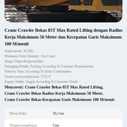
1
/
1
Crane Crawler Bekas 85T Max Rated Lifting dengan Radius
Kerja Maksimum 50 Meter dan Kecepatan Garis Maksimum
100 M/menit
Nama merek: XCMG
Minimum Order Quantity: One Crane
Harga: Dapat dinegosiasikan
Packaging Details: Packing According To Customer Requirements
Delivery Time: According To Order Confirmation
Syarat-syarat pembayaran: T/T,L/C
Supply Ability: Supply According To Customer Needs
Menyoroti:
Crane Crawler Bekas 85T Max Rated Lifting
,
Crane Crawler Bekas Radius Kerja Maksimum 50 Meter
,
Crane Crawler Bekas Kecepatan Garis Maksimum 100 M/menit
1Berat Maks:
50,2 ton
2Negara pengekspor:
Cina