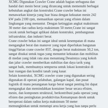
XCMG Digunakan Crawler Crane adalah bagian serbaguna dan
handal dari mesin berat yang dirancang untuk memenuhi berbagai
kebutuhan angkat dan konstruksi.Crane crawler bekas ini
menawarkan kinerja yang luar biasa dengan kekuatan mesin 242
kW pada 2100 rpm, memastikan operasi yang efisien dalam
lingkungan yang menuntut. Dengan ketinggian angkat maksimum
30 meter dan radius kerja maksimum 50 meter,Crane ini sangat
cocok untuk berbagai aplikasi dalam konstruksi, pembangunan
infrastruktur, dan industri berat.
Crane crawler bekas ini sangat ideal untuk kesempatan di mana
mengangkat berat dan manuver yang tepat diperlukan.bangunan
tinggiVarian crane crawler 85T, dengan berat maksimum 50,2 ton,
sangat disukai untuk tugas yang menuntut kekuatan dan mobilitas
di medan yang tidak rata atau menantang.Desainnya yang kokoh
dan jalur crawler memberikan stabilitas dan daya tarik yang
sangat baik, membuatnya sempurna untuk lokasi konstruksi di
luar ruangan dan kondisi tanah yang kasar.
Selain konstruksi, XCMG crawler crane yang digunakan sering
digunakan di operasi pelabuhan, galangan kapal, dan pusat
logistik di mana penanganan kargo berat sangat penting.Ini dapat
mengangkat dan memindahkan kontainer besar secara efisien,
mesin, dan komponen struktural, berkontribusi pada operasi yang
efisien dan peningkatan produktivitas.Kemampuan derek untuk
beroperasi dalam radius kerja maksimum 50 meter
memungkinkan untuk menutupi area kerja yang luas tanpa perlu