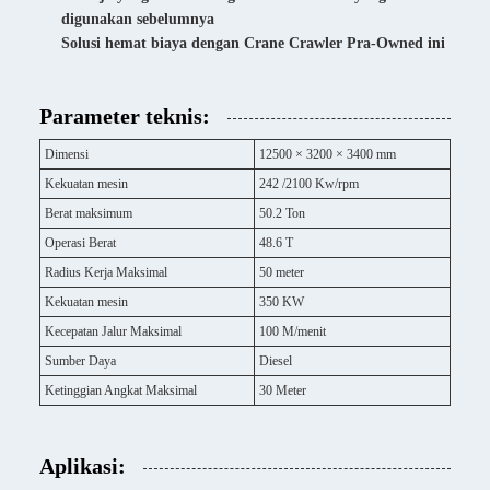
digunakan sebelumnya
Solusi hemat biaya dengan Crane Crawler Pra-Owned ini
Parameter teknis:
Dimensi
12500 × 3200 × 3400 mm
Kekuatan mesin
242 /2100 Kw/rpm
Berat maksimum
50.2 Ton
Operasi Berat
48.6 T
Radius Kerja Maksimal
50 meter
Kekuatan mesin
350 KW
Kecepatan Jalur Maksimal
100 M/menit
Sumber Daya
Diesel
Ketinggian Angkat Maksimal
30 Meter
Aplikasi: