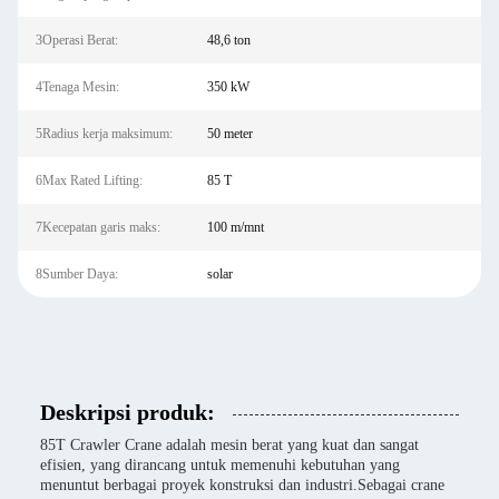
3Operasi Berat:
48,6 ton
4Tenaga Mesin:
350 kW
5Radius kerja maksimum:
50 meter
6Max Rated Lifting:
85 T
7Kecepatan garis maks:
100 m/mnt
8Sumber Daya:
solar
Deskripsi produk:
85T Crawler Crane adalah mesin berat yang kuat dan sangat
efisien, yang dirancang untuk memenuhi kebutuhan yang
menuntut berbagai proyek konstruksi dan industri.Sebagai crane