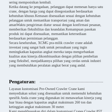
sering memposisikan kembali.
Ketika datang ke pengadaan, pelanggan dapat memesan hanya satu
crane, dengan harga yang dapat dinegosiasikan berdasarkan
kebutuhan khusus.Kemasan disesuaikan sesuai dengan kebutuhan
pelanggan untuk memastikan transportasi yang aman dan
amanWaktu pengiriman diatur sesuai dengan konfirmasi pesanan,
memberikan fleksibilitas dan keandalan.Kemampuan pasokan
produk ini dapat disesuaikan, memastikan ketersediaan
berdasarkan permintaan pelanggan.
Secara keseluruhan, XCMG pra-milik crawler crane adalah
investasi yang sangat baik untuk perusahaan yang ingin
meningkatkan kapasitas angkat mereka tanpa mengorbankan
kualitas atau kinerja.dikombinasikan dengan pilihan pembelian
yang fleksibel, menjadikannya pilihan yang cerdas untuk industri
yang membutuhkan peralatan angkat berat yang andal.
Pengaturan:
Layanan kustomisasi Pre-Owned Crawler Crane kami
menyediakan solusi yang disesuaikan untuk memenuhi kebutuhan
spesifik Anda.crane yang digunakan ini menawarkan kinerja yang
luar biasa dengan kapasitas angkat maksimum 260 ton dan
ketinggian angkat maksimum 30 meter.
Kami mengkhususkan diri dalam kustomisasi Cranes Crawler 85T