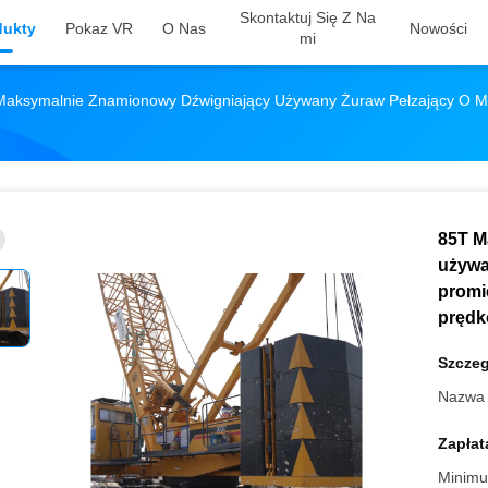
Skontaktuj Się Z Na
dukty
Pokaz VR
O Nas
Nowości
Mi
Maksymalnie Znamionowy Dźwigniający Używany Żuraw Pełzający O 
85T M
używa
promi
prędko
Szczeg
Nazwa 
Zapłat
Minimu