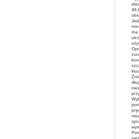
ide
48,
obs
Jed
min
ma 
utr
uży
Opr
żur
kon
szc
klu
Źró
dłu
nie
prz
Wyb
pon
prę
nie
spr
wym
Pon
nie