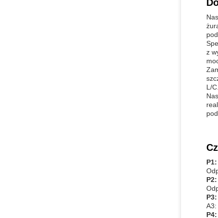
Do
Nas
żur
pod
Spe
z w
moc,
Zam
szc
L/C
Nas
rea
pod
Cz
P1:
Odp
P2:
Odp
P3:
A3:
P4: