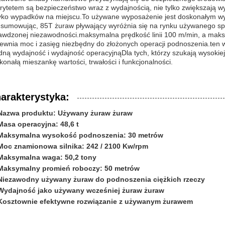
orytetem są bezpieczeństwo wraz z wydajnością, nie tylko zwiększają 
yko wypadków na miejscu.To używane wyposażenie jest doskonałym w
sumowując, 85T żuraw pływający wyróżnia się na rynku używanego sprz
awdzonej niezawodności.maksymalna prędkość linii 100 m/min, a mak
ewnia moc i zasięg niezbędny do złożonych operacji podnoszenia.ten
idną wydajność i wydajność operacyjnąDla tych, którzy szukają wysokie
konałą mieszankę wartości, trwałości i funkcjonalności.
arakterystyka:
Nazwa produktu: Używany żuraw żuraw
Masa operacyjna: 48,6 t
Maksymalna wysokość podnoszenia: 30 metrów
Moc znamionowa silnika: 242 / 2100 Kw/rpm
Maksymalna waga: 50,2 tony
Maksymalny promień roboczy: 50 metrów
Niezawodny używany żuraw do podnoszenia ciężkich rzeczy
Wydajność jako używany wcześniej żuraw żuraw
Kosztownie efektywne rozwiązanie z używanym żurawem