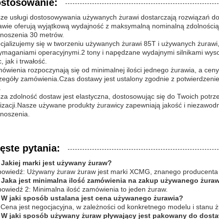
stosowanie:
ze usługi dostosowywania używanych żurawi dostarczają rozwiązań d
awie oferują wyjątkową wydajność z maksymalną nominalną zdolności
noszenia 30 metrów.
cjalizujemy się w tworzeniu używanych żurawi 85T i używanych żurawi,
ymaganiami operacyjnymi.2 tony i napędzane wydajnymi silnikami wy
 jak i trwałość.
ówienia rozpoczynają się od minimalnej ilości jednego żurawia, a cen
zegóły zamówienia.Czas dostawy jest ustalony zgodnie z potwierdzenie
.
za zdolność dostaw jest elastyczna, dostosowując się do Twoich potrz
lizacji.Nasze używane produkty żurawicy zapewniają jakość i niezawod
noszenia.
ęste pytania:
 Jakiej marki jest używany żuraw?
owiedź: Używany żuraw żuraw jest marki XCMG, znanego producenta 
 Jaka jest minimalna ilość zamówienia na zakup używanego żura
owiedź 2: Minimalna ilość zamówienia to jeden żuraw.
 W jaki sposób ustalana jest cena używanego żurawia?
 Cena jest negocjacyjna, w zależności od konkretnego modelu i stanu ż
 W jaki sposób używany żuraw pływający jest pakowany do dost