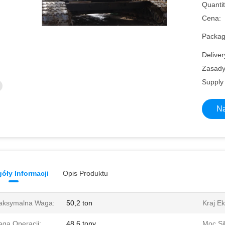
Quantit
Cena:
Packagi
Deliver
Zasady 
Supply 
Na
óły Informacji
Opis Produktu
aksymalna Waga:
50,2 ton
Kraj Ek
ga Operacji:
48,6 tony
Moc Sil