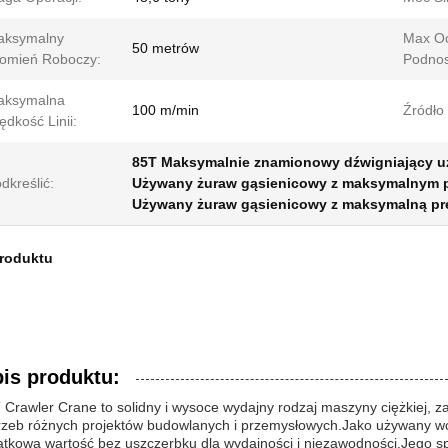
aksymalny
Max O
50 metrów
omień Roboczy:
Podnos
aksymalna
100 m/min
Źródło 
ędkość Linii:
85T Maksymalnie znamionowy dźwigniający u
dkreślić:
Używany żuraw gąsienicowy z maksymalnym 
Używany żuraw gąsienicowy z maksymalną pr
produktu
is produktu:
 Crawler Crane to solidny i wysoce wydajny rodzaj maszyny ciężkiej,
rzeb różnych projektów budowlanych i przemysłowych.Jako używany wcz
ątkową wartość bez uszczerbku dla wydajności i niezawodności.Jego sp