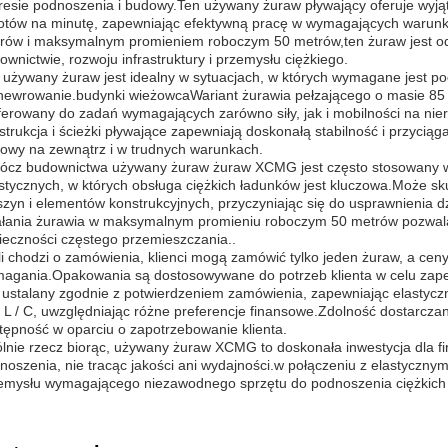
resie podnoszenia i budowy.Ten używany żuraw pływający oferuje wyj
otów na minutę, zapewniając efektywną pracę w wymagających warun
rów i maksymalnym promieniem roboczym 50 metrów,ten żuraw jest o
ownictwie, rozwoju infrastruktury i przemysłu ciężkiego.
 używany żuraw jest idealny w sytuacjach, w których wymagane jest pod
ewrowanie.budynki wieżowcaWariant żurawia pełzającego o masie 85 t,
ferowany do zadań wymagających zarówno siły, jak i mobilności na nie
strukcja i ścieżki pływające zapewniają doskonałą stabilność i przyciąg
owy na zewnątrz i w trudnych warunkach.
ócz budownictwa używany żuraw żuraw XCMG jest często stosowany w 
istycznych, w których obsługa ciężkich ładunków jest kluczowa.Może sk
zyn i elementów konstrukcyjnych, przyczyniając się do usprawnienia dz
ałania żurawia w maksymalnym promieniu roboczym 50 metrów pozwala
ieczności częstego przemieszczania..
li chodzi o zamówienia, klienci mogą zamówić tylko jeden żuraw, a ce
agania.Opakowania są dostosowywane do potrzeb klienta w celu zap
t ustalany zgodnie z potwierdzeniem zamówienia, zapewniając elastycz
 i L / C, uwzględniając różne preferencje finansowe.Zdolność dostarcza
tępność w oparciu o zapotrzebowanie klienta.
lnie rzecz biorąc, używany żuraw XCMG to doskonała inwestycja dla fi
noszenia, nie tracąc jakości ani wydajności.w połączeniu z elastyczn
emysłu wymagającego niezawodnego sprzętu do podnoszenia ciężkich 