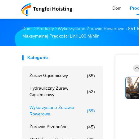
Dom
Pro
Dom
Produkty
Wykorzystane Żurawie Rowerowe
85T 
Maksymalnej Prędkości Linii 100 M/min
Kategorie
Żuraw Gąsienicowy
(55)
Hydrauliczny Żuraw
(52)
Gąsienicowy
Wykorzystane Żurawie
(59)
Rowerowe
Żurawie Przenośne
(45)