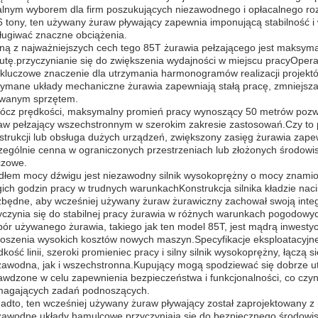
alnym wyborem dla firm poszukujących niezawodnego i opłacalnego r
6 tony, ten używany żuraw pływający zapewnia imponującą stabilność i
ługiwać znaczne obciążenia.
ną z najważniejszych cech tego 85T żurawia pełzającego jest maksyma
utę.przyczynianie się do zwiększenia wydajności w miejscu pracyOpera
kluczowe znaczenie dla utrzymania harmonogramów realizacji projekt
zymane układy mechaniczne żurawia zapewniają stałą pracę, zmniejszaj
wanym sprzętem.
ócz prędkości, maksymalny promień pracy wynoszący 50 metrów pozwa
aw pełzający wszechstronnym w szerokim zakresie zastosowań.Czy to 
strukcji lub obsługa dużych urządzeń, zwiększony zasięg żurawia zape
zególnie cenna w ograniczonych przestrzeniach lub złożonych środow
czowe.
dłem mocy dźwigu jest niezawodny silnik wysokoprężny o mocy znami
gich godzin pracy w trudnych warunkachKonstrukcja silnika kładzie nacis
zbędne, aby wcześniej używany żuraw żurawiczny zachował swoją integ
yczynia się do stabilnej pracy żurawia w różnych warunkach pogodowyc
ór używanego żurawia, takiego jak ten model 85T, jest mądrą inwestycją
oszenia wysokich kosztów nowych maszyn.Specyfikacje eksploatacyjne 
dkość linii, szeroki promieniec pracy i silny silnik wysokoprężny, łączą
zawodna, jak i wszechstronna.Kupujący mogą spodziewać się dobrze u
awdzone w celu zapewnienia bezpieczeństwa i funkcjonalności, co czy
agających zadań podnoszących.
adto, ten wcześniej używany żuraw pływający został zaprojektowany z 
zawodne układy hamulcowe przyczyniają się do bezpiecznego środowis