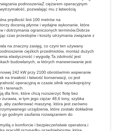
ozwiązania podnoszeniaZ ciężarem operacyjnym
 wytrzymałość, pozwalając mu z łatwością
lna prędkość linii 100 metrów na
torzy docenią płynne i wydajne wykonanie, które
ów i dotrzymania ograniczonych terminów.Dobrze
ąc czas przestojów i koszty utrzymania związane z
la na znaczny zasięg, co czyni ten używany
podnoszenie ciężkich przedmiotów, montaż dużych
wnia elastyczność i wygodę.Ta zdolność jest
iskach budowlanych, w których manewrowanie jest
onowej 242 kW przy 2100 obrotów/min.wspieranie
k na trwałość i łatwość konserwacji, co jest
ralność operacyjną w czasie.silnik wysokoprężny
h i terenach.
 dla firm, które chcą rozszerzyć flotę bez
żurawia, w tym jego ciężar 48,6 tony, szybka
 się, aby zaoferować maszynę, która jest zarówno
trzymywanego urządzenia, które zostało dokładnie
ni go godnym zaufania rozwiązaniem do
myślą o komforcie i bezpieczeństwie operatora.i
ka pracyW przypadku przedsiębiorstw, które