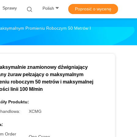
Sprawy
Polish
Poprosić o wycenę
Maksymalnym Promieniu Roboczym 50 Metrów I
aksymalnie znamionowy dźwigniający
ny żuraw pełzający o maksymalnym
eniu roboczym 50 metrów i maksymalnej
ści linii 100 M/min
óły Produktu:
handlowa:
XCMG
a:
m Order
One Crane