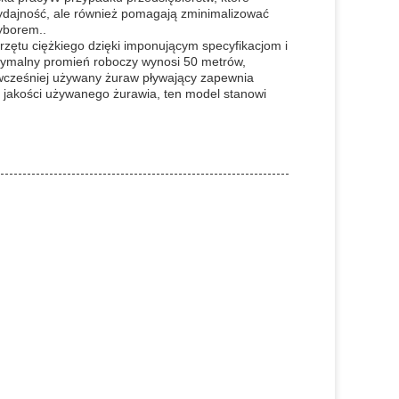
wydajność, ale również pomagają zminimalizować
yborem..
ętu ciężkiego dzięki imponującym specyfikacjom i
symalny promień roboczy wynosi 50 metrów,
 wcześniej używany żuraw pływający zapewnia
j jakości używanego żurawia, ten model stanowi