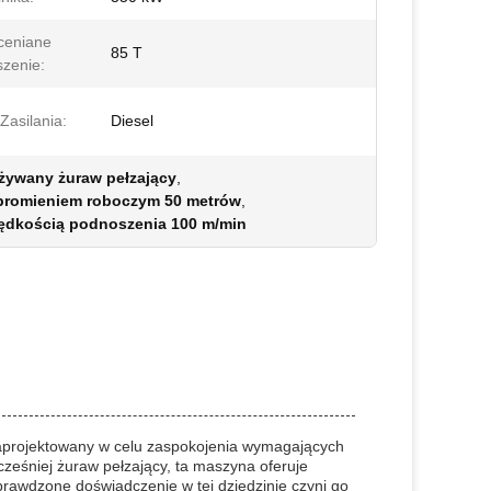
ceniane
85 T
zenie:
Zasilania:
Diesel
żywany żuraw pełzający
,
promieniem roboczym 50 metrów
,
ędkością podnoszenia 100 m/min
 zaprojektowany w celu zaspokojenia wymagających
eśniej żuraw pełzający, ta maszyna oferuje
rawdzone doświadczenie w tej dziedzinie czyni go