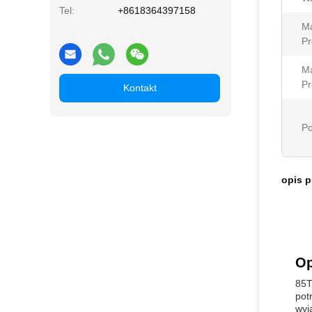
Tel:
+8618364397158
M
Pr
M
Pr
Kontakt
Po
opis 
Op
85T
pot
wyj