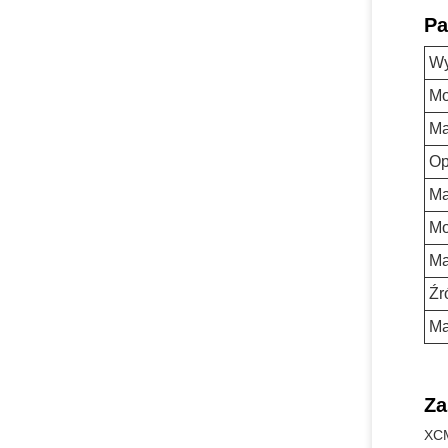
Pa
Wy
Mo
Ma
Op
Ma
Mo
Ma
Źr
Ma
Za
XCM