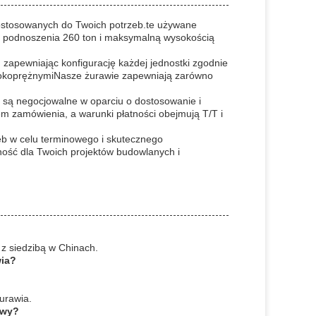
ostosowanych do Twoich potrzeb.te używane
ą podnoszenia 260 ton i maksymalną wysokością
 zapewniając konfigurację każdej jednostki zgodnie
sokoprężnymiNasze żurawie zapewniają zarówno
y są negocjowalne w oparciu o dostosowanie i
m zamówienia, a warunki płatności obejmują T/T i
eb w celu terminowego i skutecznego
ność dla Twoich projektów budowlanych i
z siedzibą w Chinach.
wia?
urawia.
awy?