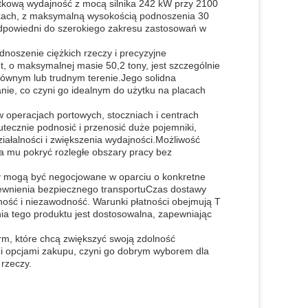
ątkową wydajność z mocą silnika 242 kW przy 2100
kach, z maksymalną wysokością podnoszenia 30
dpowiedni do szerokiego zakresu zastosowań w
noszenie ciężkich rzeczy i precyzyjne
 o maksymalnej masie 50,2 tony, jest szczególnie
równym lub trudnym terenie.Jego solidna
anie, co czyni go idealnym do użytku na placach
operacjach portowych, stoczniach i centrach
utecznie podnosić i przenosić duże pojemniki,
iałalności i zwiększenia wydajności.Możliwość
 mu pokryć rozległe obszary pracy bez
ny mogą być negocjowane w oparciu o konkretne
ewnienia bezpiecznego transportuCzas dostawy
ność i niezawodność. Warunki płatności obejmują T
nia tego produktu jest dostosowalna, zapewniając
rm, które chcą zwiększyć swoją zdolność
ymi opcjami zakupu, czyni go dobrym wyborem dla
rzeczy.