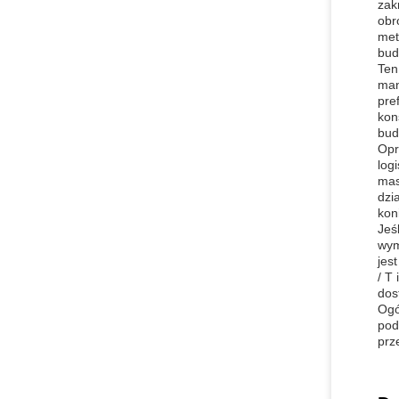
zak
obr
met
bud
Ten
man
pre
kon
bud
Opr
log
mas
dzi
kon
Jeś
wym
jes
/ T
dos
Ogó
pod
prz