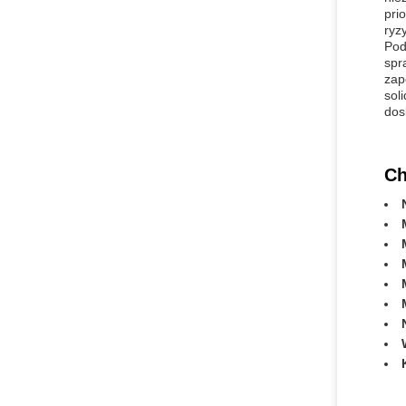
pri
ryz
Pod
spr
zap
sol
dos
Ch