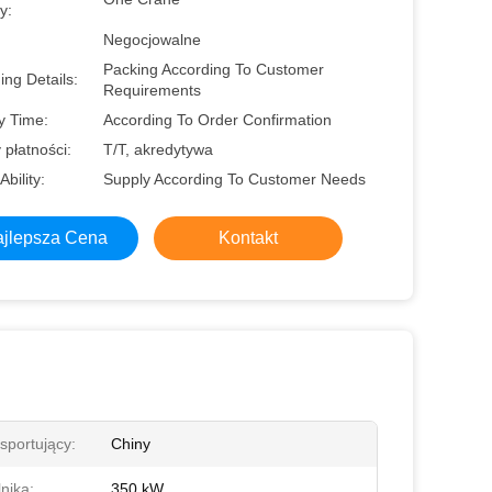
y:
Negocjowalne
Packing According To Customer
ng Details:
Requirements
y Time:
According To Order Confirmation
płatności:
T/T, akredytywa
Ability:
Supply According To Customer Needs
jlepsza Cena
Kontakt
sportujący:
Chiny
nika:
350 kW