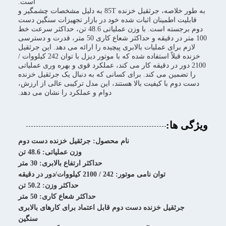
است.
به طور خلاصه، جرثقیل خزنده 85T به دلیل مشخصات چشمگیر و
قابلیت اطمینان اثبات شده خود در بازار تجهیزات سنگین دست
دوم برجسته است. با وزن عملیاتی 48.6 تن، حداکثر سرعت خط
100 متر در دقیقه و حداکثر شعاع کاری 50 متر، قدرت و دسترسی
لازم برای عملیات بالابری پیچیده را ارائه می دهد. این جرثقیل
خزنده قبلاً استفاده شده که با موتور دیزل با توان 242 کیلووات /
2100 دور در دقیقه کار می کند، عملکرد قوی و بهره وری عملیاتی
را تضمین می کند. برای کسانی که به دنبال یک جرثقیل خزنده
دست دوم با کیفیت بالا هستند، این مدل ترکیبی عالی از ارزش،
دوام و عملکرد را نشان می دهد.
ویژگی ها:
نام محصول: جرثقیل خزنده دست دوم
وزن عملیاتی: 48.6 تن
حداکثر ارتفاع بالابری: 30 متر
توان نامی موتور: 242 / 2100 کیلووات/دور در دقیقه
حداکثر وزن: 50.2 تن
حداکثر شعاع کاری: 50 متر
جرثقیل خزنده دست دوم قابل اعتماد برای کارهای بالابری
سنگین