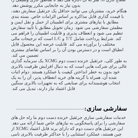
بدون نیاز به جابجایی مکرر پوشش دهد.
هنگام خرید، مشتریان می توانند حداقل یک جرثقیل سفارش دهند،
با قیمت گذاری قابل مذاکره بر اساس الزامات خاص. بسته بندی
مطابق با نیازهای مشتری برای اطمینان از حمل و نقل ایمن و
مطمئن سفارشی می شود. زمان تحویل مطابق با تأیید سفارش
تنظیم می شود و انعطاف پذیری و قابلیت اطمینان را فراهم می
کند. شرایط پرداخت شامل T/T و L/C است که ترجیحات مالی
مختلف را برآورده می کند. قابلیت عرضه این محصول قابل
انطباق است و در دسترس بودن آن را بر اساس تقاضای مشتری
تضمین می کند.
به طور کلی، جرثقیل خزنده دست دوم XCMG یک سرمایه گذاری
عالی برای شرکت هایی است که به دنبال افزایش ظرفیت بالابری
خود بدون به خطر انداختن کیفیت یا عملکرد هستند. دوام اثبات
شده آن، همراه با گزینه های خرید انعطاف پذیر، آن را به یک
انتخاب هوشمندانه برای صنایعی که به تجهیزات بالابری سنگین
قابل اعتماد نیاز دارند، تبدیل می کند.
سفارشی سازی:
خدمات سفارشی سازی جرثقیل خزنده دست دوم ما راه حل های
سفارشی را برای پاسخگویی به نیازهای خاص شما ارائه می دهد.
این جرثقیل های دست دوم که دارای برند قابل اعتماد XCMG از
چین هستند، عملکرد استثنایی را با حداکثر ظرفیت بالابری نامی