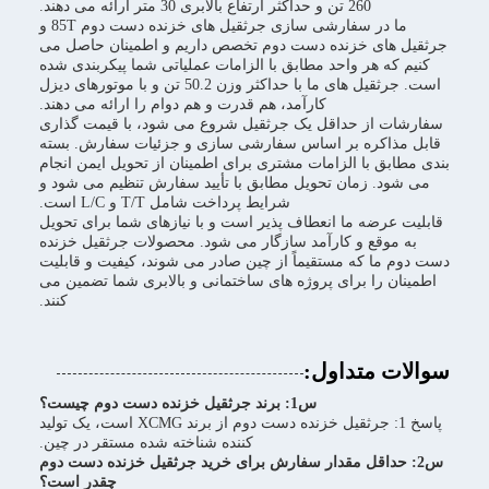
260 تن و حداکثر ارتفاع بالابری 30 متر ارائه می دهند.
ما در سفارشی سازی جرثقیل های خزنده دست دوم 85T و
جرثقیل های خزنده دست دوم تخصص داریم و اطمینان حاصل می
کنیم که هر واحد مطابق با الزامات عملیاتی شما پیکربندی شده
است. جرثقیل های ما با حداکثر وزن 50.2 تن و با موتورهای دیزل
کارآمد، هم قدرت و هم دوام را ارائه می دهند.
سفارشات از حداقل یک جرثقیل شروع می شود، با قیمت گذاری
قابل مذاکره بر اساس سفارشی سازی و جزئیات سفارش. بسته
بندی مطابق با الزامات مشتری برای اطمینان از تحویل ایمن انجام
می شود. زمان تحویل مطابق با تأیید سفارش تنظیم می شود و
شرایط پرداخت شامل T/T و L/C است.
قابلیت عرضه ما انعطاف پذیر است و با نیازهای شما برای تحویل
به موقع و کارآمد سازگار می شود. محصولات جرثقیل خزنده
دست دوم ما که مستقیماً از چین صادر می شوند، کیفیت و قابلیت
اطمینان را برای پروژه های ساختمانی و بالابری شما تضمین می
کنند.
سوالات متداول:
س1: برند جرثقیل خزنده دست دوم چیست؟
پاسخ 1: جرثقیل خزنده دست دوم از برند XCMG است، یک تولید
کننده شناخته شده مستقر در چین.
س2: حداقل مقدار سفارش برای خرید جرثقیل خزنده دست دوم
چقدر است؟