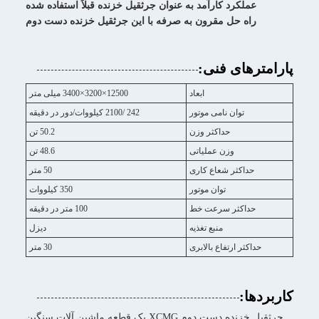
عملکرد کارآمد به عنوان جرثقیل خزنده قبلاً استفاده شده
راه حل مقرون به صرفه با این جرثقیل خزنده دست دوم
پارامترهای فنی:
ابعاد
12500×3200×3400 میلی متر
توان نامی موتور
242 /2100 کیلووات/دور در دقیقه
حداکثر وزن
50.2 تن
وزن عملیاتی
48.6 تن
حداکثر شعاع کاری
50 متر
توان موتور
350 کیلووات
حداکثر سرعت خط
100 متر در دقیقه
منبع تغذیه
دیزل
حداکثر ارتفاع بالابری
30 متر
کاربردها:
جرثقیل خزنده دست دوم XCMG یک قطعه ماشین آلات سنگین