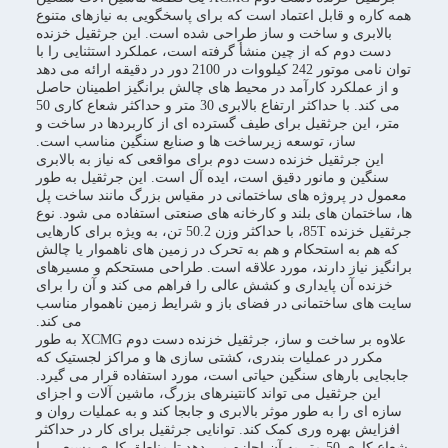
همه کاره و قابل اعتماد است که برای پاسخگویی به نیازهای متنوع
بالابری و ساخت و ساز طراحی شده است. این جرثقیل خزنده
دست دوم که از چین منشأ گرفته است، عملکرد استثنایی را با
توان نامی موتور 242 کیلووات در 2100 دور در دقیقه ارائه می دهد
و از عملکرد کارآمد در محیط های چالش برانگیز اطمینان حاصل
می کند. با حداکثر ارتفاع بالابری 30 متر و حداکثر شعاع کاری 50
متر، این جرثقیل برای طیف گسترده ای از کاربردها در ساخت و
ساز، توسعه زیرساخت ها و صنایع سنگین مناسب است.
این جرثقیل خزنده دست دوم برای مواقعی که نیاز به بالابری
سنگین و مانور دقیق است، ایده آل است. این جرثقیل به طور
معمول در پروژه های ساختمانی در مقیاس بزرگ مانند ساخت پل
ها، ساختمان های بلند و کارخانه های صنعتی استفاده می شود. نوع
جرثقیل خزنده 85T، با حداکثر وزن 50.2 تن، به ویژه برای کارهایی
که هم به استحکام و هم به تحرک در زمین های ناهموار یا چالش
برانگیز نیاز دارند، مورد علاقه است. طراحی مستحکم و مسیرهای
خزنده آن پایداری و کشش عالی را فراهم می کند و آن را برای
سایت های ساختمانی در فضای باز و شرایط زمین ناهموار مناسب
می کند.
علاوه بر ساخت و ساز، جرثقیل خزنده دست دوم XCMG به طور
مکرر در عملیات بندری، کشتی سازی ها و مراکز لجستیک که
جابجایی بارهای سنگین حیاتی است، مورد استفاده قرار می گیرد.
این جرثقیل می تواند کانتینرهای بزرگ، ماشین آلات و اجزای
سازه ای را به طور موثر بالابری و جابجا کند و به عملیات روان و
افزایش بهره وری کمک کند. توانایی جرثقیل برای کار در حداکثر
شعاع کاری 50 متر به آن اجازه می دهد تا مناطق کاری وسیعی را