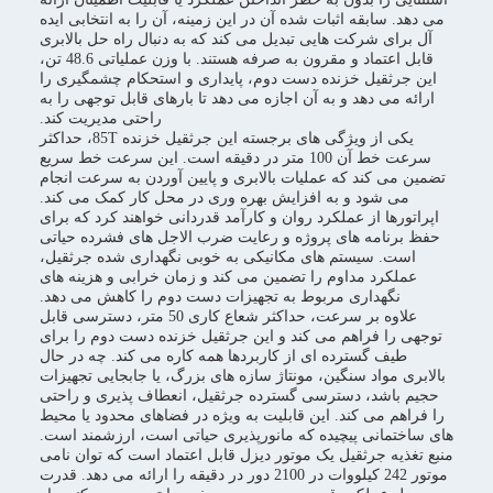
می دهد. سابقه اثبات شده آن در این زمینه، آن را به انتخابی ایده
آل برای شرکت هایی تبدیل می کند که به دنبال راه حل بالابری
قابل اعتماد و مقرون به صرفه هستند. با وزن عملیاتی 48.6 تن،
این جرثقیل خزنده دست دوم، پایداری و استحکام چشمگیری را
ارائه می دهد و به آن اجازه می دهد تا بارهای قابل توجهی را به
راحتی مدیریت کند.
یکی از ویژگی های برجسته این جرثقیل خزنده 85T، حداکثر
سرعت خط آن 100 متر در دقیقه است. این سرعت خط سریع
تضمین می کند که عملیات بالابری و پایین آوردن به سرعت انجام
می شود و به افزایش بهره وری در محل کار کمک می کند.
اپراتورها از عملکرد روان و کارآمد قدردانی خواهند کرد که برای
حفظ برنامه های پروژه و رعایت ضرب الاجل های فشرده حیاتی
است. سیستم های مکانیکی به خوبی نگهداری شده جرثقیل،
عملکرد مداوم را تضمین می کند و زمان خرابی و هزینه های
نگهداری مربوط به تجهیزات دست دوم را کاهش می دهد.
علاوه بر سرعت، حداکثر شعاع کاری 50 متر، دسترسی قابل
توجهی را فراهم می کند و این جرثقیل خزنده دست دوم را برای
طیف گسترده ای از کاربردها همه کاره می کند. چه در حال
بالابری مواد سنگین، مونتاژ سازه های بزرگ، یا جابجایی تجهیزات
حجیم باشد، دسترسی گسترده جرثقیل، انعطاف پذیری و راحتی
را فراهم می کند. این قابلیت به ویژه در فضاهای محدود یا محیط
های ساختمانی پیچیده که مانورپذیری حیاتی است، ارزشمند است.
منبع تغذیه جرثقیل یک موتور دیزل قابل اعتماد است که توان نامی
موتور 242 کیلووات در 2100 دور در دقیقه را ارائه می دهد. قدرت