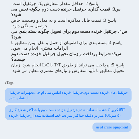
پاسخ 2: حداقل مقدار سفارش یک جرثقیل است.
س3: قیمت گذاری جرثقیل خزنده دست دوم چگونه تعیین می
شود؟
پاسخ 3: قیمت قابل مذاکره است و به مدل و وضعیت خاص
جرثقیل بستگی دارد.
س4: جرثقیل خزنده دست دوم برای تحویل چگونه بسته بندی می
شود؟
پاسخ 4: بسته بندی برای اطمینان از حمل و نقل ایمن مطابق با
الزامات مشتری انجام می شود.
س5: شرایط پرداخت و زمان تحویل جرثقیل خزنده دست دوم
چیست؟
پاسخ 5: پرداخت می تواند از طریق T/T یا L/C انجام شود. زمان
تحویل مطابق با تأیید سفارش و نیازهای مشتری تنظیم می شود.
Tags:
جرثقیل های خزنده دست دوم,جرثقیل خزنده ایکس سی ام جی,تجهیزات جرثقیل
استفاده شده
85T کرین کشنده استفاده شده,جرثقیل خزنده دست دوم با حداکثر شعاع کاری
۵۰ متر,100 متر در دقیقه حداکثر سرعت خط استفاده شده از جرثقیل خزنده
used crane equipment