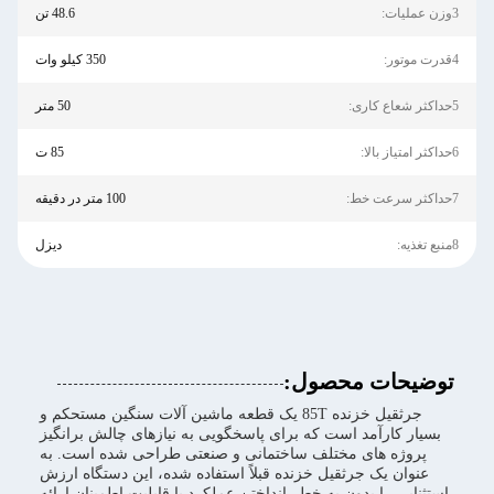
3وزن عملیات:
48.6 تن
4قدرت موتور:
350 کیلو وات
5حداکثر شعاع کاری:
50 متر
6حداکثر امتیاز بالا:
85 ت
7حداکثر سرعت خط:
100 متر در دقیقه
8منبع تغذیه:
دیزل
توضیحات محصول:
جرثقیل خزنده 85T یک قطعه ماشین آلات سنگین مستحکم و
بسیار کارآمد است که برای پاسخگویی به نیازهای چالش برانگیز
پروژه های مختلف ساختمانی و صنعتی طراحی شده است. به
عنوان یک جرثقیل خزنده قبلاً استفاده شده، این دستگاه ارزش
استثنایی را بدون به خطر انداختن عملکرد یا قابلیت اطمینان ارائه