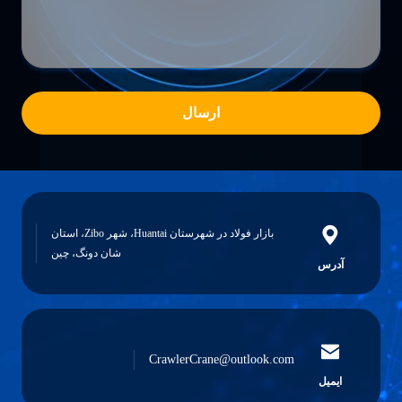
ارسال
بازار فولاد در شهرستان Huantai، شهر Zibo، استان
شان دونگ، چین
آدرس
CrawlerCrane@outlook.com
ایمیل