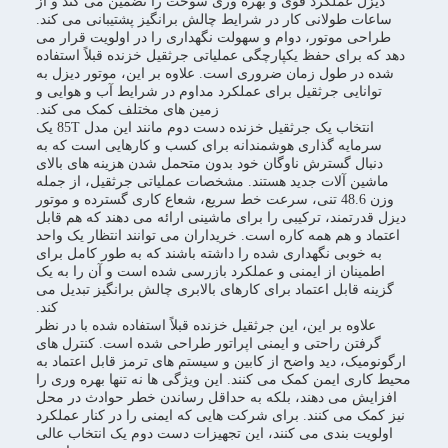
دیزل عملکرد قوی و بهره وری سوخت را تضمین می کند و از
ساعات طولانی کار در شرایط چالش برانگیز پشتیبانی می کند.
طراحی موتور، دوام و سهولت نگهداری را در اولویت قرار می
دهد که برای حفظ یکپارچگی عملیاتی جرثقیل خزنده قبلاً استفاده
شده در طول زمان ضروری است. علاوه بر این، موتور دیزل به
توانایی جرثقیل برای عملکرد مداوم در شرایط آب و هوایی و
زمین های مختلف کمک می کند.
انتخاب یک جرثقیل خزنده دست دوم مانند این مدل 85T یک
سرمایه گذاری هوشمندانه برای کسب و کارهایی است که به
دنبال گسترش ناوگان خود بدون متحمل شدن هزینه های بالای
ماشین آلات جدید هستند. مشخصات عملیاتی جرثقیل، از جمله
وزن 48.6 تنی، سرعت خط سریع، شعاع کاری گسترده و موتور
دیزل قدرتمند، ترکیبی را برای ماشینی ارائه می دهند که هم قابل
اعتماد و هم همه کاره است. خریداران می توانند انتظار یک واحد
به خوبی نگهداری شده را داشته باشند که به طور کامل برای
اطمینان از ایمنی و عملکرد بازرسی شده است و آن را به یک
گزینه قابل اعتماد برای کارهای بالابری چالش برانگیز تبدیل می
کند.
علاوه بر این، این جرثقیل خزنده قبلاً استفاده شده با در نظر
گرفتن راحتی و ایمنی اپراتور طراحی شده است. کنترل های
ارگونومیک، دید واضح از کابین و سیستم های ترمز قابل اعتماد به
محیط کاری ایمن کمک می کنند. این ویژگی ها نه تنها بهره وری را
افزایش می دهند، بلکه به حداقل رساندن خطر حوادث در محل
نیز کمک می کنند. برای شرکت هایی که ایمنی را در کنار عملکرد
اولویت بندی می کنند، این تجهیزات دست دوم یک انتخاب عالی