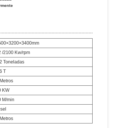
ormente
500×3200×3400mm
2 /2100 Kw/rpm
2 Toneladas
6 T
Metros
0 KW
0 M/min
sel
Metros