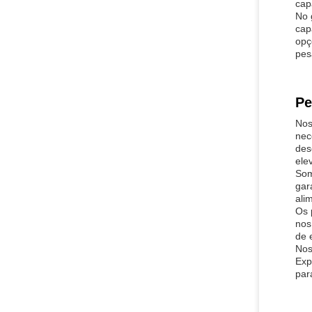
cap
No 
cap
opç
pes
Pe
Nos
nec
des
ele
Som
gar
ali
Os 
nos
de 
Nos
Exp
par