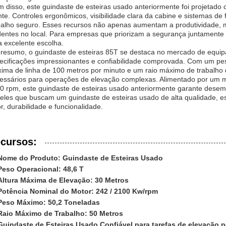
m disso, este guindaste de esteiras usado anteriormente foi projetad
te. Controles ergonômicos, visibilidade clara da cabine e sistemas de
balho seguro. Esses recursos não apenas aumentam a produtividade, 
dentes no local. Para empresas que priorizam a segurança juntamen
 excelente escolha.
resumo, o guindaste de esteiras 85T se destaca no mercado de equi
ecificações impressionantes e confiabilidade comprovada. Com um pes
ima de linha de 100 metros por minuto e um raio máximo de trabalho d
essários para operações de elevação complexas. Alimentado por um m
0 rpm, este guindaste de esteiras usado anteriormente garante desemp
eles que buscam um guindaste de esteiras usado de alta qualidade, 
or, durabilidade e funcionalidade.
cursos:
Nome do Produto: Guindaste de Esteiras Usado
Peso Operacional: 48,6 T
Altura Máxima de Elevação: 30 Metros
Potência Nominal do Motor: 242 / 2100 Kw/rpm
Peso Máximo: 50,2 Toneladas
Raio Máximo de Trabalho: 50 Metros
Guindaste de Esteiras Usado Confiável para tarefas de elevação 