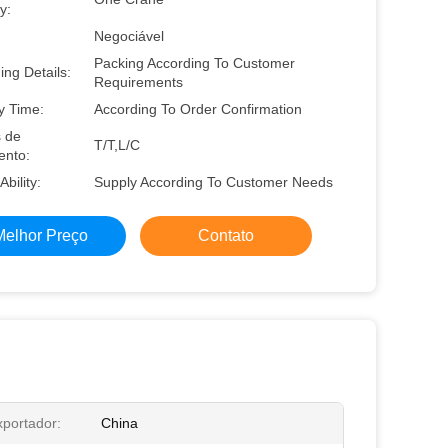
y:
Negociável
Packing According To Customer
ng Details:
Requirements
y Time:
According To Order Confirmation
 de
T/T,L/C
nto:
Ability:
Supply According To Customer Needs
Melhor Preço
Contato
xportador:
China