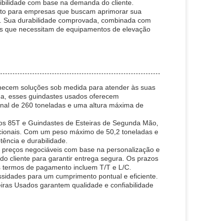
ibilidade com base na demanda do cliente.
nto para empresas que buscam aprimorar sua
. Sua durabilidade comprovada, combinada com
rias que necessitam de equipamentos de elevação
rnecem soluções sob medida para atender às suas
na, esses guindastes usados oferecem
al de 260 toneladas e uma altura máxima de
os 85T e Guindastes de Esteiras de Segunda Mão,
acionais. Com um peso máximo de 50,2 toneladas e
tência e durabilidade.
reços negociáveis com base na personalização e
do cliente para garantir entrega segura. Os prazos
s termos de pagamento incluem T/T e L/C.
ssidades para um cumprimento pontual e eficiente.
iras Usados garantem qualidade e confiabilidade