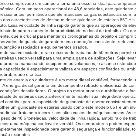
tórico comprovado em campo o torna uma escolha ideal para empresa
nômica. Com um peso operacional de 48,6 toneladas, este guindaste de
ressionantes, permitindo que ele manuseie cargas substanciais com fac
 das características de destaque deste guindaste de esteiras 85T é s
uto. Essa velocidade de linha rápida garante que as operações de ele
tribuindo para o aumento da produtividade no local de trabalho. Os 
ciente, que é crucial para manter os cronogramas do projeto e cumpri
servados do guindaste garantem uma operação consistente, reduzindo 
utenção associados a equipamentos usados.
m de sua velocidade, o raio máximo de trabalho de 50 metros permite 
esteiras usado versátil para uma ampla gama de aplicações. Seja lev
ruturas ou manuseando equipamentos volumosos, o alcance estendido do
a capacidade é especialmente valiosa em espaços confinados ou amb
obrabilidade é crítica.
onte de energia do guindaste é um motor diesel confiável, fornecend
. A energia diesel garante um desempenho robusto e eficiência de co
condições desafiadoras. O projeto do motor prioriza durabilidade e fa
ndaste de esteiras usado anteriormente manter sua integridade operac
sel contribui para a capacidade do guindaste de operar consistentemen
olher um guindaste de esteiras usado como este modelo 85T é um inv
andir sua frota sem incorrer nos altos custos de máquinas novas. As es
 peso de 48,6 toneladas, velocidade de linha rápida, amplo raio de tr
recer uma máquina confiável e versátil. Os compradores podem esper
pletamente inspecionada para garantir segurança e funcionalidade, t
vação exigentes.