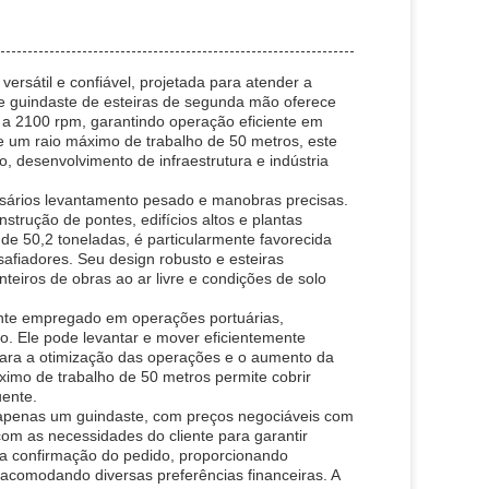
sátil e confiável, projetada para atender a
te guindaste de esteiras de segunda mão oferece
 2100 rpm, garantindo operação eficiente em
 um raio máximo de trabalho de 50 metros, este
desenvolvimento de infraestrutura e indústria
ssários levantamento pesado e manobras precisas.
rução de pontes, edifícios altos e plantas
 de 50,2 toneladas, é particularmente favorecida
safiadores. Seu design robusto e esteiras
teiros de obras ao ar livre e condições de solo
nte empregado em operações portuárias,
co. Ele pode levantar e mover eficientemente
para a otimização das operações e o aumento da
ximo de trabalho de 50 metros permite cobrir
uente.
e apenas um guindaste, com preços negociáveis com
om as necessidades do cliente para garantir
 a confirmação do pedido, proporcionando
, acomodando diversas preferências financeiras. A