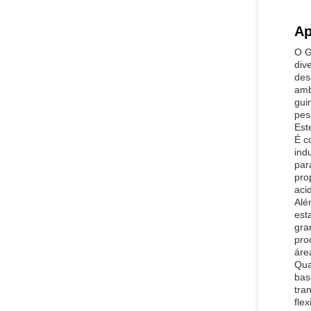
Ap
O G
div
des
amb
gui
pes
Est
É c
ind
par
pro
aci
Alé
est
gra
pro
áre
Qua
bas
tra
fle