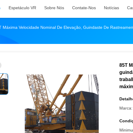
s
Espetáculo VR
Sobre Nós
Contate-Nos
Notícias
Ca
T Máxima Velocidade Nominal De Elevação, Guindaste De Rastreame
85T M
guind
traba
máxim
Detalh
Marca:
Condiç
Minimu