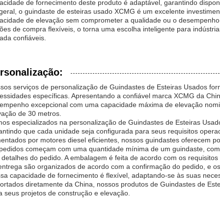
acidade de fornecimento deste produto é adaptável, garantindo dispon
geral, o guindaste de esteiras usado XCMG é um excelente investime
acidade de elevação sem comprometer a qualidade ou o desempenho
ões de compra flexíveis, o torna uma escolha inteligente para indúst
ada confiáveis.
rsonalização:
sos serviços de personalização de Guindastes de Esteiras Usados fo
essidades específicas. Apresentando a confiável marca XCMG da Chi
empenho excepcional com uma capacidade máxima de elevação nomin
vação de 30 metros.
os especializados na personalização de Guindastes de Esteiras Usad
antindo que cada unidade seja configurada para seus requisitos oper
mentados por motores diesel eficientes, nossos guindastes oferecem po
pedidos começam com uma quantidade mínima de um guindaste, com p
 detalhes do pedido. A embalagem é feita de acordo com os requisitos 
entrega são organizados de acordo com a confirmação do pedido, e o
sa capacidade de fornecimento é flexível, adaptando-se às suas nece
ortados diretamente da China, nossos produtos de Guindastes de Este
a seus projetos de construção e elevação.