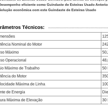
Desempenho eficiente como Guindaste de Esteiras Usado Anteri
Solução econômica com este Guindaste de Esteiras Usado
râmetros Técnicos:
mensões
12
tência Nominal do Motor
24
so Máximo
50,
so Operacional
48,
io Máximo de Trabalho
50 
tência do Motor
35
locidade Máxima de Linha
10
nte de Energia
Die
tura Máxima de Elevação
30 