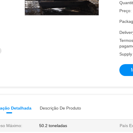
Quantit
Preço:
Packagi
Deliver
Termos
pagame
Supply 
mação Detalhada
Descrição De Produto
so Máximo:
50.2 toneladas
País E