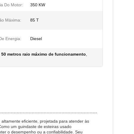
ia Do Motor:
350 KW
ão Máxima:
85 T
De Energia:
Diesel
,
50 metros raio máximo de funcionamento
,
ltamente eficiente, projetada para atender às
. Como um guindaste de esteiras usado
ter o desempenho ou a confiabilidade. Seu