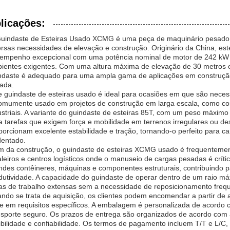
licações:
uindaste de Esteiras Usado XCMG é uma peça de maquinário pesado ver
ersas necessidades de elevação e construção. Originário da China, es
empenho excepcional com uma potência nominal de motor de 242 kW a
ientes exigentes. Com uma altura máxima de elevação de 30 metros e
ndaste é adequado para uma ampla gama de aplicações em construção, 
ada.
e guindaste de esteiras usado é ideal para ocasiões em que são nece
omumente usado em projetos de construção em larga escala, como const
ustriais. A variante do guindaste de esteiras 85T, com um peso máximo
a tarefas que exigem força e mobilidade em terrenos irregulares ou de
porcionam excelente estabilidade e tração, tornando-o perfeito para can
dentado.
m da construção, o guindaste de esteiras XCMG usado é frequenteme
aleiros e centros logísticos onde o manuseio de cargas pesadas é críti
ndes contêineres, máquinas e componentes estruturais, contribuindo 
dutividade. A capacidade do guindaste de operar dentro de um raio má
as de trabalho extensas sem a necessidade de reposicionamento freq
ndo se trata de aquisição, os clientes podem encomendar a partir d
e em requisitos específicos. A embalagem é personalizada de acordo c
nsporte seguro. Os prazos de entrega são organizados de acordo com
xibilidade e confiabilidade. Os termos de pagamento incluem T/T e L/C