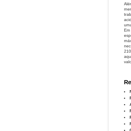
Alé
men
tra
aci
uma
Em 
esp
máx
nec
210
aqu
val
Re