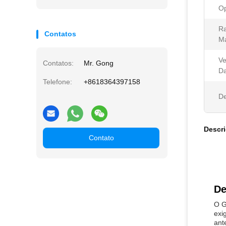
Op
Ra
Contatos
M
Ve
Contatos:
Mr. Gong
Da
Telefone:
+8618364397158
De
Descr
Contato
De
O G
exi
ant