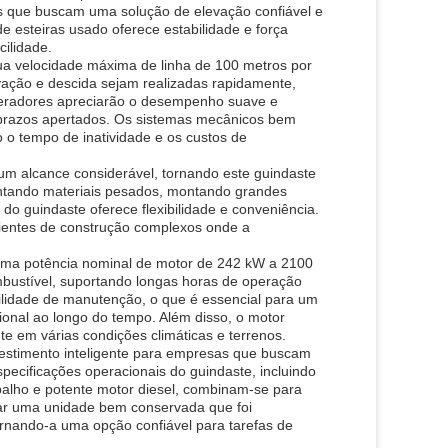
s que buscam uma solução de elevação confiável e
 esteiras usado oferece estabilidade e força
ilidade.
ua velocidade máxima de linha de 100 metros por
vação e descida sejam realizadas rapidamente,
operadores apreciarão o desempenho suave e
r prazos apertados. Os sistemas mecânicos bem
o tempo de inatividade e os custos de
um alcance considerável, tornando este guindaste
antando materiais pesados, montando grandes
 guindaste oferece flexibilidade e conveniência.
ientes de construção complexos onde a
o uma potência nominal de motor de 242 kW a 2100
mbustível, suportando longas horas de operação
cilidade de manutenção, o que é essencial para um
ional ao longo do tempo. Além disso, o motor
te em várias condições climáticas e terrenos.
estimento inteligente para empresas que buscam
pecificações operacionais do guindaste, incluindo
abalho e potente motor diesel, combinam-se para
ar uma unidade bem conservada que foi
ornando-a uma opção confiável para tarefas de