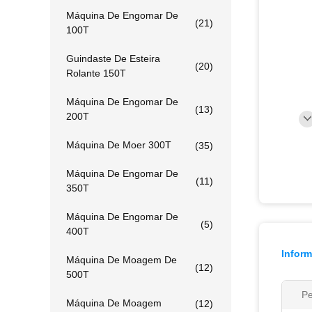
Máquina De Engomar De
(21)
100T
Guindaste De Esteira
(20)
Rolante 150T
Máquina De Engomar De
(13)
200T
Máquina De Moer 300T
(35)
Máquina De Engomar De
(11)
350T
Máquina De Engomar De
(5)
400T
Infor
Máquina De Moagem De
(12)
500T
Pe
Máquina De Moagem
(12)