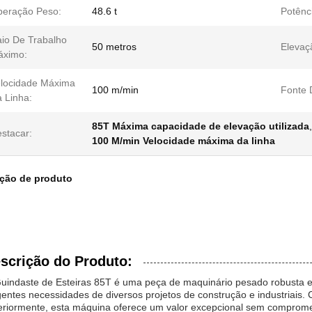
eração Peso:
48.6 t
Potênc
io De Trabalho
50 metros
Elevaç
áximo:
locidade Máxima
100 m/min
Fonte 
 Linha:
85T Máxima capacidade de elevação utilizada
stacar:
100 M/min Velocidade máxima da linha
ição de produto
scrição do Produto:
uindaste de Esteiras 85T é uma peça de maquinário pesado robusta e a
gentes necessidades de diversos projetos de construção e industriais
eriormente, esta máquina oferece um valor excepcional sem comprome