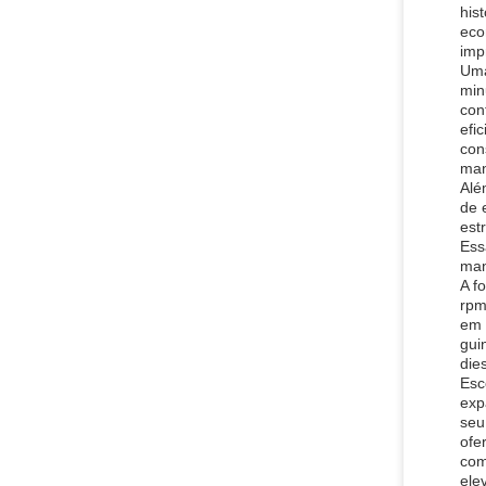
his
eco
imp
Uma
min
con
efi
con
man
Alé
de 
est
Ess
man
A f
rpm
em 
gui
die
Esc
exp
seu
ofe
com
ele