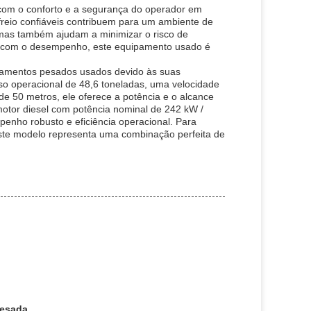
o com o conforto e a segurança do operador em
 freio confiáveis contribuem para um ambiente de
mas também ajudam a minimizar o risco de
te com o desempenho, este equipamento usado é
pamentos pesados usados devido às suas
o operacional de 48,6 toneladas, uma velocidade
e 50 metros, ele oferece a potência e o alcance
otor diesel com potência nominal de 242 kW /
enho robusto e eficiência operacional. Para
este modelo representa uma combinação perfeita de
pesada