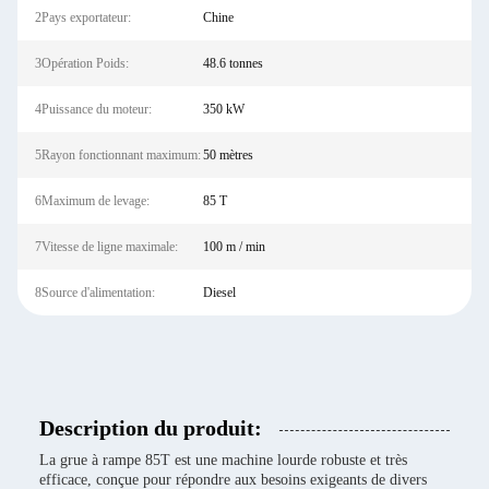
2Pays exportateur:
Chine
3Opération Poids:
48.6 tonnes
4Puissance du moteur:
350 kW
5Rayon fonctionnant maximum:
50 mètres
6Maximum de levage:
85 T
7Vitesse de ligne maximale:
100 m / min
8Source d'alimentation:
Diesel
Description du produit:
La grue à rampe 85T est une machine lourde robuste et très
efficace, conçue pour répondre aux besoins exigeants de divers