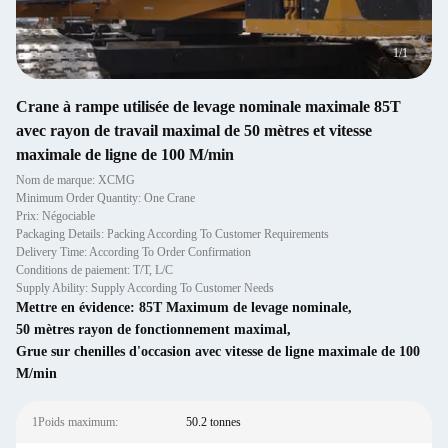
1
/
1
Crane à rampe utilisée de levage nominale maximale 85T
avec rayon de travail maximal de 50 mètres et vitesse
maximale de ligne de 100 M/min
Nom de marque: XCMG
Minimum Order Quantity: One Crane
Prix: Négociable
Packaging Details: Packing According To Customer Requirements
Delivery Time: According To Order Confirmation
Conditions de paiement: T/T, L/C
Supply Ability: Supply According To Customer Needs
Mettre en évidence:
85T Maximum de levage nominale
,
50 mètres rayon de fonctionnement maximal
,
Grue sur chenilles d'occasion avec vitesse de ligne maximale de 100
M/min
1Poids maximum:
50.2 tonnes