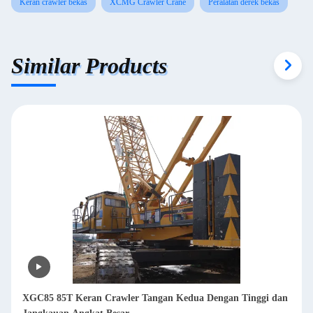
Keran crawler bekas
XCMG Crawler Crane
Peralatan derek bekas
Similar Products
XGC85 85T Keran Crawler Tangan Kedua Dengan Tinggi dan