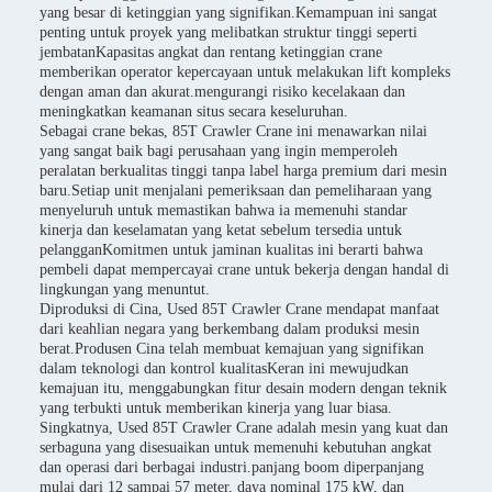
yang besar di ketinggian yang signifikan.Kemampuan ini sangat
penting untuk proyek yang melibatkan struktur tinggi seperti
jembatanKapasitas angkat dan rentang ketinggian crane
memberikan operator kepercayaan untuk melakukan lift kompleks
dengan aman dan akurat.mengurangi risiko kecelakaan dan
meningkatkan keamanan situs secara keseluruhan.
Sebagai crane bekas, 85T Crawler Crane ini menawarkan nilai
yang sangat baik bagi perusahaan yang ingin memperoleh
peralatan berkualitas tinggi tanpa label harga premium dari mesin
baru.Setiap unit menjalani pemeriksaan dan pemeliharaan yang
menyeluruh untuk memastikan bahwa ia memenuhi standar
kinerja dan keselamatan yang ketat sebelum tersedia untuk
pelangganKomitmen untuk jaminan kualitas ini berarti bahwa
pembeli dapat mempercayai crane untuk bekerja dengan handal di
lingkungan yang menuntut.
Diproduksi di Cina, Used 85T Crawler Crane mendapat manfaat
dari keahlian negara yang berkembang dalam produksi mesin
berat.Produsen Cina telah membuat kemajuan yang signifikan
dalam teknologi dan kontrol kualitasKeran ini mewujudkan
kemajuan itu, menggabungkan fitur desain modern dengan teknik
yang terbukti untuk memberikan kinerja yang luar biasa.
Singkatnya, Used 85T Crawler Crane adalah mesin yang kuat dan
serbaguna yang disesuaikan untuk memenuhi kebutuhan angkat
dan operasi dari berbagai industri.panjang boom diperpanjang
mulai dari 12 sampai 57 meter, daya nominal 175 kW, dan