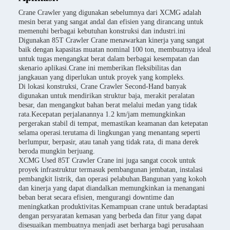
Crane Crawler yang digunakan sebelumnya dari XCMG adalah
mesin berat yang sangat andal dan efisien yang dirancang untuk
memenuhi berbagai kebutuhan konstruksi dan industri.ini
Digunakan 85T Crawler Crane menawarkan kinerja yang sangat
baik dengan kapasitas muatan nominal 100 ton, membuatnya ideal
untuk tugas mengangkat berat dalam berbagai kesempatan dan
skenario aplikasi.Crane ini memberikan fleksibilitas dan
jangkauan yang diperlukan untuk proyek yang kompleks.
Di lokasi konstruksi, Crane Crawler Second-Hand banyak
digunakan untuk mendirikan struktur baja, merakit peralatan
besar, dan mengangkut bahan berat melalui medan yang tidak
rata.Kecepatan perjalanannya 1.2 km/jam memungkinkan
pergerakan stabil di tempat, memastikan keamanan dan ketepatan
selama operasi.terutama di lingkungan yang menantang seperti
berlumpur, berpasir, atau tanah yang tidak rata, di mana derek
beroda mungkin berjuang.
XCMG Used 85T Crawler Crane ini juga sangat cocok untuk
proyek infrastruktur termasuk pembangunan jembatan, instalasi
pembangkit listrik, dan operasi pelabuhan.Bangunan yang kokoh
dan kinerja yang dapat diandalkan memungkinkan ia menangani
beban berat secara efisien, mengurangi downtime dan
meningkatkan produktivitas.Kemampuan crane untuk beradaptasi
dengan persyaratan kemasan yang berbeda dan fitur yang dapat
disesuaikan membuatnya menjadi aset berharga bagi perusahaan