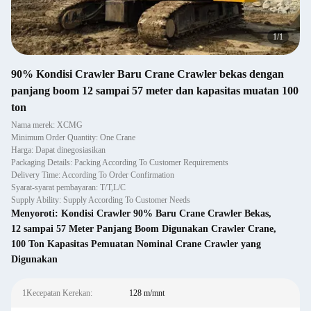
1
/
1
90% Kondisi Crawler Baru Crane Crawler bekas dengan
panjang boom 12 sampai 57 meter dan kapasitas muatan 100
ton
Nama merek: XCMG
Minimum Order Quantity: One Crane
Harga: Dapat dinegosiasikan
Packaging Details: Packing According To Customer Requirements
Delivery Time: According To Order Confirmation
Syarat-syarat pembayaran: T/T,L/C
Supply Ability: Supply According To Customer Needs
Menyoroti:
Kondisi Crawler 90% Baru Crane Crawler Bekas
,
12 sampai 57 Meter Panjang Boom Digunakan Crawler Crane
,
100 Ton Kapasitas Pemuatan Nominal Crane Crawler yang
Digunakan
1Kecepatan Kerekan:
128 m/mnt