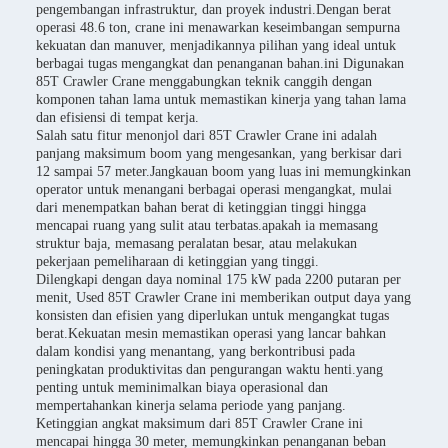
pengembangan infrastruktur, dan proyek industri.Dengan berat
operasi 48.6 ton, crane ini menawarkan keseimbangan sempurna
kekuatan dan manuver, menjadikannya pilihan yang ideal untuk
berbagai tugas mengangkat dan penanganan bahan.ini Digunakan
85T Crawler Crane menggabungkan teknik canggih dengan
komponen tahan lama untuk memastikan kinerja yang tahan lama
dan efisiensi di tempat kerja.
Salah satu fitur menonjol dari 85T Crawler Crane ini adalah
panjang maksimum boom yang mengesankan, yang berkisar dari
12 sampai 57 meter.Jangkauan boom yang luas ini memungkinkan
operator untuk menangani berbagai operasi mengangkat, mulai
dari menempatkan bahan berat di ketinggian tinggi hingga
mencapai ruang yang sulit atau terbatas.apakah ia memasang
struktur baja, memasang peralatan besar, atau melakukan
pekerjaan pemeliharaan di ketinggian yang tinggi.
Dilengkapi dengan daya nominal 175 kW pada 2200 putaran per
menit, Used 85T Crawler Crane ini memberikan output daya yang
konsisten dan efisien yang diperlukan untuk mengangkat tugas
berat.Kekuatan mesin memastikan operasi yang lancar bahkan
dalam kondisi yang menantang, yang berkontribusi pada
peningkatan produktivitas dan pengurangan waktu henti.yang
penting untuk meminimalkan biaya operasional dan
mempertahankan kinerja selama periode yang panjang.
Ketinggian angkat maksimum dari 85T Crawler Crane ini
mencapai hingga 30 meter, memungkinkan penanganan beban