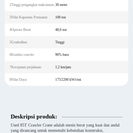
2Tinggi pengangkat maksimum:
30 meter
3Nilai Kapasitas Pemuatan:
100 ton
4Operasi Berat:
48,6 ton
5Gradealitas:
Tinggi
6Kondisi crawler:
90% baru
7Kecepatan perjalanan:
1,2 km/jam
8Nilai Daya:
175/2200 kW/r/mi
Deskripsi produk:
Used 85T Crawler Crane adalah mesin berat yang kuat dan andal
yang dirancang untuk memenuhi kebutuhan konstruksi,