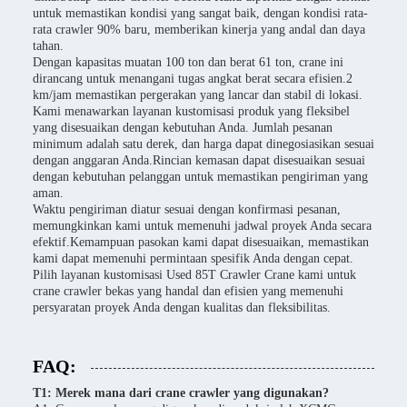
untuk memastikan kondisi yang sangat baik, dengan kondisi rata-
rata crawler 90% baru, memberikan kinerja yang andal dan daya
tahan.
Dengan kapasitas muatan 100 ton dan berat 61 ton, crane ini
dirancang untuk menangani tugas angkat berat secara efisien.2
km/jam memastikan pergerakan yang lancar dan stabil di lokasi.
Kami menawarkan layanan kustomisasi produk yang fleksibel
yang disesuaikan dengan kebutuhan Anda. Jumlah pesanan
minimum adalah satu derek, dan harga dapat dinegosiasikan sesuai
dengan anggaran Anda.Rincian kemasan dapat disesuaikan sesuai
dengan kebutuhan pelanggan untuk memastikan pengiriman yang
aman.
Waktu pengiriman diatur sesuai dengan konfirmasi pesanan,
memungkinkan kami untuk memenuhi jadwal proyek Anda secara
efektif.Kemampuan pasokan kami dapat disesuaikan, memastikan
kami dapat memenuhi permintaan spesifik Anda dengan cepat.
Pilih layanan kustomisasi Used 85T Crawler Crane kami untuk
crane crawler bekas yang handal dan efisien yang memenuhi
persyaratan proyek Anda dengan kualitas dan fleksibilitas.
FAQ:
T1: Merek mana dari crane crawler yang digunakan?