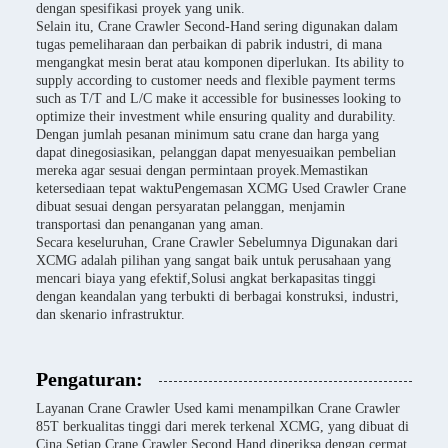
dengan spesifikasi proyek yang unik.
Selain itu, Crane Crawler Second-Hand sering digunakan dalam
tugas pemeliharaan dan perbaikan di pabrik industri, di mana
mengangkat mesin berat atau komponen diperlukan. Its ability to
supply according to customer needs and flexible payment terms
such as T/T and L/C make it accessible for businesses looking to
optimize their investment while ensuring quality and durability.
Dengan jumlah pesanan minimum satu crane dan harga yang
dapat dinegosiasikan, pelanggan dapat menyesuaikan pembelian
mereka agar sesuai dengan permintaan proyek.Memastikan
ketersediaan tepat waktuPengemasan XCMG Used Crawler Crane
dibuat sesuai dengan persyaratan pelanggan, menjamin
transportasi dan penanganan yang aman.
Secara keseluruhan, Crane Crawler Sebelumnya Digunakan dari
XCMG adalah pilihan yang sangat baik untuk perusahaan yang
mencari biaya yang efektif,Solusi angkat berkapasitas tinggi
dengan keandalan yang terbukti di berbagai konstruksi, industri,
dan skenario infrastruktur.
Pengaturan:
Layanan Crane Crawler Used kami menampilkan Crane Crawler
85T berkualitas tinggi dari merek terkenal XCMG, yang dibuat di
Cina.Setiap Crane Crawler Second Hand diperiksa dengan cermat