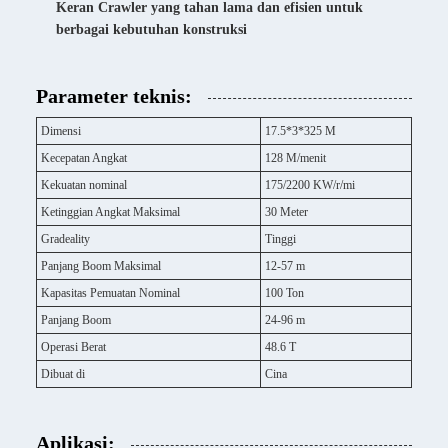
Keran Crawler yang tahan lama dan efisien untuk
berbagai kebutuhan konstruksi
Parameter teknis:
Dimensi
17.5*3*325 M
Kecepatan Angkat
128 M/menit
Kekuatan nominal
175/2200 KW/r/mi
Ketinggian Angkat Maksimal
30 Meter
Gradeality
Tinggi
Panjang Boom Maksimal
12-57 m
Kapasitas Pemuatan Nominal
100 Ton
Panjang Boom
24-96 m
Operasi Berat
48.6 T
Dibuat di
Cina
Aplikasi: