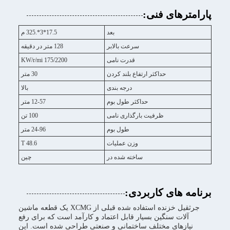
پارامترهای فنی:
بعد
17.5*3*.325 م
سرعت بالابر
128 متر در دقیقه
قدرت نامی
175/2200 KW/r/mi
حداکثر ارتفاع بلند کردن
30 متر
درجه بندی
بالا
حداکثر طول بوم
12-57 متر
ظرفیت بارگذاری نامی
100 تن
طول بوم
24-96 متر
وزن عملیات
48.6 T
ساخته شده در
چین
برنامه های کاربردی:
جرثقیل خزنده استفاده شده قبلی از XCMG یک قطعه ماشین
آلات سنگین بسیار قابل اعتماد و کارآمد است که برای رفع
نیازهای مختلف ساختمانی و صنعتی طراحی شده است. این