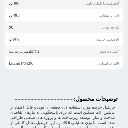
3ظرفیت بارگذاری نامی:
100 تن
4وزن عملیات:
48.6 تن
5درجه بودن:
بالا
6وضعیت خزنده:
90% نو
7سرعت سفر:
1.2 کیلومتر در ساعت
8قدرت امتیازی:
175/2200 kw/r/mi
توضیحات محصول:
جرثقیل خزنده مورد استفاده 85T قطعه ای قوی و قابل اعتماد از
ماشین آلات سنگین است که برای پاسخگویی به نیازهای تقاضای
ساخت و ساز، توسعه زیرساخت ها و پروژه های صنعتی طراحی
شده است. با وزن عملیاتی 48.6 تن، این جرثقیل تعادل کاملی از
قدرت و مانور را ارائه می دهد و آن را به گزینه ای ایده آل برای