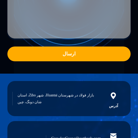
ارسال
بازار فولاد در شهرستان Huantai، شهر Zibo، استان
شان دونگ، چین
آدرس