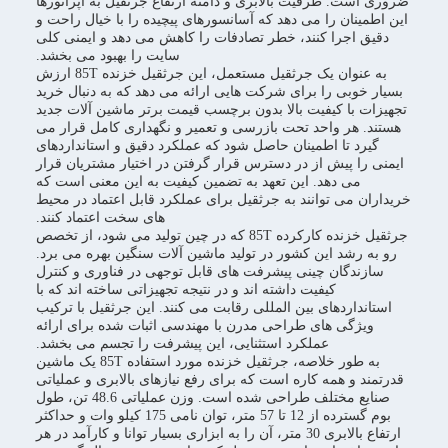
ضروری است. ظرفیت بالابری و دامنه ارتفاع جرثقیل به اپراتورها
این اطمینان را می دهد که آسانسورهای پیچیده را با خیال راحت و
دقیق اجرا کنند، خطر تصادفات را کاهش می دهد و ایمنی کلی
سایت را بهبود می بخشد.
به عنوان یک جرثقیل مستعمل، این جرثقیل خزنده 85T ارزش
بسیار خوبی را برای شرکت هایی ارائه می دهد که به دنبال خرید
تجهیزات با کیفیت بالا بدون برچسب قیمت برتر ماشین آلات جدید
هستند. هر واحد تحت بازرسی و تعمیر و نگهداری کامل قرار می
گیرد تا اطمینان حاصل شود که عملکرد دقیق و استانداردهای
ایمنی را پیش از در دسترس قرار گرفتن در اختیار مشتریان قرار
می دهد. این تعهد به تضمین کیفیت به این معنی است که
خریداران می توانند به جرثقیل برای عملکرد قابل اعتماد در محیط
های سخت اعتماد کنند.
جرثقیل خزنده کارکرده 85T که در چین تولید می شود، از تخصص
رو به رشد این کشور در تولید ماشین آلات سنگین بهره می برد.
سازندگان چینی پیشرفت های قابل توجهی در فناوری و کنترل
کیفیت داشته اند و در نتیجه تجهیزاتی ساخته اند که با
استانداردهای بین المللی رقابت می کنند. این جرثقیل با ترکیب
ویژگی های طراحی مدرن با مهندسی اثبات شده برای ارائه
عملکرد استثنایی، این پیشرفت را تجسم می بخشد.
به طور خلاصه، جرثقیل خزنده مورد استفاده 85T یک ماشین
قدرتمند و همه کاره است که برای رفع نیازهای بالابری و عملیاتی
صنایع مختلف طراحی شده است. وزن عملیاتی 48.6 تن، طول
بوم گسترده از 12 تا 57 متر، توان نامی 175 کیلو وات و حداکثر
ارتفاع بالابری 30 متر، آن را به ابزاری بسیار توانا و کارآمد در هر