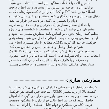
ماشین آلات یا قطعات سنگین نیاز است، استفاده می شود.
توانایی آن در عرضه بر اساس نیاز مشتری و شرایط پرداخت
انعطاف‌پذیر مانند T/T و L/C، آن را برای کسب‌وکارهایی که به
دنبال بهینه‌سازی سرمایه‌گذاری خود هستند و در عین حال کیفیت و
دوام را تضمین می‌کنند، در دسترس قرار می‌دهد.
با حداقل مقدار سفارش یک جرثقیل و قیمت قابل مذاکره،
مشتریان می توانند خرید خود را متناسب با خواسته های پروژه
تنظیم کنند. زمان تحویل بر اساس تایید سفارش تنظیم می شود و
از در دسترس بودن به موقع اطمینان حاصل می شود. بسته بندی
جرثقیل خزنده کارکرده XCMG مطابق با نیاز مشتری انجام می
شود و حمل و نقل و جابجایی ایمن را تضمین می کند.
به طور کلی، جرثقیل خزنده استفاده شده قبلی از XCMG یک
انتخاب عالی برای شرکت هایی است که به دنبال راه حلی مقرون
به صرفه و با ظرفیت بالا با قابلیت اطمینان اثبات شده در
سناریوهای مختلف ساخت و ساز، صنعتی و زیرساختی هستند.
سفارشی سازی:
خدمات جرثقیل خزنده قبلی ما دارای جرثقیل های خزنده 85T با
کیفیت بالا از برند معتبر XCMG، ساخت چین است. هر جرثقیل
خزنده دست دوم به دقت مورد بازرسی قرار می گیرد تا اطمینان
حاصل شود که در شرایط عالی قرار دارد، با میانگین وضعیت
خزنده 90٪ نو، عملکرد و دوام قابل اعتمادی را ارائه می دهد.