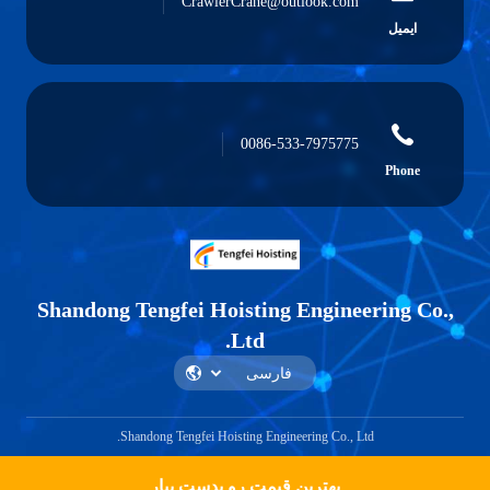
CrawlerCrane@outlook.com
ایمیل
0086-533-7975775
Phone
Shandong Tengfei Hoisting Engineering Co.,
Ltd.
Shandong Tengfei Hoisting Engineering Co., Ltd.
بهترین قیمت رو بدست بیار
Get a Quote