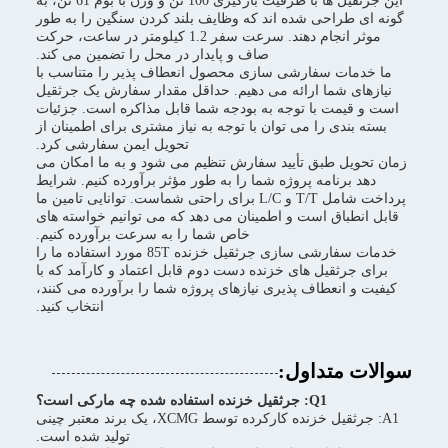
این جرثقیل ها با ظرفیت بارگیری 100 تن و وزن با بوم 61 تن، به
گونه ای طراحی شده اند که وظایف بلند کردن سنگین را به طور
موثر انجام دهند. سرعت سفر 1.2 کیلومتر در ساعت، حرکت
صاف و پایدار در محل را تضمین می کند.
ما خدمات سفارشی سازی محصول انعطاف پذیر را متناسب با
نیازهای شما ارائه می دهیم. حداقل مقدار سفارش یک جرثقیل
است و قیمت با توجه به بودجه شما قابل مذاکره است. جزئیات
بسته بندی را می توان با توجه به نیاز مشتری برای اطمینان از
تحویل ایمن سفارشی کرد.
زمان تحویل طبق تأیید سفارش تنظیم می شود و به ما امکان می
دهد برنامه پروژه شما را به طور مؤثر برآورده کنیم. شرایط
پرداخت شامل T/T و L/C برای راحتی شماست. توانایی تامین ما
قابل انطباق است و اطمینان می دهد که می توانیم خواسته های
خاص شما را به سرعت برآورده کنیم.
خدمات سفارشی سازی جرثقیل خزنده 85T مورد استفاده ما را
برای جرثقیل های خزنده دست دوم قابل اعتماد و کارآمد که با
کیفیت و انعطاف پذیری نیازهای پروژه شما را برآورده می کنند،
انتخاب کنید.
سوالات متداول:
Q1: جرثقیل خزنده استفاده شده چه مارکی است؟
A1: جرثقیل خزنده کارکرده توسط XCMG، یک برند معتبر چینی
تولید شده است.