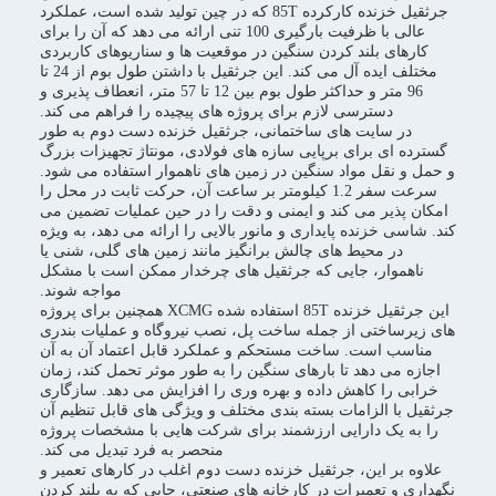
جرثقیل خزنده کارکرده 85T که در چین تولید شده است، عملکرد
عالی با ظرفیت بارگیری 100 تنی ارائه می دهد که آن را برای
کارهای بلند کردن سنگین در موقعیت ها و سناریوهای کاربردی
مختلف ایده آل می کند. این جرثقیل با داشتن طول بوم از 24 تا
96 متر و حداکثر طول بوم بین 12 تا 57 متر، انعطاف پذیری و
دسترسی لازم برای پروژه های پیچیده را فراهم می کند.
در سایت های ساختمانی، جرثقیل خزنده دست دوم به طور
گسترده ای برای برپایی سازه های فولادی، مونتاژ تجهیزات بزرگ
و حمل و نقل مواد سنگین در زمین های ناهموار استفاده می شود.
سرعت سفر 1.2 کیلومتر بر ساعت آن، حرکت ثابت در محل را
امکان پذیر می کند و ایمنی و دقت را در حین عملیات تضمین می
کند. شاسی خزنده پایداری و مانور بالایی را ارائه می دهد، به ویژه
در محیط های چالش برانگیز مانند زمین های گلی، شنی یا
ناهموار، جایی که جرثقیل های چرخدار ممکن است با مشکل
مواجه شوند.
این جرثقیل خزنده 85T استفاده شده XCMG همچنین برای پروژه
های زیرساختی از جمله ساخت پل، نصب نیروگاه و عملیات بندری
مناسب است. ساخت مستحکم و عملکرد قابل اعتماد آن به آن
اجازه می دهد تا بارهای سنگین را به طور موثر تحمل کند، زمان
خرابی را کاهش داده و بهره وری را افزایش می دهد. سازگاری
جرثقیل با الزامات بسته بندی مختلف و ویژگی های قابل تنظیم آن
را به یک دارایی ارزشمند برای شرکت هایی با مشخصات پروژه
منحصر به فرد تبدیل می کند.
علاوه بر این، جرثقیل خزنده دست دوم اغلب در کارهای تعمیر و
نگهداری و تعمیرات در کارخانه های صنعتی، جایی که به بلند کردن