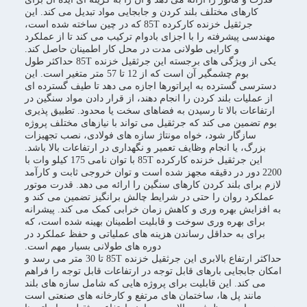
کارهای مختلف بلند کردن و جابجایی مواد تبدیل می کند. این
جرثقیل خزنده کارکرده 85T که در چین ساخته شده است،
مهندسی پیشرفته را با اجزای بادوام ترکیب می کند تا از عملکرد
و کارایی طولانی مدت در محل کار اطمینان حاصل کند.
یکی از ویژگی های برجسته این جرثقیل خزنده 85T حداکثر طول
بوم چشمگیر آن است که از 12 تا 57 متر متغیر است. این
دسترسی گسترده به اپراتورها اجازه می دهد تا طیف گسترده ای
از عملیات بلند کردن را انجام دهند، از قرار دادن مواد سنگین در
ارتفاعات بالا تا رسیدن به فضاهای سخت یا محدود. تطبیق پذیری
بوم تضمین می کند که جرثقیل می تواند با نیازهای مختلف پروژه
سازگار شود، خواه مونتاژ سازه های فولادی، نصب تجهیزات
بزرگ، یا انجام وظایف تعمیر و نگهداری در ارتفاعات بالا باشد.
این جرثقیل خزنده کارکرده 85T با توان نامی 175 کیلو وات با
2200 دور در دقیقه مجهز شده است و توان خروجی ثابت و کارآمد
لازم برای بلند کردن کارهای سنگین را ارائه می دهد. قدرت موتور
عملکرد روان را حتی در شرایط چالش برانگیز تضمین می کند و
به افزایش بهره وری و کاهش زمان خرابی کمک می کند. پیشرانه
برای بهره وری سوخت و قابلیت اطمینان بهینه شده است، که
برای به حداقل رساندن هزینه های عملیاتی و حفظ عملکرد در
دوره های طولانی بسیار مهم است.
حداکثر ارتفاع بالابری این جرثقیل خزنده 85T تا 30 متر می رسد و
امکان جابجایی بارهای قابل توجه در ارتفاعات قابل توجه را فراهم
می کند. این قابلیت برای پروژه هایی که شامل سازه های بلند
مانند پل ها، ساختمان های مرتفع و کارخانه های صنعتی است