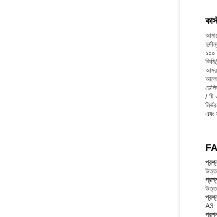
কাস
আমাদে
দুর্দ
১০০ 
কিমি/
আমরা
আলোচ
ডেলিভ
/ টি
নির্
এবং 
FA
প্রশ্
উত্তর
প্রশ
উত্ত
প্রশ্
A3: 
প্রশ