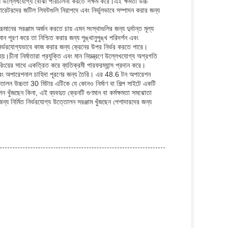
ায় উল্লেখযোগ্য বোঝা পরিচালনা করতে সক্ষম করে।এই ক্ষমতা উচ্চ
ারেটরদের জটিল লিফটগুলি নিরাপদে এবং নির্ভুলভাবে সম্পাদন করার জন্য
চমানের সরঞ্জাম অর্জন করতে চায় এমন সংস্থাগুলির জন্য দুর্দান্ত মূল্য
ূরণ করে তা নিশ্চিত করার জন্য পুঙ্খানুপুঙ্খ পরিদর্শন এবং
েশে নির্ভরযোগ্যভাবে কাজ করার জন্য ক্রেনের উপর নির্ভর করতে পারে।
়।চীনা নির্মাতারা প্রযুক্তি এবং মান নিয়ন্ত্রণে উল্লেখযোগ্য অগ্রগতি
িংয়ের সাথে একত্রিত করে ব্যতিক্রমী পারফরম্যান্স প্রদান করে।
ন এবং অপারেশনাল চাহিদা পূরণের জন্য তৈরি। এর 48.6 টন অপারেশন
্তোলন উচ্চতা 30 মিটার এটিকে যে কোনও নির্মাণ বা শিল্প সাইটে একটি
ন খুঁজছেন কিনা, এই ব্যবহৃত ক্রেনটি গুণমান বা কর্মক্ষমতা সমঝোতা
্য নির্মিত নির্ভরযোগ্য উত্তোলন সরঞ্জাম খুঁজছেন পেশাদারদের জন্য