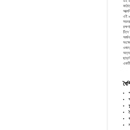
এই ৮
কাঠা
আত্ম
এই ৮৫
সরবর
রক্ষণ
চীনে 
অর্জ
সংক্
ওজন,
অত্য
ছাড়
একটি 
বৈশি
প
ত
ধ