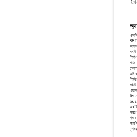
তৈর
অ্য
এক্সস
85T 
আদর্শ
নমনী
নির্
গতি 
চালন
এই এ
নির্
কাস্
এছাড়
Its
bus
একটি
সময় 
গ্যারা
সামগ্
দৃশ্য