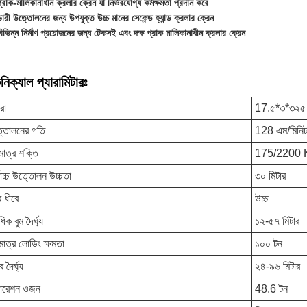
্রাক-মালিকানাধীন ক্রলার ক্রেন যা নির্ভরযোগ্য কর্মক্ষমতা প্রদান করে
ারী উত্তোলনের জন্য উপযুক্ত উচ্চ মানের সেকেন্ড হ্যান্ড ক্রলার ক্রেন
িভিন্ন নির্মাণ প্রয়োজনের জন্য টেকসই এবং দক্ষ প্রাক মালিকানাধীন ক্রলার ক্রেন
নিক্যাল প্যারামিটারঃ
রা
17.৫*৩*৩২৫
্তোলনের গতি
128 এম/মিনি
মাত্র শক্তি
175/2200 
বোচ্চ উত্তোলন উচ্চতা
৩০ মিটার
ে ধীরে
উচ্চ
াধিক বুম দৈর্ঘ্য
১২-৫৭ মিটার
মাত্র লোডিং ক্ষমতা
১০০ টন
র দৈর্ঘ্য
২৪-৯৬ মিটার
ারেশন ওজন
48.6 টন