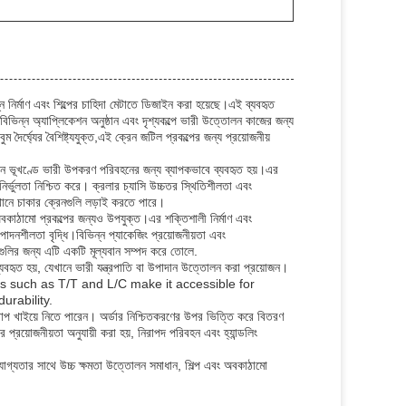
ন্ন নির্মাণ এবং শিল্পের চাহিদা মেটাতে ডিজাইন করা হয়েছে।এই ব্যবহৃত
িভিন্ন অ্যাপ্লিকেশন অনুষ্ঠান এবং দৃশ্যকল্পে ভারী উত্তোলন কাজের জন্য
ৈর্ঘ্যের বৈশিষ্ট্যযুক্ত,এই ক্রেন জটিল প্রকল্পের জন্য প্রয়োজনীয়
অসমান ভূখণ্ডে ভারী উপকরণ পরিবহনের জন্য ব্যাপকভাবে ব্যবহৃত হয়।এর
ির্ভুলতা নিশ্চিত করে। ক্রলার চ্যাসি উচ্চতর স্থিতিশীলতা এবং
েখানে চাকার ক্রেনগুলি লড়াই করতে পারে।
 অবকাঠামো প্রকল্পের জন্যও উপযুক্ত।এর শক্তিশালী নির্মাণ এবং
পাদনশীলতা বৃদ্ধি।বিভিন্ন প্যাকেজিং প্রয়োজনীয়তা এবং
াগুলির জন্য এটি একটি মূল্যবান সম্পদ করে তোলে.
ে ব্যবহৃত হয়, যেখানে ভারী যন্ত্রপাতি বা উপাদান উত্তোলন করা প্রয়োজন।
ms such as T/T and L/C make it accessible for
urability.
 খাপ খাইয়ে নিতে পারেন। অর্ডার নিশ্চিতকরণের উপর ভিত্তি করে বিতরণ
 প্রয়োজনীয়তা অনুযায়ী করা হয়, নিরাপদ পরিবহন এবং হ্যান্ডলিং
র্ভরযোগ্যতার সাথে উচ্চ ক্ষমতা উত্তোলন সমাধান, শিল্প এবং অবকাঠামো