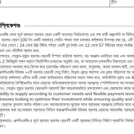
ি
চীন
াপ্লিকেশনঃ
িএমজি থেকে পূর্বে ব্যবহৃত ক্রলার ক্রেন একটি অত্যন্ত নির্ভরযোগ্য এবং দক্ষ ভারী যন্ত্রপাতি যা বিভি
ক্রলার ক্রেন 100 টন একটি নামমাত্র লোডিং ক্ষমতা সঙ্গে চমৎকার কর্মক্ষমতা উপলব্ধ করা হয়, এটি ব
 করে তোলে। 24 থেকে 96 মিটার পর্যন্ত একটি বুম দৈর্ঘ্য এবং 12 থেকে 57 মিটারের মধ্যে সর্বোচ্চ বুম দ
য়তা এবং পরিসীমা প্রদান করে.
মাণক্ষেত্রে, সেকেন্ড-হ্যান্ড ক্রলার ক্রেনটি ইস্পাত কাঠামো স্থাপন, বড় সরঞ্জাম একত্রিত করা এবং 
১.2 কিমি/ঘন্টা স্থল স্থানে স্থিতিশীল চলাচলের অনুমতি দেয়, যা অপারেশন চলাকালীন নিরাপত্তা এবং ন
াযোগ্যতা সরবরাহ করে,বিশেষ করে চ্যালেঞ্জিং পরিবেশে যেমন ময়লা, বালুকাময়, অথবা অসমান মাটি, য
ক্সসিএমজি ইউজড ৮৫টি ক্রলার ক্রেনটি সেতু নির্মাণ, বিদ্যুৎ কেন্দ্র স্থাপনা এবং বন্দর পরিচালনা সহ
ভরযোগ্য কর্মক্ষমতা এটিকে ভারী বোঝা কার্যকরভাবে পরিচালনা করতে সক্ষম করে, ডাউনটাইম হ্রাস এবং উত্
টমাইজযোগ্য বৈশিষ্ট্যগুলির সাথে ক্রেনের অভিযোজনযোগ্যতা অনন্য প্রকল্পের স্পেসিফিকেশন সহ সংস্থ
াও, সেকেন্ড হ্যান্ড ক্রলার ক্রেনগুলি প্রায়শই শিল্প কারখানাগুলিতে রক্ষণাবেক্ষণ এবং মেরামতের কাজ
 ability to supply according to customer needs and flexible payment ter
inesses looking to optimize their investment while ensuring quality and d
 ক্রেনের ন্যূনতম অর্ডার পরিমাণ এবং আলোচনাযোগ্য মূল্যের সাথে গ্রাহকরা প্রকল্পের চাহিদার সাথে
ব্যবস্থা করা হয়,সময়মত প্রাপ্যতা নিশ্চিত করাএক্সসিএমজি ইউজড ক্রলার ক্রেনের প্যাকেজিং গ্রাহকের
ন্টি।
রিকভাবে, এক্সসিএমজি-র পূর্বে ব্যবহৃত ক্রলার ক্রেনটি একটি ব্যয়বহুল,বিভিন্ন নির্মাণে প্রমাণিত নি
কল্প।