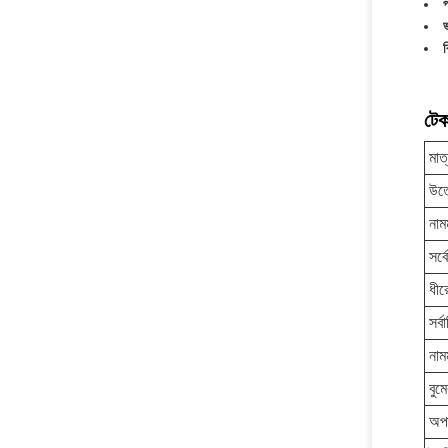
প
ভ
ব
টেক
মাত্
উত
নাম
সর্
ধীর
সর্ব
নাম
বুমে
অপ