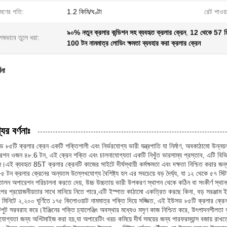
রমণের গতি:
1.2 কিমি/ঘণ্টা
রেট পাওয়
৯০% নতুন ক্রলার কন্ডিশন সহ ব্যবহৃত ক্রলার ক্রেন
,
12 থেকে 57 মিটা
েষভাবে তুলে ধরা:
100 টন নামমাত্র লোডিং ক্ষমতা ব্যবহার করা ক্রলার ক্রেন
ণনা
ের বর্ণনাঃ
৮৫টি ক্রলার ক্রেন একটি শক্তিশালী এবং নির্ভরযোগ্য ভারী যন্ত্রপাতি যা নির্মাণ, অবকাঠামো উন্নয়ন
েশন ওজন ৪৮.6 টন, এই ক্রেন শক্তি এবং চালনাযোগ্যতা একটি নিখুঁত ভারসাম্য প্রস্তাব, এটি বিভিন
।এই ব্যবহৃত 85T ক্রলার ক্রেনটি কাজের সাইটে দীর্ঘস্থায়ী কর্মক্ষমতা এবং দক্ষতা নিশ্চিত করার
৫ টন ক্রলার ক্রেনের অন্যতম উল্লেখযোগ্য বৈশিষ্ট্য হল এর সবচেয়ে বড় দৈর্ঘ্য, যা ১২ থেকে ৫৭ মি
োলন অপারেশন পরিচালনা করতে দেয়, উচ্চ উচ্চতায় ভারী উপকরণ স্থাপন থেকে কঠিন বা সংকীর্ণ স্থানগু
্পের প্রয়োজনীয়তার সাথে মানিয়ে নিতে পারে,এটি ইস্পাত কাঠামো একত্রিত করছে কিনা, বড় সরঞ্জাম ইন
ি মিনিটে ২,২০০ ঘূর্ণিতে ১৭৫ কিলোওয়াট নামমাত্র শক্তি দিয়ে সজ্জিত, এই ইউসড ৮৫টি ক্রলার ক্রেন 
ুট সরবরাহ করে।ইঞ্জিনের শক্তি চ্যালেঞ্জিং অবস্থার মধ্যেও মসৃণ কাজ নিশ্চিত করে, উৎপাদনশীলতা বৃ
রযোগ্যতা জন্য অপ্টিমাইজ করা হয়,যা অপারেটিং খরচ কমিয়ে দীর্ঘ সময়ের জন্য পারফরম্যান্স বজায় রাখতে গ