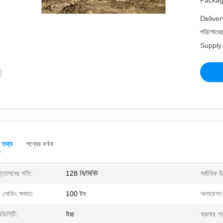
Packagi
Deliver
পরিশোধের 
Supply 
ত তথ্য
পণ্যের বর্ণনা
্তোলনের গতি:
128 মি/মিনিট
সর্বাধিক 
 লোডিং ক্ষমতা:
100 টন
অপারেশন
েডিলিটি:
উচ্চ
ক্রলার শর্