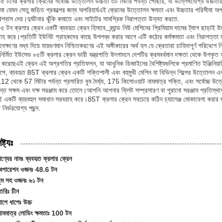
৫ টনের ক্রলার ক্রেনের সর্বোচ্চ উত্তোলন উচ্চতা ৩০ মিটার পর্যন্ত পৌঁছায়, যা উল্লেখযোগ্য উচ্চত
মো যেমন সেতু জড়িত প্রকল্পের জন্য অপরিহার্যএই ক্রেনের উত্তোলন ক্ষমতা এবং উচ্চতার পরিসীমা অপ
বিশ্বাস দেয়।দুর্ঘটনার ঝুঁকি কমাতে এবং সাইটের সামগ্রিক নিরাপত্তা উন্নত করতে.
 টন ক্রলার ক্রেন একটি ব্যবহৃত ক্রেন হিসাবে, ব্র্যান্ড নিউ মেশিনের প্রিমিয়াম দামের ট্যাগ ছাড়াই উচ্
াহ করে।প্রতিটি ইউনিট গ্রাহকদের কাছে উপলব্ধ করার আগে এটি কঠোর কর্মক্ষমতা এবং নিরাপত্তা মান প
াবেক্ষণের মধ্য দিয়ে যায়গুণমান নিশ্চিতকরণের এই অঙ্গীকারের অর্থ হল যে ক্রেতারা চাহিদাপূর্ণ পরিব
নির্মিত ইউসেড ৮৫টি ক্রলার ক্রেন ভারী যন্ত্রপাতি উৎপাদনে দেশটির ক্রমবর্ধমান দক্ষতা থেকে উপকৃত হয
ন করেছেএই ক্রেন এই অগ্রগতির প্রতিফলন, যা আধুনিক ডিজাইনের বৈশিষ্ট্যগুলিকে প্রমাণিত ইঞ্জিনিয়ার
ষেপে, ব্যবহৃত 85T ক্রলার ক্রেন একটি শক্তিশালী এবং বহুমুখী মেশিন যা বিভিন্ন শিল্পের উত্তোল
12 থেকে 57 মিটার পর্যন্ত প্রসারিত বুম দৈর্ঘ্য, 175 কিলোওয়াট নামমাত্র শক্তি, এবং সর্বোচ্চ উত
ন্ত সক্ষম এবং দক্ষ সরঞ্জাম করে তোলে।আপনি আপনার ফ্লিট সম্প্রসারণ বা পুরানো সরঞ্জাম প্রতিস্থাপ
াই একটি ব্যয়বহুল সমাধান সরবরাহ করে।85T ক্রলার ক্রেন সবচেয়ে কঠিন চ্যালেঞ্জ মোকাবেলা করার জন
নির্ভরযোগ্য পছন্দ.
ষ্ট্যঃ
ণ্যের নামঃ ব্যবহৃত ক্রলার ক্রেন
অপারেশন ওজনঃ 48.6 টন
বুম সহ ওজনঃ ৬১ টন
ৈরিঃ চীন
াপে ধাপেঃ উচ্চ
নামমাত্র লোডিং ক্ষমতাঃ 100 টন