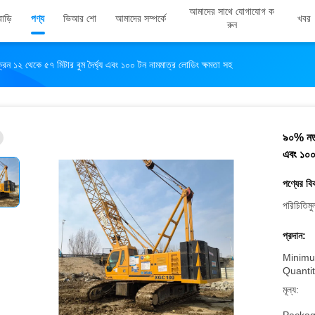
আমাদের সাথে যোগাযোগ ক
বাড়ি
পণ্য
ভিআর শো
আমাদের সম্পর্কে
খবর
রুন
রেন ১২ থেকে ৫৭ মিটার বুম দৈর্ঘ্য এবং ১০০ টন নামমাত্র লোডিং ক্ষমতা সহ
৯০% নতুন
এবং ১০০ 
পণ্যের বি
পরিচিতিমু
প্রদান:
Minimu
Quantit
মূল্য: