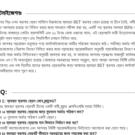
্টমাইজেশনঃ
র প্রি-ওনড ক্রলার ক্রেন সার্ভিসে উচ্চমানের ব্যবহৃত 85T ক্রলার ক্রেন রয়েছে যা চীনে তৈরি, নামী ব্
ান্ত অবস্থায় রয়েছে তা নিশ্চিত করার জন্য সাবধানে পরীক্ষা করা হয়, একটি গড় ক্রলার অবস্থা 90% নত
টনের নামমাত্র লোডিং ক্যাপাসিটি এবং ৬১ টনের বোমা ওজনের সাথে, এই ক্রেনগুলি ভারী উত্তোলনের
ঘন্টা স্থল স্থানে মসৃণ এবং স্থিতিশীল চলাচল নিশ্চিত করে.
 আপনার প্রয়োজন অনুসারে পণ্য কাস্টমাইজেশনের নমনীয় পরিষেবা সরবরাহ করি। সর্বনিম্ন অর্ডার পরি
নাযোগ্য।নিরাপদ বিতরণ নিশ্চিত করার জন্য গ্রাহকের প্রয়োজনীয়তা অনুযায়ী প্যাকেজিংয়ের বিবরণ 
ারি সময় অর্ডার নিশ্চিতকরণ অনুযায়ী ব্যবস্থা করা হয়, যা আমাদের আপনার প্রকল্পের সময়সূচী কার্য
 এবং এল / সি অন্তর্ভুক্ত রয়েছে।আমাদের সরবরাহের ক্ষমতা অনুকূল, যাতে আমরা আপনার নির্দিষ্ট চাহি
ভরযোগ্য এবং দক্ষ দ্বিতীয় হাতের ক্রলার ক্রেনগুলির জন্য আমাদের ব্যবহৃত 85T ক্রলার ক্রেন কাস্টম
নমনীয়তার সাথে পূরণ করে।
Q:
ন 1: ব্যবহৃত ক্রলার ক্রেন কোন ব্র্যান্ডের?
ঃ ব্যবহৃত ক্রলার ক্রেনটি চীনের একটি নামী ব্র্যান্ড এক্সসিএমজি দ্বারা নির্মিত।
্ন ২ঃ ব্যবহৃত ক্রলার ক্রেনের জন্য ন্যূনতম অর্ডার পরিমাণ কত?
র ২ঃ ন্যূনতম অর্ডার পরিমাণ একটি ক্রেন।
ন ৩ঃ ব্যবহৃত ক্রলার ক্রেনের দাম কিভাবে নির্ধারণ করা হয়?
দামটি আলোচনাযোগ্য এবং আপনার নির্দিষ্ট প্রয়োজনীয়তার ভিত্তিতে আলোচনা করা যেতে পারে।
্ন ৪ঃ ব্যবহৃত ক্রলার ক্রেনটি কীভাবে সরবরাহের জন্য প্যাকেজ করা হবে?