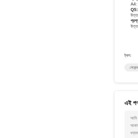
A4: 
Q5: 
উত্তর
প্রশ
উত্তর
ট্যাগ:
সেকেন্ড
এই পণ
আমি 
আকার
ধন্যব