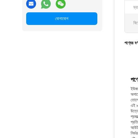
ভ্
যোগাযোগ
বিশ
পণ্যের বর্
পণ্য
ইউজড 
অপার
তোলে
এই ৮
উত্ত
প্রকল
প্রত
আউটপ
নির্ভ