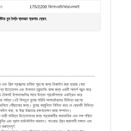
ার:
175/2200 কিলোওয়াট/আর/এমআই
র বুম দৈর্ঘ্য ব্যবহৃত ক্রলার ক্রেন
,
 এবং শিল্প প্রকল্পের চাহিদা পূরণের জন্য ডিজাইন করা হয়েছে।যার
্ন উত্তোলন এবং উপাদান হ্যান্ডলিং কাজ জন্য একটি আদর্শ পছন্দ করে
 জন্য টেকসই উপাদানগুলির সাথে উন্নত প্রকৌশলকে একত্রিত করে.
টার পর্যন্ত।এই বিস্তৃত বুমের পরিধি অপারেটরদের বিভিন্ন ধরণের
লিতে পৌঁছানোর জন্য। বুমের বহুমুখিতা নিশ্চিত করে যে ক্রেনটি বিভিন্ন
স্টল করা, বা উচ্চ উচ্চতায় রক্ষণাবেক্ষণ কাজ সম্পাদন।
ভারী দায়িত্ব উত্তোলনের জন্য প্রয়োজনীয় ধারাবাহিক এবং দক্ষ শক্তি
দ্ধি এবং হ্রাস ডাউনটাইম অবদান। পাওয়ার ট্রেন জ্বালানী দক্ষতা এবং
ুরুত্বপূর্ণ.