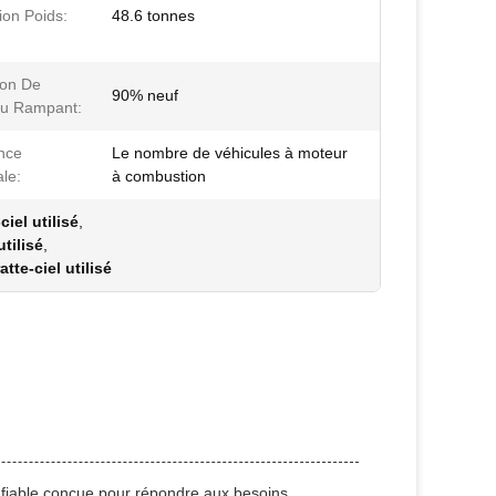
ion Poids:
48.6 tonnes
ion De
90% neuf
au Rampant:
nce
Le nombre de véhicules à moteur
le:
à combustion
iel utilisé
,
tilisé
,
te-ciel utilisé
t fiable conçue pour répondre aux besoins