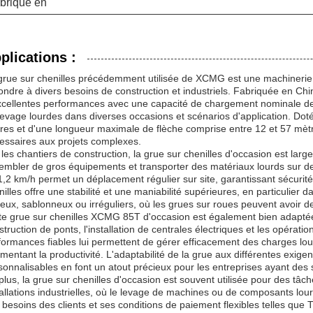
briqué en
plications :
grue sur chenilles précédemment utilisée de XCMG est une machinerie 
ondre à divers besoins de construction et industriels. Fabriquée en Chin
xcellentes performances avec une capacité de chargement nominale de 
levage lourdes dans diverses occasions et scénarios d'application. Dot
res et d'une longueur maximale de flèche comprise entre 12 et 57 mètres, 
essaires aux projets complexes.
 les chantiers de construction, la grue sur chenilles d'occasion est large
embler de gros équipements et transporter des matériaux lourds sur de
1,2 km/h permet un déplacement régulier sur site, garantissant sécurité 
nilles offre une stabilité et une maniabilité supérieures, en particulier d
eux, sablonneux ou irréguliers, où les grues sur roues peuvent avoir des
te grue sur chenilles XCMG 85T d'occasion est également bien adaptée 
struction de ponts, l'installation de centrales électriques et les opérati
formances fiables lui permettent de gérer efficacement des charges lour
mentant la productivité. L'adaptabilité de la grue aux différentes exige
sonnalisables en font un atout précieux pour les entreprises ayant des s
plus, la grue sur chenilles d'occasion est souvent utilisée pour des tâ
tallations industrielles, où le levage de machines ou de composants lour
 besoins des clients et ses conditions de paiement flexibles telles que 