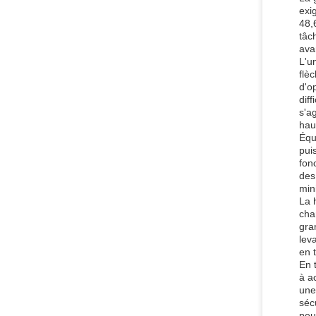
exi
48,
tâc
ava
L'u
flè
d'o
dif
s'a
hau
Équ
pui
fon
des
min
La 
cha
gra
lev
en 
En 
à a
une
séc
peu