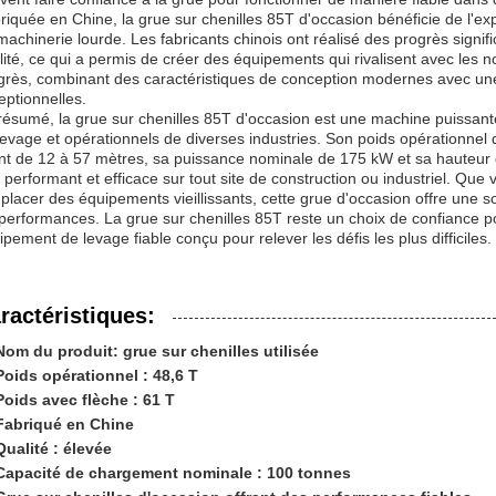
riquée en Chine, la grue sur chenilles 85T d'occasion bénéficie de l'ex
machinerie lourde. Les fabricants chinois ont réalisé des progrès signifi
lité, ce qui a permis de créer des équipements qui rivalisent avec les 
grès, combinant des caractéristiques de conception modernes avec une
eptionnelles.
résumé, la grue sur chenilles 85T d'occasion est une machine puissan
levage et opérationnels de diverses industries. Son poids opérationnel
ant de 12 à 57 mètres, sa puissance nominale de 175 kW et sa hauteur 
s performant et efficace sur tout site de construction ou industriel. Que 
placer des équipements vieillissants, cette grue d'occasion offre une s
 performances. La grue sur chenilles 85T reste un choix de confiance p
ipement de levage fiable conçu pour relever les défis les plus difficiles.
ractéristiques:
Nom du produit: grue sur chenilles utilisée
Poids opérationnel : 48,6 T
Poids avec flèche : 61 T
Fabriqué en Chine
Qualité : élevée
Capacité de chargement nominale : 100 tonnes