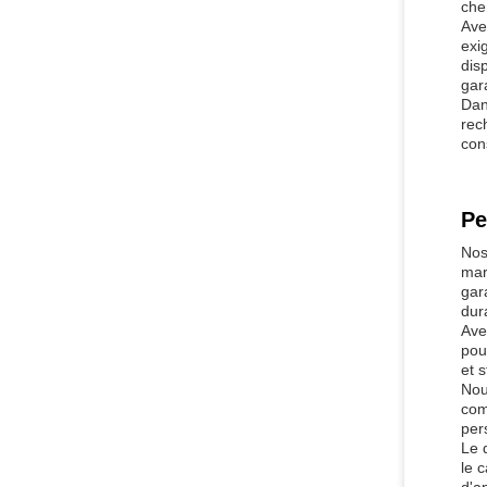
che
Ave
exi
dis
gar
Dan
rec
cons
Pe
Nos
mar
gar
dura
Ave
pou
et s
Nou
com
per
Le 
le 