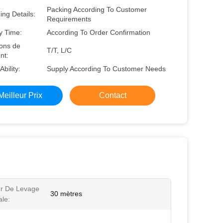
Packing According To Customer
ng Details:
Requirements
y Time:
According To Order Confirmation
ions de
T/T, L/C
nt:
Ability:
Supply According To Customer Needs
Meilleur Prix
Contact
r De Levage
30 mètres
le: