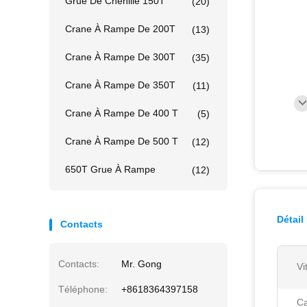
Grue De Chenille 150T
(20)
Crane À Rampe De 200T
(13)
Crane À Rampe De 300T
(35)
Crane À Rampe De 350T
(11)
Crane À Rampe De 400 T
(5)
Crane À Rampe De 500 T
(12)
650T Grue À Rampe
(12)
Détail
Contacts
Contacts:
Mr. Gong
Vi
Téléphone:
+8618364397158
Ca