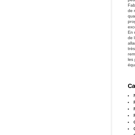
Fab
de 
qua
pro
exc
En 
de 
all
trè
rem
les
équ
Ca