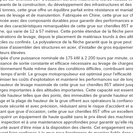
geants de la construction, du développement des infrastructures et des 
6 tonnes, cette grue offre un équilibre parfait entre résistance et maniabi
hes de levage et de manutention. Fabriquée en Chine, cette grue sur c
ncée avec des composants durables pour garantir des performances et u
ne des caractéristiques remarquables de cette grue sur chenilles 85T
che, qui varie de 12 à 57 mètres. Cette portée étendue de la flèche per
pérations de levage, depuis le placement de matériaux lourds à des alt
ficiles ou confinés. La polyvalence de la flèche garantit que la grue peut
gisse d'assembler des structures en acier, d'installer de gros équipem
teurs élevées.
ipée d'une puissance nominale de 175 kW à 2 200 tours par minute, cet
ssance de sortie constante et efficace nécessaire au levage de charges
ctionnement fluide même dans des conditions difficiles, contribuant ains
 temps d'arrêt. Le groupe motopropulseur est optimisé pour l'efficacité én
imiser les coûts d'exploitation et maintenir les performances sur de lo
hauteur de levage maximale de cette grue sur chenilles 85T atteint jus
rges importantes à des altitudes importantes. Cette capacité est essenti
nde hauteur telles que des ponts, des immeubles de grande hauteur et de
age et la plage de hauteur de la grue offrent aux opérateurs la confia
toute sécurité et avec précision, réduisant ainsi le risque d'accident et a
tant que grue d'occasion, cette grue sur chenilles 85T offre un excellen
cquérir un équipement de haute qualité sans le prix élevé des machin
 inspection et à une maintenance approfondies pour garantir qu'elle r
urité avant d'être mise à la disposition des clients. Cet engagement env
vent faire confiance à la grue pour fonctionner de manière fiable dan