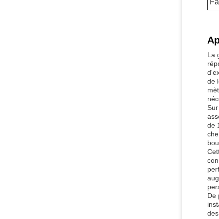
Fa
Ap
La 
rép
d'e
de 
mèt
néc
Sur
ass
de 
che
bou
Cet
con
per
aug
per
De 
ins
des