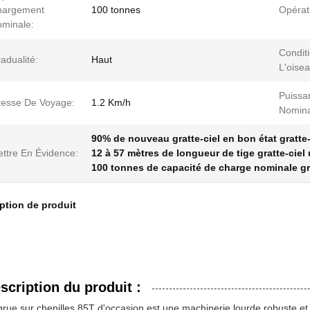
hargement
100 tonnes
Opérat
minale:
Condit
adualité:
Haut
L'oise
Puissa
tesse De Voyage:
1.2 Km/h
Nomina
90% de nouveau gratte-ciel en bon état gratte-c
ttre En Évidence:
12 à 57 mètres de longueur de tige gratte-ciel u
100 tonnes de capacité de charge nominale grat
ption de produit
scription du produit :
grue sur chenilles 85T d'occasion est une machinerie lourde robuste e