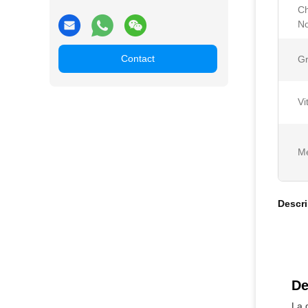
C
No
Contact
Gr
Vi
Me
Descri
De
La 