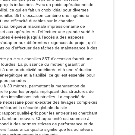
projets industriels. Avec un poids opérationnel de
lité, ce qui en fait un choix idéal pour diverses
henilles 85T d'occasion combine une ingénierie
ne efficacité durables sur le chantier.
 est sa longueur maximale impressionnante de
met aux opérateurs d'effectuer une grande variété
itudes élevées jusqu'à l'accès à des espaces
 s'adapter aux différentes exigences du projet, qu'il
ents ou d'effectuer des tâches de maintenance à des
te grue sur chenilles 85T d'occasion fournit une
 lourdes. La puissance du moteur garantit un
i à une productivité améliorée et à une réduction
ergétique et la fiabilité, ce qui est essentiel pour
ngues périodes.
qu'à 30 mètres, permettant la manutention de
elle pour les projets impliquant des structures de
s installations industrielles. La capacité de
nce nécessaire pour exécuter des levages complexes
méliorant la sécurité globale du site.
t rapport qualité-prix pour les entreprises cherchant
es flambant neuves. Chaque unité est soumise à
épond à des normes strictes de performance et de
ers l'assurance qualité signifie que les acheteurs
s des environnements exigeants.