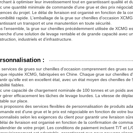
rchant à optimiser leur investissement tout en garantissant qualité et dur
c une quantité minimale de commande d'une grue et des prix négociable
gences du projet. Le délai de livraison est organisé en fonction de la
ponibilité rapide. L'emballage de la grue sur chenilles d'occasion XCMG 
antissant un transport et une manutention en toute sécurité.
s l'ensemble, la grue sur chenilles précédemment utilisée de XCMG est 
herche d'une solution de levage rentable et de grande capacité avec un
truction, industriels et d'infrastructure.
rsonnalisation :
 services de grues sur chenilles d'occasion comprennent des grues sur 
que réputée XCMG, fabriquées en Chine. Chaque grue sur chenilles d
antir qu'elle est en excellent état, avec un état moyen des chenilles d
bilité fiables.
c une capacité de chargement nominale de 100 tonnes et un poids ave
r gérer efficacement les tâches de levage lourdes. La vitesse de dépl
table sur place.
s proposons des services flexibles de personnalisation de produits ad
mande est d'une grue et le prix est négociable en fonction de votre bu
sonnalisés selon les exigences du client pour garantir une livraison sûr
délai de livraison est organisé en fonction de la confirmation de comm
calendrier de votre projet. Les conditions de paiement incluent T/T et 