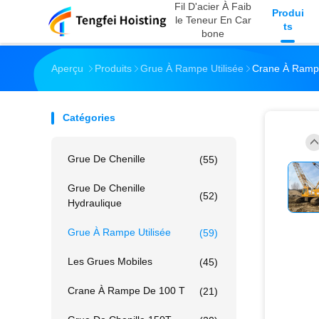
Fil D'acier À Faib
Produi
Le Teneur En Car
Ts
Bone
Aperçu
Produits
Grue À Rampe Utilisée
Crane À Rampe
Catégories
Grue De Chenille
(55)
Grue De Chenille
(52)
Hydraulique
Grue À Rampe Utilisée
(59)
Les Grues Mobiles
(45)
Crane À Rampe De 100 T
(21)