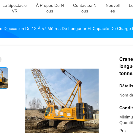
Le Spectacle
À Propos De N
Contactez-N
Nouvell
Le
VR
Ous
Ous
Es
 D'occasion De 12 À 57 Mètres De Longueur Et Capacité De Charge
Crane
longu
tonne
Détails
Nom de
Condit
Minimu
Quantit
Prix: